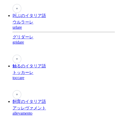
♥
叫ぶのイタリア語
ウルラーレ
urlare
グリダーレ
gridare
♥
触るのイタリア語
トッカーレ
toccare
♥
飼育のイタリア語
アッレヴァメント
allevamento