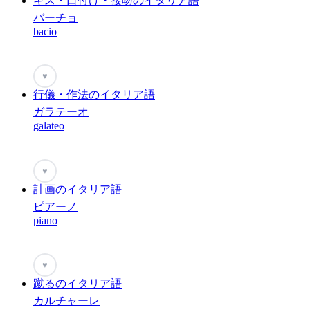
キス・口付け・接吻のイタリア語
バーチョ
bacio
♥
行儀・作法のイタリア語
ガラテーオ
galateo
♥
計画のイタリア語
ピアーノ
piano
♥
蹴るのイタリア語
カルチャーレ