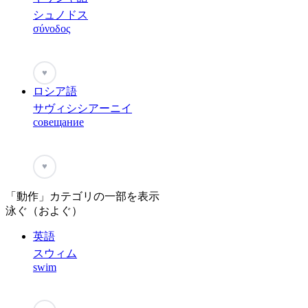
シュノドス
σύνοδος
♥
ロシア語
サヴィシシアーニイ
совещание
♥
「動作」カテゴリの一部を表示
泳ぐ（およぐ）
英語
スウィム
swim