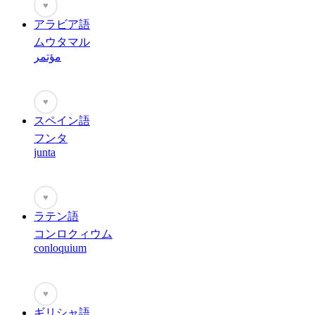
♥
アラビア語
ムウタマル
مؤتمر
♥
スペイン語
フンタ
junta
♥
ラテン語
コンロクィウム
conloquium
♥
ギリシャ語