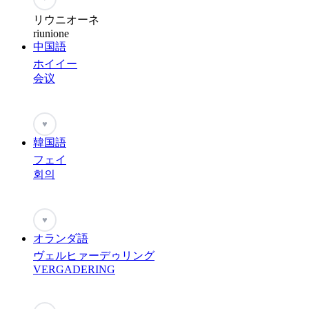
リウニオーネ
riunione
中国語
ホイイー
会议
♥
韓国語
フェイ
회의
♥
オランダ語
ヴェルヒァーデゥリング
VERGADERING