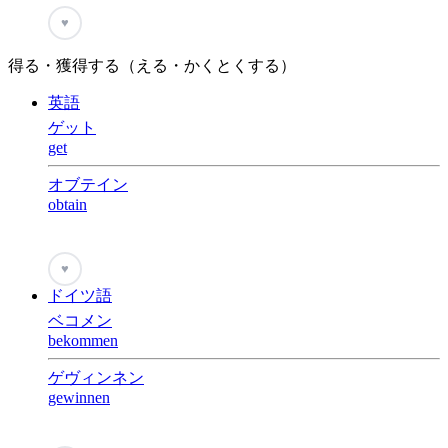
♥
得る・獲得する（える・かくとくする）
英語
ゲット
get
オブテイン
obtain
♥
ドイツ語
ベコメン
bekommen
ゲヴィンネン
gewinnen