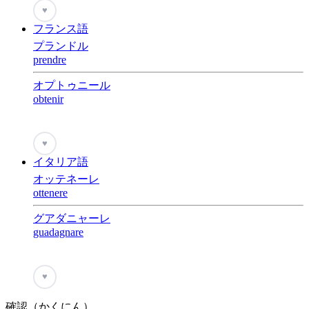
♥
フランス語
プランドル
prendre
オプトゥニール
obtenir
♥
イタリア語
オッテネーレ
ottenere
グアダニャーレ
guadagnare
♥
確認（かくにん）