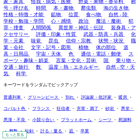
家・家具
怪我・病気・医療
野菜・果物・香辛料
称
号・呼び名
時間
本・書物
爬虫類
海の生き物
性格・特徴・才能
鉱物
位置
食べ物
自然 - 陸
学校・勉強・学問
心・感情
政治
魔法・魔術
犯
罪・捜査
人間関係
異世界・神話・伝説
装身具・ア
クセサリー
評価・印象・性質
武器・防具・兵器
化
学・元素
味覚
昆虫
信仰・宗教
状態・状況
職
業・会社
文字・記号・図形
植物
体の部位
道
具・日用品
宇宙・天体
色
通信・電話・郵便
ス
ポーツ・趣味・娯楽
言葉・文化・芸術
国
乗り物・
交通・旅行
数
温度・熱・エネルギー
自然 - 空・天
気
科学
キーワードをランダムでピックアップ
普通列車
・
グリーンピース
・
別れ
・
評論家・批評家
・
暖房
・
コバルト色
・
フランス
・
狂信者
・
充実・満了
・
砂岩
・
悪党・
悪漢・不良
・
小競り合い
・
プラットホーム
・
シーツ
・
慰謝料
・
整数
・
短剣
・
計る・量る
・
凪
・
卒業
もっと見る
もっと見る
もっと見る
もっと見る
もっと見る
もっと見る
もっと見る
もっと見る
もっと見る
もっと見る