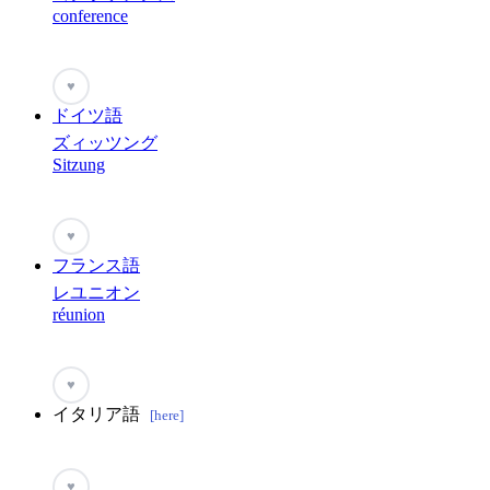
conference
♥
ドイツ語
ズィッツング
Sitzung
♥
フランス語
レユニオン
réunion
♥
イタリア語
[here]
♥