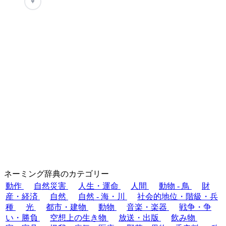
♥
ネーミング辞典のカテゴリー
動作
自然災害
人生・運命
人間
動物 - 鳥
財
産・経済
自然
自然 - 海・川
社会的地位・階級・兵
種
光
都市・建物
動物
音楽・楽器
戦争・争
い・勝負
空想上の生き物
放送・出版
飲み物