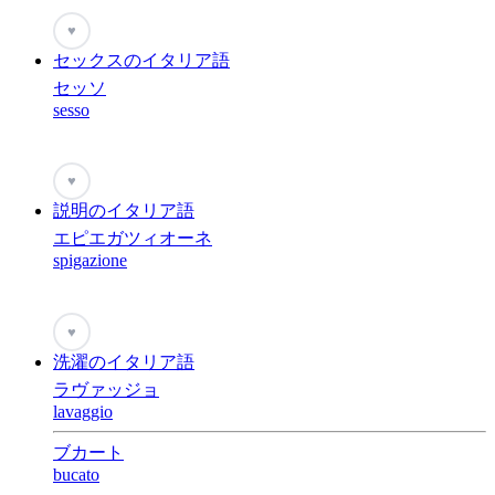
♥
セックスのイタリア語
セッソ
sesso
♥
説明のイタリア語
エピエガツィオーネ
spigazione
♥
洗濯のイタリア語
ラヴァッジョ
lavaggio
ブカート
bucato