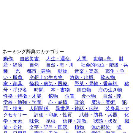
ネーミング辞典のカテゴリー
動作
自然災害
人生・運命
人間
動物 - 鳥
財
産・経済
自然
自然 - 海・川
社会的地位・階級・兵
種
光
都市・建物
動物
音楽・楽器
戦争・争
い・勝負
空想上の生き物
放送・出版
飲み物
家・家具
怪我・病気・医療
野菜・果物・香辛料
称
号・呼び名
時間
本・書物
爬虫類
海の生き物
性格・特徴・才能
鉱物
位置
食べ物
自然 - 陸
学校・勉強・学問
心・感情
政治
魔法・魔術
犯
罪・捜査
人間関係
異世界・神話・伝説
装身具・ア
クセサリー
評価・印象・性質
武器・防具・兵器
化
学・元素
味覚
昆虫
信仰・宗教
状態・状況
職
業・会社
文字・記号・図形
植物
体の部位
道