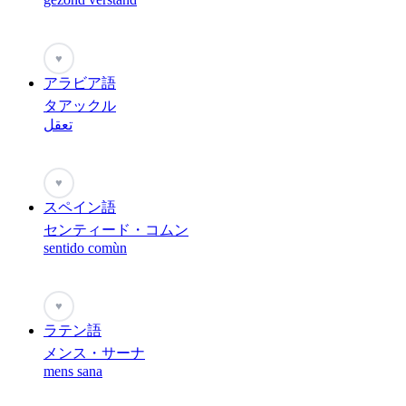
♥
アラビア語
タアックル
تعقل
♥
スペイン語
センティード・コムン
sentido comùn
♥
ラテン語
メンス・サーナ
mens sana