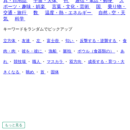
具・日用品
宇宙・天体
色
通信・電話・郵便
ス
ポーツ・趣味・娯楽
言葉・文化・芸術
国
乗り物・
交通・旅行
数
温度・熱・エネルギー
自然 - 空・天
気
科学
キーワードをランダムでピックアップ
立方体
・
友達
・
左
・
富士壺
・
匂い
・
反撃する・逆襲する
・
食
肉・肉
・
彼を・彼に
・
漁船
・
脈拍
・
ボウル（食器類の）
・
あ
れ
・
競技場
・
職人
・
マスカラ
・
双方向
・
成長する・育つ・大
きくなる
・
眺め
・
首
・
固体
もっと見る
もっと見る
もっと見る
もっと見る
もっと見る
もっと見る
もっと見る
もっと見る