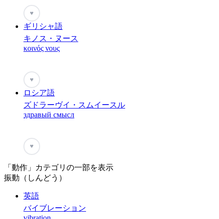
♥
ギリシャ語
キノス・ヌース
κοινός νους
♥
ロシア語
ズドラーヴイ・スムイースル
здравый смысл
♥
「動作」カテゴリの一部を表示
振動（しんどう）
英語
バイブレーション
vibration