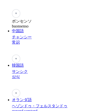
♥
ボンセンソ
buonsenso
中国語
チャンシー
常识
♥
韓国語
サンシク
상식
♥
オランダ語
ヘゾンドゥ・フェルスタンドゥ
gezond verstand