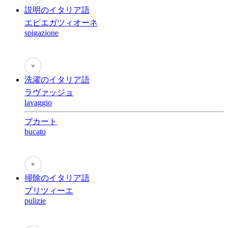
説明のイタリア語
エピエガツィオーネ
spigazione
♥
洗濯のイタリア語
ラヴァッジョ
lavaggio
ブカート
bucato
♥
掃除のイタリア語
プリツィーエ
pulizie