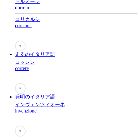
ドルミーレ
dormire
コリカルシ
coricarsi
♥
走るのイタリア語
コッレレ
correre
♥
発明のイタリア語
インヴェンツィオーネ
invenzione
♥