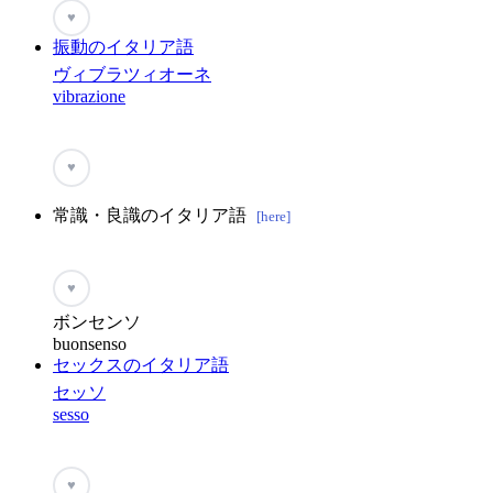
♥
振動のイタリア語
ヴィブラツィオーネ
vibrazione
♥
常識・良識のイタリア語
[here]
♥
ボンセンソ
buonsenso
セックスのイタリア語
セッソ
sesso
♥