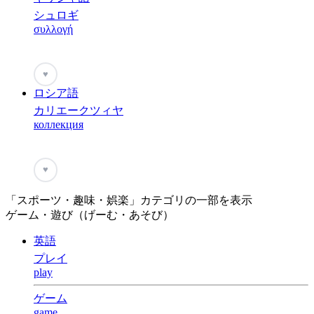
シュロギ
συλλογή
♥
ロシア語
カリエークツィヤ
коллекция
♥
「スポーツ・趣味・娯楽」カテゴリの一部を表示
ゲーム・遊び（げーむ・あそび）
英語
プレイ
play
ゲーム
game