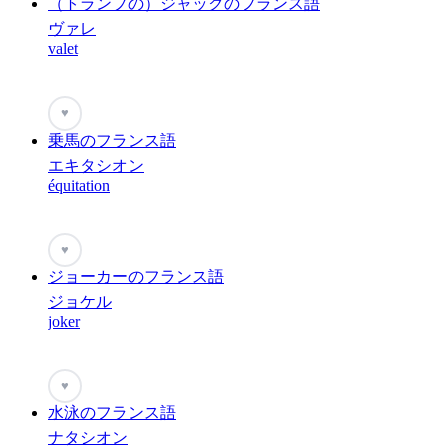
（トランプの）ジャックのフランス語
ヴァレ
valet
♥
乗馬のフランス語
エキタシオン
équitation
♥
ジョーカーのフランス語
ジョケル
joker
♥
水泳のフランス語
ナタシオン