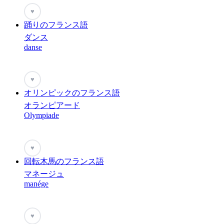
♥
踊りのフランス語
ダンス
danse
♥
オリンピックのフランス語
オランピアード
Olympiade
♥
回転木馬のフランス語
マネージュ
manége
♥