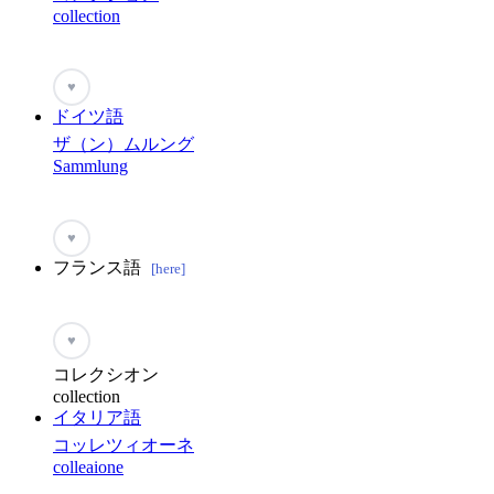
collection
♥
ドイツ語
ザ（ン）ムルング
Sammlung
♥
フランス語
[here]
♥
コレクシオン
collection
イタリア語
コッレツィオーネ
colleaione