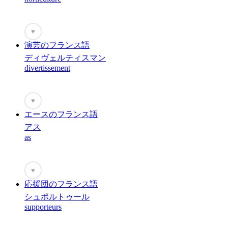
♥
演芸のフランス語
ディヴェルティスマン
divertissement
♥
エースのフランス語
アス
as
♥
応援団のフランス語
シュポルトゥール
supporteurs