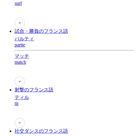
surf
♥
試合・勝負のフランス語
パルティ
partie
マッチ
match
♥
射撃のフランス語
ティル
tir
♥
社交ダンスのフランス語