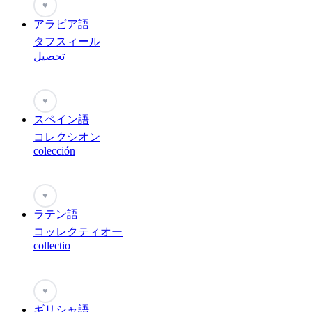
♥
アラビア語
タフスィール
تحصيل
♥
スペイン語
コレクシオン
colección
♥
ラテン語
コッレクティオー
collectio
♥
ギリシャ語