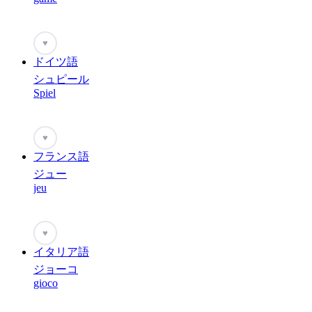
♥
ドイツ語
シュピール
Spiel
♥
フランス語
ジュー
jeu
♥
イタリア語
ジョーコ
gioco