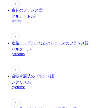
♥
審判のフランス語
アルビートル
arbitre
♥
進路・（ゴルフなどの）コースのフランス語
パルクール
parcours
♥
自転車競技のフランス語
シクリスム
cyclisme
♥