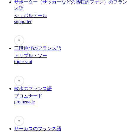
サポーター（サッカーなどの熱狂的ファン）のフラン
ス語
シュポルテール
supporter
♥
三段跳びのフランス語
トリプル・ソー
triple saut
♥
散歩のフランス語
プロムナード
promenade
♥
サーカスのフランス語