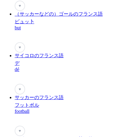
♥
（サッカーなどの）ゴールのフランス語
ビュッ卜
but
♥
サイコロのフランス語
デ
dé
♥
サッカーのフランス語
フットボル
football
♥