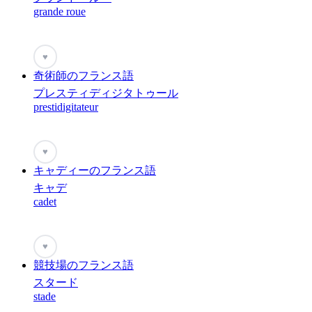
grande roue
♥
奇術師のフランス語
プレスティディジタトゥール
prestidigitateur
♥
キャディーのフランス語
キャデ
cadet
♥
競技場のフランス語
スタード
stade