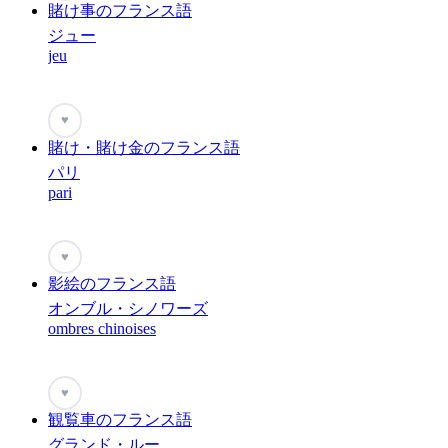
賭け事のフランス語
ジュー
jeu
♥
賭け・賭け金のフランス語
パリ
pari
♥
影絵のフランス語
オンブル・シノワーズ
ombres chinoises
♥
観覧車のフランス語
グランド・ルー