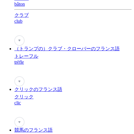
bâton
クラブ
club
♥
（トランプの）クラブ・クローバーのフランス語
トレーフル
trèfle
♥
クリックのフランス語
クリック
clic
♥
競馬のフランス語