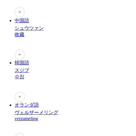
♥
中国語
シュウツァン
收藏
♥
韓国語
スジプ
수집
♥
オランダ語
ヴェルザーメリング
verzameling