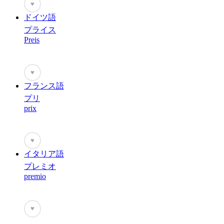
♥
ドイツ語
プライス
Preis
♥
フランス語
プリ
prix
♥
イタリア語
プレミオ
premio
♥