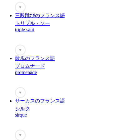
♥
三段跳びのフランス語
トリプル・ソー
triple saut
♥
散歩のフランス語
プロムナード
promenade
♥
サーカスのフランス語
シルク
sirque
♥