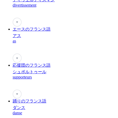
divertissement
♥
エースのフランス語
アス
as
♥
応援団のフランス語
シュポルトゥール
supporteurs
♥
踊りのフランス語
ダンス
danse