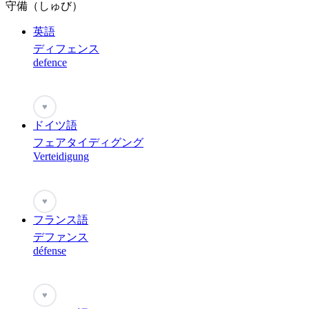
守備（しゅび）
英語
ディフェンス
defence
♥
ドイツ語
フェアタイディグング
Verteidigung
♥
フランス語
デファンス
défense
♥