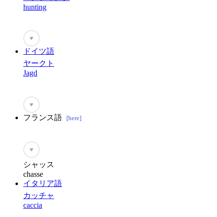
hunting
♥
ドイツ語
ヤークト
Jagd
♥
フランス語
[here]
♥
シャッス
chasse
イタリア語
カッチャ
caccia