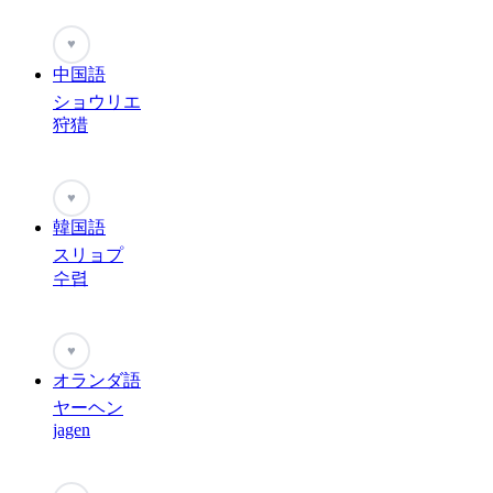
♥
中国語
ショウリエ
狩猎
♥
韓国語
スリョプ
수렵
♥
オランダ語
ヤーヘン
jagen