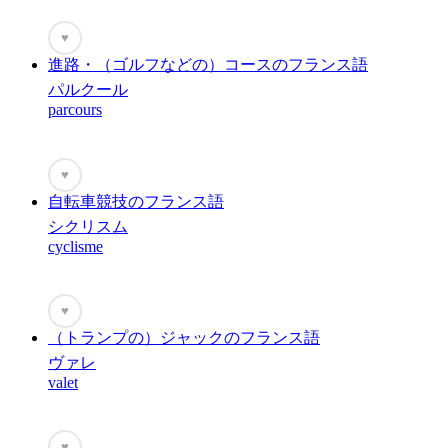
♥
進路・（ゴルフなどの）コースのフランス語
パルクール
parcours
♥
自転車競技のフランス語
シクリスム
cyclisme
♥
（トランプの）ジャックのフランス語
ヴァレ
valet
♥