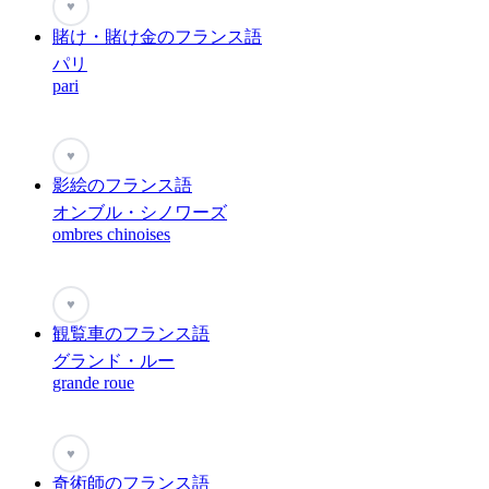
♥
賭け・賭け金のフランス語
パリ
pari
♥
影絵のフランス語
オンブル・シノワーズ
ombres chinoises
♥
観覧車のフランス語
グランド・ルー
grande roue
♥
奇術師のフランス語