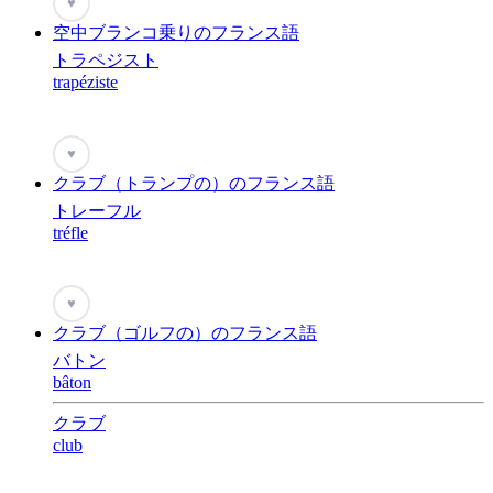
♥
空中ブランコ乗りのフランス語
トラペジスト
trapéziste
♥
クラブ（トランプの）のフランス語
トレーフル
tréfle
♥
クラブ（ゴルフの）のフランス語
バトン
bâton
クラブ
club