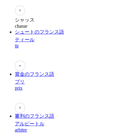
♥
シャッス
chasse
シュートのフランス語
ティール
tir
♥
賞金のフランス語
プリ
prix
♥
審判のフランス語
アルビートル
arbitre