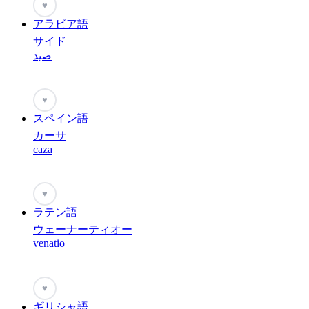
♥
アラビア語
サイド
صيد
♥
スペイン語
カーサ
caza
♥
ラテン語
ウェーナーティオー
venatio
♥
ギリシャ語