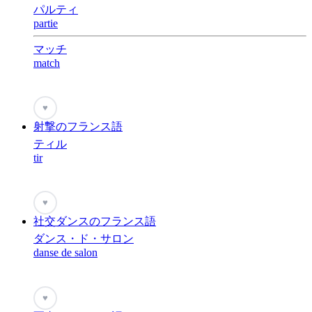
パルティ
partie
マッチ
match
♥
射撃のフランス語
ティル
tir
♥
社交ダンスのフランス語
ダンス・ド・サロン
danse de salon
♥