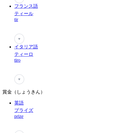
フランス語
ティール
tir
♥
イタリア語
ティーロ
tiro
♥
賞金（しょうきん）
英語
プライズ
prize