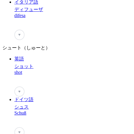
イタリア語
ディフューザ
difesa
♥
シュート（しゅーと）
英語
ショット
shot
♥
ドイツ語
シュス
Schuß
♥