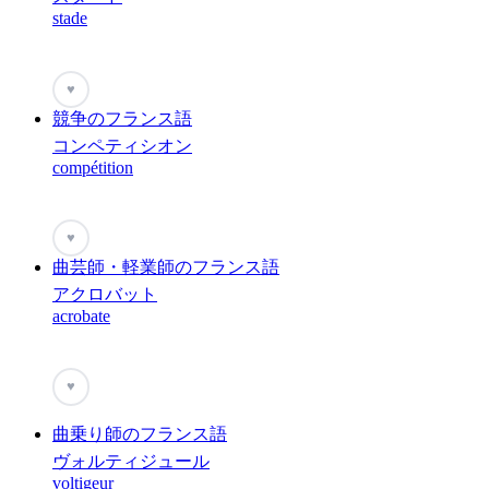
stade
♥
競争のフランス語
コンペティシオン
compétition
♥
曲芸師・軽業師のフランス語
アクロバット
acrobate
♥
曲乗り師のフランス語
ヴォルティジュール
voltigeur