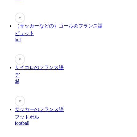
♥
（サッカーなどの）ゴールのフランス語
ビュッ卜
but
♥
サイコロのフランス語
デ
dé
♥
サッカーのフランス語
フットボル
football