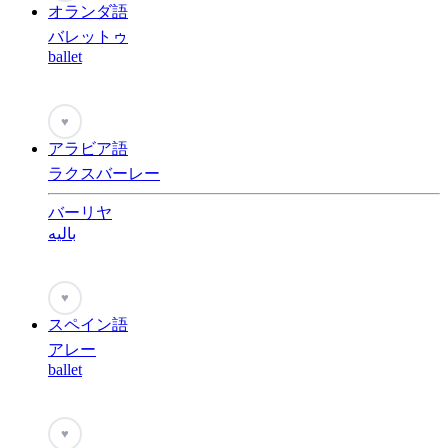
オランダ語
バレットゥ
ballet
♥
アラビア語
ラクスバーレー
バーリヤ
باليه
♥
スペイン語
アレー
ballet
♥