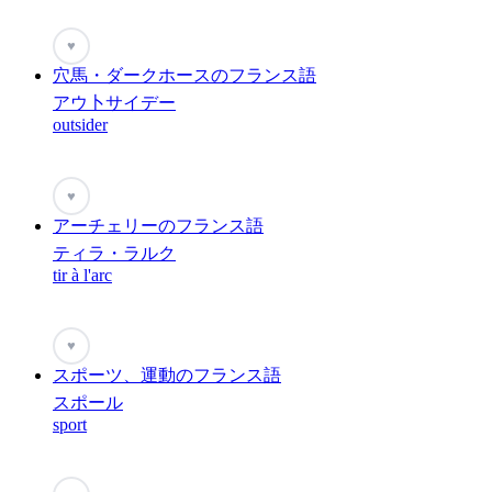
♥
穴馬・ダークホースのフランス語
アウ卜サイデー
outsider
♥
アーチェリーのフランス語
ティラ・ラルク
tir à l'arc
♥
スポーツ、運動のフランス語
スポール
sport