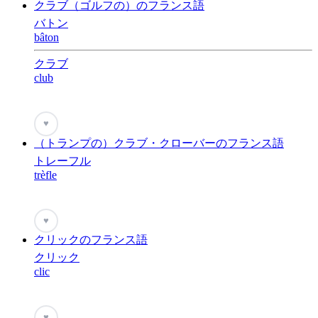
クラブ（ゴルフの）のフランス語
バトン
bâton
クラブ
club
♥
（トランプの）クラブ・クローバーのフランス語
トレーフル
trèfle
♥
クリックのフランス語
クリック
clic
♥