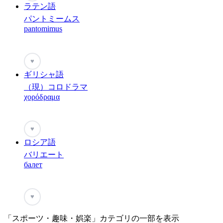
ラテン語
パントミームス
pantomimus
♥
ギリシャ語
（現）コロドラマ
χορόδραμα
♥
ロシア語
バリエート
балет
♥
「スポーツ・趣味・娯楽」カテゴリの一部を表示