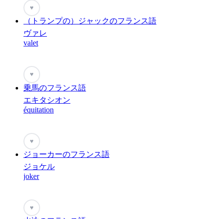
♥
（トランプの）ジャックのフランス語
ヴァレ
valet
♥
乗馬のフランス語
エキタシオン
équitation
♥
ジョーカーのフランス語
ジョケル
joker
♥