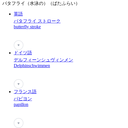
バタフライ（水泳の）（ばたふらい）
英語
バタフライ ストローク
butterfly stroke
♥
ドイツ語
デルフィーンシュヴィンメン
Delphinschwimmen
♥
フランス語
パピヨン
papillon
♥