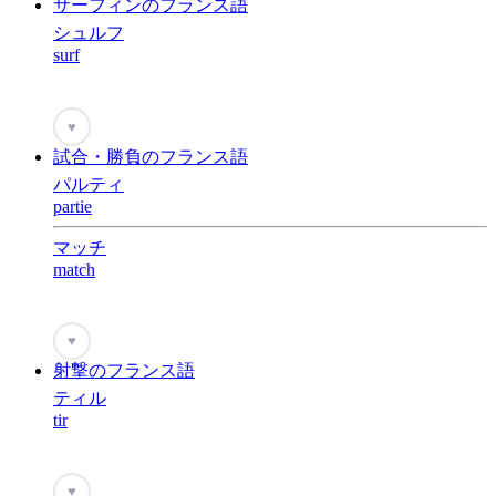
サーフィンのフランス語
シュルフ
surf
♥
試合・勝負のフランス語
パルティ
partie
マッチ
match
♥
射撃のフランス語
ティル
tir
♥