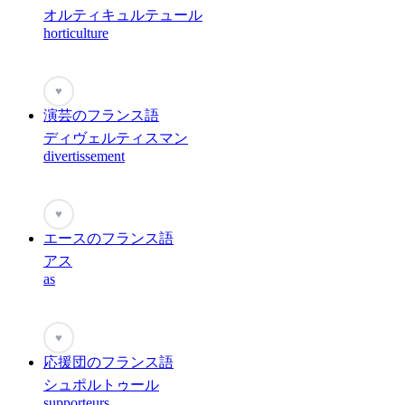
オルティキュルテュール
horticulture
♥
演芸のフランス語
ディヴェルティスマン
divertissement
♥
エースのフランス語
アス
as
♥
応援団のフランス語
シュポルトゥール
supporteurs