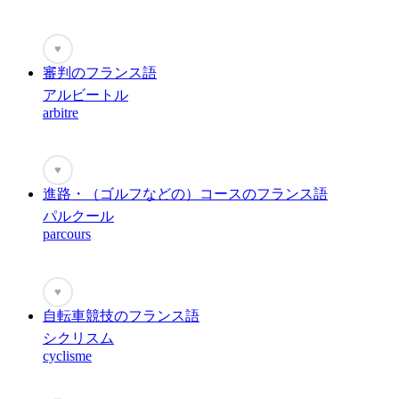
♥
審判のフランス語
アルビートル
arbitre
♥
進路・（ゴルフなどの）コースのフランス語
パルクール
parcours
♥
自転車競技のフランス語
シクリスム
cyclisme