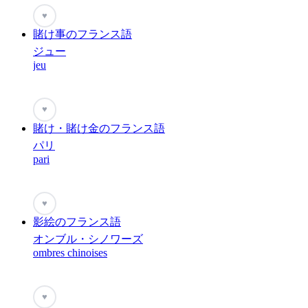
♥
賭け事のフランス語
ジュー
jeu
♥
賭け・賭け金のフランス語
パリ
pari
♥
影絵のフランス語
オンブル・シノワーズ
ombres chinoises
♥