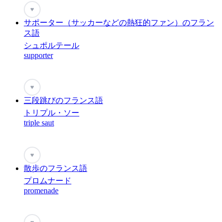
♥
サポーター（サッカーなどの熱狂的ファン）のフラン
ス語
シュポルテール
supporter
♥
三段跳びのフランス語
トリプル・ソー
triple saut
♥
散歩のフランス語
プロムナード
promenade