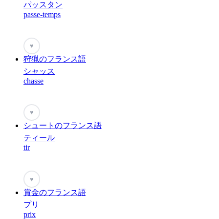
パッスタン
passe-temps
♥
狩猟のフランス語
シャッス
chasse
♥
シュートのフランス語
ティール
tir
♥
賞金のフランス語
プリ
prix