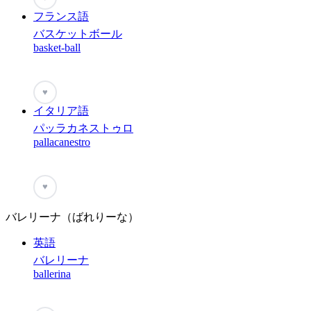
フランス語
バスケットボール
basket-ball
♥
イタリア語
パッラカネストゥロ
pallacanestro
♥
バレリーナ（ばれりーな）
英語
バレリーナ
ballerina