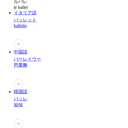
ルバレ
le ballet
イタリア語
バッレット
balletto
♥
中国語
バーレイウー
芭蕾舞
♥
韓国語
バッレ
발레
♥