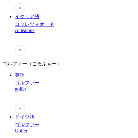
♥
イタリア語
コッレツィオーネ
colleaione
♥
ゴルファー（ごるふぁー）
英語
ゴルファー
golfer
♥
ドイツ語
ゴルファー
Golfer