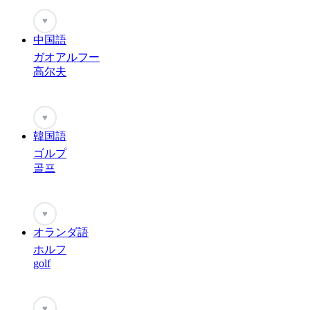
♥
中国語
ガオアルフー
高尔夫
♥
韓国語
ゴルプ
골프
♥
オランダ語
ホルフ
golf
♥