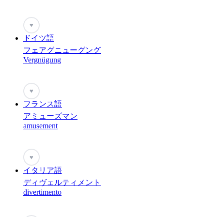
♥
ドイツ語
フェアグニューグング
Vergnügung
♥
フランス語
アミューズマン
amusement
♥
イタリア語
ディヴェルティメント
divertimento