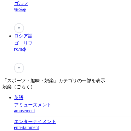
ゴルフ
γκολφ
♥
ロシア語
ゴーリフ
гольф
♥
「スポーツ・趣味・娯楽」カテゴリの一部を表示
娯楽（ごらく）
英語
アミューズメント
amusement
エンターテイメント
entertainment