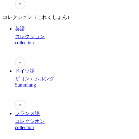
♥
コレクション（これくしょん）
英語
コレクション
collection
♥
ドイツ語
ザ（ン）ムルング
Sammlung
♥
フランス語
コレクシオン
collection