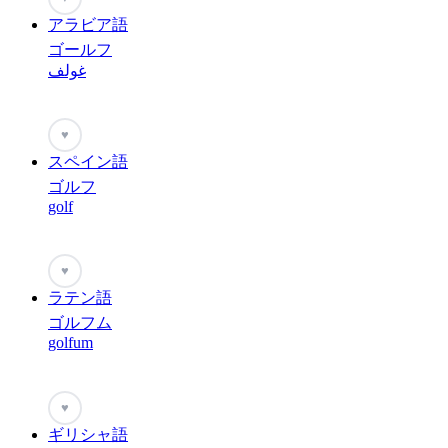
アラビア語
ゴールフ
غولف
♥
スペイン語
ゴルフ
golf
♥
ラテン語
ゴルフム
golfum
♥
ギリシャ語