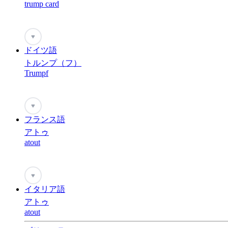
trump card
♥
ドイツ語
トルンプ（フ）
Trumpf
♥
フランス語
アトゥ
atout
♥
イタリア語
アトゥ
atout