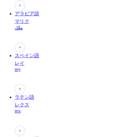
♥
アラビア語
マリク
ملك
♥
スペイン語
レイ
rey
♥
ラテン語
レクス
rex
♥