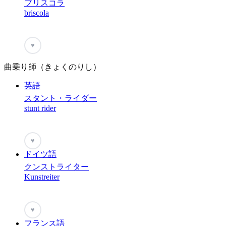
ブリスコラ
briscola
♥
曲乗り師（きょくのりし）
英語
スタント・ライダー
stunt rider
♥
ドイツ語
クンストライター
Kunstreiter
♥
フランス語