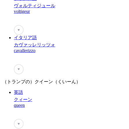
ヴォルティジュール
voltigeur
♥
イタリア語
カヴァッレリッツォ
cavallerizzo
♥
（トランプの）クイーン（くいーん）
英語
クィーン
queen
♥