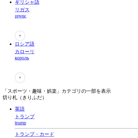
ギリシャ語
リガス
ρηγας
♥
ロシア語
カローリ
король
♥
「スポーツ・趣味・娯楽」カテゴリの一部を表示
切り札（きりふだ）
英語
トランプ
trump
トランプ・カード