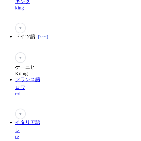
キング
king
♥
ドイツ語
[here]
♥
ケーニヒ
König
フランス語
ロワ
roi
♥
イタリア語
レ
re