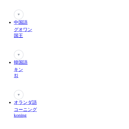
♥
中国語
グオワン
国王
♥
韓国語
キン
킹
♥
オランダ語
コーニング
koning