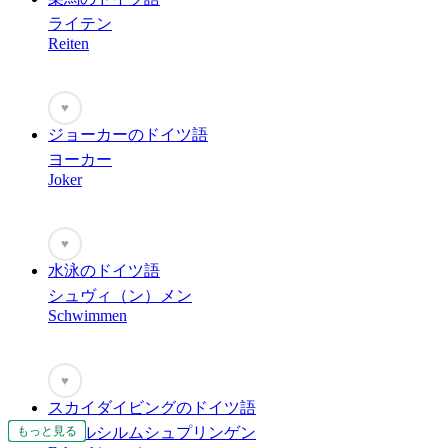
ライテン
Reiten
♥
ジョーカーのドイツ語
ヨーカー
Joker
♥
水泳のドイツ語
シュヴィ（ン）メン
Schwimmen
♥
スカイダイビングのドイツ語
ファルシルムシュプリンゲン
もっと見る
もっと見る
もっと見る
もっと見る
もっと見る
もっと見る
もっと見る
もっと見る
もっと見る
もっと見る
もっと見る
もっと見る
もっと見る
もっと見る
もっと見る