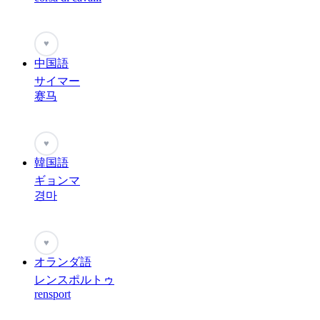
♥
中国語
サイマー
赛马
♥
韓国語
ギョンマ
경마
♥
オランダ語
レンスポルトゥ
rensport