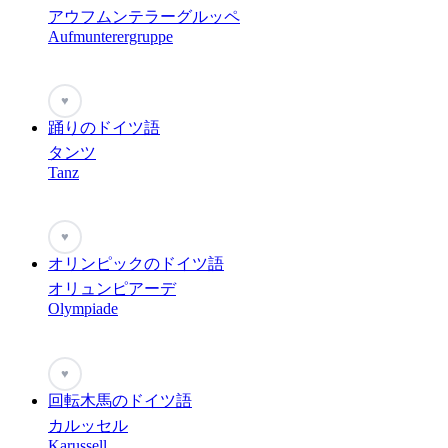
アウフムンテラーグルッペ
Aufmunterergruppe
♥
踊りのドイツ語
タンツ
Tanz
♥
オリンピックのドイツ語
オリュンピアーデ
Olympiade
♥
回転木馬のドイツ語
カルッセル
Karussell