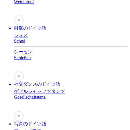
Wettkampf
♥
射撃のドイツ語
シュス
Schuß
シーセン
Schießen
♥
社交ダンスのドイツ語
ゲゼルシャッフツタンツ
Gesellschaftstanz
♥
写真のドイツ語