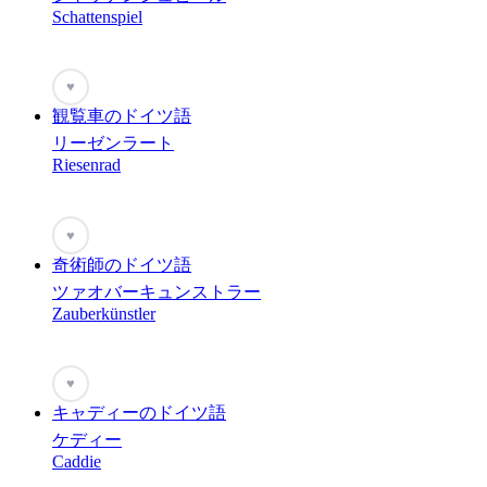
Schattenspiel
♥
観覧車のドイツ語
リーゼンラート
Riesenrad
♥
奇術師のドイツ語
ツァオバーキュンストラー
Zauberkünstler
♥
キャディーのドイツ語
ケディー
Caddie