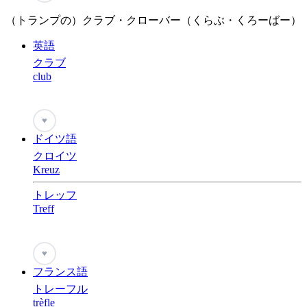
（トランプの）クラブ・クローバー（くらぶ・くろーばー）
英語
クラブ
club
♥
ドイツ語
クロイツ
Kreuz
トレッフ
Treff
♥
フランス語
トレーフル
trèfle