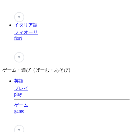
♥
イタリア語
フィオーリ
fiori
♥
ゲーム・遊び（げーむ・あそび）
英語
プレイ
play
ゲーム
game
♥