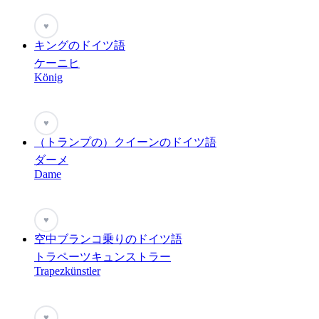
♥
キングのドイツ語
ケーニヒ
König
♥
（トランプの）クイーンのドイツ語
ダーメ
Dame
♥
空中ブランコ乗りのドイツ語
トラペーツキュンストラー
Trapezkünstler
♥