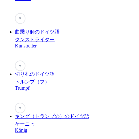
♥
曲乗り師のドイツ語
クンストライター
Kunstreiter
♥
切り札のドイツ語
トルンプ（フ）
Trumpf
♥
キング（トランプの）のドイツ語
ケーニヒ
König