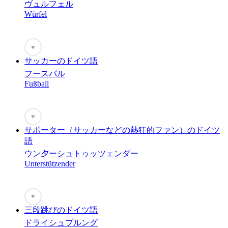
ヴュルフェル
Würfel
♥
サッカーのドイツ語
フースバル
Fußball
♥
サポーター（サッカーなどの熱狂的ファン）のドイツ
語
ウン夕ーシュトゥッツェンダー
Unterstützender
♥
三段跳びのドイツ語
ドライシュプルング