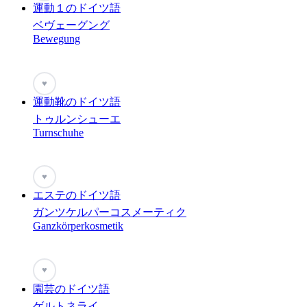
運動１のドイツ語
ベヴェーグング
Bewegung
♥
運動靴のドイツ語
トゥルンシューエ
Turnschuhe
♥
エステのドイツ語
ガンツケルパーコスメーティク
Ganzkörperkosmetik
♥
園芸のドイツ語
ゲルトネライ