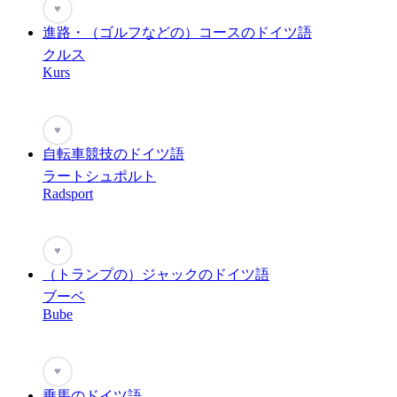
♥
進路・（ゴルフなどの）コースのドイツ語
クルス
Kurs
♥
自転車競技のドイツ語
ラートシュポルト
Radsport
♥
（トランプの）ジャックのドイツ語
ブーベ
Bube
♥
乗馬のドイツ語