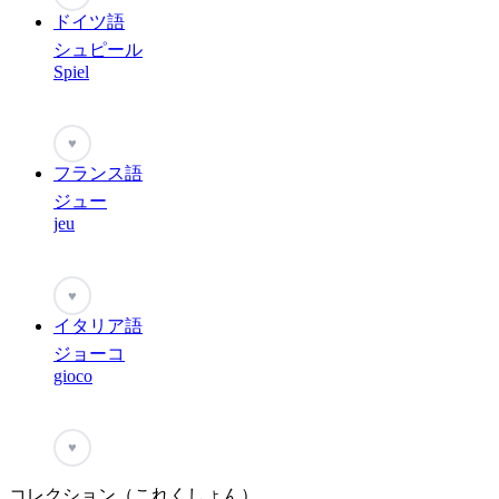
ドイツ語
シュピール
Spiel
♥
フランス語
ジュー
jeu
♥
イタリア語
ジョーコ
gioco
♥
コレクション（これくしょん）