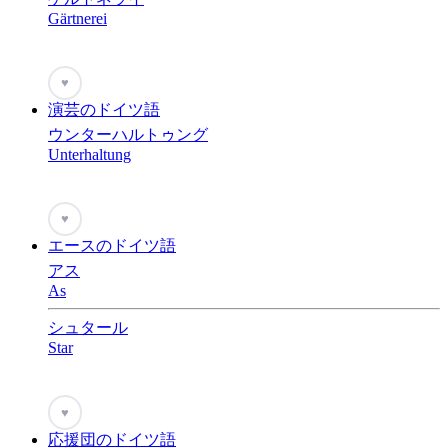
Gärtnerei
♥
演芸のドイツ語
ウンターハルトゥング
Unterhaltung
♥
エースのドイツ語
アス
As
シュタール
Star
♥
応援団のドイツ語