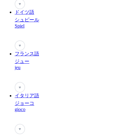
♥
ドイツ語
シュピール
Spiel
♥
フランス語
ジュー
jeu
♥
イタリア語
ジョーコ
gioco
♥