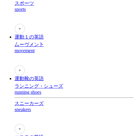
スポーツ
sports
♥
運動１の英語
厶ーヴメン卜
movement
♥
運動靴の英語
ランニング・シューズ
running shoes
スニーカーズ
sneakers
♥