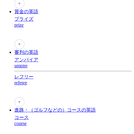
♥
賞金の英語
プライズ
prize
♥
審判の英語
アンパイア
umpire
レフリー
referee
♥
進路・（ゴルフなどの）コースの英語
コース
course