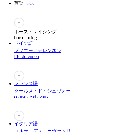
英語
[here]
♥
ホース・レイシング
horse racing
ドイツ語
プフエーアデレンネン
Pferderennen
♥
フランス語
クールス・ド・シュヴォー
course de chevaux
♥
イタリア語
コルサ・ディ・カヴァッリ