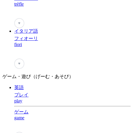
trèfle
♥
イタリア語
フィオーリ
fiori
♥
ゲーム・遊び（げーむ・あそび）
英語
プレイ
play
ゲーム
game