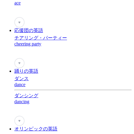
ace
♥
応援団の英語
チアリング・パーティー
cheering party
♥
踊りの英語
ダンス
dance
ダンシング
dancing
♥
オリンピックの英語