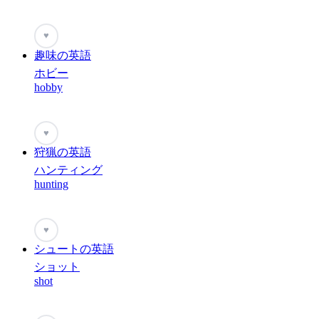
♥
趣味の英語
ホビー
hobby
♥
狩猟の英語
ハンティング
hunting
♥
シュートの英語
ショット
shot