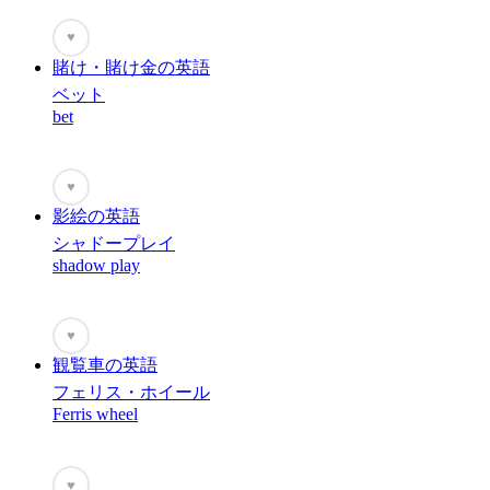
♥
賭け・賭け金の英語
ベット
bet
♥
影絵の英語
シャドープレイ
shadow play
♥
観覧車の英語
フェリス・ホイール
Ferris wheel
♥