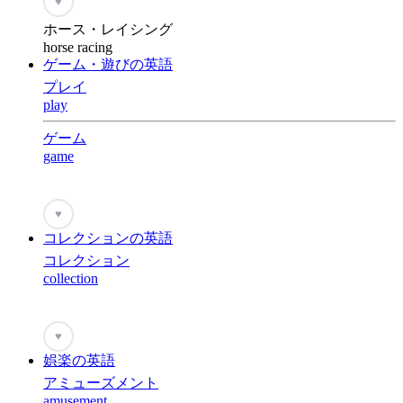
♥
ホース・レイシング
horse racing
ゲーム・遊びの英語
プレイ
play
ゲーム
game
♥
コレクションの英語
コレクション
collection
♥
娯楽の英語
アミューズメント
amusement