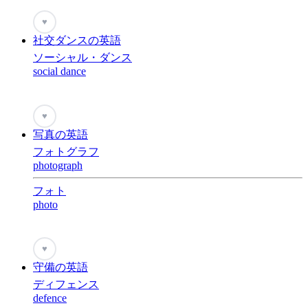
♥
社交ダンスの英語
ソーシャル・ダンス
social dance
♥
写真の英語
フォトグラフ
photograph
フォト
photo
♥
守備の英語
ディフェンス
defence