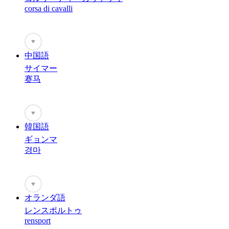
corsa di cavalli
♥
中国語
サイマー
赛马
♥
韓国語
ギョンマ
경마
♥
オランダ語
レンスポルトゥ
rensport