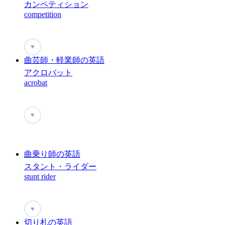
カンペティション
competition
♥
曲芸師・軽業師の英語
アクロバット
acrobat
♥
曲乗り師の英語
スタント・ライダー
stunt rider
♥
切り札の英語