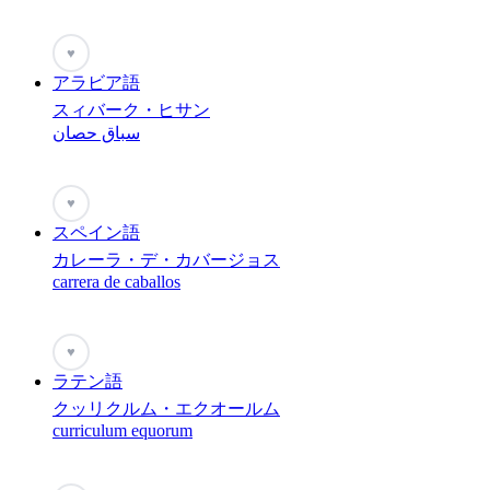
♥
アラビア語
スィバーク・ヒサン
سباق حصان
♥
スペイン語
カレーラ・デ・カバージョス
carrera de caballos
♥
ラテン語
クッリクルム・エクオールム
curriculum equorum