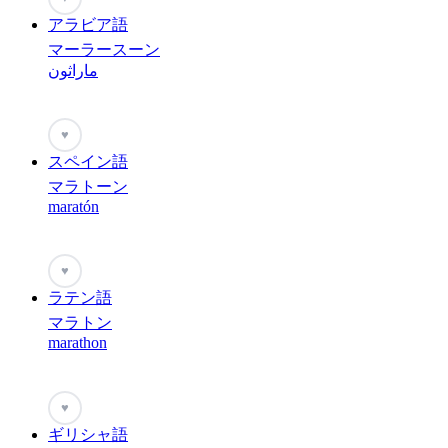
アラビア語
マーラースーン
ماراثون
♥
スペイン語
マラトーン
maratón
♥
ラテン語
マラトン
marathon
♥
ギリシャ語