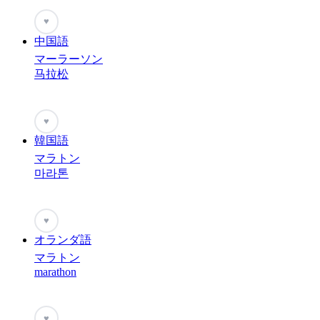
♥
中国語
マーラーソン
马拉松
♥
韓国語
マラトン
마라톤
♥
オランダ語
マラトン
marathon
♥