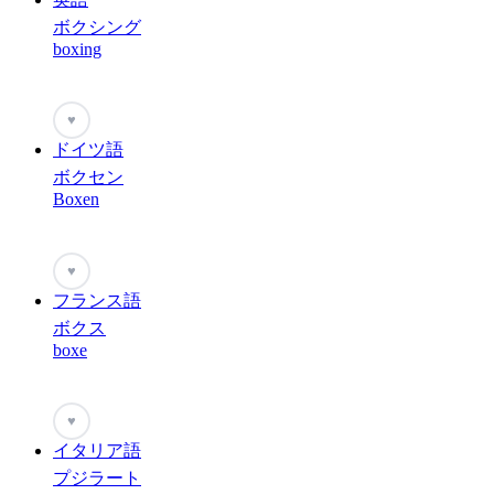
ボクシング
boxing
♥
ドイツ語
ボクセン
Boxen
♥
フランス語
ボクス
boxe
♥
イタリア語
プジラート