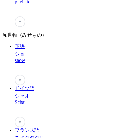
pugilato
♥
見世物（みせもの）
英語
ショー
show
♥
ドイツ語
シャオ
Schau
♥
フランス語
スペクタクル