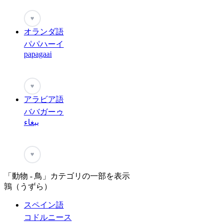
♥
オランダ語
パパハーイ
papagaai
♥
アラビア語
ババガーゥ
ببغاء
♥
「動物 - 鳥」カテゴリの一部を表示
鶉（うずら）
スペイン語
コドルニース