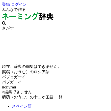
登録
ログイン
みんなで作る
さがす
現在、辞典の編集はできません。
鸚鵡（おうむ）のロシア語
パプゥガーイ
パプガーイ
попугай
×編集できません
鸚鵡（おうむ）の十二か国語 一覧
スペイン語