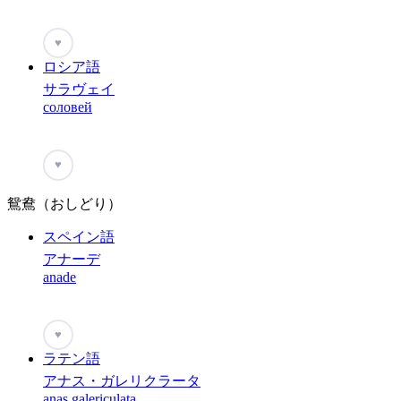
♥
ロシア語
サラヴェイ
соловей
♥
鴛鴦（おしどり）
スペイン語
アナーデ
anade
♥
ラテン語
アナス・ガレリクラータ
anas galericulata