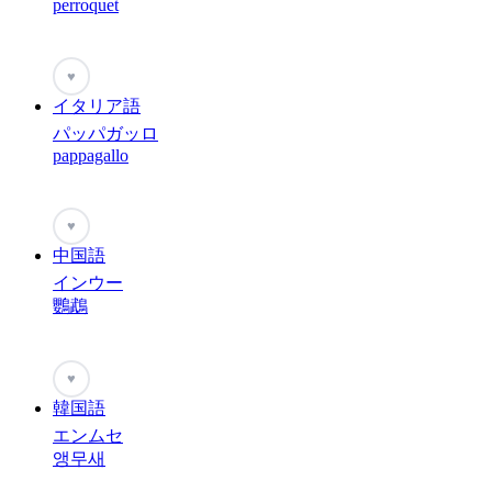
perroquet
♥
イタリア語
パッパガッロ
pappagallo
♥
中国語
インウー
鸚鵡
♥
韓国語
エンムセ
앵무새