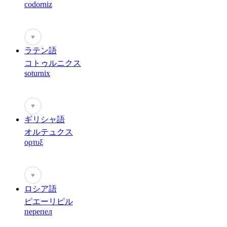
codorniz
♥
ラテン語
コトゥルニクス
soturnix
♥
ギリシャ語
オルテュクス
ορτυξ
♥
ロシア語
ピエーリピル
перепел