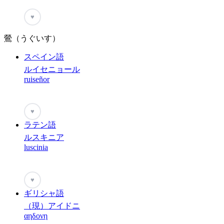
♥
鶯（うぐいす）
スペイン語
ルイセニョール
ruiseñor
♥
ラテン語
ルスキニア
luscinia
♥
ギリシャ語
（現）アイドニ
αηδονη