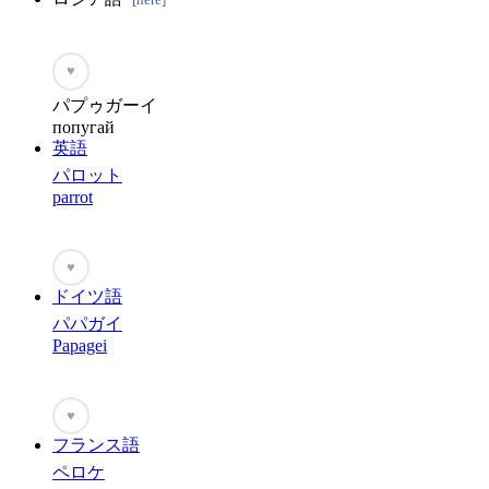
[here]
♥
パプゥガーイ
попугай
英語
パロット
parrot
♥
ドイツ語
パパガイ
Papagei
♥
フランス語
ペロケ