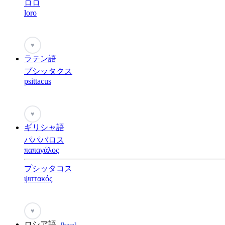
ロロ
loro
♥
ラテン語
プシッタクス
psittacus
♥
ギリシャ語
パパバロス
παπαγάλος
プシッタコス
ψιττακός
♥
ロシア語