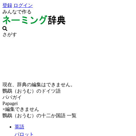
登録
ログイン
みんなで作る
さがす
現在、辞典の編集はできません。
鸚鵡（おうむ）のドイツ語
パパガイ
Papagei
×編集できません
鸚鵡（おうむ）の十二か国語 一覧
英語
パロット