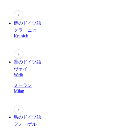
♥
鶴のドイツ語
クラーニヒ
Kranich
♥
鳶のドイツ語
ヴァイ
Weih
ミーラン
Milan
♥
鳥のドイツ語
フォーゲル