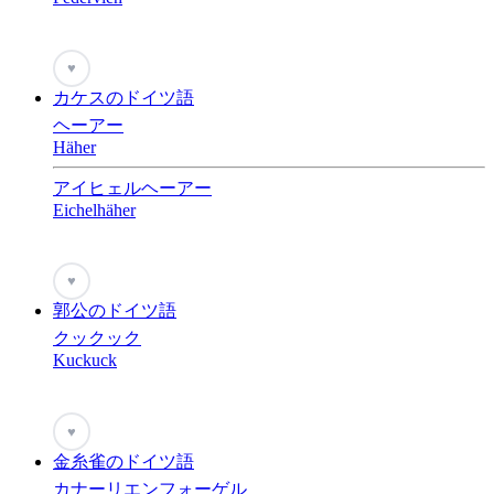
♥
カケスのドイツ語
ヘーアー
Häher
アイヒェルヘーアー
Eichelhäher
♥
郭公のドイツ語
クックック
Kuckuck
♥
金糸雀のドイツ語
カナーリエンフォーゲル