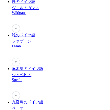
雁のドイツ語
ヴィルトガンス
Wildgans
♥
雉のドイツ語
ファザーン
Fasan
♥
啄木鳥のドイツ語
シュペヒト
Specht
♥
九官鳥のドイツ語
ベーオ