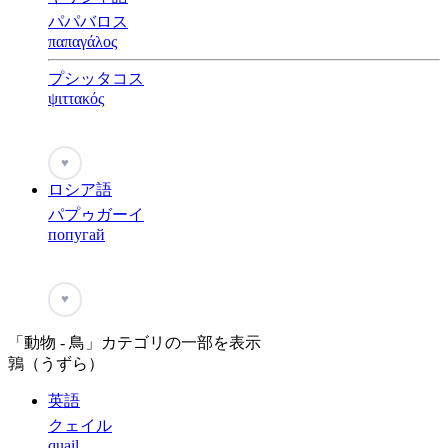
パパバロス
παπαγάλος
プシッタコス
ψιττακός
♥
ロシア語
パプゥガーイ
попугай
♥
「動物 - 鳥」カテゴリの一部を表示
鶉（うずら）
英語
クェイル
quail