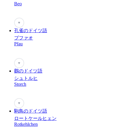
Beo
♥
孔雀のドイツ語
プファオ
Pfau
♥
鸛のドイツ語
シュトルヒ
Storch
♥
駒鳥のドイツ語
ロートケールヒェン
Rotkehlchen