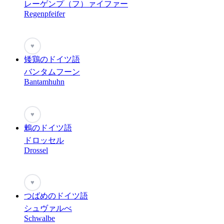
レーゲンプ（フ）ァイファー
Regenpfeifer
♥
矮鶏のドイツ語
バンタムフーン
Bantamhuhn
♥
鶫のドイツ語
ドロッセル
Drossel
♥
つばめのドイツ語
シュヴァルべ
Schwalbe