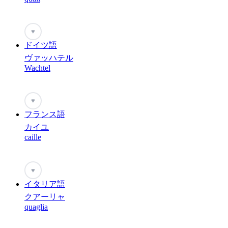
♥
ドイツ語
ヴァッハテル
Wachtel
♥
フランス語
カイユ
caille
♥
イタリア語
クアーリャ
quaglia