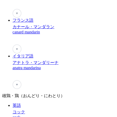
♥
フランス語
カナール・マンダラン
canard mandarin
♥
イタリア語
アナトラ・マンダリーナ
anatra mandarina
♥
雄鶏・鶏（おんどり・にわとり）
英語
コック