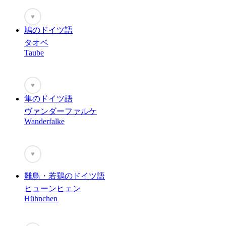
♥
鳩のドイツ語
タオベ
Taube
♥
隼のドイツ語
ヴァンダーファルケ
Wanderfalke
♥
雛鳥・若鶏のドイツ語
ヒューンヒェン
Hühnchen