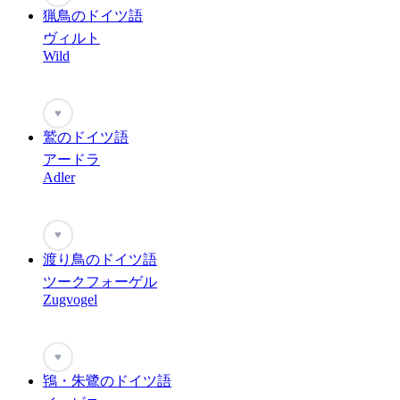
猟鳥のドイツ語
ヴィルト
Wild
♥
鷲のドイツ語
アードラ
Adler
♥
渡り鳥のドイツ語
ツークフォーゲル
Zugvogel
♥
鴇・朱鷺のドイツ語