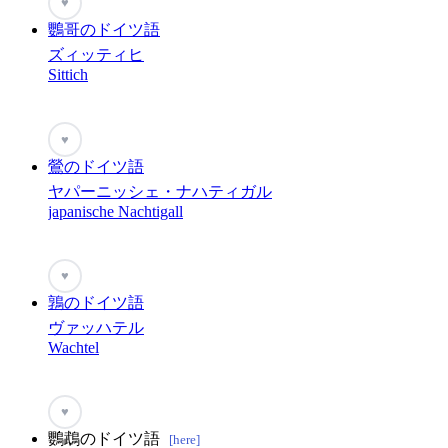
♥
鸚哥のドイツ語
ズィッティヒ
Sittich
♥
鶯のドイツ語
ヤパーニッシェ・ナハティガル
japanische Nachtigall
♥
鶉のドイツ語
ヴァッハテル
Wachtel
♥
鸚鵡のドイツ語
[here]