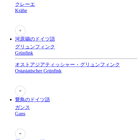
クレーエ
Krähe
♥
河原鶸のドイツ語
グリュンフィンク
Grünfink
オストアジアティッシャー・グリュンフィンク
Ostasiatischer Grünfink
♥
鵞鳥のドイツ語
ガンス
Gans
♥