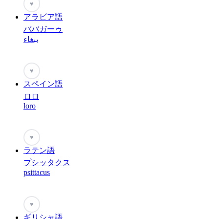
♥
アラビア語
ババガーゥ
ببغاء
♥
スペイン語
ロロ
loro
♥
ラテン語
プシッタクス
psittacus
♥
ギリシャ語