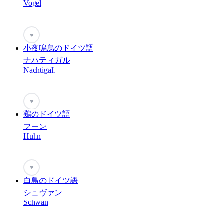
Vogel
♥
小夜鳴鳥のドイツ語
ナハティガル
Nachtigall
♥
鶏のドイツ語
フーン
Huhn
♥
白鳥のドイツ語
シュヴァン
Schwan