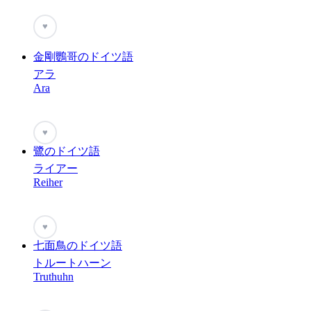
♥
金剛鸚哥のドイツ語
アラ
Ara
♥
鷺のドイツ語
ライアー
Reiher
♥
七面鳥のドイツ語
トルートハーン
Truthuhn