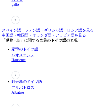
gallo
♥
スペイン語・ラテン語・ギリシャ語・ロシア語を見る
中国語・韓国語・オランダ語・アラビア語を見る
「動物 - 鳥」に関する言葉の
ドイツ語
の表現
家鴨のドイツ語
ハオスエンテ
Hausente
♥
阿呆鳥のドイツ語
アルバトロス
Albatros