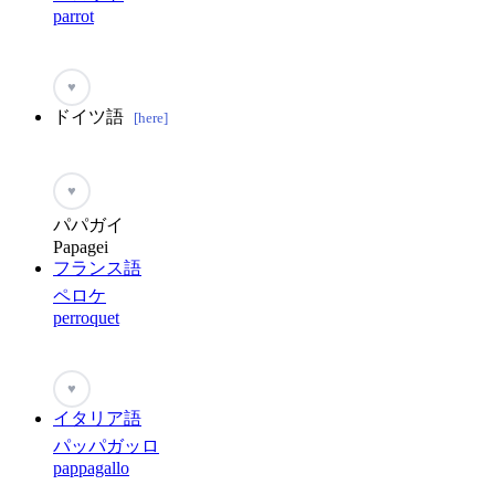
parrot
♥
ドイツ語
[here]
♥
パパガイ
Papagei
フランス語
ペロケ
perroquet
♥
イタリア語
パッパガッロ
pappagallo