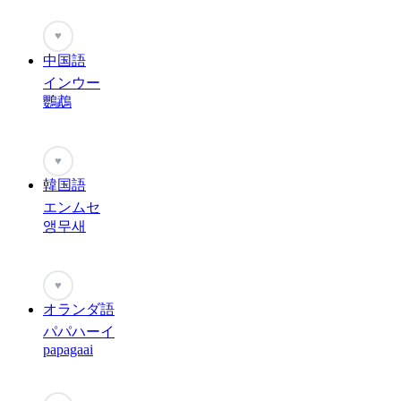
♥
中国語
インウー
鸚鵡
♥
韓国語
エンムセ
앵무새
♥
オランダ語
パパハーイ
papagaai