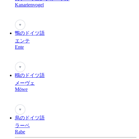
Kanarienvogel
♥
鴨のドイツ語
エンテ
Ente
♥
鴎のドイツ語
メーヴェ
Möwe
♥
烏のドイツ語
ラーベ
Rabe