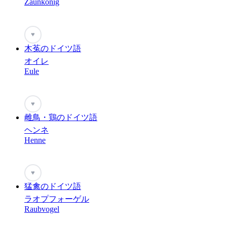
Zaunkönig
♥
木菟のドイツ語
オイレ
Eule
♥
雌鳥・鶏のドイツ語
ヘンネ
Henne
♥
猛禽のドイツ語
ラオプフォーゲル
Raubvogel