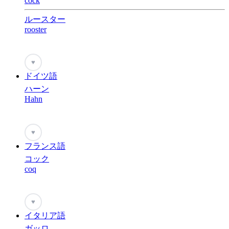
cock
ルースター
rooster
♥
ドイツ語
ハーン
Hahn
♥
フランス語
コック
coq
♥
イタリア語
ガッロ