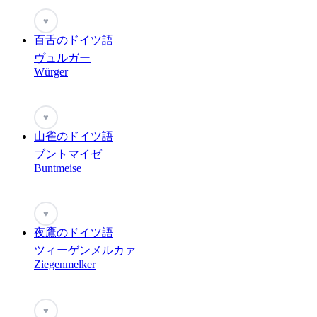
♥
百舌のドイツ語
ヴュルガー
Würger
♥
山雀のドイツ語
ブントマイゼ
Buntmeise
♥
夜鷹のドイツ語
ツィーゲンメルカァ
Ziegenmelker
♥