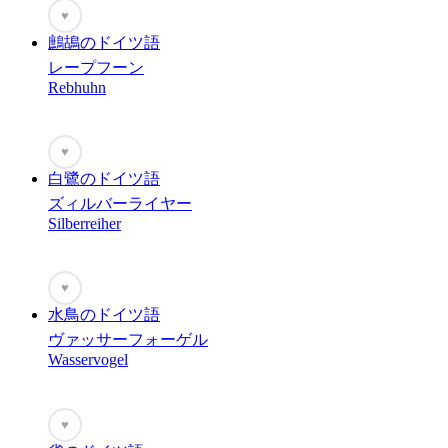
♥
鷓鴣のドイツ語
レープフーン
Rebhuhn
♥
白鷺のドイツ語
ズィルバーライヤー
Silberreiher
♥
水鳥のドイツ語
ヴァッサーフォーゲル
Wasservogel
♥