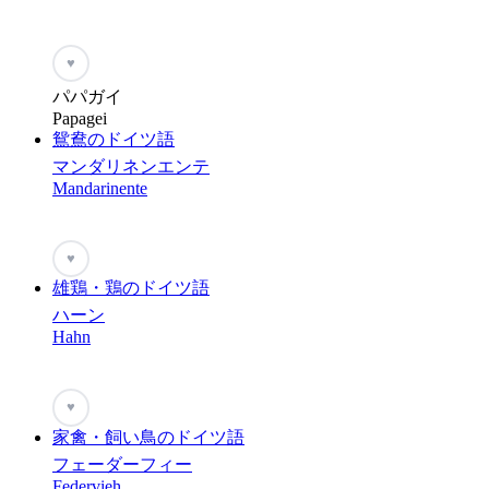
♥
パパガイ
Papagei
鴛鴦のドイツ語
マンダリネンエンテ
Mandarinente
♥
雄鶏・鶏のドイツ語
ハーン
Hahn
♥
家禽・飼い鳥のドイツ語
フェーダーフィー
Federvieh