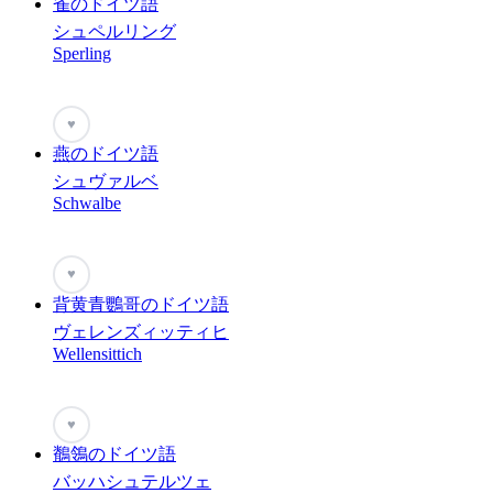
雀のドイツ語
シュペルリング
Sperling
♥
燕のドイツ語
シュヴァルベ
Schwalbe
♥
背黄青鸚哥のドイツ語
ヴェレンズィッティヒ
Wellensittich
♥
鶺鴒のドイツ語
バッハシュテルツェ