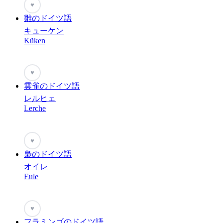
♥
雛のドイツ語
キューケン
Küken
♥
雲雀のドイツ語
レルヒェ
Lerche
♥
梟のドイツ語
オイレ
Eule
♥
フラミンゴのドイツ語