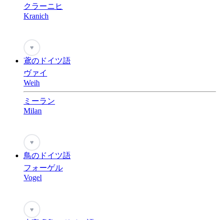
クラーニヒ
Kranich
♥
鳶のドイツ語
ヴァイ
Weih
ミーラン
Milan
♥
鳥のドイツ語
フォーゲル
Vogel
♥