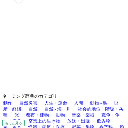
ネーミング辞典のカテゴリー
動作
自然災害
人生・運命
人間
動物 - 鳥
財
産・経済
自然
自然 - 海・川
社会的地位・階級・兵
種
光
都市・建物
動物
音楽・楽器
戦争・争
い・勝負
空想上の生き物
放送・出版
飲み物
もっと見る
もっと見る
もっと見る
もっと見る
もっと見る
もっと見る
もっと見る
もっと見る
もっと見る
もっと見る
もっと見る
もっと見る
もっと見る
もっと見る
もっと見る
もっと見る
もっと見る
もっと見る
家・家具
怪我・病気・医療
野菜・果物・香辛料
称