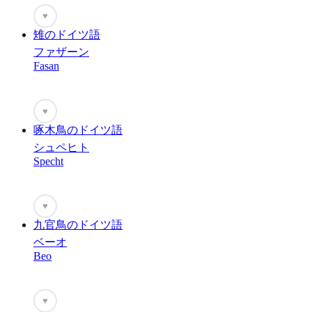
♥
雉のドイツ語
ファザーン
Fasan
♥
啄木鳥のドイツ語
シュペヒト
Specht
♥
九官鳥のドイツ語
ベーオ
Beo
♥