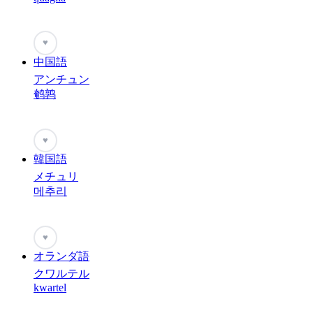
♥
中国語
アンチュン
鹌鹑
♥
韓国語
メチュリ
메추리
♥
オランダ語
クワルテル
kwartel