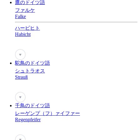
鷹のドイツ語
ファルケ
Falke
ハービヒト
Habicht
♥
駝鳥のドイツ語
シュトラオス
Strauß
♥
千鳥のドイツ語
レーゲンプ（フ）ァイファー
Regenpfeifer
♥