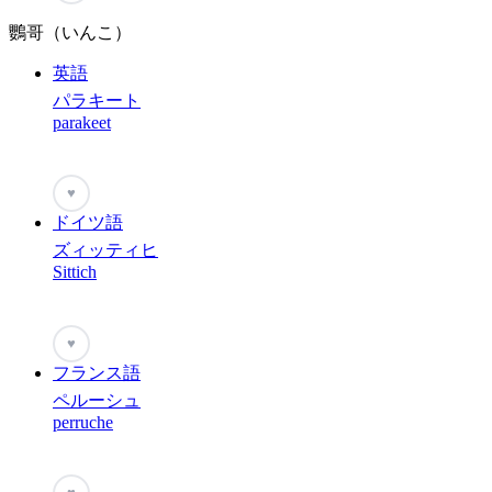
鸚哥（いんこ）
英語
パラキート
parakeet
♥
ドイツ語
ズィッティヒ
Sittich
♥
フランス語
ペルーシュ
perruche