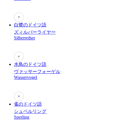
♥
白鷺のドイツ語
ズィルバーライヤー
Silberreiher
♥
水鳥のドイツ語
ヴァッサーフォーゲル
Wasservogel
♥
雀のドイツ語
シュペルリング
Sperling