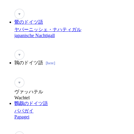
♥
鶯のドイツ語
ヤパーニッシェ・ナハティガル
japanische Nachtigall
♥
鶉のドイツ語
[here]
♥
ヴァッハテル
Wachtel
鸚鵡のドイツ語
パパガイ
Papagei