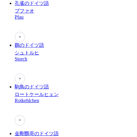
孔雀のドイツ語
プファオ
Pfau
♥
鸛のドイツ語
シュトルヒ
Storch
♥
駒鳥のドイツ語
ロートケールヒェン
Rotkehlchen
♥
金剛鸚哥のドイツ語