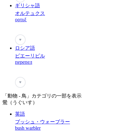
ギリシャ語
オルテュクス
ορτυξ
♥
ロシア語
ピエーリピル
перепел
♥
「動物 - 鳥」カテゴリの一部を表示
鶯（うぐいす）
英語
ブッシュ・ウォーブラー
bush warbler