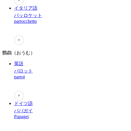
♥
イタリア語
パッロケット
parrocchetto
♥
鸚鵡（おうむ）
英語
パロット
parrot
♥
ドイツ語
パパガイ
Papagei