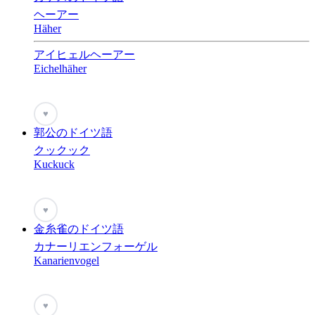
ヘーアー
Häher
アイヒェルヘーアー
Eichelhäher
♥
郭公のドイツ語
クックック
Kuckuck
♥
金糸雀のドイツ語
カナーリエンフォーゲル
Kanarienvogel
♥