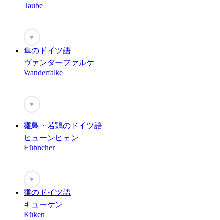
Taube
♥
隼のドイツ語
ヴァンダーファルケ
Wanderfalke
♥
雛鳥・若鶏のドイツ語
ヒューンヒェン
Hühnchen
♥
雛のドイツ語
キューケン
Küken