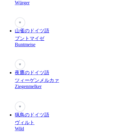
Würger
♥
山雀のドイツ語
ブントマイゼ
Buntmeise
♥
夜鷹のドイツ語
ツィーゲンメルカァ
Ziegenmelker
♥
猟鳥のドイツ語
ヴィルト
Wild