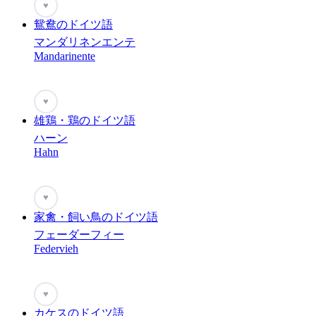
♥
鴛鴦のドイツ語
マンダリネンエンテ
Mandarinente
♥
雄鶏・鶏のドイツ語
ハーン
Hahn
♥
家禽・飼い鳥のドイツ語
フェーダーフィー
Federvieh
♥
カケスのドイツ語