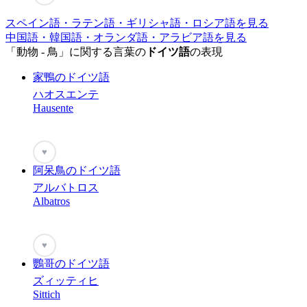
スペイン語・ラテン語・ギリシャ語・ロシア語を見る
中国語・韓国語・オランダ語・アラビア語を見る
「動物 - 鳥」に関する言葉の
ドイツ語
の表現
家鴨のドイツ語
ハオスエンテ
Hausente
♥
阿呆鳥のドイツ語
アルバトロス
Albatros
♥
鸚哥のドイツ語
ズィッティヒ
Sittich