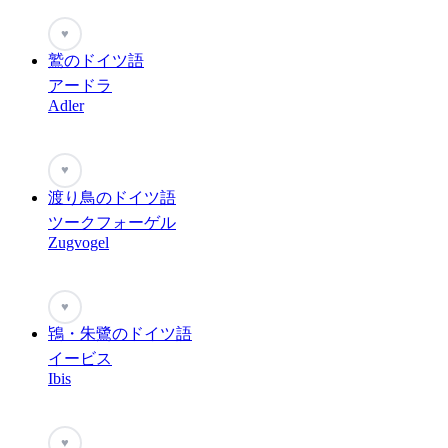
♥
鷲のドイツ語
アードラ
Adler
♥
渡り鳥のドイツ語
ツークフォーゲル
Zugvogel
♥
鴇・朱鷺のドイツ語
イービス
Ibis
♥