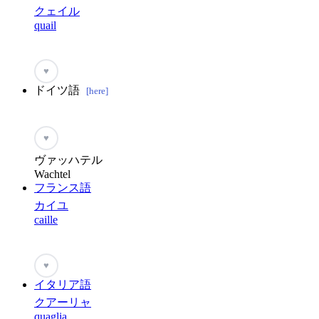
クェイル
quail
♥
ドイツ語
[here]
♥
ヴァッハテル
Wachtel
フランス語
カイユ
caille
♥
イタリア語
クアーリャ
quaglia