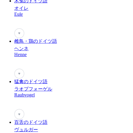
木菟のドイツ語
オイレ
Eule
♥
雌鳥・鶏のドイツ語
ヘンネ
Henne
♥
猛禽のドイツ語
ラオプフォーゲル
Raubvogel
♥
百舌のドイツ語
ヴュルガー