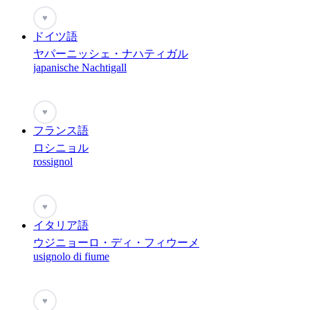
♥
ドイツ語
ヤパーニッシェ・ナハティガル
japanische Nachtigall
♥
フランス語
ロシニョル
rossignol
♥
イタリア語
ウジニョーロ・ディ・フィウーメ
usignolo di fiume
♥