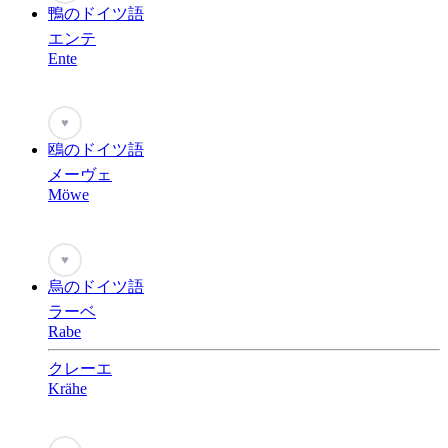
鴨のドイツ語
エンテ
Ente
♥
鴎のドイツ語
メーヴェ
Möwe
♥
烏のドイツ語
ラーベ
Rabe
クレーエ
Krähe