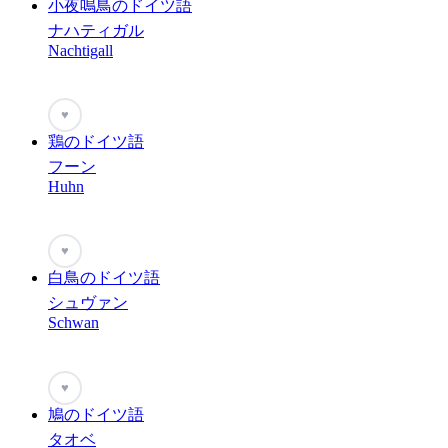
小夜鳴鳥のドイツ語
ナハティガル
Nachtigall
♥
鶏のドイツ語
フーン
Huhn
♥
白鳥のドイツ語
シュヴァン
Schwan
♥
鳩のドイツ語
タオベ