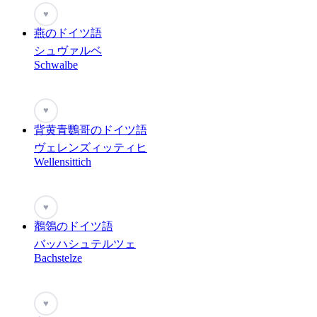
♥
燕のドイツ語
シュヴァルベ
Schwalbe
♥
背黄青鸚哥のドイツ語
ヴェレンズィッティヒ
Wellensittich
♥
鶺鴒のドイツ語
バッハシュテルツェ
Bachstelze
♥