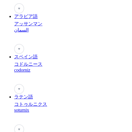
♥
アラビア語
アッサンマン
السمان
♥
スペイン語
コドルニース
codorniz
♥
ラテン語
コトゥルニクス
soturnix
♥