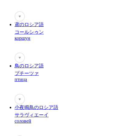
♥
鳶のロシア語
コールシゥン
коршун
♥
鳥のロシア語
プチーツァ
птица
♥
小夜鳴鳥のロシア語
サラヴィエーイ
соловей