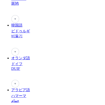
斑鸠
♥
韓国語
ビドゥルギ
비둘기
♥
オランダ語
ドイフ
DUIF
♥
アラビア語
ハマーマ
حمام