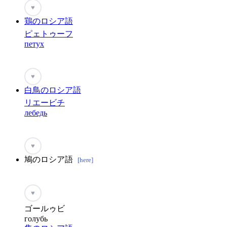
♥
鶏のロシア語
ピェトゥーフ
петух
♥
白鳥のロシア語
リエービチ
лебедь
♥
鳩のロシア語
[here]
♥
ゴールゥビ
голубь