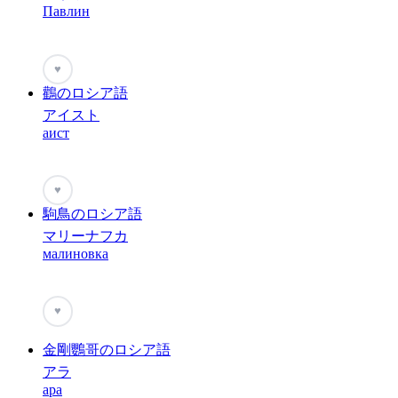
Павлин
♥
鸛のロシア語
アイスト
аист
♥
駒鳥のロシア語
マリーナフカ
малиновка
♥
金剛鸚哥のロシア語
アラ
ара