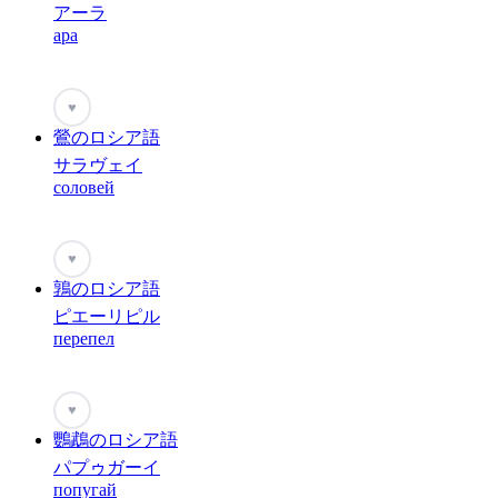
アーラ
apa
♥
鶯のロシア語
サラヴェイ
соловей
♥
鶉のロシア語
ピエーリピル
перепел
♥
鸚鵡のロシア語
パプゥガーイ
попугай