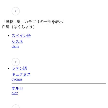
♥
「動物 - 鳥」カテゴリの一部を表示
白鳥（はくちょう）
スペイン語
シスネ
cisne
♥
ラテン語
キュクヌス
cycnus
オルロ
olor