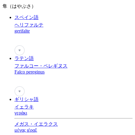
隼（はやぶさ）
スペイン語
ヘリファルテ
gerifalte
♥
ラテン語
ファルコー・ペレギヌス
Falco pereginus
♥
ギリシャ語
イェラキ
γεράκι
メガス・イエラクス
μέγας ιέραξ