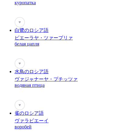
куропатка
♥
白鷺のロシア語
ビエーラヤ・ツァープリァ
белая цапля
♥
水鳥のロシア語
ヴァジャナーヤ・プチッツァ
водяная птица
♥
雀のロシア語
ヴァラビエーイ
воробей