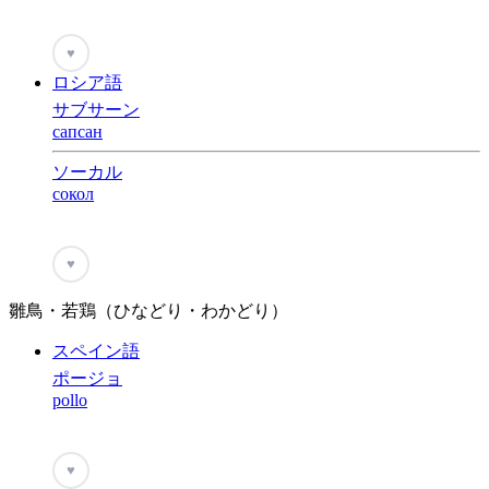
♥
ロシア語
サブサーン
сапсан
ソーカル
сокол
♥
雛鳥・若鶏（ひなどり・わかどり）
スペイン語
ポージョ
pollo
♥