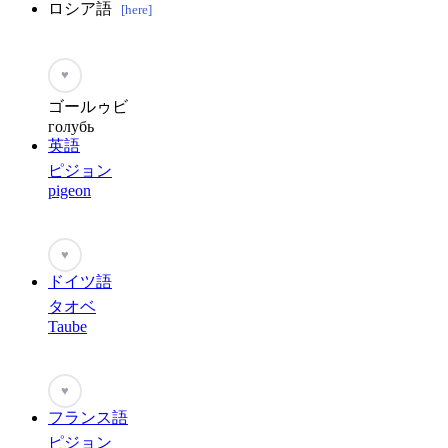
ロシア語
[here]
♥
ゴールゥビ
голубь
英語
ピジョン
pigeon
♥
ドイツ語
タオベ
Taube
♥
フランス語
ピジョン