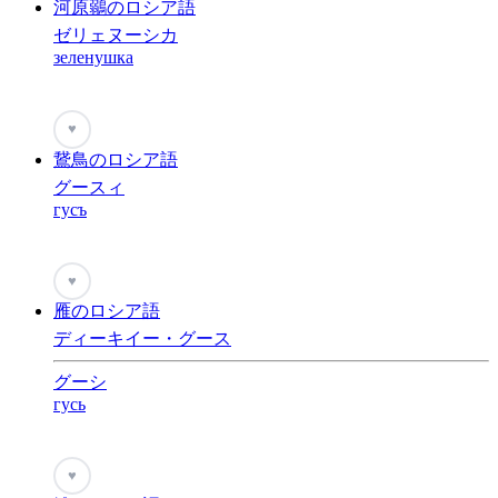
河原鶸のロシア語
ゼリェヌーシカ
зеленушка
♥
鵞鳥のロシア語
グースィ
гусъ
♥
雁のロシア語
ディーキイー・グース
グーシ
гусь
♥