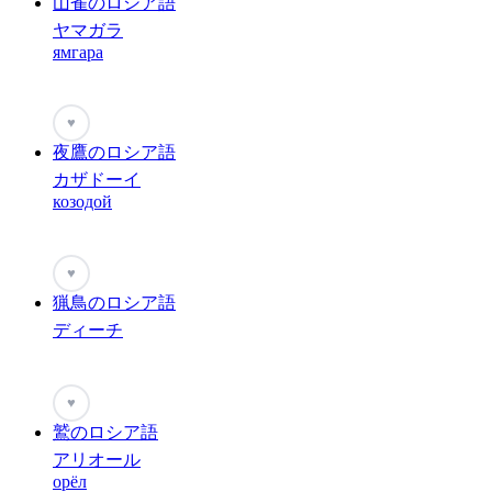
山雀のロシア語
ヤマガラ
ямгара
♥
夜鷹のロシア語
カザドーイ
козодой
♥
猟鳥のロシア語
ディーチ
♥
鷲のロシア語
アリオール
орёл