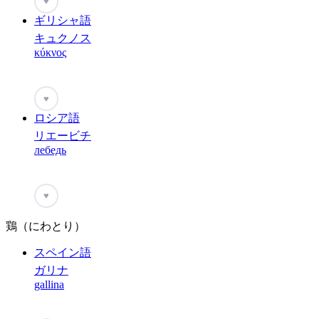
♥
ギリシャ語
キュクノス
κύκνος
♥
ロシア語
リエービチ
лебедь
♥
鶏（にわとり）
スペイン語
ガリナ
gallina