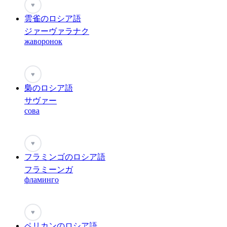
♥
雲雀のロシア語
ジァーヴァラナク
жаворонок
♥
梟のロシア語
サヴァー
сова
♥
フラミンゴのロシア語
フラミーンガ
фламинго
♥
ペリカンのロシア語