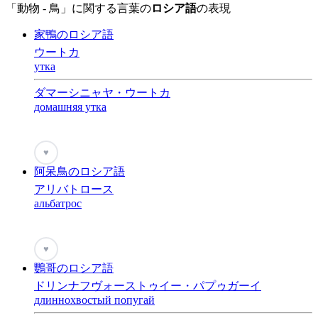
「動物 - 鳥」に関する言葉の
ロシア語
の表現
家鴨のロシア語
ウートカ
утка
ダマーシニャヤ・ウートカ
домашняя утка
♥
阿呆鳥のロシア語
アリバトロース
альбатрос
♥
鸚哥のロシア語
ドリンナフヴォーストゥイー・パプゥガーイ
длиннохвостый попугай