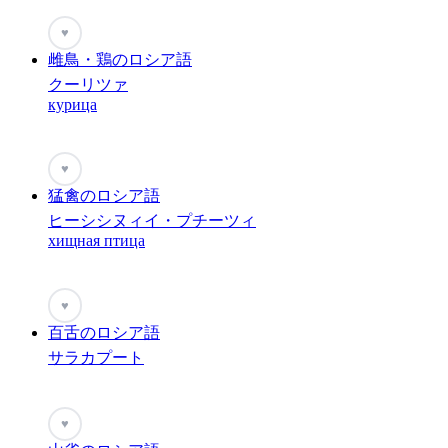
♥
雌鳥・鶏のロシア語
クーリツァ
курица
♥
猛禽のロシア語
ヒーシシヌィイ・プチーツィ
хищная птица
♥
百舌のロシア語
サラカプート
♥