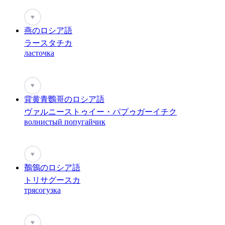
♥
燕のロシア語
ラースタチカ
ласточка
♥
背黄青鸚哥のロシア語
ヴァルニーストゥイー・パプゥガーイチク
волнистый попугайчик
♥
鶺鴒のロシア語
トリサグースカ
трясогузка
♥