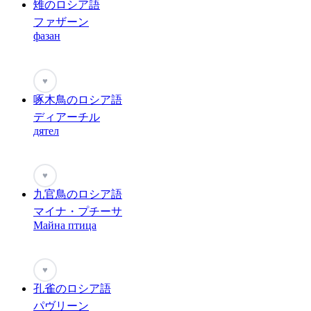
雉のロシア語
ファザーン
фазан
♥
啄木鳥のロシア語
ディアーチル
дятел
♥
九官鳥のロシア語
マイナ・プチーサ
Майна птица
♥
孔雀のロシア語
パヴリーン