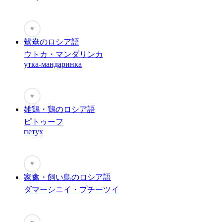
♥
鴛鴦のロシア語
ウトカ・マンダリンカ
утка-мандаринка
♥
雄鶏・鶏のロシア語
ピトゥーフ
петух
♥
家禽・飼い鳥のロシア語
ダマーシニイ・プチーツイ