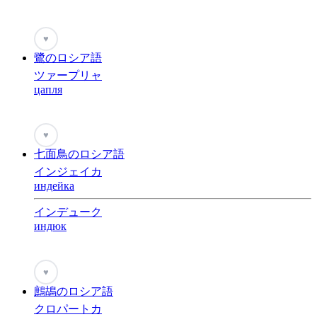
♥
鷺のロシア語
ツァープリャ
цапля
♥
七面鳥のロシア語
インジェイカ
индейка
インデューク
индюк
♥
鷓鴣のロシア語
クロパートカ