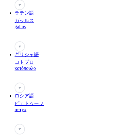
♥
ラテン語
ガッルス
gallus
♥
ギリシャ語
コトプロ
κοτόπουλο
♥
ロシア語
ピェトゥーフ
петух
♥