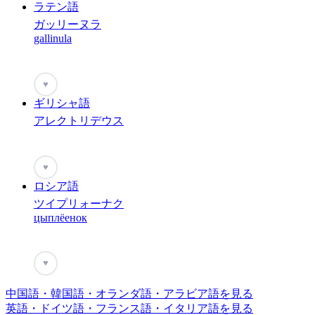
ラテン語
ガッリーヌラ
gallinula
♥
ギリシャ語
アレクトリデウス
♥
ロシア語
ツイプリォーナク
цыплёенок
♥
中国語・韓国語・オランダ語・アラビア語を見る
英語・ドイツ語・フランス語・イタリア語を見る