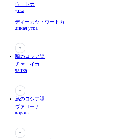
ウートカ
утка
ディーカヤ・ウートカ
дикая утка
♥
鴎のロシア語
チァーイカ
чайка
♥
烏のロシア語
ヴァローナ
ворона
♥