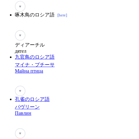
♥
啄木鳥のロシア語
[here]
♥
ディアーチル
дятел
九官鳥のロシア語
マイナ・プチーサ
Майна птица
♥
孔雀のロシア語
パヴリーン
Павлин
♥