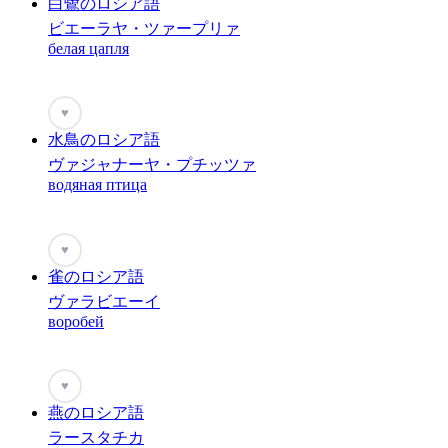
白鷺のロシア語
ビエーラヤ・ツァープリァ
белая цапля
♥
水鳥のロシア語
ヴァジャナーヤ・プチッツァ
водяная птица
♥
雀のロシア語
ヴァラビエーイ
воробей
♥
燕のロシア語
ラースタチカ