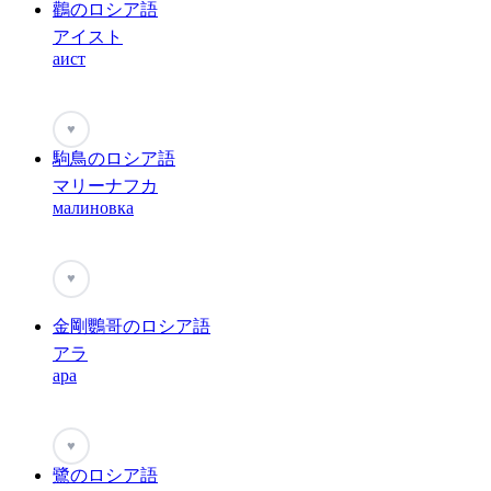
鸛のロシア語
アイスト
аист
♥
駒鳥のロシア語
マリーナフカ
малиновка
♥
金剛鸚哥のロシア語
アラ
ара
♥
鷺のロシア語