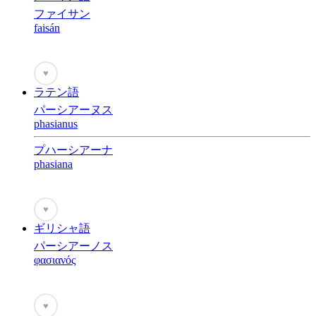
ファイサン
faisán
♥
ラテン語
パーシアーヌス
phasianus
プハーシアーナ
phasiana
♥
ギリシャ語
パーシアーノス
φασιανός
♥