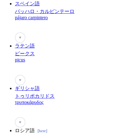
スペイン語
パッハロ・カルピンテーロ
pájaro carpintero
♥
ラテン語
ピークス
picus
♥
ギリシャ語
トゥリポカリドス
τρυποκάρυδος
♥
ロシア語
[here]