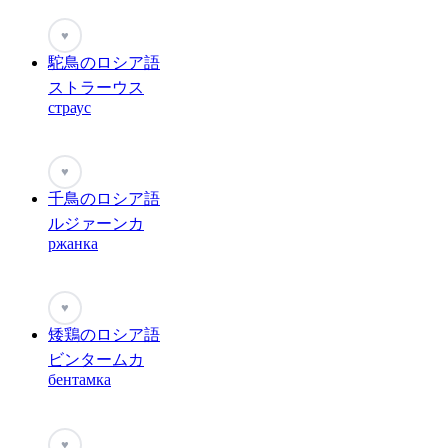
♥
駝鳥のロシア語
ストラーウス
страус
♥
千鳥のロシア語
ルジァーンカ
ржанка
♥
矮鶏のロシア語
ビンタームカ
бентамка
♥