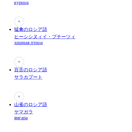
курица
♥
猛禽のロシア語
ヒーシシヌィイ・プチーツィ
хищная птица
♥
百舌のロシア語
サラカプート
♥
山雀のロシア語
ヤマガラ
ямгара