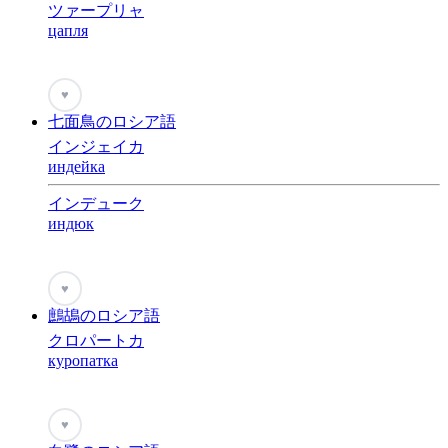
ツァープリャ
цапля
♥
七面鳥のロシア語
インジェイカ
индейка
インデューク
индюк
♥
鷓鴣のロシア語
クロパートカ
куропатка
♥