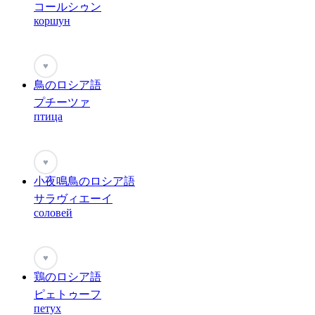
コールシゥン
коршун
♥
鳥のロシア語
プチーツァ
птица
♥
小夜鳴鳥のロシア語
サラヴィエーイ
соловей
♥
鶏のロシア語
ピェトゥーフ
петух