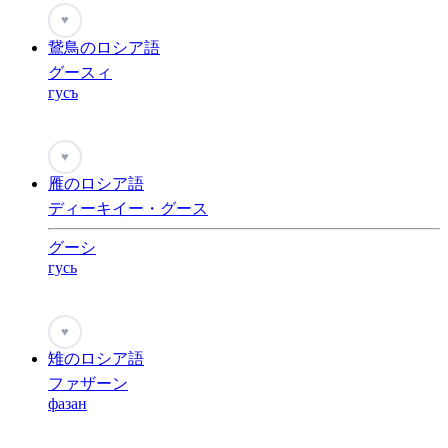
♥
鵞鳥のロシア語
グースィ
гусъ
♥
雁のロシア語
ディーキイー・グース
グーシ
гусь
♥
雉のロシア語
ファザーン
фазан