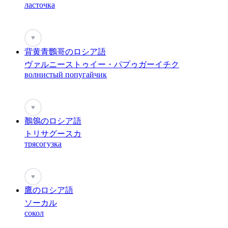
ласточка
♥
背黄青鸚哥のロシア語
ヴァルニーストゥイー・パプゥガーイチク
волнистый попугайчик
♥
鶺鴒のロシア語
トリサグースカ
трясогузка
♥
鷹のロシア語
ソーカル
сокол