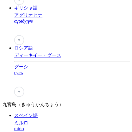
ギリシャ語
アグリオヒナ
αγριόχηνα
♥
ロシア語
ディーキイー・グース
グーシ
гусь
♥
九官鳥（きゅうかんちょう）
スペイン語
ミルロ
mirlo