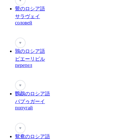
♥
鶯のロシア語
サラヴェイ
соловей
♥
鶉のロシア語
ピエーリピル
перепел
♥
鸚鵡のロシア語
パプゥガーイ
попугай
♥
鴛鴦のロシア語