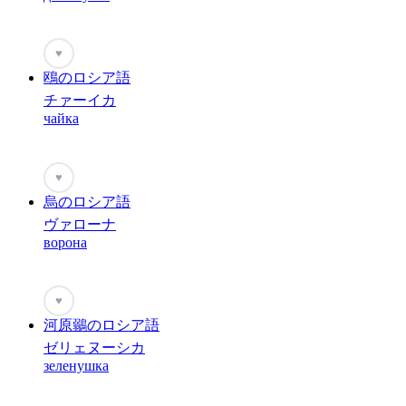
♥
鴎のロシア語
チァーイカ
чайка
♥
烏のロシア語
ヴァローナ
ворона
♥
河原鶸のロシア語
ゼリェヌーシカ
зеленушка