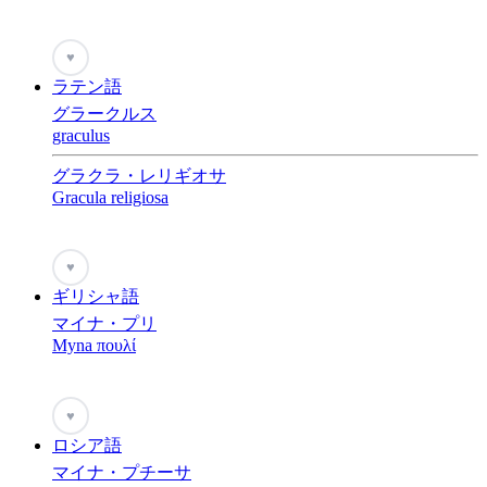
♥
ラテン語
グラークルス
graculus
グラクラ・レリギオサ
Gracula religiosa
♥
ギリシャ語
マイナ・プリ
Myna πουλί
♥
ロシア語
マイナ・プチーサ