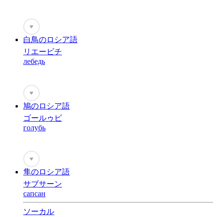
♥
白鳥のロシア語
リエービチ
лебедь
♥
鳩のロシア語
ゴールゥビ
голубь
♥
隼のロシア語
サブサーン
сапсан
ソーカル