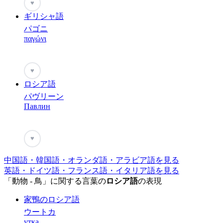
♥
ギリシャ語
パゴニ
παγώνι
♥
ロシア語
パヴリーン
Павлин
♥
中国語・韓国語・オランダ語・アラビア語を見る
英語・ドイツ語・フランス語・イタリア語を見る
「動物 - 鳥」に関する言葉の
ロシア語
の表現
家鴨のロシア語
ウートカ
утка