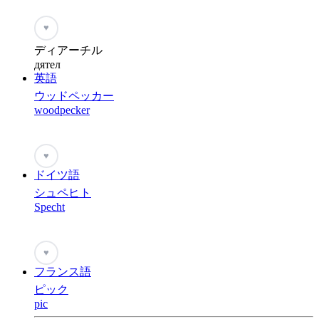
♥
ディアーチル
дятел
英語
ウッドペッカー
woodpecker
♥
ドイツ語
シュペヒト
Specht
♥
フランス語
ピック
pic