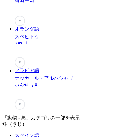
딱따구리
♥
オランダ語
スペヒトゥ
specht
♥
アラビア語
ナッカール・アルハシャブ
نقار الخشب
♥
「動物 - 鳥」カテゴリの一部を表示
雉（きじ）
スペイン語