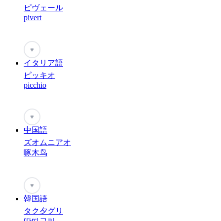
ピヴェール
pivert
♥
イタリア語
ピッキオ
picchio
♥
中国語
ズオムニアオ
啄木鸟
♥
韓国語
タク夕グリ