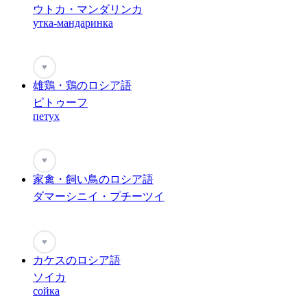
ウトカ・マンダリンカ
утка-мандаринка
♥
雄鶏・鶏のロシア語
ピトゥーフ
петух
♥
家禽・飼い鳥のロシア語
ダマーシニイ・プチーツイ
♥
カケスのロシア語
ソイカ
сойка