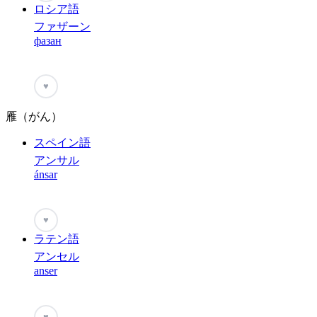
ロシア語
ファザーン
фазан
♥
雁（がん）
スペイン語
アンサル
ánsar
♥
ラテン語
アンセル
anser
♥