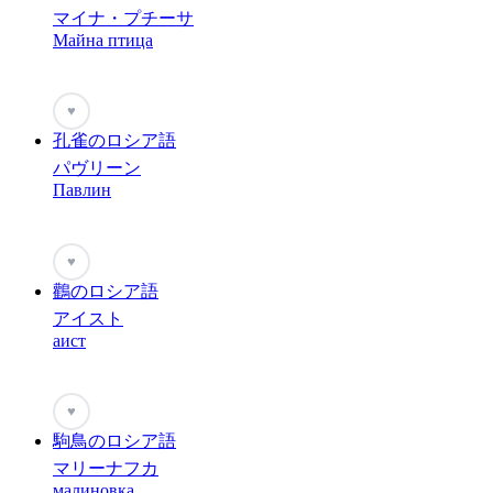
マイナ・プチーサ
Майна птица
♥
孔雀のロシア語
パヴリーン
Павлин
♥
鸛のロシア語
アイスト
аист
♥
駒鳥のロシア語
マリーナフカ
малиновка