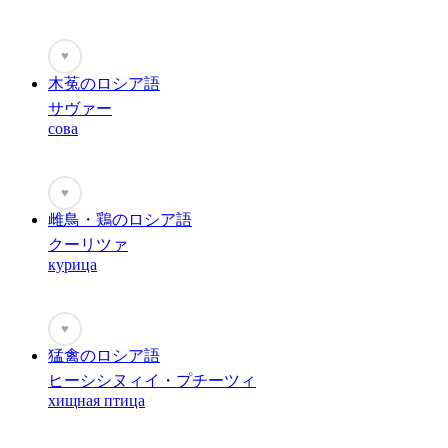
♥
木菟のロシア語
サヴァー
сова
♥
雌鳥・鶏のロシア語
クーリツァ
курица
♥
猛禽のロシア語
ヒーシシヌィイ・プチーツィ
хищная птица