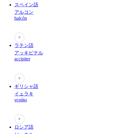
スペイン語
アルコン
halcón
♥
ラテン語
アッキピテル
accipiter
♥
ギリシャ語
イェラキ
γεράκι
♥
ロシア語