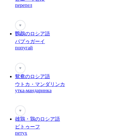
перепел
♥
鸚鵡のロシア語
パプゥガーイ
попугай
♥
鴛鴦のロシア語
ウトカ・マンダリンカ
утка-мандаринка
♥
雄鶏・鶏のロシア語
ピトゥーフ
петух