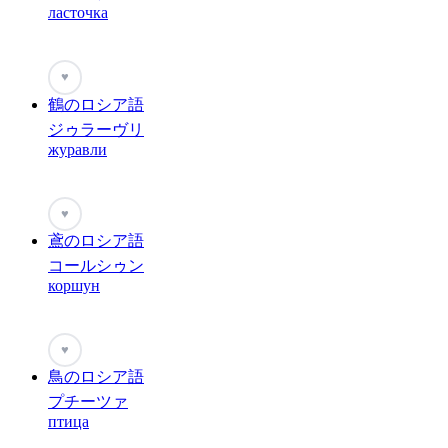
ласточка
♥
鶴のロシア語
ジゥラーヴリ
журавли
♥
鳶のロシア語
コールシゥン
коршун
♥
鳥のロシア語
プチーツァ
птица