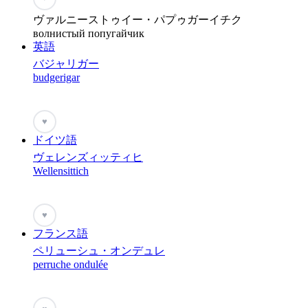
ヴァルニーストゥイー・パプゥガーイチク
волнистый попугайчик
英語
バジャリガー
budgerigar
♥
ドイツ語
ヴェレンズィッティヒ
Wellensittich
♥
フランス語
ペリューシュ・オンデュレ
perruche ondulée