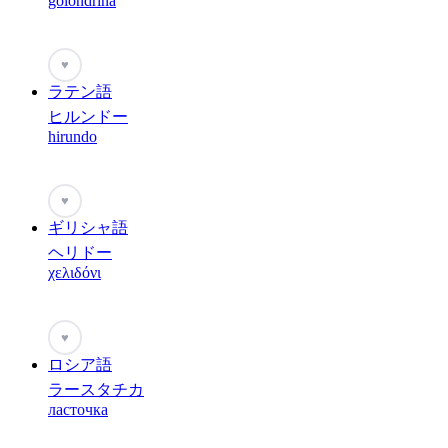
golondrina
♥
ラテン語
ヒルンドー
hirundo
♥
ギリシャ語
ヘリドー
χελιδόνι
♥
ロシア語
ラースタチカ
ласточка