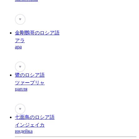
♥
金剛鸚哥のロシア語
アラ
ара
♥
鷺のロシア語
ツァープリャ
цапля
♥
七面鳥のロシア語
インジェイカ
индейка