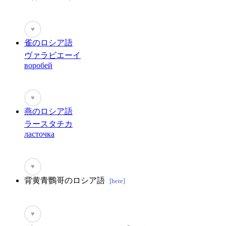
♥
雀のロシア語
ヴァラビエーイ
воробей
♥
燕のロシア語
ラースタチカ
ласточка
♥
背黄青鸚哥のロシア語
[here]
♥