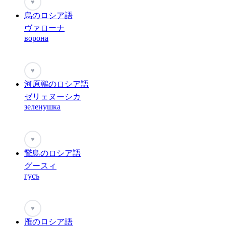
♥
烏のロシア語
ヴァローナ
ворона
♥
河原鶸のロシア語
ゼリェヌーシカ
зеленушка
♥
鵞鳥のロシア語
グースィ
гусъ
♥
雁のロシア語