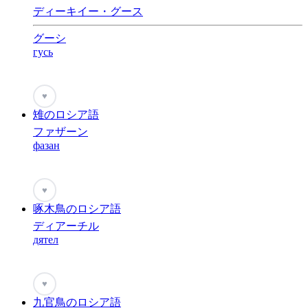
ディーキイー・グース
グーシ
гусь
♥
雉のロシア語
ファザーン
фазан
♥
啄木鳥のロシア語
ディアーチル
дятел
♥
九官鳥のロシア語