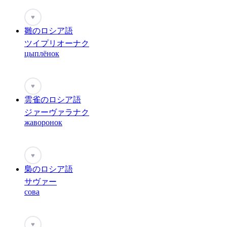
♥
雛のロシア語
ツイプリオーナク
цыплёнок
♥
雲雀のロシア語
ジァーヴァラナク
жаворонок
♥
梟のロシア語
サヴァー
сова
♥