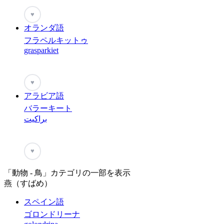
♥
オランダ語
フラペルキットゥ
grasparkiet
♥
アラビア語
バラーキート
براكيت
♥
「動物 - 鳥」カテゴリの一部を表示
燕（すばめ）
スペイン語
ゴロンドリーナ