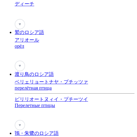
ディーチ
♥
鷲のロシア語
アリオール
орёл
♥
渡り鳥のロシア語
ベリェリョートナヤ・プチッツァ
перелётная птица
ピリリオートヌィイ・プチーツイ
Перелетные птицы
♥
鴇・朱鷺のロシア語