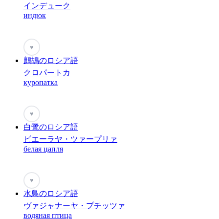
インデューク
индюк
♥
鷓鴣のロシア語
クロパートカ
куропатка
♥
白鷺のロシア語
ビエーラヤ・ツァープリァ
белая цапля
♥
水鳥のロシア語
ヴァジャナーヤ・プチッツァ
водяная птица