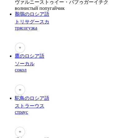
ヴァルニーストゥイー・パプゥガーイチク
волнистый попугайчик
鶺鴒のロシア語
トリサグースカ
трясогузка
♥
鷹のロシア語
ソーカル
сокол
♥
駝鳥のロシア語
ストラーウス
страус
♥