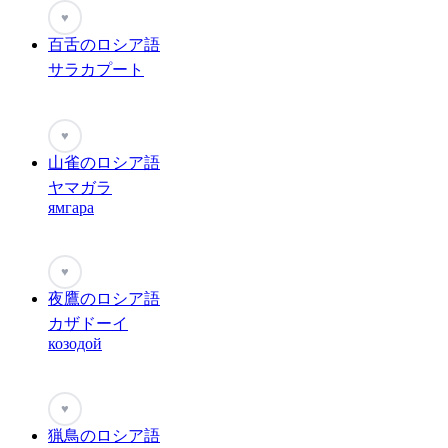
♥
百舌のロシア語
サラカプート
♥
山雀のロシア語
ヤマガラ
ямгара
♥
夜鷹のロシア語
カザドーイ
козодой
♥
猟鳥のロシア語