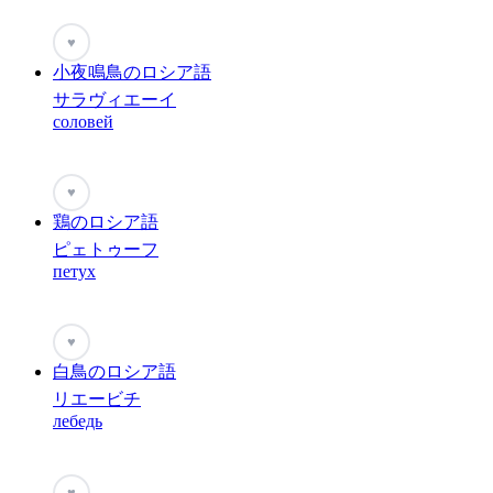
♥
小夜鳴鳥のロシア語
サラヴィエーイ
соловей
♥
鶏のロシア語
ピェトゥーフ
петух
♥
白鳥のロシア語
リエービチ
лебедь
♥