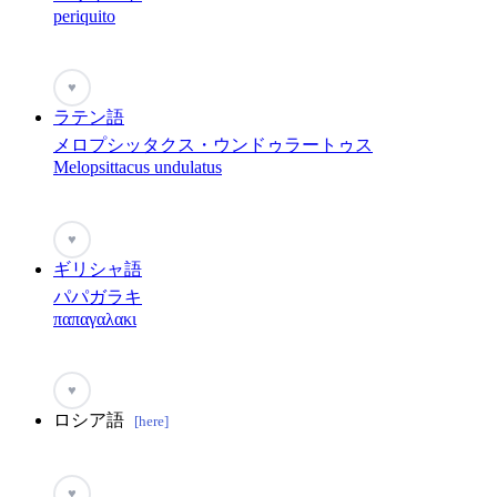
periquito
♥
ラテン語
メロプシッタクス・ウンドゥラートゥス
Melopsittacus undulatus
♥
ギリシャ語
パパガラキ
παπαγαλακι
♥
ロシア語
[here]
♥