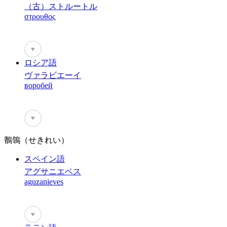
（古）ストルートル
στρουθος
♥
ロシア語
ヴァラビエーイ
воробей
♥
鶺鴒（せきれい）
スペイン語
アグサニエベス
aguzanieves
♥