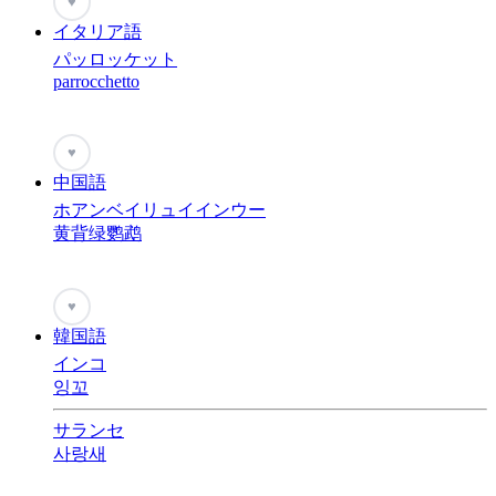
♥
イタリア語
パッロッケット
parrocchetto
♥
中国語
ホアンベイリュイインウー
黄背绿鹦鹉
♥
韓国語
インコ
잉꼬
サランセ
사랑새