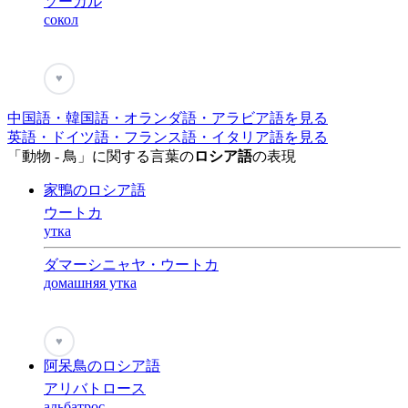
ソーカル
сокол
♥
中国語・韓国語・オランダ語・アラビア語を見る
英語・ドイツ語・フランス語・イタリア語を見る
「動物 - 鳥」に関する言葉の
ロシア語
の表現
家鴨のロシア語
ウートカ
утка
ダマーシニャヤ・ウートカ
домашняя утка
♥
阿呆鳥のロシア語
アリバトロース
альбатрос