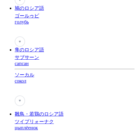
鳩のロシア語
ゴールゥビ
голубь
♥
隼のロシア語
サブサーン
сапсан
ソーカル
сокол
♥
雛鳥・若鶏のロシア語
ツイプリォーナク
цыплёенок