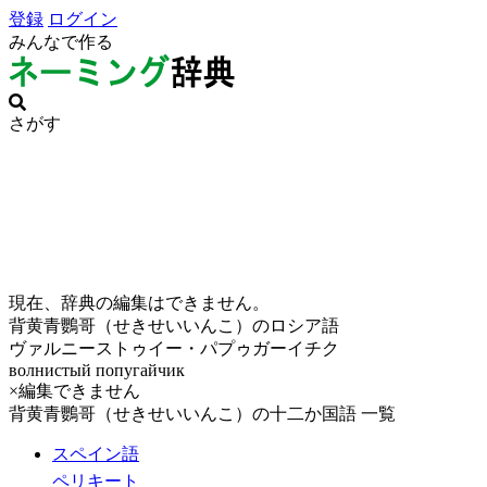
登録
ログイン
みんなで作る
さがす
現在、辞典の編集はできません。
背黄青鸚哥（せきせいいんこ）のロシア語
ヴァルニーストゥイー・パプゥガーイチク
волнистый попугайчик
×編集できません
背黄青鸚哥（せきせいいんこ）の十二か国語 一覧
スペイン語
ペリキート