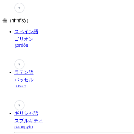
♥
雀（すずめ）
スペイン語
ゴリオン
gorrión
♥
ラテン語
パッセル
passer
♥
ギリシャ語
スプルギティ
σπουργίτι