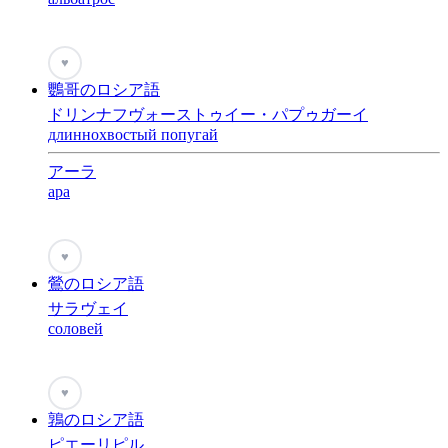
♥
鸚哥のロシア語
ドリンナフヴォーストゥイー・パプゥガーイ
длиннохвостый попугай
アーラ
apa
♥
鶯のロシア語
サラヴェイ
соловей
♥
鶉のロシア語
ピエーリピル