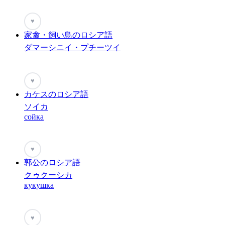
♥
家禽・飼い鳥のロシア語
ダマーシニイ・プチーツイ
♥
カケスのロシア語
ソイカ
сойка
♥
郭公のロシア語
クゥクーシカ
кукушка
♥