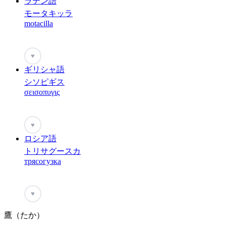
ラテン語
モータキッラ
motacilla
♥
ギリシャ語
シソピギス
σεισοπυγις
♥
ロシア語
トリサグースカ
трясогузка
♥
鷹（たか）