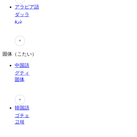
アラビア語
ダッラ
ذرة
♥
固体（こたい）
中国語
グティ
固体
♥
韓国語
ゴチェ
고체