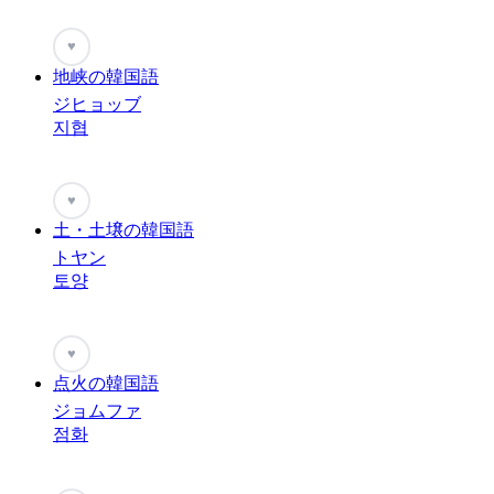
♥
地峡の韓国語
ジヒョッブ
지협
♥
土・土壌の韓国語
トヤン
토양
♥
点火の韓国語
ジョムファ
점화