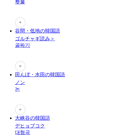
횃불
♥
谷間・低地の韓国語
ゴルチャギ読み＞
골짜기
♥
田んぼ・水田の韓国語
ノン
논
♥
大峡谷の韓国語
デヒョプコク
대협곡