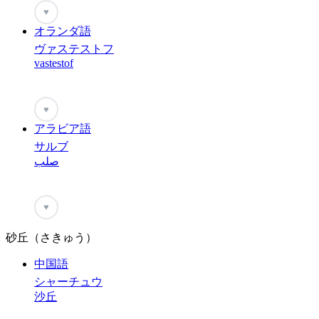
♥
オランダ語
ヴァステストフ
vastestof
♥
アラビア語
サルブ
صلب
♥
砂丘（さきゅう）
中国語
シャーチュウ
沙丘