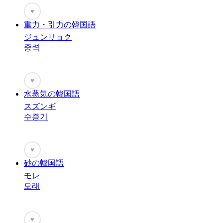
♥
重力・引力の韓国語
ジュンリョク
중력
♥
水蒸気の韓国語
スズンギ
수증기
♥
砂の韓国語
モレ
모래
♥