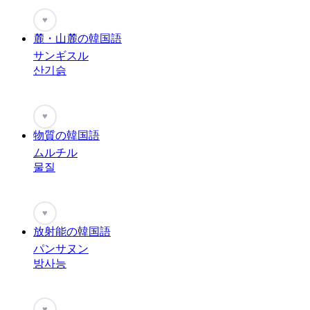
♥
麓・山麓の韓国語
サンギスル
산기슭
♥
物質の韓国語
ムルチル
물질
♥
放射能の韓国語
パンサヌン
방사능
♥