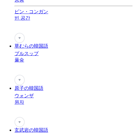
ピン・コンガン
빈 공간
♥
草むらの韓国語
プルスップ
풀숲
♥
原子の韓国語
ウォンザ
원자
♥
玄武岩の韓国語