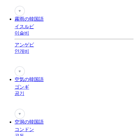
♥
霧雨の韓国語
イスルビ
이슬비
アンゲビ
안개비
♥
空気の韓国語
ゴンギ
공기
♥
空洞の韓国語
コンドン
공동