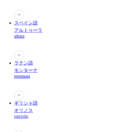
♥
スペイン語
アルトゥーラ
altura
♥
ラテン語
モンターナ
montana
♥
ギリシャ語
オリノス
ορεινός