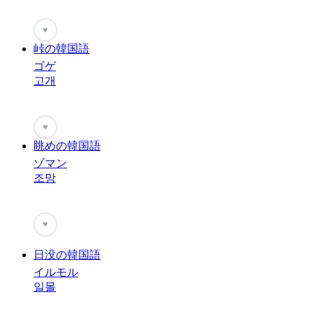
♥
峠の韓国語
ゴゲ
고개
♥
眺めの韓国語
ゾマン
조망
♥
日没の韓国語
イルモル
일몰