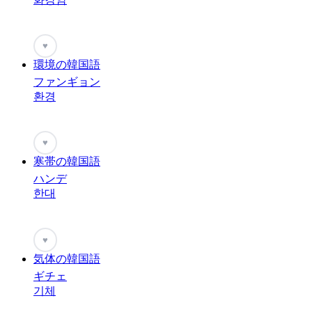
♥
環境の韓国語
ファンギョン
환경
♥
寒帯の韓国語
ハンデ
한대
♥
気体の韓国語
ギチェ
기체