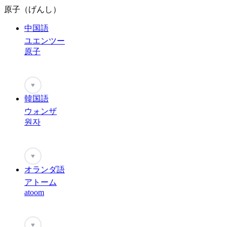
原子（げんし）
中国語
ユエンツー
原子
♥
韓国語
ウォンザ
원자
♥
オランダ語
アトーム
atoom
♥