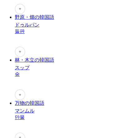
♥
野原・畑の韓国語
ドゥルパン
들판
♥
林・木立の韓国語
スップ
숲
♥
万物の韓国語
マンムル
만물
♥