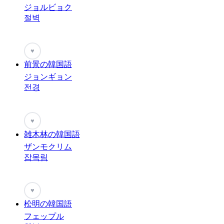
ジョルビョク
절벽
♥
前景の韓国語
ジョンギョン
전경
♥
雑木林の韓国語
ザンモクリム
잡목림
♥
松明の韓国語
フェップル