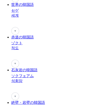
世界の韓国語
セゲ
세계
♥
赤道の韓国語
ゾクト
적도
♥
石灰岩の韓国語
ソクフェアム
석회암
♥
絶壁・岩壁の韓国語