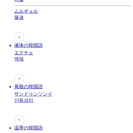
ムルギョル
물결
♥
液体の韓国語
エクチェ
액체
♥
尾根の韓国語
サンドゥンソンイ
산등성이
♥
温帯の韓国語