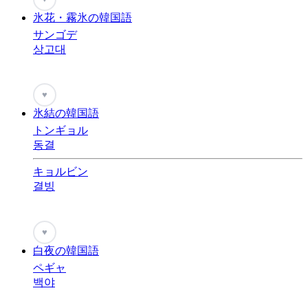
氷花・霧氷の韓国語
サンゴデ
상고대
♥
氷結の韓国語
トンギョル
동결
キョルビン
결빙
♥
白夜の韓国語
ペギャ
백야