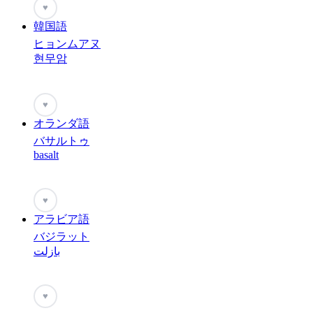
♥
韓国語
ヒョンムアヌ
현무암
♥
オランダ語
バサルトゥ
basalt
♥
アラビア語
バジラット
بازلت
♥