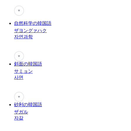
♥
自然科学の韓国語
ザヨングァハク
자연과학
♥
斜面の韓国語
サミョン
사면
♥
砂利の韓国語
ザガル
자갈