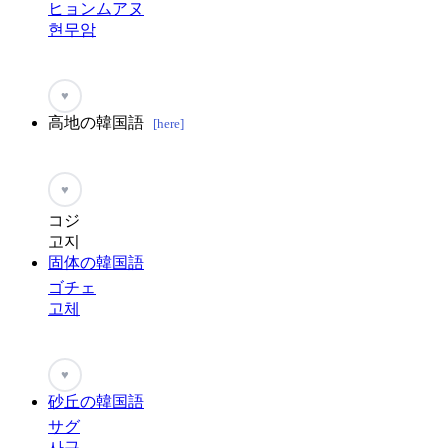
ヒョンムアヌ
현무암
♥
高地の韓国語
[here]
♥
コジ
고지
固体の韓国語
ゴチェ
고체
♥
砂丘の韓国語
サグ
사구