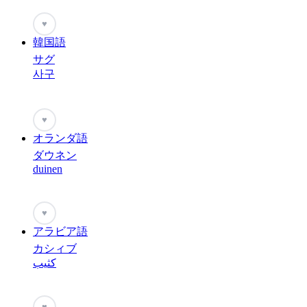
♥
韓国語
サグ
사구
♥
オランダ語
ダウネン
duinen
♥
アラビア語
カシィブ
كثيب
♥