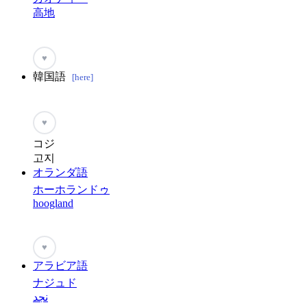
高地
♥
韓国語
[here]
♥
コジ
고지
オランダ語
ホーホランドゥ
hoogland
♥
アラビア語
ナジュド
نجد