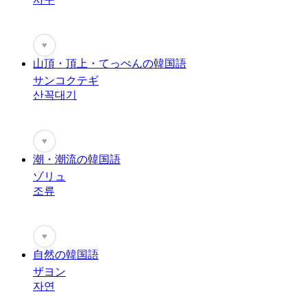
♥
山頂・頂上・てっぺんの韓国語
サンコクテギ
산꼭대기
♥
潮・潮流の韓国語
ゾリュ
조류
♥
自然の韓国語
ザヨン
자연