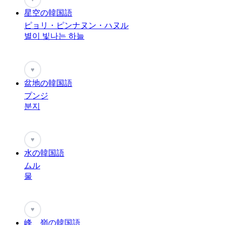
星空の韓国語
ピョリ・ピンナヌン・ハヌル
별이 빛나는 하늘
♥
盆地の韓国語
プンジ
분지
♥
水の韓国語
ムル
물
♥
峰、嶺の韓国語