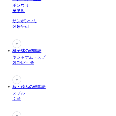
ポンウリ
봉우리
サンボンウリ
산봉우리
♥
椰子林の韓国語
ヤジャナム・スプ
야자나무 숲
♥
藪・茂みの韓国語
スプル
수풀
♥