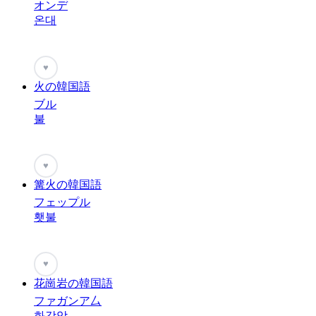
オンデ
온대
♥
火の韓国語
ブル
불
♥
篝火の韓国語
フェップル
횃불
♥
花崗岩の韓国語
ファガンア厶
화강암