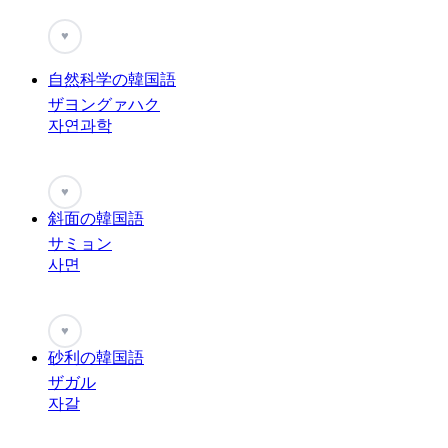
♥
自然科学の韓国語
ザヨングァハク
자연과학
♥
斜面の韓国語
サミョン
사면
♥
砂利の韓国語
ザガル
자갈