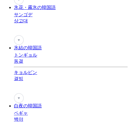
氷花・霧氷の韓国語
サンゴデ
상고대
♥
氷結の韓国語
トンギョル
동결
キョルビン
결빙
♥
白夜の韓国語
ペギャ
백야