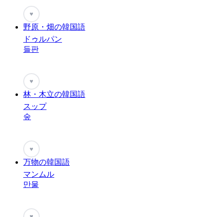
♥
野原・畑の韓国語
ドゥルパン
들판
♥
林・木立の韓国語
スップ
숲
♥
万物の韓国語
マンムル
만물
♥