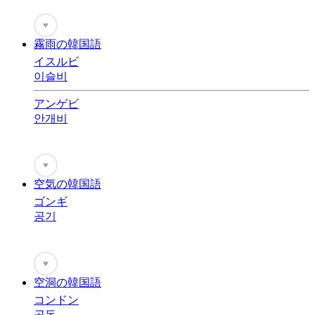
♥
霧雨の韓国語
イスルビ
이슬비
アンゲビ
안개비
♥
空気の韓国語
ゴンギ
공기
♥
空洞の韓国語
コンドン
공동