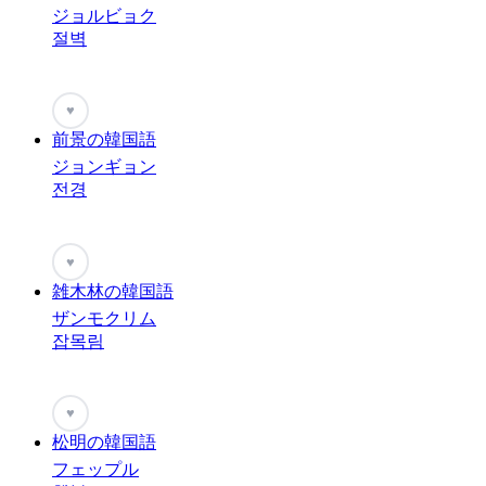
ジョルビョク
절벽
♥
前景の韓国語
ジョンギョン
전경
♥
雑木林の韓国語
ザンモクリム
잡목림
♥
松明の韓国語
フェップル