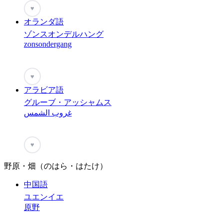
♥
オランダ語
ゾンスオンデルハング
zonsondergang
♥
アラビア語
グルーブ・アッシャムス
غروب الشمس
♥
野原・畑（のはら・はたけ）
中国語
ユエンイエ
原野