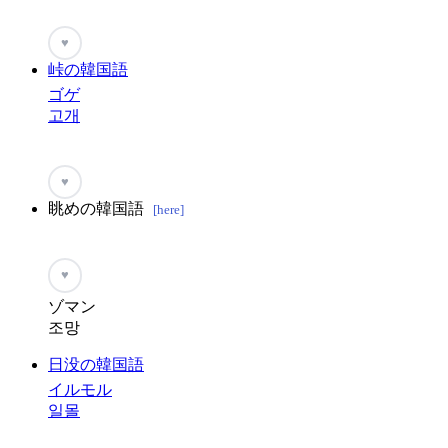
♥
峠の韓国語
ゴゲ
고개
♥
眺めの韓国語
[here]
♥
ゾマン
조망
日没の韓国語
イルモル
일몰