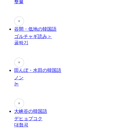
횃불
♥
谷間・低地の韓国語
ゴルチャギ読み＞
골짜기
♥
田んぼ・水田の韓国語
ノン
논
♥
大峡谷の韓国語
デヒョプコク
대협곡