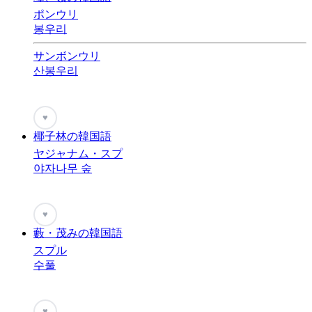
ポンウリ
봉우리
サンボンウリ
산봉우리
♥
椰子林の韓国語
ヤジャナム・スプ
야자나무 숲
♥
藪・茂みの韓国語
スプル
수풀
♥