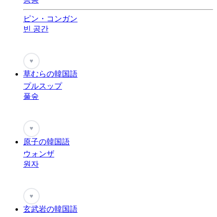
ピン・コンガン
빈 공간
♥
草むらの韓国語
プルスップ
풀숲
♥
原子の韓国語
ウォンザ
원자
♥
玄武岩の韓国語