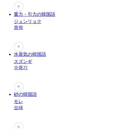
♥
重力・引力の韓国語
ジュンリョク
중력
♥
水蒸気の韓国語
スズンギ
수증기
♥
砂の韓国語
モレ
모래
♥