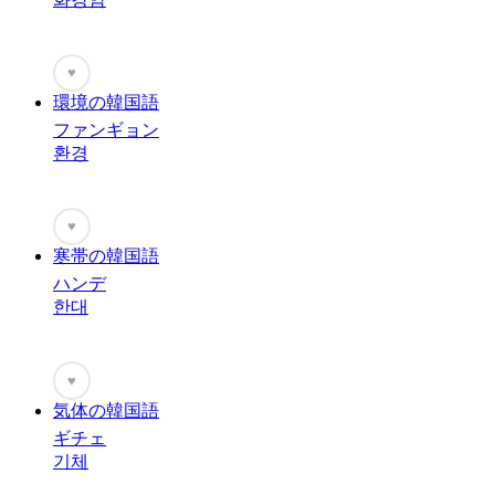
♥
環境の韓国語
ファンギョン
환경
♥
寒帯の韓国語
ハンデ
한대
♥
気体の韓国語
ギチェ
기체