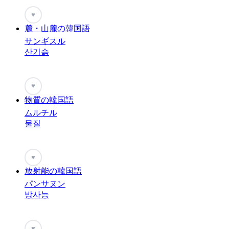
♥
麓・山麓の韓国語
サンギスル
산기슭
♥
物質の韓国語
ムルチル
물질
♥
放射能の韓国語
パンサヌン
방사능
♥