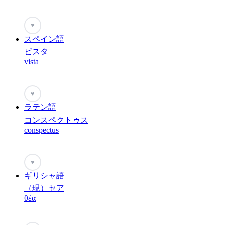
♥
スペイン語
ビスタ
vista
♥
ラテン語
コンスペクトゥス
conspectus
♥
ギリシャ語
（現）セア
θέα