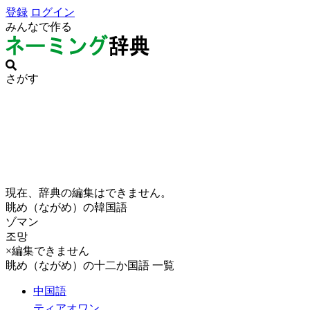
登録
ログイン
みんなで作る
さがす
現在、辞典の編集はできません。
眺め（ながめ）の韓国語
ゾマン
조망
×編集できません
眺め（ながめ）の十二か国語 一覧
中国語
ティアオワン