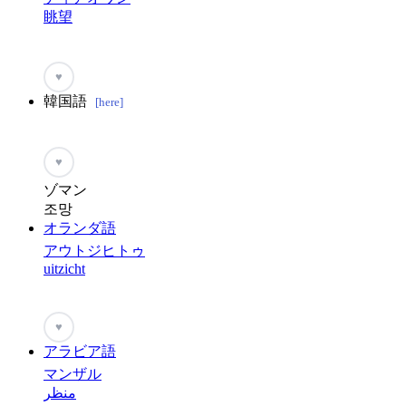
眺望
♥
韓国語
[here]
♥
ゾマン
조망
オランダ語
アウトジヒトゥ
uitzicht
♥
アラビア語
マンザル
منظر