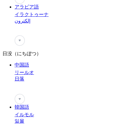
アラビア語
イラクトゥーナ
إلكترون
♥
日没（にちぼつ）
中国語
リールオ
日落
♥
韓国語
イルモル
일몰