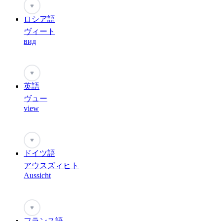
♥
ロシア語
ヴィート
вид
♥
英語
ヴュー
view
♥
ドイツ語
アウスズィヒト
Aussicht
♥
フランス語