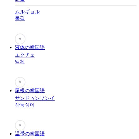
ムルギョル
물결
♥
液体の韓国語
エクチェ
액체
♥
尾根の韓国語
サンドゥンソンイ
산등성이
♥
温帯の韓国語