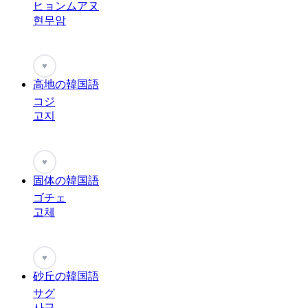
ヒョンムアヌ
현무암
♥
高地の韓国語
コジ
고지
♥
固体の韓国語
ゴチェ
고체
♥
砂丘の韓国語
サグ
사구