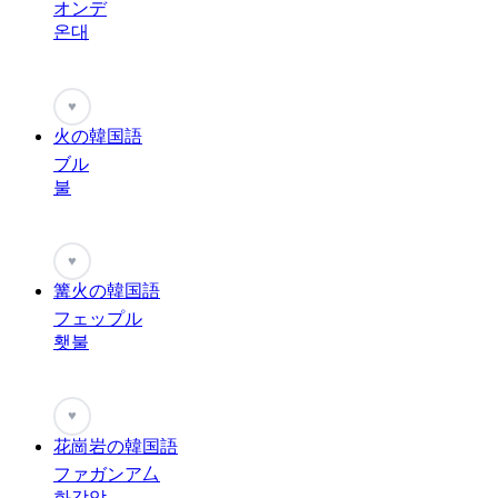
オンデ
온대
♥
火の韓国語
ブル
불
♥
篝火の韓国語
フェップル
횃불
♥
花崗岩の韓国語
ファガンア厶
화강암