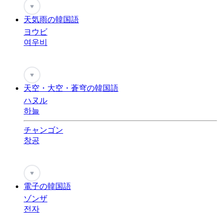
♥
天気雨の韓国語
ヨウビ
여우비
♥
天空・大空・蒼穹の韓国語
ハヌル
하늘
チャンゴン
창공
♥
電子の韓国語
ゾンザ
전자