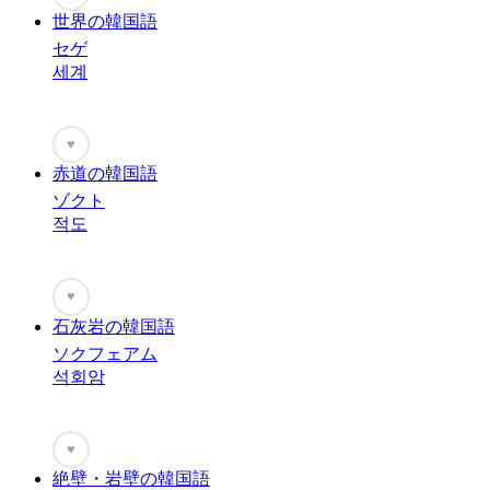
世界の韓国語
セゲ
세계
♥
赤道の韓国語
ゾクト
적도
♥
石灰岩の韓国語
ソクフェアム
석회암
♥
絶壁・岩壁の韓国語