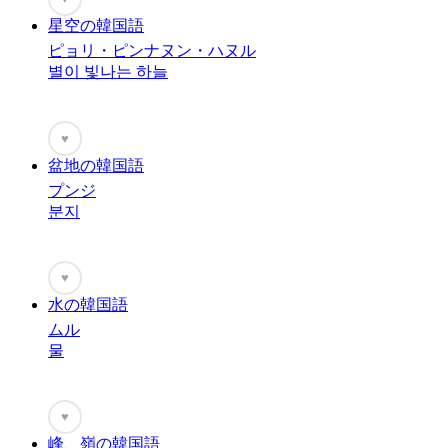
星空の韓国語
ピョリ・ピンナヌン・ハヌル
별이 빛나는 하늘
♥
盆地の韓国語
プンジ
분지
♥
水の韓国語
ムル
물
♥
峰、嶺の韓国語