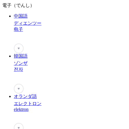
電子（でんし）
中国語
ディエンツー
电子
♥
韓国語
ゾンザ
전자
♥
オランダ語
エレクトロン
elektron
♥