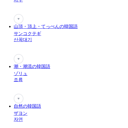
♥
山頂・頂上・てっぺんの韓国語
サンコクテギ
산꼭대기
♥
潮・潮流の韓国語
ゾリュ
조류
♥
自然の韓国語
ザヨン
자연