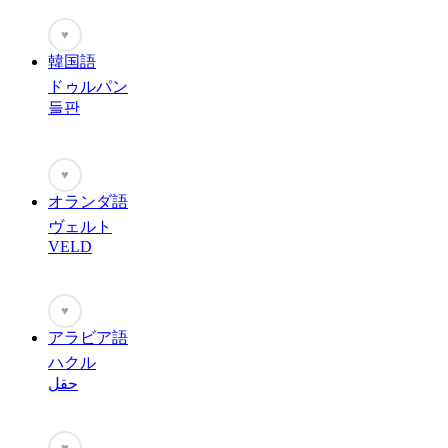
♥
韓国語
ドゥルパン
들판
♥
オランダ語
ヴェルト
VELD
♥
アラビア語
ハクル
حقل
♥