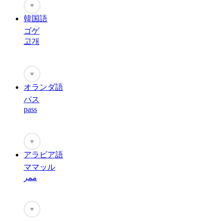
♥
韓国語
ゴゲ
고개
♥
オランダ語
パス
pass
♥
アラビア語
ママッル
ممر
♥