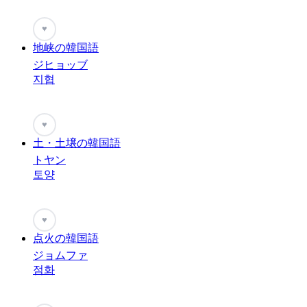
♥
地峡の韓国語
ジヒョッブ
지협
♥
土・土壌の韓国語
トヤン
토양
♥
点火の韓国語
ジョムファ
점화