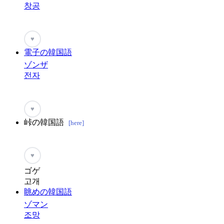
창공
♥
電子の韓国語
ゾンザ
전자
♥
峠の韓国語
[here]
♥
ゴゲ
고개
眺めの韓国語
ゾマン
조망