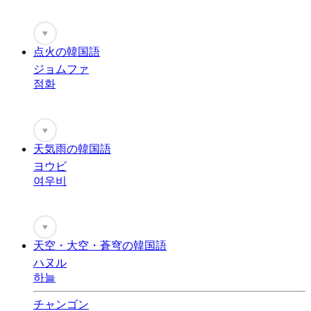
♥
点火の韓国語
ジョムファ
점화
♥
天気雨の韓国語
ヨウビ
여우비
♥
天空・大空・蒼穹の韓国語
ハヌル
하늘
チャンゴン