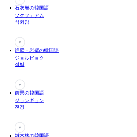
石灰岩の韓国語
ソクフェアム
석회암
♥
絶壁・岩壁の韓国語
ジョルビョク
절벽
♥
前景の韓国語
ジョンギョン
전경
♥
雑木林の韓国語