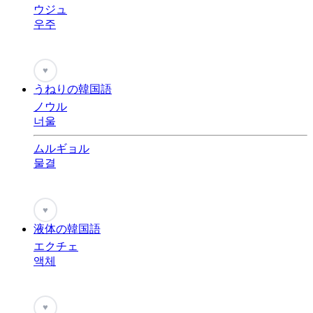
ウジュ
우주
♥
うねりの韓国語
ノウル
너울
ムルギョル
물결
♥
液体の韓国語
エクチェ
액체
♥