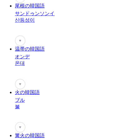
尾根の韓国語
サンドゥンソンイ
산등성이
♥
温帯の韓国語
オンデ
온대
♥
火の韓国語
ブル
불
♥
篝火の韓国語