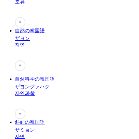
조류
♥
自然の韓国語
ザヨン
자연
♥
自然科学の韓国語
ザヨングァハク
자연과학
♥
斜面の韓国語
サミョン
사면