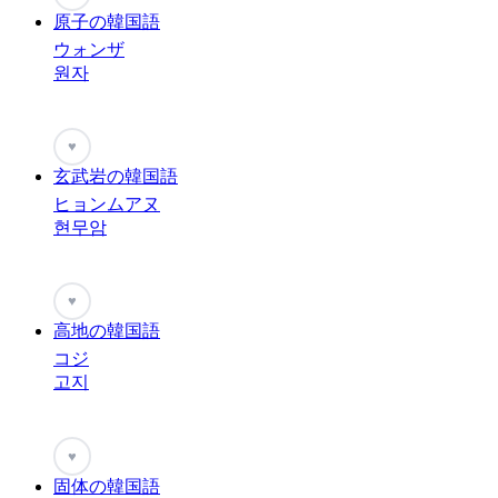
原子の韓国語
ウォンザ
원자
♥
玄武岩の韓国語
ヒョンムアヌ
현무암
♥
高地の韓国語
コジ
고지
♥
固体の韓国語