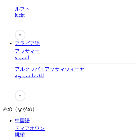
ルフト
lucht
♥
アラビア語
アッサマー
السماء
アルクッバ・アッサマウィーヤ
القبة السماوية
♥
眺め（ながめ）
中国語
ティアオワン
眺望