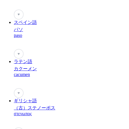
♥
スペイン語
パソ
paso
♥
ラテン語
カクーメン
cacumen
♥
ギリシャ語
（古）ステノーポス
στενωπος