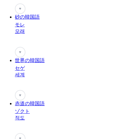
♥
砂の韓国語
モレ
모래
♥
世界の韓国語
セゲ
세계
♥
赤道の韓国語
ゾクト
적도
♥