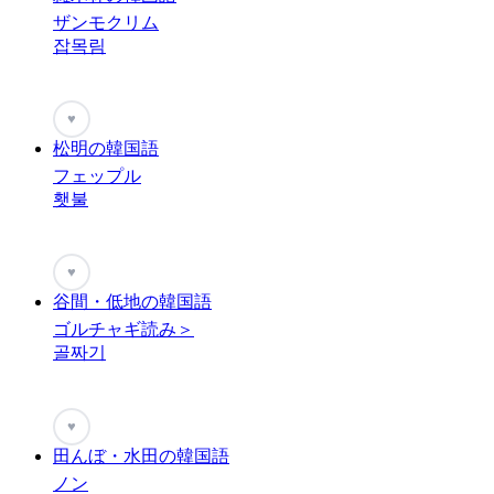
ザンモクリム
잡목림
♥
松明の韓国語
フェップル
횃불
♥
谷間・低地の韓国語
ゴルチャギ読み＞
골짜기
♥
田んぼ・水田の韓国語
ノン