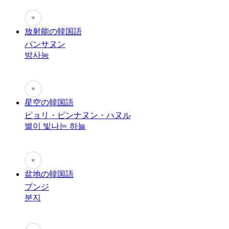
♥
放射能の韓国語
パンサヌン
방사능
♥
星空の韓国語
ピョリ・ピンナヌン・ハヌル
별이 빛나는 하늘
♥
盆地の韓国語
プンジ
분지