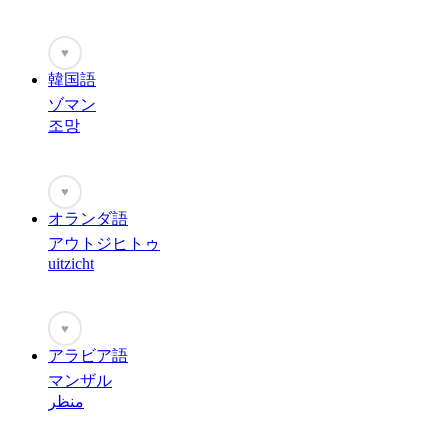
♥
韓国語
ゾマン
조망
♥
オランダ語
アウトジヒトゥ
uitzicht
♥
アラビア語
マンザル
منظر