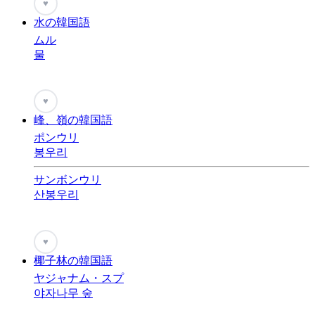
♥
水の韓国語
ムル
물
♥
峰、嶺の韓国語
ポンウリ
봉우리
サンボンウリ
산봉우리
♥
椰子林の韓国語
ヤジャナム・スプ
야자나무 숲