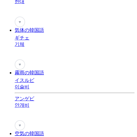
한대
♥
気体の韓国語
ギチェ
기체
♥
霧雨の韓国語
イスルビ
이슬비
アンゲビ
안개비
♥
空気の韓国語