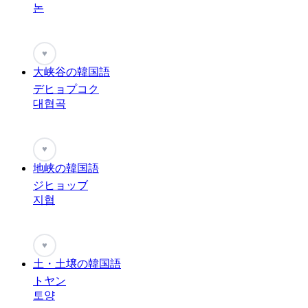
논
♥
大峡谷の韓国語
デヒョプコク
대협곡
♥
地峡の韓国語
ジヒョッブ
지협
♥
土・土壌の韓国語
トヤン
토양