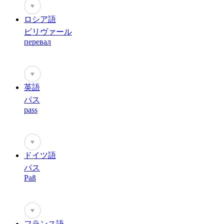
♥
ロシア語
ピリヴァール
перевал
♥
英語
パス
pass
♥
ドイツ語
パス
Paß
♥
フランス語