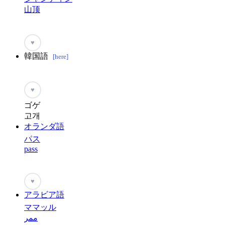
山顶
♥
韓国語
[here]
♥
ゴゲ
고개
オランダ語
パス
pass
♥
アラビア語
ママッル
ممر