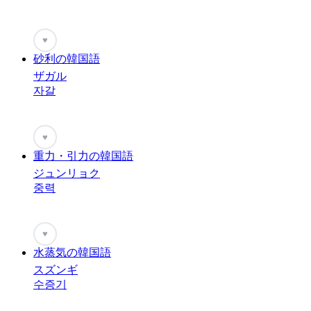
♥
砂利の韓国語
ザガル
자갈
♥
重力・引力の韓国語
ジュンリョク
중력
♥
水蒸気の韓国語
スズンギ
수증기