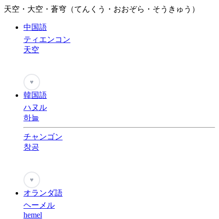
天空・大空・蒼穹（てんくう・おおぞら・そうきゅう）
中国語
ティエンコン
天空
♥
韓国語
ハヌル
하늘
チャンゴン
창공
♥
オランダ語
ヘーメル
hemel