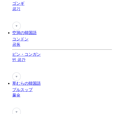
ゴンギ
공기
♥
空洞の韓国語
コンドン
공동
ピン・コンガン
빈 공간
♥
草むらの韓国語
プルスップ
풀숲
♥