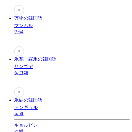
♥
万物の韓国語
マンムル
만물
♥
氷花・霧氷の韓国語
サンゴデ
상고대
♥
氷結の韓国語
トンギョル
동결
キョルビン
결빙