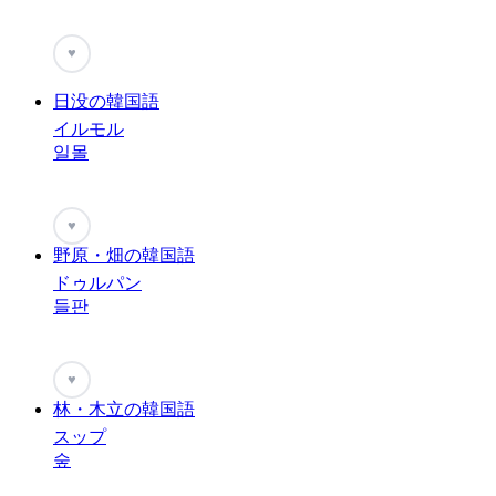
♥
日没の韓国語
イルモル
일몰
♥
野原・畑の韓国語
ドゥルパン
들판
♥
林・木立の韓国語
スップ
숲