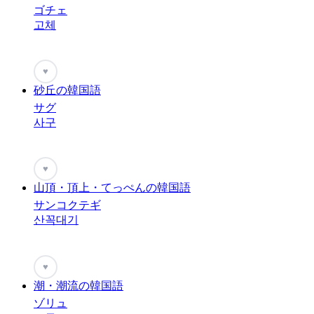
ゴチェ
고체
♥
砂丘の韓国語
サグ
사구
♥
山頂・頂上・てっぺんの韓国語
サンコクテギ
산꼭대기
♥
潮・潮流の韓国語
ゾリュ