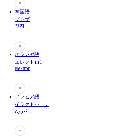
♥
韓国語
ゾンザ
전자
♥
オランダ語
エレクトロン
elektron
♥
アラビア語
イラクトゥーナ
إلكترون
♥