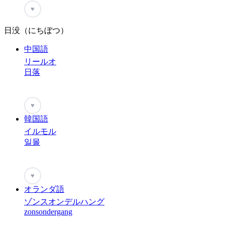
♥
日没（にちぼつ）
中国語
リールオ
日落
♥
韓国語
イルモル
일몰
♥
オランダ語
ゾンスオンデルハング
zonsondergang