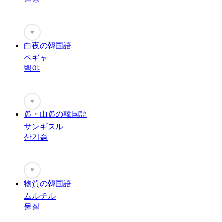
♥
白夜の韓国語
ペギャ
백야
♥
麓・山麓の韓国語
サンギスル
산기슭
♥
物質の韓国語
ムルチル
물질