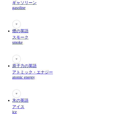
ギャソリーン
gasoline
♥
煙の英語
スモーク
smoke
♥
原子力の英語
アトミック・エナジー
atomic energy
♥
氷の英語
アイス
ice