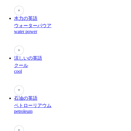
♥
水力の英語
ウォーターパウア
water power
♥
涼しいの英語
クール
cool
♥
石油の英語
ペトローリアウム
petroleum
♥