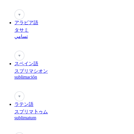
♥
アラビア語
タサミ
تسامي
♥
スペイン語
スブリマシオン
sublimación
♥
ラテン語
スブリマ卜ゥム
sublimatum