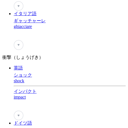
♥
イタリア語
ギャッチャーレ
ghiacciare
♥
衝撃（しょうげき）
英語
ショック
shock
インパクト
impact
♥
ドイツ語