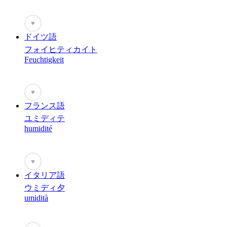
♥
ドイツ語
フォイヒティカイト
Feuchtigkeit
♥
フランス語
ユミディテ
humidité
♥
イタリア語
ウミディ夕
umidità