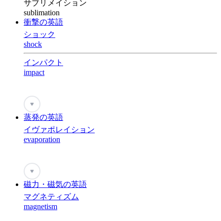
サブリメイション
sublimation
衝撃の英語
ショック
shock
インパクト
impact
♥
蒸発の英語
イヴァポレイション
evaporation
♥
磁力・磁気の英語
マグネティズム
magnetism