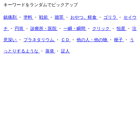
キーワードをランダムでピックアップ
鎮痛剤
・
塗料
・
戦前
・
贖罪
・
おやつ、軽食
・
ゴリラ
・
セイウ
チ
・
円筒
・
診療所・医院
・
一瞬・瞬間
・
クリック
・
恒星
・
注
意深い
・
プラネタリウム
・
ＣＤ
・
他の人・他の物
・
梔子
・
う
っとりするような
・
蒸発
・
証人