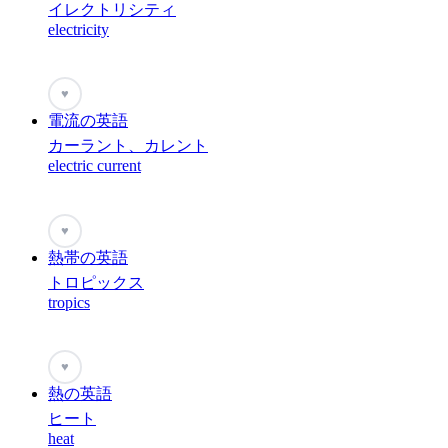
イレクトリシティ
electricity
♥
電流の英語
カーラント、カレント
electric current
♥
熱帯の英語
トロピックス
tropics
♥
熱の英語
ヒート
heat