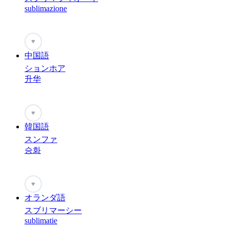
sublimazione
♥
中国語
ションホア
升华
♥
韓国語
スンファ
승화
♥
オランダ語
スブリマーシー
sublimatie