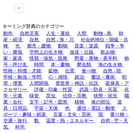
♥
ネーミング辞典のカテゴリー
動作
自然災害
人生・運命
人間
動物 - 鳥
財
産・経済
自然
自然 - 海・川
社会的地位・階級・兵
種
光
都市・建物
動物
音楽・楽器
戦争・争
い・勝負
空想上の生き物
放送・出版
飲み物
家・家具
怪我・病気・医療
野菜・果物・香辛料
称
号・呼び名
時間
本・書物
爬虫類
海の生き物
性格・特徴・才能
鉱物
位置
食べ物
自然 - 陸
学校・勉強・学問
心・感情
政治
魔法・魔術
犯
罪・捜査
人間関係
異世界・神話・伝説
装身具・ア
クセサリー
評価・印象・性質
武器・防具・兵器
化
学・元素
味覚
昆虫
信仰・宗教
状態・状況
職
業・会社
文字・記号・図形
植物
体の部位
道
具・日用品
宇宙・天体
色
通信・電話・郵便
ス
ポーツ・趣味・娯楽
言葉・文化・芸術
国
乗り物・
交通・旅行
数
温度・熱・エネルギー
自然 - 空・天
気
科学