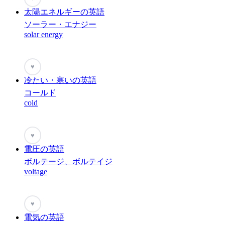
太陽エネルギーの英語
ソーラー・エナジー
solar energy
♥
冷たい・寒いの英語
コールド
cold
♥
電圧の英語
ボルテージ、ボルテイジ
voltage
♥
電気の英語