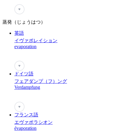
♥
蒸発（じょうはつ）
英語
イヴァポレイション
evaporation
♥
ドイツ語
フェアダンプ（フ）ング
Verdampfung
♥
フランス語
エヴァポラシオン
évaporation