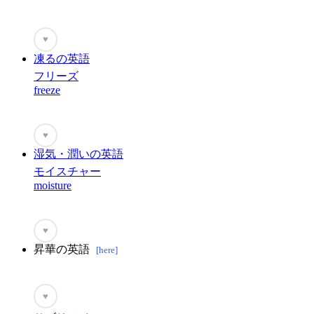
♥
凍るの英語
フリーズ
freeze
♥
湿気・潤いの英語
モイスチャー
moisture
♥
昇華の英語
[here]
♥