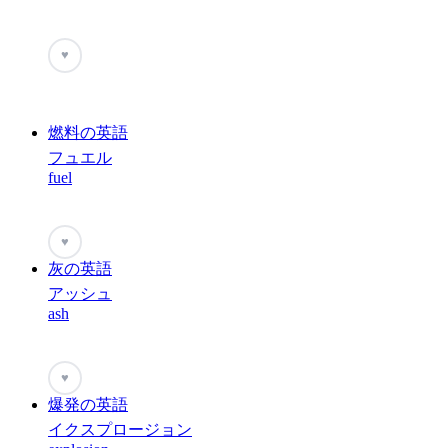
♥
燃料の英語
フュエル
fuel
♥
灰の英語
アッシュ
ash
♥
爆発の英語
イクスプロージョン