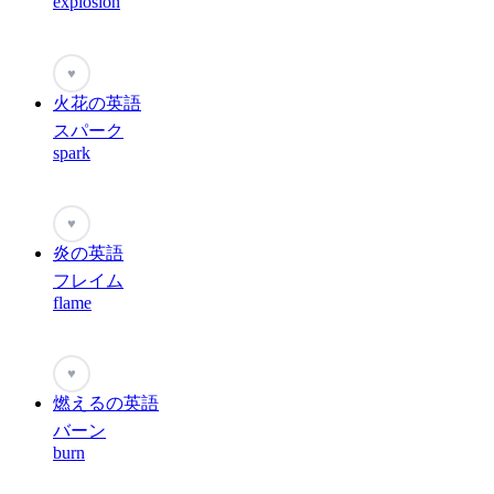
explosion
♥
火花の英語
スパーク
spark
♥
炎の英語
フレイム
flame
♥
燃えるの英語
バーン
burn