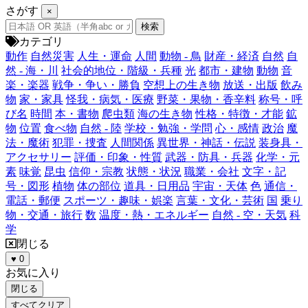
さがす
×
カテゴリ
動作
自然災害
人生・運命
人間
動物 - 鳥
財産・経済
自然
自
然 - 海・川
社会的地位・階級・兵種
光
都市・建物
動物
音
楽・楽器
戦争・争い・勝負
空想上の生き物
放送・出版
飲み
物
家・家具
怪我・病気・医療
野菜・果物・香辛料
称号・呼
び名
時間
本・書物
爬虫類
海の生き物
性格・特徴・才能
鉱
物
位置
食べ物
自然 - 陸
学校・勉強・学問
心・感情
政治
魔
法・魔術
犯罪・捜査
人間関係
異世界・神話・伝説
装身具・
アクセサリー
評価・印象・性質
武器・防具・兵器
化学・元
素
味覚
昆虫
信仰・宗教
状態・状況
職業・会社
文字・記
号・図形
植物
体の部位
道具・日用品
宇宙・天体
色
通信・
電話・郵便
スポーツ・趣味・娯楽
言葉・文化・芸術
国
乗り
物・交通・旅行
数
温度・熱・エネルギー
自然 - 空・天気
科
学
閉じる
♥
0
お気に入り
閉じる
すべてクリア