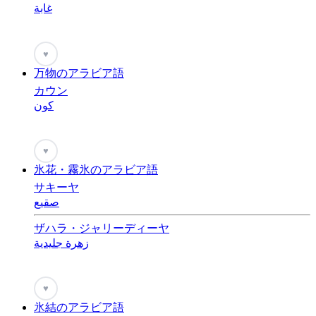
غابة
♥
万物のアラビア語
カウン
كون
♥
氷花・霧氷のアラビア語
サキーヤ
صقيع
ザハラ・ジャリーディーヤ
زهرة جليدية
♥
氷結のアラビア語