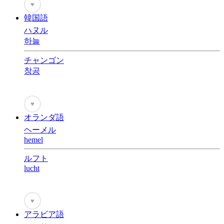
♥
韓国語
ハヌル
하늘
チャンゴン
창공
♥
オランダ語
ヘーメル
hemel
ルフト
lucht
♥
アラビア語