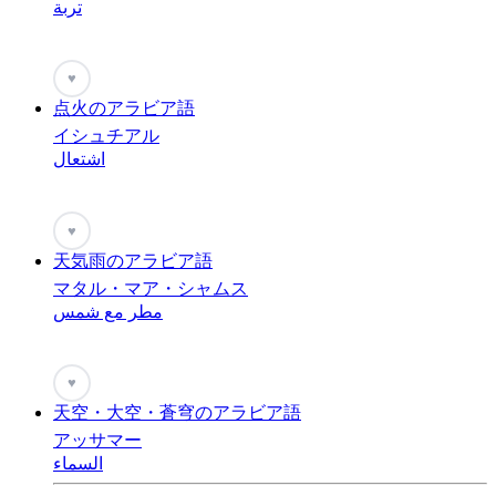
تربة
♥
点火のアラビア語
イシュチアル
اشتعال
♥
天気雨のアラビア語
マタル・マア・シャムス
مطر مع شمس
♥
天空・大空・蒼穹のアラビア語
アッサマー
السماء