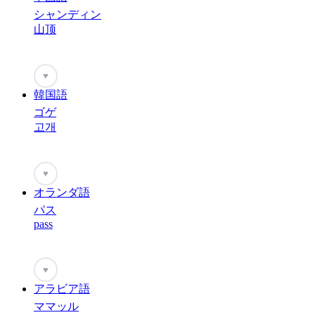
シャンディン
山顶
♥
韓国語
ゴゲ
고개
♥
オランダ語
パス
pass
♥
アラビア語
ママッル