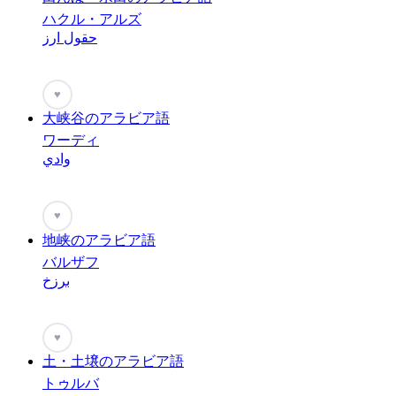
ハクル・アルズ
حقول ارز
♥
大峡谷のアラビア語
ワーディ
وادي
♥
地峡のアラビア語
バルザフ
برزخ
♥
土・土壌のアラビア語
トゥルバ