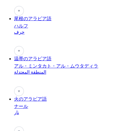
♥
尾根のアラビア語
ハルフ
حرف
♥
温帯のアラビア語
アル・ミンタカト・アル・ムウタディラ
المنطقة المعتدلة
♥
火のアラビア語
ナール
نار