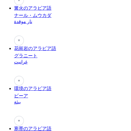
♥
篝火のアラビア語
ナール・ムウカダ
نار موقدة
♥
花崗岩のアラビア語
グラニート
غرانيت
♥
環境のアラビア語
ビーア
بيئة
♥
寒帯のアラビア語