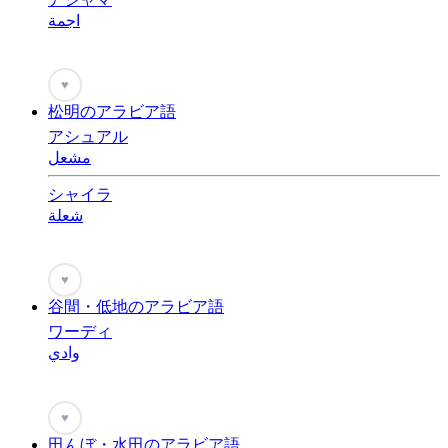
اجمة
♥
松明のアラビア語
アシュアル
مشعل
シャイラ
شعلة
♥
谷間・低地のアラビア語
ワーディ
وادي
♥
田んぼ・水田のアラビア語