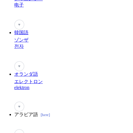
电子
♥
韓国語
ゾンザ
전자
♥
オランダ語
エレクトロン
elektron
♥
アラビア語
[here]