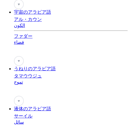
♥
宇宙のアラビア語
アル・カウン
الكون
ファダー
فضاء
♥
うねりのアラビア語
タマウウジュ
تموج
♥
液体のアラビア語
サーイル
سائل