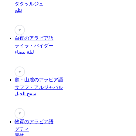
タタッルジュ
تثلج
♥
白夜のアラビア語
ライラ・バイダー
ليلة بيضاء
♥
麓・山麓のアラビア語
サフフ・アルジャバル
سفح الجبل
♥
物質のアラビア語
グティ
固体