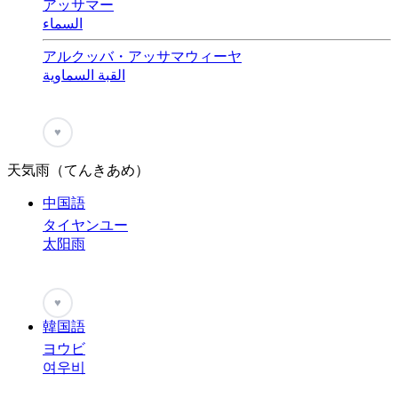
アッサマー
السماء
アルクッバ・アッサマウィーヤ
القبة السماوية
♥
天気雨（てんきあめ）
中国語
タイヤンユー
太阳雨
♥
韓国語
ヨウビ
여우비