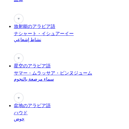
♥
放射能のアラビア語
ナシャート・イシュアーイー
نشاط إشعاعي
♥
星空のアラビア語
サマー・ムラッサア・ビンヌジューム
سماء مرصعة بالنجوم
♥
盆地のアラビア語
ハウド
حوض