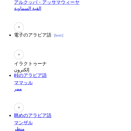
アルクッバ・アッサマウィーヤ
القبة السماوية
♥
電子のアラビア語
[here]
♥
イラクトゥーナ
إلكترون
峠のアラビア語
ママッル
ممر
♥
眺めのアラビア語
マンザル
منظر