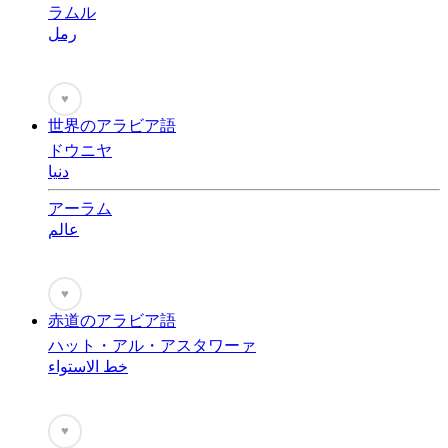
ラムル
رمل
♥
世界のアラビア語
ドウニヤ
دنيا
アーラム
عالم
♥
赤道のアラビア語
ハット・アル・アスタワーァ
خط الاستواء
♥