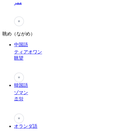
ممر
♥
眺め（ながめ）
中国語
ティアオワン
眺望
♥
韓国語
ゾマン
조망
♥
オランダ語