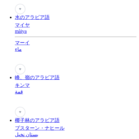
♥
水のアラビア語
マイヤ
màiya
マーイ
ماء
♥
峰、嶺のアラビア語
キンマ
قمة
♥
椰子林のアラビア語
ブスターン・ナヒール
بستان نخيل