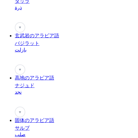
ダッラ
ذرة
♥
玄武岩のアラビア語
バジラット
بازلت
♥
高地のアラビア語
ナジュド
نجد
♥
固体のアラビア語
サルブ
صلب