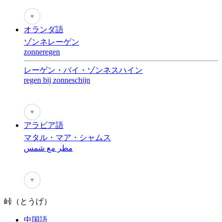
♥
オランダ語
ゾンネレーゲン
zonneregen
レーゲン・バイ・ゾンネスハイン
regen bij zonneschijn
♥
アラビア語
マタル・マア・シャムス
مطر مع شمس
♥
峠（とうげ）
中国語