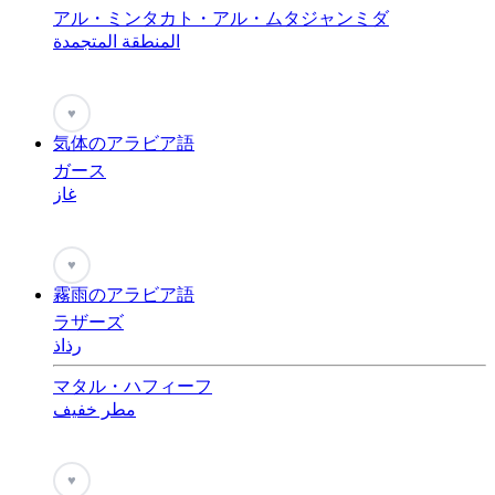
アル・ミンタカト・アル・ムタジャンミダ
المنطقة المتجمدة
♥
気体のアラビア語
ガース
غاز
♥
霧雨のアラビア語
ラザーズ
رذاذ
マタル・ハフィーフ
مطر خفيف
♥