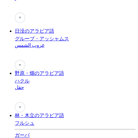
♥
日没のアラビア語
グルーブ・アッシャムス
غروب الشمس
♥
野原・畑のアラビア語
ハクル
حقل
♥
林・木立のアラビア語
フルシュ
ガーバ