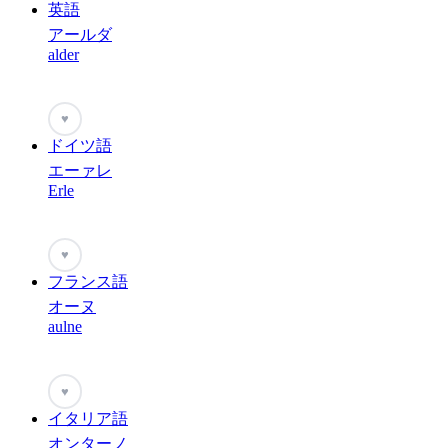
英語
アールダ
alder
♥
ドイツ語
エーァレ
Erle
♥
フランス語
オーヌ
aulne
♥
イタリア語
オンターノ