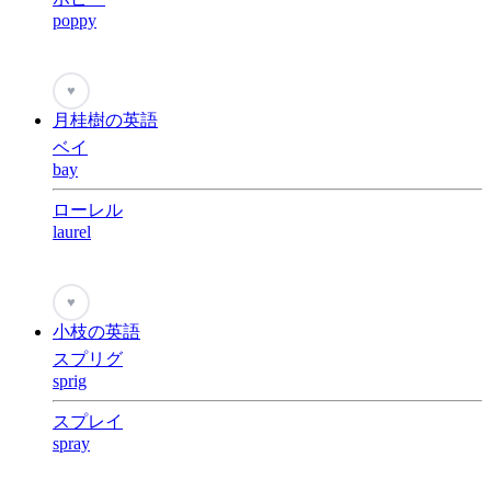
poppy
♥
月桂樹の英語
ベイ
bay
ローレル
laurel
♥
小枝の英語
スプリグ
sprig
スプレイ
spray