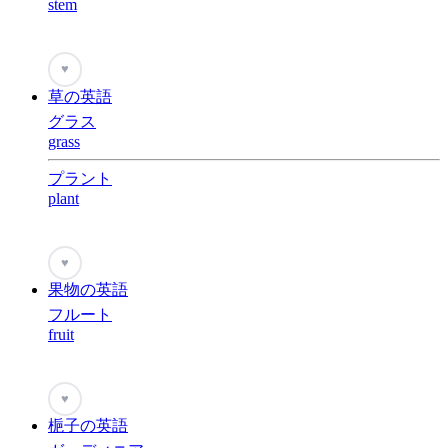
stem
♥
草の英語
グラス
grass
プラント
plant
♥
果物の英語
フルート
fruit
♥
梔子の英語