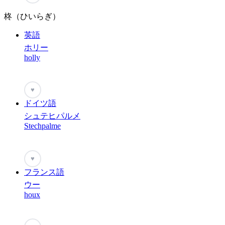
柊（ひいらぎ）
英語
ホリー
holly
♥
ドイツ語
シュテヒパルメ
Stechpalme
♥
フランス語
ウー
houx