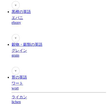
♥
黒檀の英語
エバニ
ebony
♥
穀物・穀類の英語
グレイン
grain
♥
苔の英語
ワート
wort
ライカン
lichen