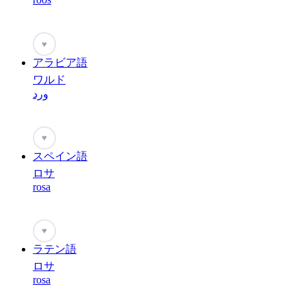
♥
アラビア語
ワルド
ورد
♥
スペイン語
ロサ
rosa
♥
ラテン語
ロサ
rosa