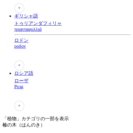
♥
ギリシャ語
トゥリアンダフィリャ
τριανταφυλλιά
ロドン
ροδον
♥
ロシア語
ローザ
Роза
♥
「植物」カテゴリの一部を表示
榛の木（はんのき）