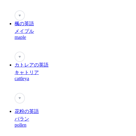
♥
楓の英語
メイプル
maple
♥
カトレアの英語
キャトリア
cattleya
♥
花粉の英語
パラン
pollen