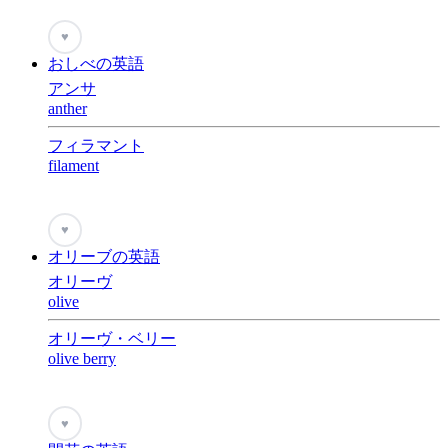
♥
おしべの英語
アンサ
anther
フィラマント
filament
♥
オリーブの英語
オリーヴ
olive
オリーヴ・ベリー
olive berry
♥