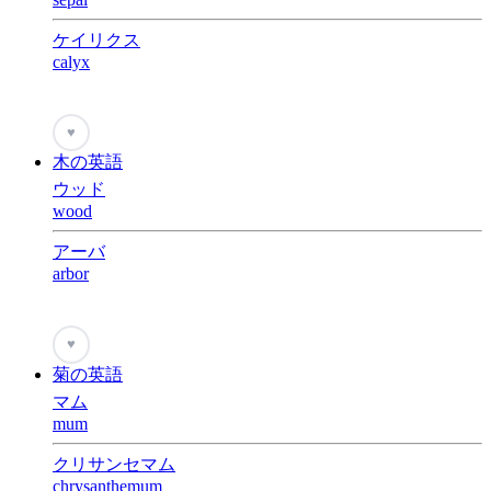
ケイリクス
calyx
♥
木の英語
ウッド
wood
アーバ
arbor
♥
菊の英語
マム
mum
クリサンセマム
chrysanthemum