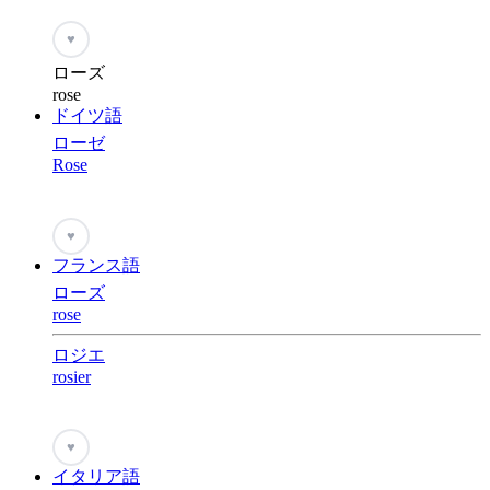
♥
ローズ
rose
ドイツ語
ローゼ
Rose
♥
フランス語
ローズ
rose
ロジエ
rosier
♥
イタリア語