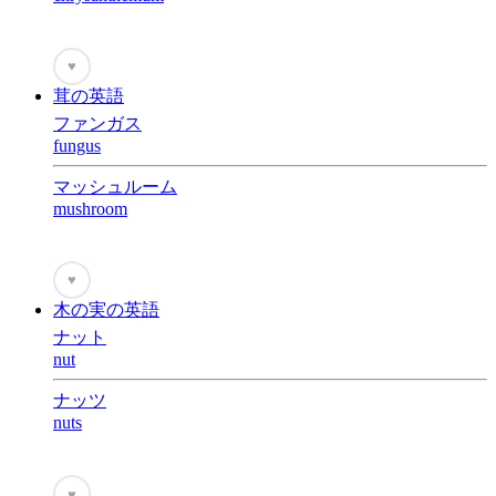
♥
茸の英語
ファンガス
fungus
マッシュルーム
mushroom
♥
木の実の英語
ナット
nut
ナッツ
nuts
♥