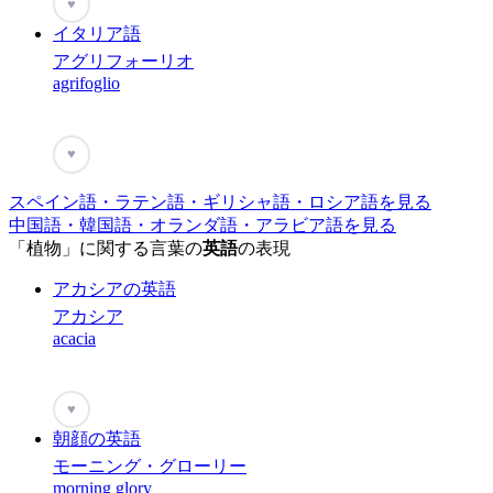
♥
イタリア語
アグリフォーリオ
agrifoglio
♥
スペイン語・ラテン語・ギリシャ語・ロシア語を見る
中国語・韓国語・オランダ語・アラビア語を見る
「植物」に関する言葉の
英語
の表現
アカシアの英語
アカシア
acacia
♥
朝顔の英語
モーニング・グローリー
morning glory