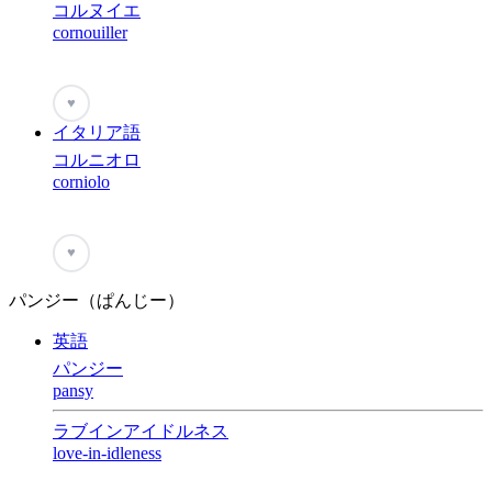
コルヌイエ
cornouiller
♥
イタリア語
コルニオロ
corniolo
♥
パンジー（ぱんじー）
英語
パンジー
pansy
ラブインアイドルネス
love-in-idleness