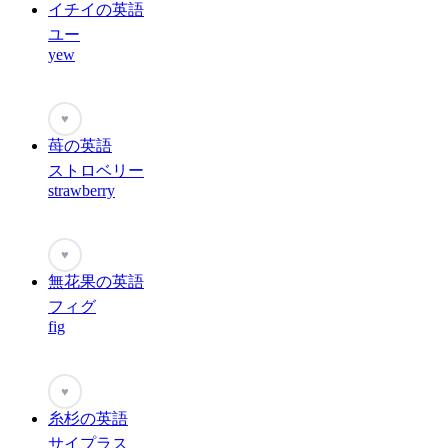
イチイの英語
ユー
yew
♥
苺の英語
ストロベリー
strawberry
♥
無花果の英語
フィグ
fig
♥
糸杉の英語
サイプラス