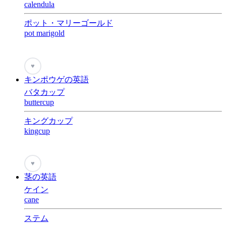
calendula
ポット・マリーゴールド
pot marigold
♥
キンポウゲの英語
バタカップ
buttercup
キングカップ
kingcup
♥
茎の英語
ケイン
cane
ステム