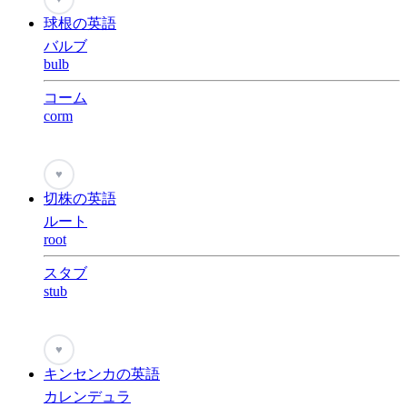
球根の英語
バルブ
bulb
コーム
corm
♥
切株の英語
ルート
root
スタブ
stub
♥
キンセンカの英語
カレンデュラ