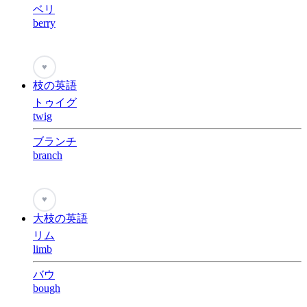
ベリ
berry
♥
枝の英語
トゥイグ
twig
ブランチ
branch
♥
大枝の英語
リム
limb
バウ
bough