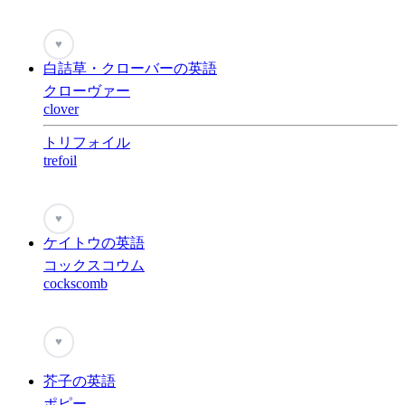
♥
白詰草・クローバーの英語
クローヴァー
clover
トリフォイル
trefoil
♥
ケイトウの英語
コックスコウム
cockscomb
♥
芥子の英語
ポピー