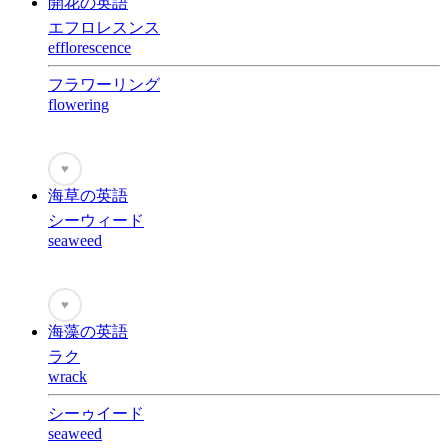
開花の英語
エフロレスンス
efflorescence
フラワーリング
flowering
♥
海草の英語
シーウィード
seaweed
♥
海藻の英語
ラク
wrack
シーゥイード
seaweed