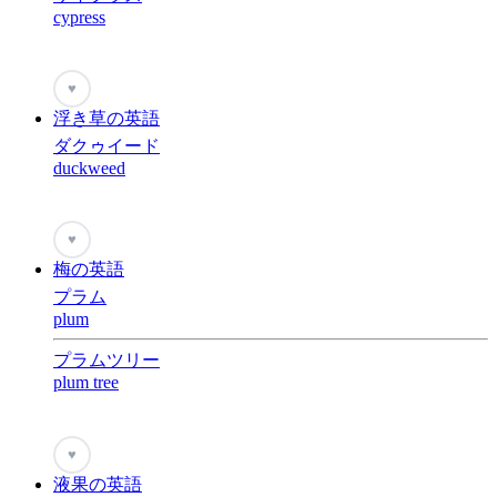
cypress
♥
浮き草の英語
ダクゥイード
duckweed
♥
梅の英語
プラム
plum
プラムツリー
plum tree
♥
液果の英語