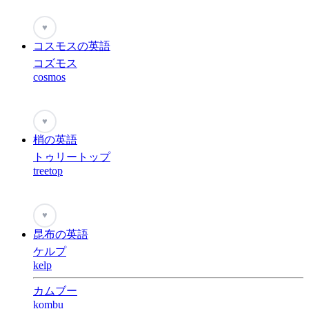
♥
コスモスの英語
コズモス
cosmos
♥
梢の英語
トゥリートップ
treetop
♥
昆布の英語
ケルプ
kelp
カムブー
kombu