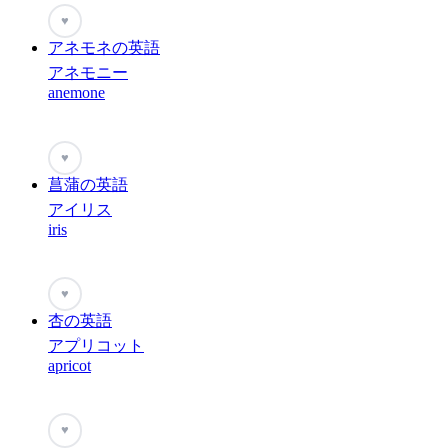
♥
アネモネの英語
アネモニー
anemone
♥
菖蒲の英語
アイリス
iris
♥
杏の英語
アプリコット
apricot
♥