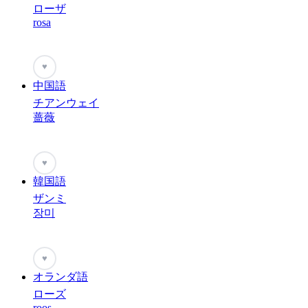
ローザ
rosa
♥
中国語
チアンウェイ
蔷薇
♥
韓国語
ザンミ
장미
♥
オランダ語
ローズ
roos