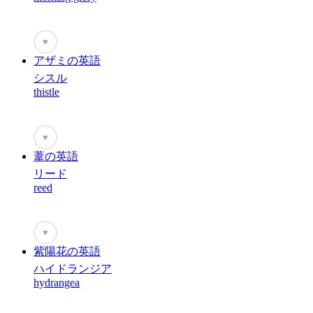
♥
アザミの英語
シスル
thistle
♥
葦の英語
リード
reed
♥
紫陽花の英語
ハイドランジア
hydrangea