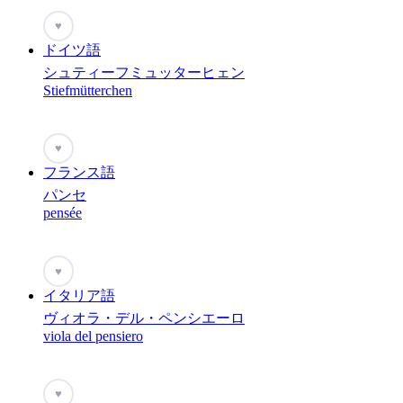
♥
ドイツ語
シュティーフミュッターヒェン
Stiefmütterchen
♥
フランス語
パンセ
pensée
♥
イタリア語
ヴィオラ・デル・ペンシエーロ
viola del pensiero
♥