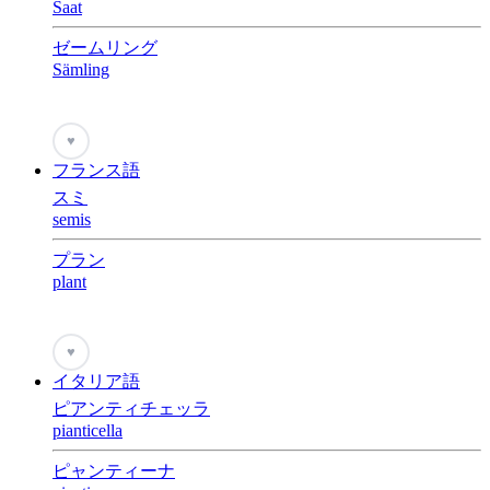
Saat
ゼームリング
Sämling
♥
フランス語
スミ
semis
プラン
plant
♥
イタリア語
ピアンティチェッラ
pianticella
ピャンティーナ