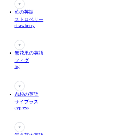
♥
苺の英語
ストロベリー
strawberry
♥
無花果の英語
フィグ
fig
♥
糸杉の英語
サイプラス
cypress
♥