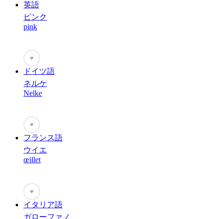
英語
ピンク
pink
♥
ドイツ語
ネルケ
Nelke
♥
フランス語
ウイエ
œillet
♥
イタリア語
ガローファノ