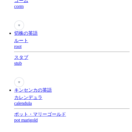
コーム
corm
♥
切株の英語
ルート
root
スタブ
stub
♥
キンセンカの英語
カレンデュラ
calendula
ポット・マリーゴールド
pot marigold