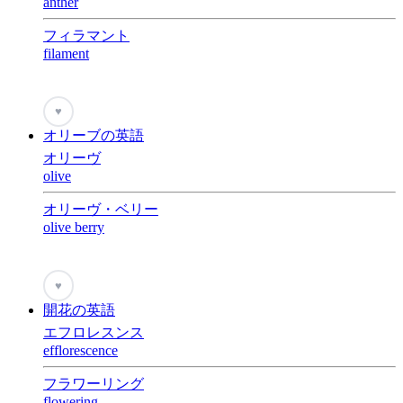
anther
フィラマント
filament
♥
オリーブの英語
オリーヴ
olive
オリーヴ・ベリー
olive berry
♥
開花の英語
エフロレスンス
efflorescence
フラワーリング
flowering