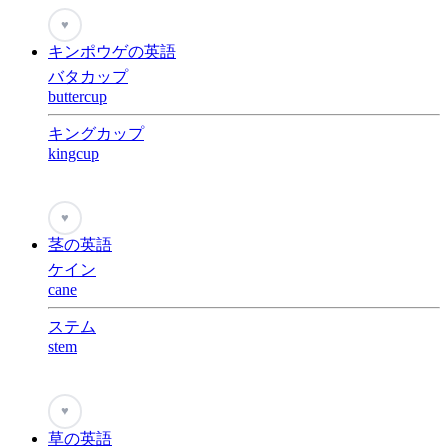
♥
キンポウゲの英語
バタカップ
buttercup
キングカップ
kingcup
♥
茎の英語
ケイン
cane
ステム
stem
♥
草の英語