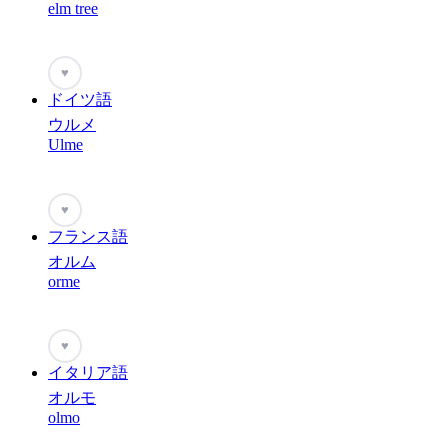
elm tree
♥
ドイツ語
ウルメ
Ulme
♥
フランス語
オルム
orme
♥
イタリア語
オルモ
olmo