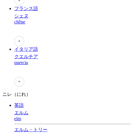
♥
フランス語
シェヌ
chêne
♥
イタリア語
クエルチア
quercia
♥
ニレ（にれ）
英語
エルム
elm
エルム・トリー