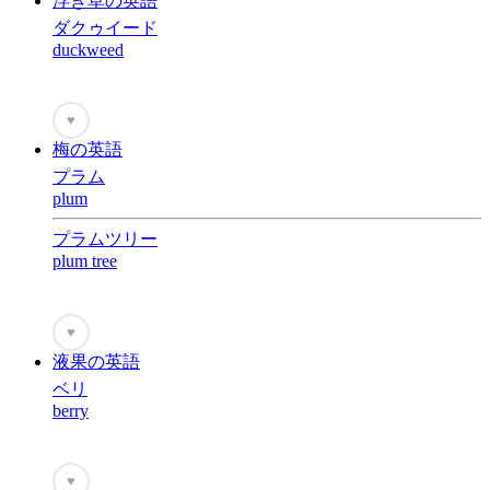
浮き草の英語
ダクゥイード
duckweed
♥
梅の英語
プラム
plum
プラムツリー
plum tree
♥
液果の英語
ベリ
berry
♥