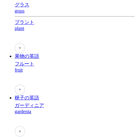
グラス
grass
プラント
plant
♥
果物の英語
フルート
fruit
♥
梔子の英語
ガーディニア
gardenia
♥