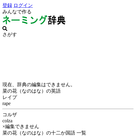
登録
ログイン
みんなで作る
さがす
現在、辞典の編集はできません。
菜の花（なのはな）の英語
レイプ
rape
コルザ
colza
×編集できません
菜の花（なのはな）の十二か国語 一覧