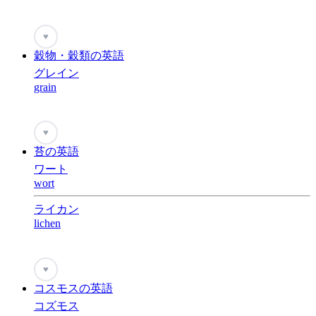
♥
穀物・穀類の英語
グレイン
grain
♥
苔の英語
ワート
wort
ライカン
lichen
♥
コスモスの英語
コズモス