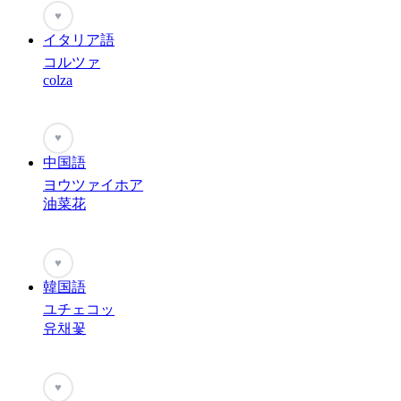
♥
イタリア語
コルツァ
colza
♥
中国語
ヨウツァイホア
油菜花
♥
韓国語
ユチェコッ
유채꽃
♥