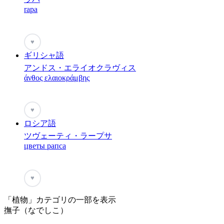
rapa
♥
ギリシャ語
アンドス・エライオクラヴィス
άνθος ελαιοκράμβης
♥
ロシア語
ツヴェーティ・ラープサ
цветы рапса
♥
「植物」カテゴリの一部を表示
撫子（なでしこ）