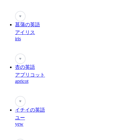
♥
菖蒲の英語
アイリス
iris
♥
杏の英語
アプリコット
apricot
♥
イチイの英語
ユー
yew