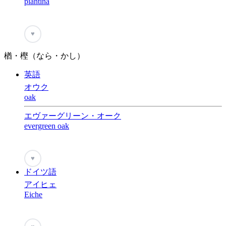
piantina
♥
楢・樫（なら・かし）
英語
オウク
oak
エヴァーグリーン・オーク
evergreen oak
♥
ドイツ語
アイヒェ
Eiche