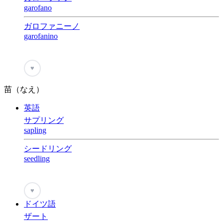
garofano
ガロファニーノ
garofanino
♥
苗（なえ）
英語
サプリング
sapling
シードリング
seedling
♥
ドイツ語
ザート