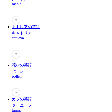
maple
♥
カトレアの英語
キャトリア
cattleya
♥
花粉の英語
パラン
pollen
♥
カブの英語
ターニップ
turnip