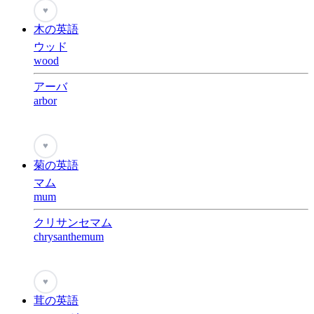
♥
木の英語
ウッド
wood
アーバ
arbor
♥
菊の英語
マム
mum
クリサンセマム
chrysanthemum
♥
茸の英語