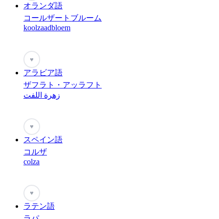
オランダ語
コールザートブルーム
koolzaadbloem
♥
アラビア語
ザフラト・アッラフト
زهرة اللفت
♥
スペイン語
コルザ
colza
♥
ラテン語
ラパ