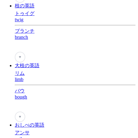
枝の英語
トゥイグ
twig
ブランチ
branch
♥
大枝の英語
リム
limb
バウ
bough
♥
おしべの英語
アンサ