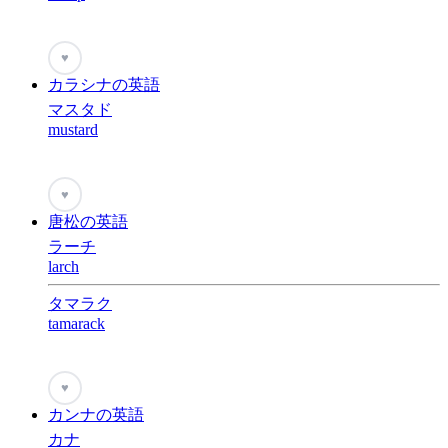
♥
カラシナの英語
マスタド
mustard
♥
唐松の英語
ラーチ
larch
タマラク
tamarack
♥
カンナの英語
カナ