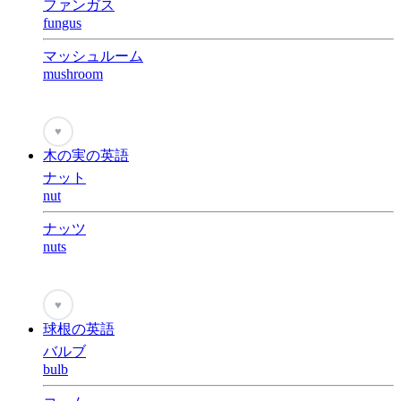
ファンガス
fungus
マッシュルーム
mushroom
♥
木の実の英語
ナット
nut
ナッツ
nuts
♥
球根の英語
バルブ
bulb