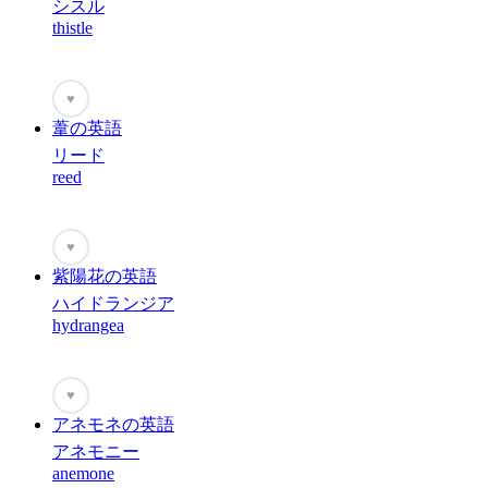
シスル
thistle
♥
葦の英語
リード
reed
♥
紫陽花の英語
ハイドランジア
hydrangea
♥
アネモネの英語
アネモニー
anemone