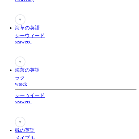
♥
海草の英語
シーウィード
seaweed
♥
海藻の英語
ラク
wrack
シーゥイード
seaweed
♥
楓の英語
メイプル