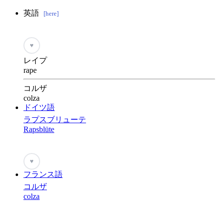
英語
[here]
♥
レイプ
rape
コルザ
colza
ドイツ語
ラプスブリューテ
Rapsblüte
♥
フランス語
コルザ
colza