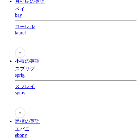
月桂樹の英語
ベイ
bay
ローレル
laurel
♥
小枝の英語
スプリグ
sprig
スプレイ
spray
♥
黒檀の英語
エバニ
ebony