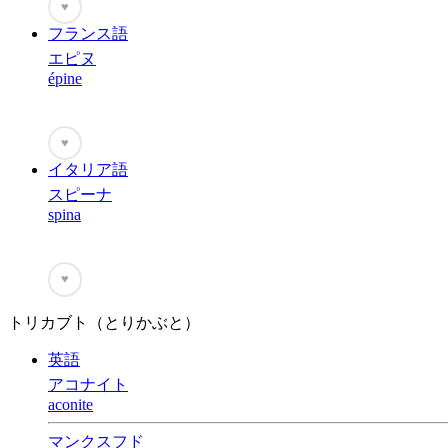
♥
フランス語
エピヌ
épine
♥
イタリア語
スピーナ
spina
♥
トリカブト（とりかぶと）
英語
アコナイト
aconite
マンクスフド