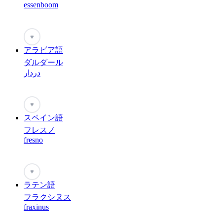
essenboom
♥
アラビア語
ダルダール
دردار
♥
スペイン語
フレスノ
fresno
♥
ラテン語
フラクシヌス
fraxinus