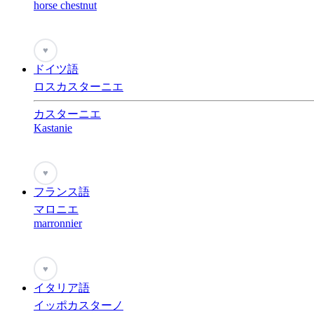
horse chestnut
♥
ドイツ語
ロスカスターニエ
カスターニエ
Kastanie
♥
フランス語
マロニエ
marronnier
♥
イタリア語
イッポカスターノ