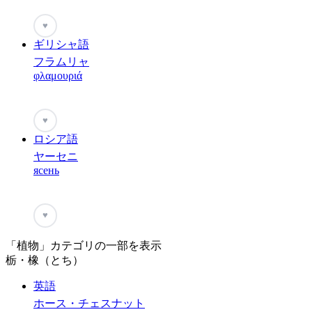
♥
ギリシャ語
フラムリャ
φλαμουριά
♥
ロシア語
ヤーセニ
ясень
♥
「植物」カテゴリの一部を表示
栃・橡（とち）
英語
ホース・チェスナット