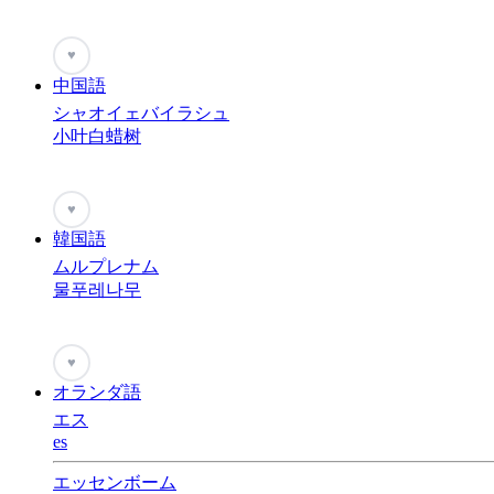
♥
中国語
シャオイェバイラシュ
小叶白蜡树
♥
韓国語
ムルプレナム
물푸레나무
♥
オランダ語
エス
es
エッセンボーム