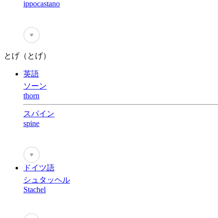
ippocastano
♥
とげ（とげ）
英語
ソーン
thorn
スパイン
spine
♥
ドイツ語
シュタッヘル
Stachel