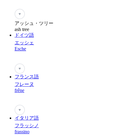
♥
アッシュ・ツリー
ash tree
ドイツ語
エッシェ
Esche
♥
フランス語
フレーヌ
frêne
♥
イタリア語
フラッシノ
frassino