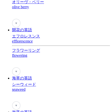
オリーヴ・ベリー
olive berry
♥
開花の英語
エフロレスンス
efflorescence
フラワーリング
flowering
♥
海草の英語
シーウィード
seaweed
♥