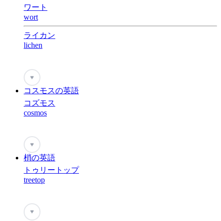
ワート
wort
ライカン
lichen
♥
コスモスの英語
コズモス
cosmos
♥
梢の英語
トゥリートップ
treetop
♥