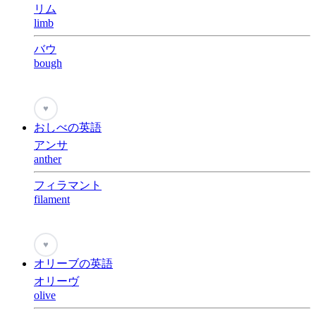
リム
limb
バウ
bough
♥
おしべの英語
アンサ
anther
フィラマント
filament
♥
オリーブの英語
オリーヴ
olive