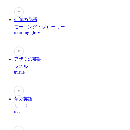
♥
朝顔の英語
モーニング・グローリー
morning glory
♥
アザミの英語
シスル
thistle
♥
葦の英語
リード
reed