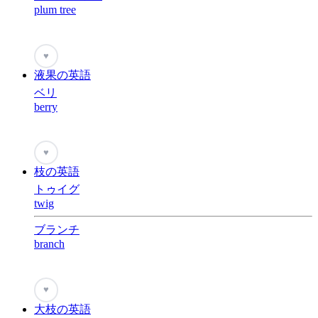
plum tree
♥
液果の英語
ベリ
berry
♥
枝の英語
トゥイグ
twig
ブランチ
branch
♥
大枝の英語