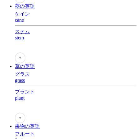
茎の英語
ケイン
cane
ステム
stem
♥
草の英語
グラス
grass
プラント
plant
♥
果物の英語
フルート