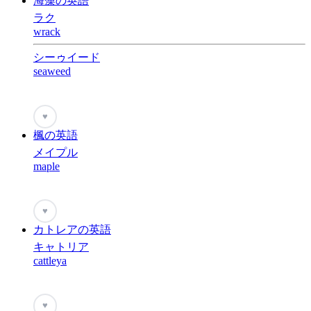
海藻の英語
ラク
wrack
シーゥイード
seaweed
♥
楓の英語
メイプル
maple
♥
カトレアの英語
キャトリア
cattleya
♥