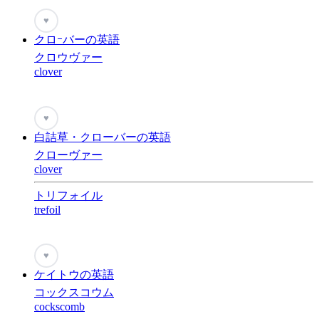
♥
クロｰバーの英語
クロウヴァー
clover
♥
白詰草・クローバーの英語
クローヴァー
clover
トリフォイル
trefoil
♥
ケイトウの英語
コックスコウム
cockscomb