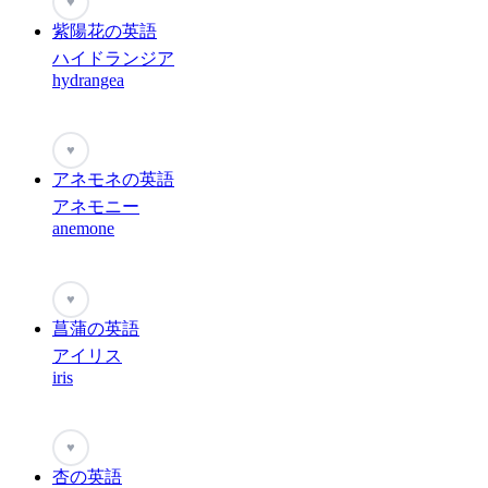
♥
紫陽花の英語
ハイドランジア
hydrangea
♥
アネモネの英語
アネモニー
anemone
♥
菖蒲の英語
アイリス
iris
♥
杏の英語