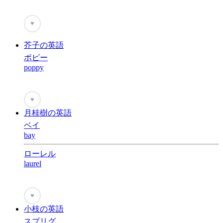
♥
芥子の英語
ポピー
poppy
♥
月桂樹の英語
ベイ
bay
ローレル
laurel
♥
小枝の英語
スプリグ