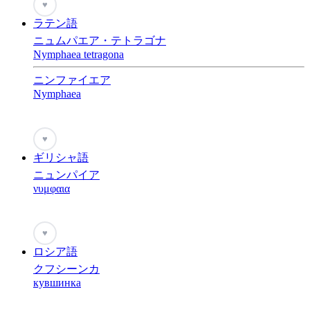
♥
ラテン語
ニュムパエア・テトラゴナ
Nymphaea tetragona
ニンファイエア
Nymphaea
♥
ギリシャ語
ニュンパイア
νυμφαια
♥
ロシア語
クフシーンカ
кувшинка