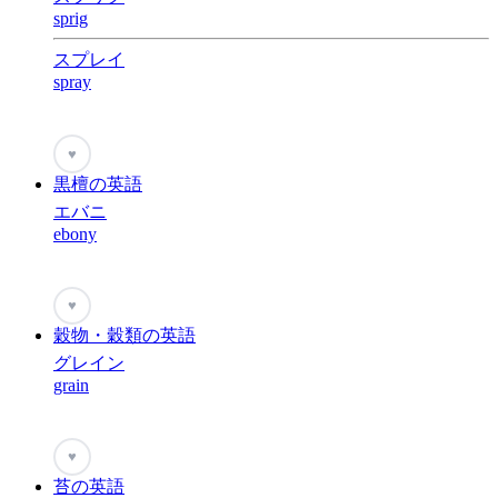
sprig
スプレイ
spray
♥
黒檀の英語
エバニ
ebony
♥
穀物・穀類の英語
グレイン
grain
♥
苔の英語