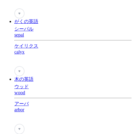
♥
がくの英語
シーパル
sepal
ケイリクス
calyx
♥
木の英語
ウッド
wood
アーバ
arbor
♥