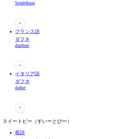
Seidelbast
♥
フランス語
ダフネ
daphné
♥
イタリア語
ダフネ
dafne
♥
スイートピー（すいーとぴー）
英語