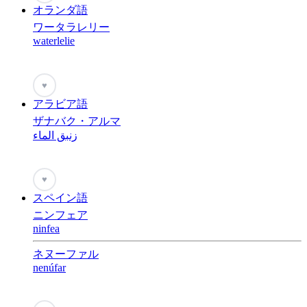
オランダ語
ワータラレリー
waterlelie
♥
アラビア語
ザナバク・アルマ
زنبق الماء
♥
スペイン語
ニンフェア
ninfea
ネヌーファル
nenúfar