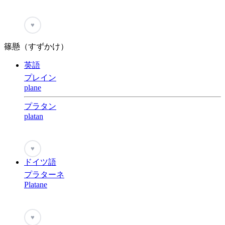
♥
篠懸（すずかけ）
英語
プレイン
plane
プラタン
platan
♥
ドイツ語
プラターネ
Platane
♥