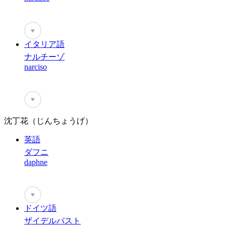
♥
イタリア語
ナルチーゾ
narciso
♥
沈丁花（じんちょうげ）
英語
ダフニ
daphne
♥
ドイツ語
ザイデルバスト