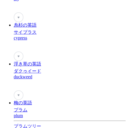
♥
糸杉の英語
サイプラス
cypress
♥
浮き草の英語
ダクゥイード
duckweed
♥
梅の英語
プラム
plum
プラムツリー