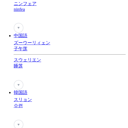
ニンフェア
ninfea
♥
中国語
ズーウーリィェン
子午莲
スウェリエン
睡莲
♥
韓国語
スリョン
수련
♥