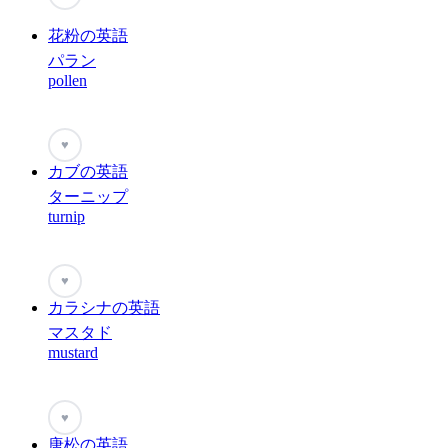
花粉の英語
パラン
pollen
♥
カブの英語
ターニップ
turnip
♥
カラシナの英語
マスタド
mustard
♥
唐松の英語