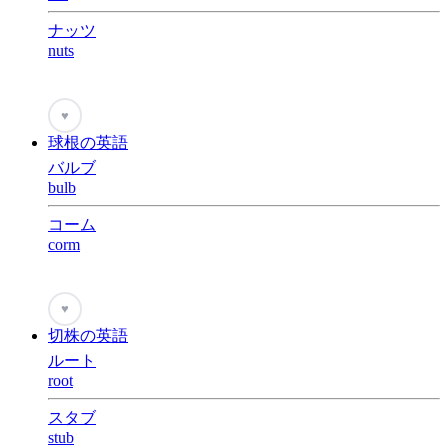
ナッツ
nuts
♥
球根の英語
バルブ
bulb
コーム
corm
♥
切株の英語
ルート
root
スタブ
stub