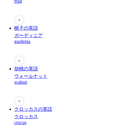
fruit
♥
梔子の英語
ガーディニア
gardenia
♥
胡桃の英語
ウォールナット
walnut
♥
クロッカスの英語
クロッカス
crocus