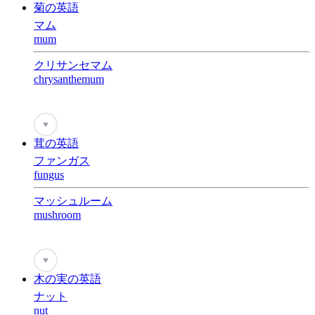
菊の英語
マム
mum
クリサンセマム
chrysanthemum
♥
茸の英語
ファンガス
fungus
マッシュルーム
mushroom
♥
木の実の英語
ナット
nut