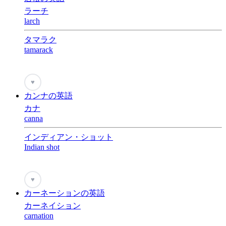
ラーチ
larch
タマラク
tamarack
♥
カンナの英語
カナ
canna
インディアン・ショット
Indian shot
♥
カーネーションの英語
カーネイション
carnation