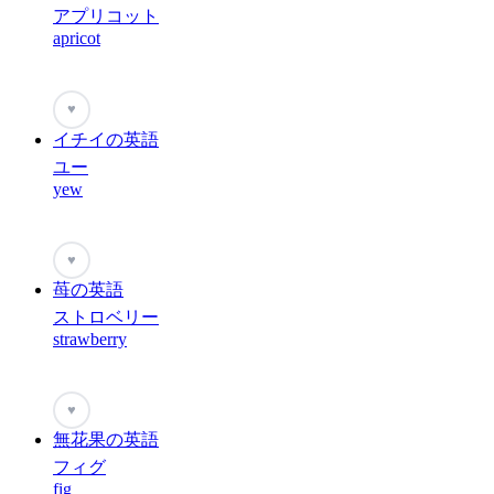
アプリコット
apricot
♥
イチイの英語
ユー
yew
♥
苺の英語
ストロベリー
strawberry
♥
無花果の英語
フィグ
fig