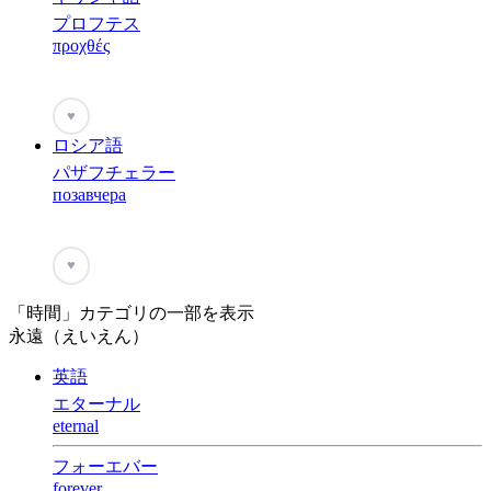
プロフテス
προχθές
♥
ロシア語
パザフチェラー
позавчера
♥
「時間」カテゴリの一部を表示
永遠（えいえん）
英語
エターナル
eternal
フォーエバー
forever