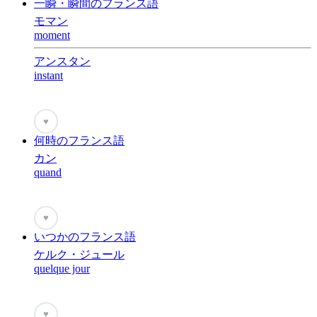
一瞬・瞬間のフランス語
モマン
moment
アンスタン
instant
♥
何時のフランス語
カン
quand
♥
いつかのフランス語
ケルク・ジュール
quelque jour
♥