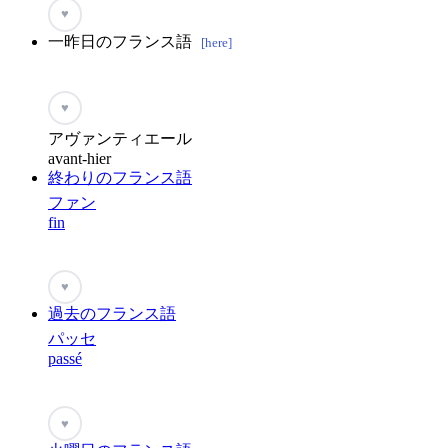
♥
一昨日のフランス語
[here]
♥
アヴァンティエール
avant-hier
終わりのフランス語
ファン
fin
♥
過去のフランス語
パッセ
passé
♥