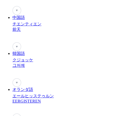
♥
中国語
チエンティエン
前天
♥
韓国語
クジョッケ
그저께
♥
オランダ語
エールヒッステゥルン
EERGISTEREN