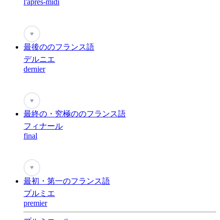
l'après-midi
♥
最後ののフランス語
デルニエ
dernier
♥
最終の・究極ののフランス語
フィナール
final
♥
最初・第一のフランス語
プルミエ
premier