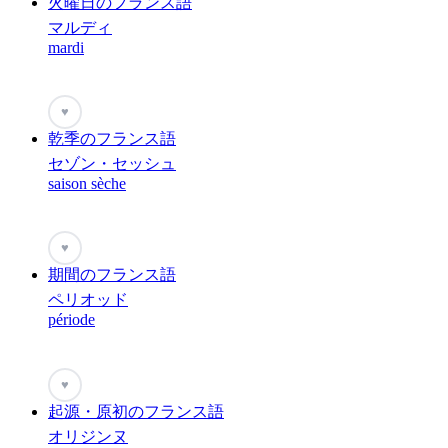
火曜日のフランス語
マルディ
mardi
♥
乾季のフランス語
セゾン・セッシュ
saison sèche
♥
期間のフランス語
ペリオッド
période
♥
起源・原初のフランス語
オリジンヌ