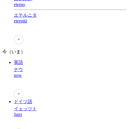
eterno
エテルニタ
eternità
♥
今（いま）
英語
ナウ
now
♥
ドイツ語
イェッツト
Jatzt