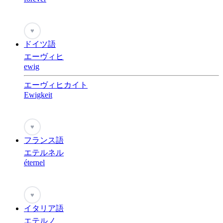
♥
ドイツ語
エーヴィヒ
ewig
エーヴィヒカイト
Ewigkeit
♥
フランス語
エテルネル
éternel
♥
イタリア語
エテルノ