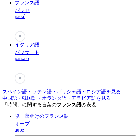
フランス語
パッセ
passé
♥
イタリア語
パッサート
passato
♥
スペイン語・ラテン語・ギリシャ語・ロシア語を見る
中国語・韓国語・オランダ語・アラビア語を見る
「時間」に関する言葉の
フランス語
の表現
暁・夜明けのフランス語
オーブ
aube