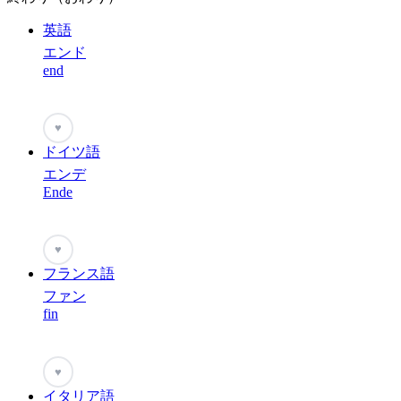
英語
エンド
end
♥
ドイツ語
エンデ
Ende
♥
フランス語
ファン
fin
♥
イタリア語