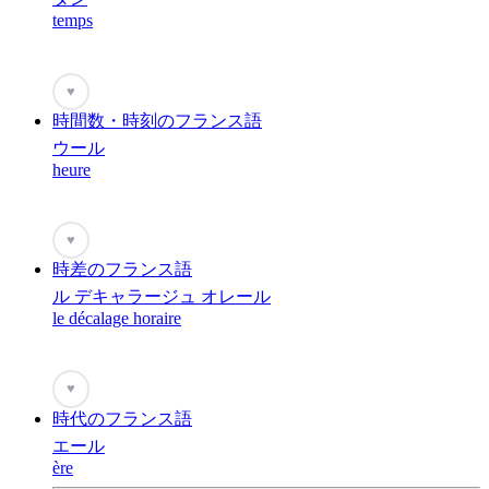
temps
♥
時間数・時刻のフランス語
ウール
heure
♥
時差のフランス語
ル デキャラージュ オレール
le décalage horaire
♥
時代のフランス語
エール
ère