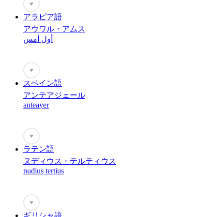
♥
アラビア語
アウワル・アムス
أول أمس
♥
スペイン語
アンテアジェール
anteayer
♥
ラテン語
ヌディウス・テルティウス
nudius tertius
♥
ギリシャ語