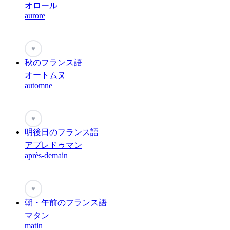
オロール
aurore
♥
秋のフランス語
オートムヌ
automne
♥
明後日のフランス語
アプレドゥマン
après-demain
♥
朝・午前のフランス語
マタン
matin