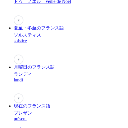
ドゥ ノエル veille de Noël
♥
夏至・冬至のフランス語
ソルスティス
solstice
♥
月曜日のフランス語
ランディ
lundi
♥
現在のフランス語
プレザン
présent