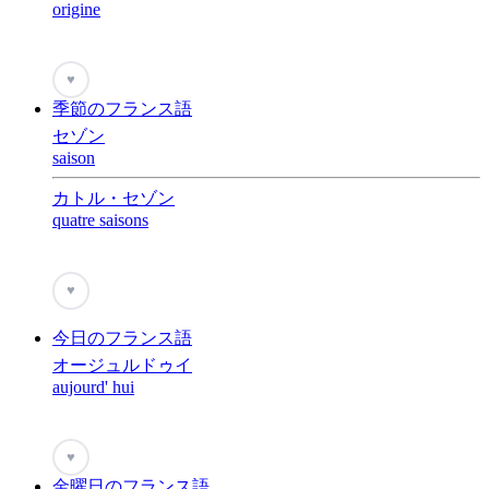
origine
♥
季節のフランス語
セゾン
saison
カトル・セゾン
quatre saisons
♥
今日のフランス語
オージュルドゥイ
aujourd' hui
♥
金曜日のフランス語