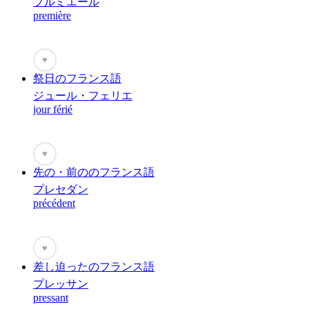
プルミエール
première
♥
祭日のフランス語
ジュール・フェリエ
jour férié
♥
先の・前ののフランス語
プレセダン
précédent
♥
差し迫ったのフランス語
プレッサン
pressant