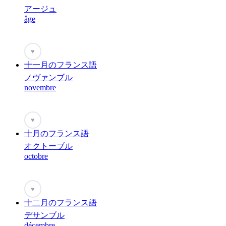
アージュ
âge
♥
十一月のフランス語
ノヴァンブル
novembre
♥
十月のフランス語
オクトーブル
octobre
♥
十二月のフランス語
デサンブル
décembre