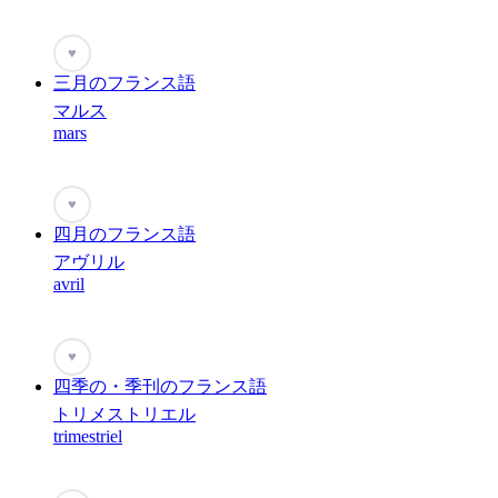
♥
三月のフランス語
マルス
mars
♥
四月のフランス語
アヴリル
avril
♥
四季の・季刊のフランス語
トリメストリエル
trimestriel