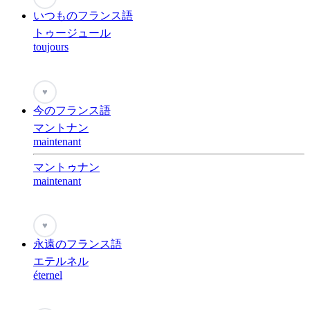
いつものフランス語
トゥージュール
toujours
♥
今のフランス語
マントナン
maintenant
マントゥナン
maintenant
♥
永遠のフランス語
エテルネル
éternel