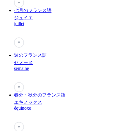
♥
七月のフランス語
ジュイエ
juillet
♥
週のフランス語
セメーヌ
semaine
♥
春分・秋分のフランス語
エキノックス
équinoxe
♥