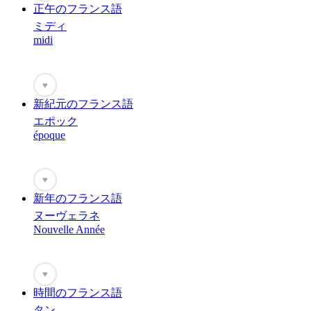
正午のフランス語
ミディ
midi
♥
新紀元のフランス語
エポック
époque
♥
新年のフランス語
ヌーヴェラネ
Nouvelle Année
♥
時間のフランス語
タン