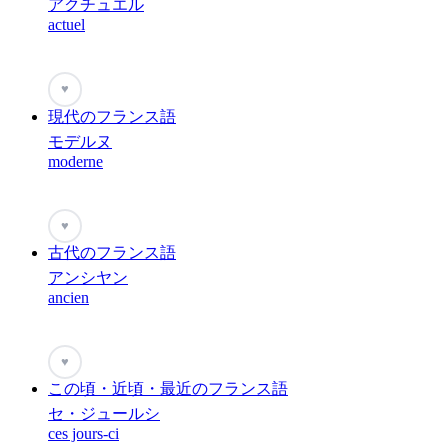
アクチュエル
actuel
♥
現代のフランス語
モデルヌ
moderne
♥
古代のフランス語
アンシヤン
ancien
♥
この頃・近頃・最近のフランス語
セ・ジュールシ
ces jours-ci