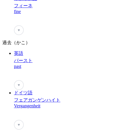
フィーネ
fine
♥
過去（かこ）
英語
パースト
past
♥
ドイツ語
フェアガンゲンハイト
Vergangenheit
♥