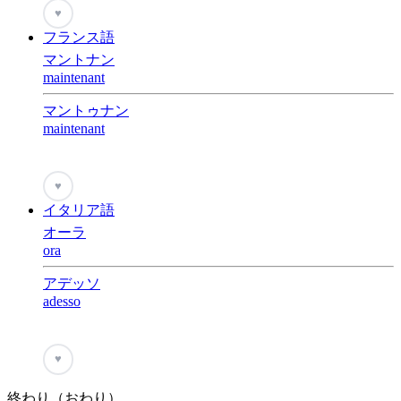
♥
フランス語
マントナン
maintenant
マントゥナン
maintenant
♥
イタリア語
オーラ
ora
アデッソ
adesso
♥
終わり（おわり）