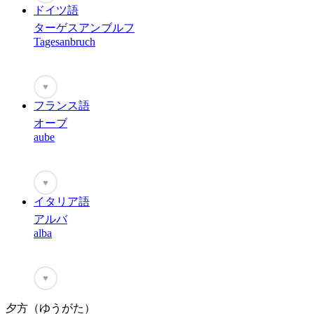
ドイツ語
ターゲスアンブルフ
Tagesanbruch
♥
フランス語
オーブ
aube
♥
イタリア語
アルバ
alba
♥
夕方（ゆうがた）