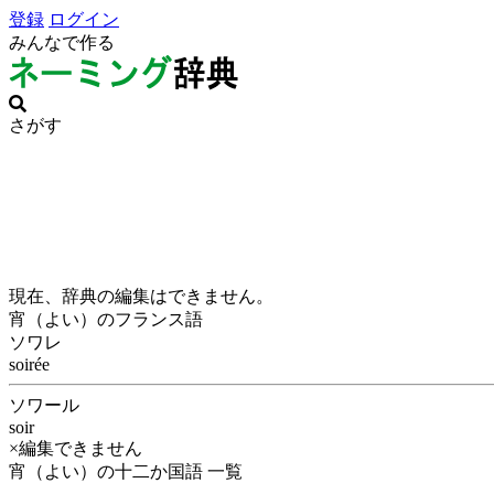
登録
ログイン
みんなで作る
さがす
現在、辞典の編集はできません。
宵（よい）のフランス語
ソワレ
soirée
ソワール
soir
×編集できません
宵（よい）の十二か国語 一覧