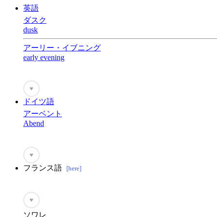
英語
ダスク
dusk
アーリー・イブニング
early evening
♥
ドイツ語
アーベント
Abend
♥
フランス語
[here]
♥
ソワレ