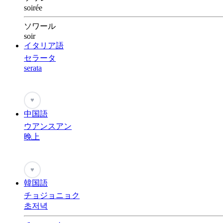
soirée
ソワール
soir
イタリア語
セラータ
serata
♥
中国語
ウアンスアン
晚上
♥
韓国語
チョジョニョク
초저녁