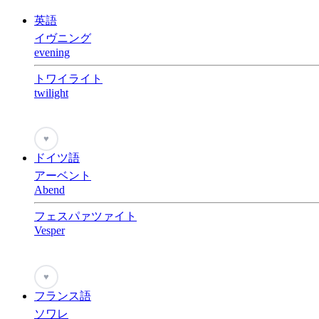
英語
イヴニング
evening
トワイライト
twilight
♥
ドイツ語
アーベント
Abend
フェスパァツァイト
Vesper
♥
フランス語
ソワレ