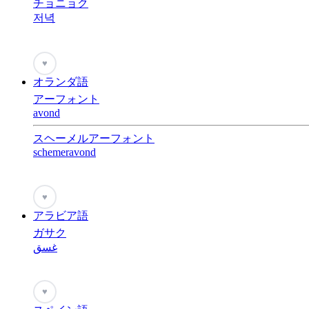
チョニョク
저녁
♥
オランダ語
アーフォント
avond
スヘーメルアーフォント
schemeravond
♥
アラビア語
ガサク
غسق
♥