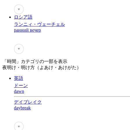
♥
ロシア語
ランニィ・ヴェーチェル
ранний вечер
♥
「時間」カテゴリの一部を表示
夜明け・明け方（よあけ・あけがた）
英語
ドーン
dawn
デイブレイク
daybreak
♥