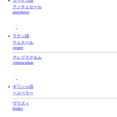
スペイン語
アノチェセール
anochecer
♥
ラテン語
ウェスペル
vesper
クレプスクルム
crepusculum
♥
ギリシャ語
ヘスペラー
ヴラズィ
βράδυ