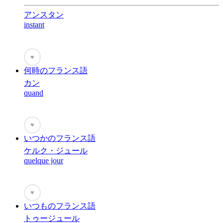
アンスタン
instant
♥
何時のフランス語
カン
quand
♥
いつかのフランス語
ケルク・ジュール
quelque jour
♥
いつものフランス語
トゥージュール