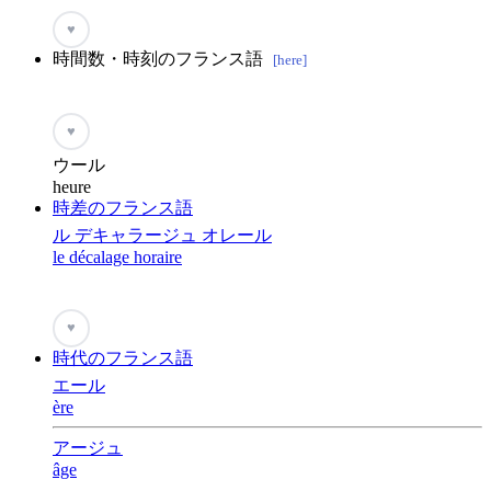
♥
時間数・時刻のフランス語
[here]
♥
ウール
heure
時差のフランス語
ル デキャラージュ オレール
le décalage horaire
♥
時代のフランス語
エール
ère
アージュ
âge