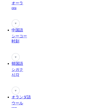
オーラ
ora
♥
中国語
シーコー
时刻
♥
韓国語
シガク
시각
♥
オランダ語
ウール
uur