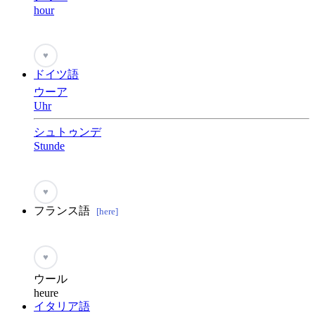
hour
♥
ドイツ語
ウーア
Uhr
シュトゥンデ
Stunde
♥
フランス語
[here]
♥
ウール
heure
イタリア語