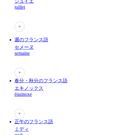
ジュイエ
juillet
♥
週のフランス語
セメーヌ
semaine
♥
春分・秋分のフランス語
エキノックス
équinoxe
♥
正午のフランス語
ミディ