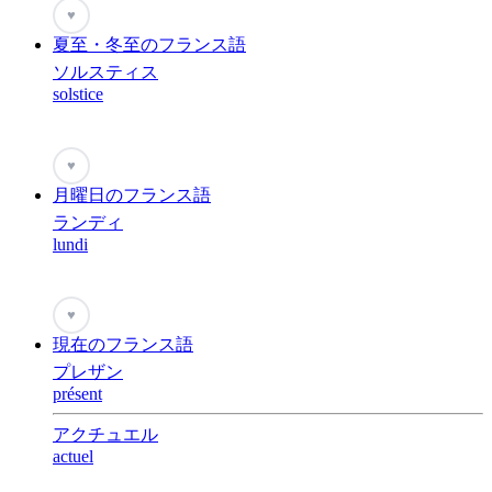
♥
夏至・冬至のフランス語
ソルスティス
solstice
♥
月曜日のフランス語
ランディ
lundi
♥
現在のフランス語
プレザン
présent
アクチュエル
actuel