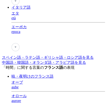
♥
イタリア語
エタ
età
エーポカ
epoca
♥
スペイン語・ラテン語・ギリシャ語・ロシア語を見る
中国語・韓国語・オランダ語・アラビア語を見る
「時間」に関する言葉の
フランス語
の表現
暁・夜明けのフランス語
オーブ
aube
オロール
aurore