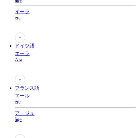
age
イーラ
era
♥
ドイツ語
エーラ
Ära
♥
フランス語
エール
ère
アージュ
âge