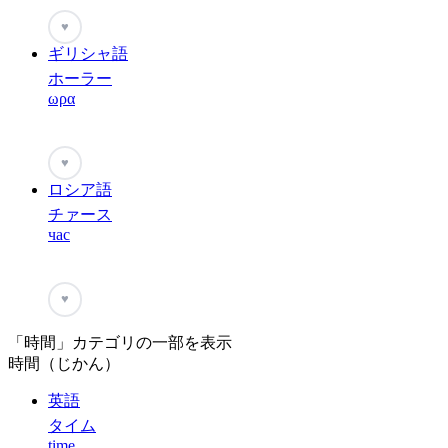
♥
ギリシャ語
ホーラー
ωρα
♥
ロシア語
チァース
час
♥
「時間」カテゴリの一部を表示
時間（じかん）
英語
タイム
time