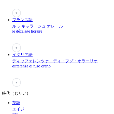
♥
フランス語
ル デキャラージュ オレール
le décalage horaire
♥
イタリア語
ディッフェレンツァ・ディ・フゾ・オラーリオ
differenza di fuso orario
♥
時代（じだい）
英語
エイジ