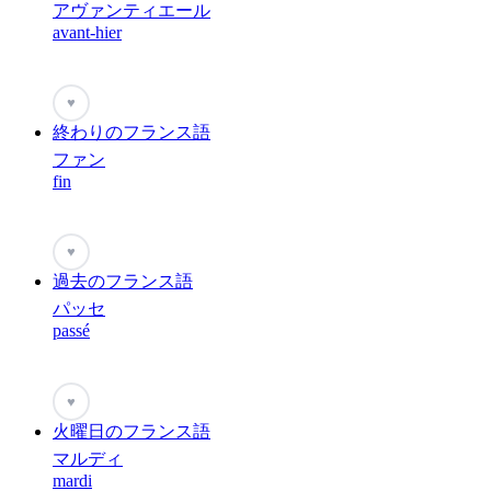
アヴァンティエール
avant-hier
♥
終わりのフランス語
ファン
fin
♥
過去のフランス語
パッセ
passé
♥
火曜日のフランス語
マルディ
mardi