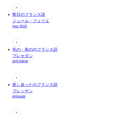
♥
祭日のフランス語
ジュール・フェリエ
jour férié
♥
先の・前ののフランス語
プレセダン
précédent
♥
差し迫ったのフランス語
プレッサン
pressant
♥