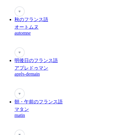
♥
秋のフランス語
オートムヌ
automne
♥
明後日のフランス語
アプレドゥマン
après-demain
♥
朝・午前のフランス語
マタン
matin
♥