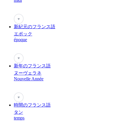
midi
♥
新紀元のフランス語
エポック
époque
♥
新年のフランス語
ヌーヴェラネ
Nouvelle Année
♥
時間のフランス語
タン
temps