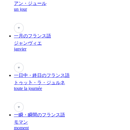
アン・ジュール
un jour
♥
一月のフランス語
ジャンヴィエ
janvier
♥
一日中・終日のフランス語
トゥッ卜・ラ・ジュルネ
toute la journée
♥
一瞬・瞬間のフランス語
モマン
moment