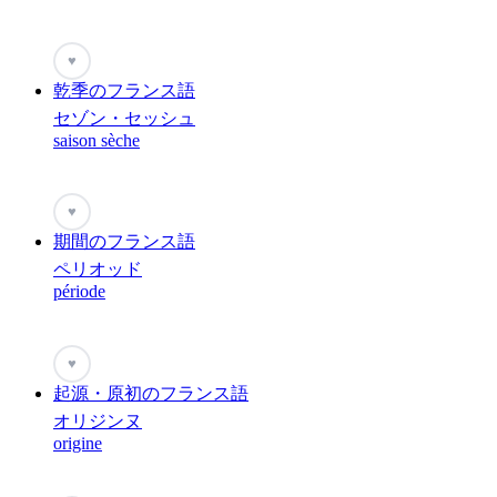
♥
乾季のフランス語
セゾン・セッシュ
saison sèche
♥
期間のフランス語
ペリオッド
période
♥
起源・原初のフランス語
オリジンヌ
origine