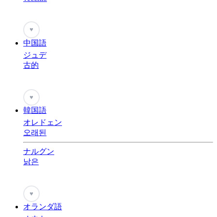
♥
中国語
ジュデ
古的
♥
韓国語
オレドェン
오래된
ナルグン
낡은
♥
オランダ語