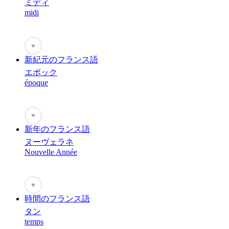
ミディ
midi
♥
新紀元のフランス語
エポック
époque
♥
新年のフランス語
ヌーヴェラネ
Nouvelle Année
♥
時間のフランス語
タン
temps