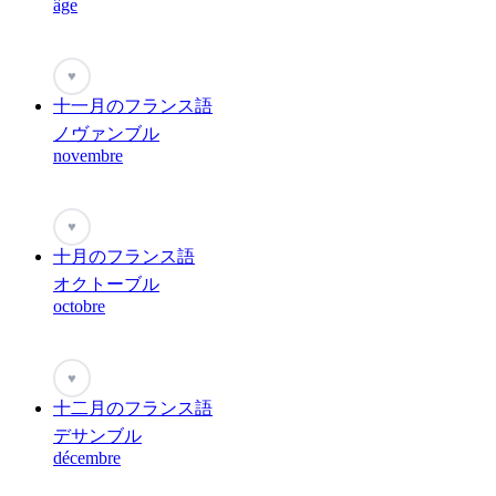
âge
♥
十一月のフランス語
ノヴァンブル
novembre
♥
十月のフランス語
オクトーブル
octobre
♥
十二月のフランス語
デサンブル
décembre