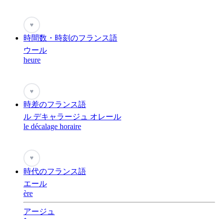
♥
時間数・時刻のフランス語
ウール
heure
♥
時差のフランス語
ル デキャラージュ オレール
le décalage horaire
♥
時代のフランス語
エール
ère
アージュ