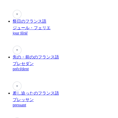
♥
祭日のフランス語
ジュール・フェリエ
jour férié
♥
先の・前ののフランス語
プレセダン
précédent
♥
差し迫ったのフランス語
プレッサン
pressant