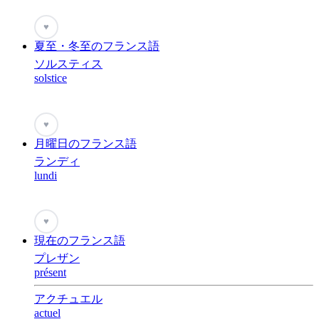
♥
夏至・冬至のフランス語
ソルスティス
solstice
♥
月曜日のフランス語
ランディ
lundi
♥
現在のフランス語
プレザン
présent
アクチュエル
actuel