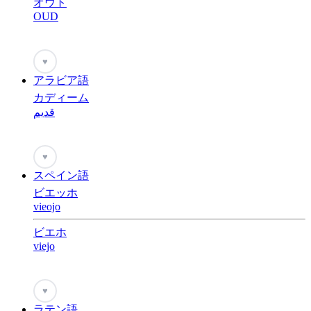
オウト
OUD
♥
アラビア語
カディーム
قديم
♥
スペイン語
ビエッホ
vieojo
ビエホ
viejo
♥
ラテン語