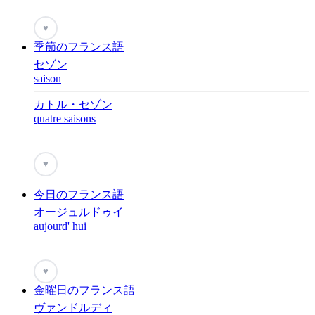
♥
季節のフランス語
セゾン
saison
カトル・セゾン
quatre saisons
♥
今日のフランス語
オージュルドゥイ
aujourd' hui
♥
金曜日のフランス語
ヴァンドルディ