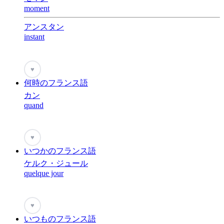
moment
アンスタン
instant
♥
何時のフランス語
カン
quand
♥
いつかのフランス語
ケルク・ジュール
quelque jour
♥
いつものフランス語