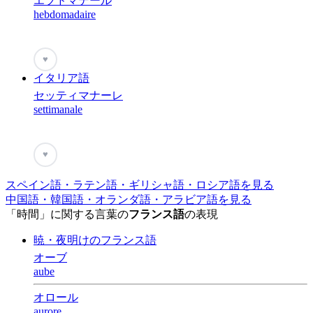
エブドマデール
hebdomadaire
♥
イタリア語
セッティマナーレ
settimanale
♥
スペイン語・ラテン語・ギリシャ語・ロシア語を見る
中国語・韓国語・オランダ語・アラビア語を見る
「時間」に関する言葉の
フランス語
の表現
暁・夜明けのフランス語
オーブ
aube
オロール
aurore