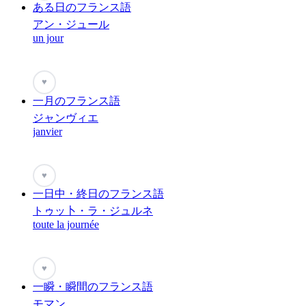
ある日のフランス語
アン・ジュール
un jour
♥
一月のフランス語
ジャンヴィエ
janvier
♥
一日中・終日のフランス語
トゥッ卜・ラ・ジュルネ
toute la journée
♥
一瞬・瞬間のフランス語
モマン