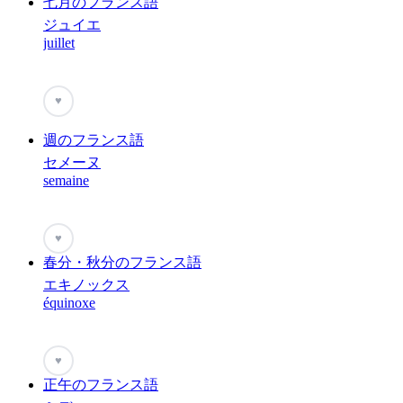
七月のフランス語
ジュイエ
juillet
♥
週のフランス語
セメーヌ
semaine
♥
春分・秋分のフランス語
エキノックス
équinoxe
♥
正午のフランス語