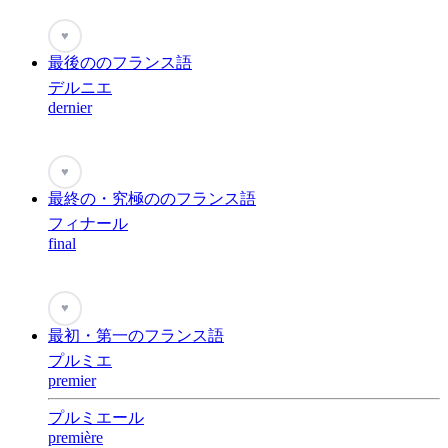
♥
最後ののフランス語
デルニエ
dernier
♥
最終の・究極ののフランス語
フィナール
final
♥
最初・第一のフランス語
プルミエ
premier
プルミエール
première