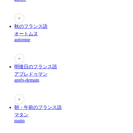
♥
秋のフランス語
オートムヌ
automne
♥
明後日のフランス語
アプレドゥマン
après-demain
♥
朝・午前のフランス語
マタン
matin