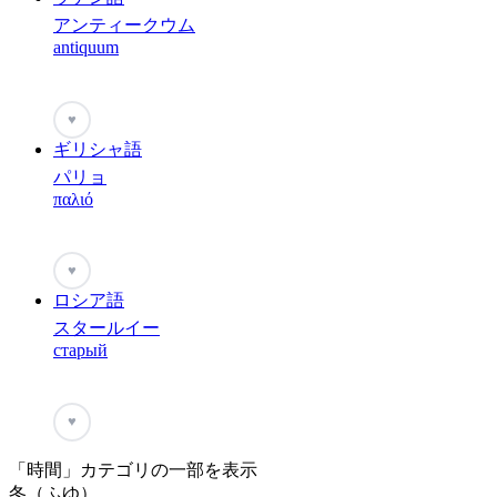
アンティークウム
antiquum
♥
ギリシャ語
パリョ
παλιό
♥
ロシア語
スタールイー
старый
♥
「時間」カテゴリの一部を表示
冬（ふゆ）