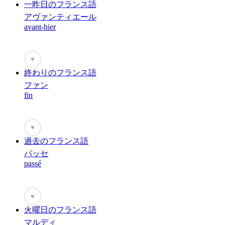
一昨日のフランス語
アヴァンティエール
avant-hier
♥
終わりのフランス語
ファン
fin
♥
過去のフランス語
パッセ
passé
♥
火曜日のフランス語
マルディ