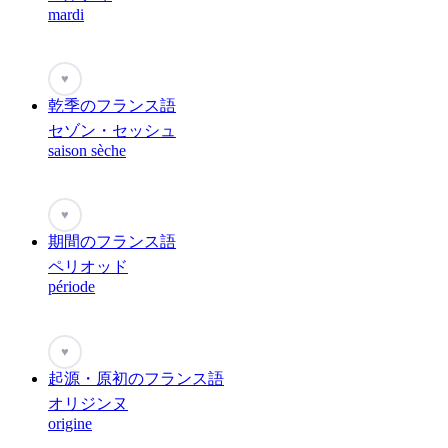
mardi
♥
乾季のフランス語
セゾン・セッシュ
saison sèche
♥
期間のフランス語
ペリオッド
période
♥
起源・原初のフランス語
オリジンヌ
origine