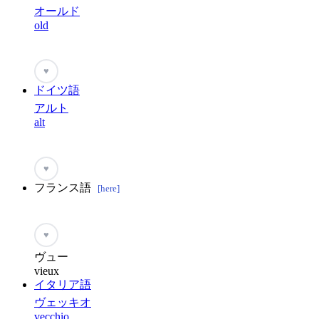
オールド
old
♥
ドイツ語
アルト
alt
♥
フランス語
[here]
♥
ヴュー
vieux
イタリア語
ヴェッキオ
vecchio