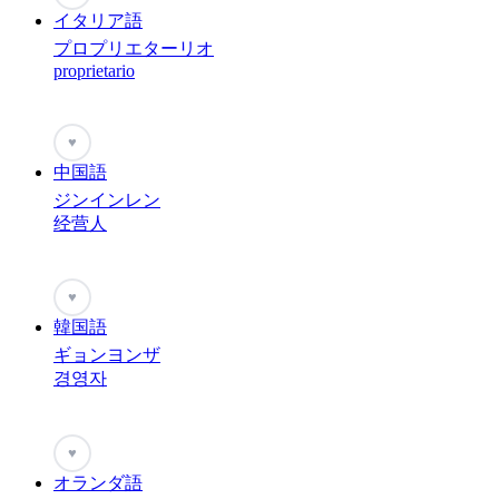
イタリア語
プロプリエターリオ
proprietario
♥
中国語
ジンインレン
经营人
♥
韓国語
ギョンヨンザ
경영자
♥
オランダ語