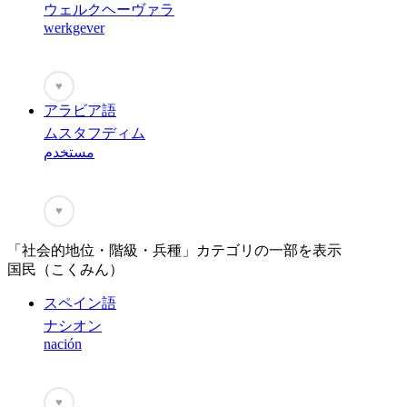
ウェルクヘーヴァラ
werkgever
♥
アラビア語
ムスタフディム
مستخدم
♥
「社会的地位・階級・兵種」カテゴリの一部を表示
国民（こくみん）
スペイン語
ナシオン
nación
♥