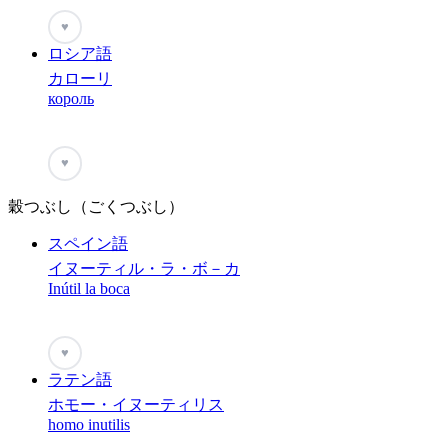
♥
ロシア語
カローリ
король
♥
穀つぶし（ごくつぶし）
スペイン語
イヌーティル・ラ・ボ－カ
Inútil la boca
♥
ラテン語
ホモー・イヌーティリス
homo inutilis