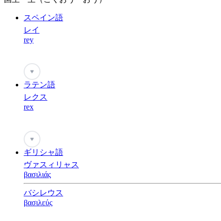
スペイン語
レイ
rey
♥
ラテン語
レクス
rex
♥
ギリシャ語
ヴァスィリャス
βασιλιάς
バシレウス
βασιλεύς