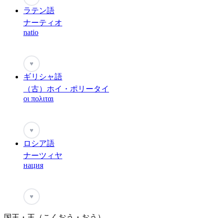
ラテン語
ナーティオ
natio
♥
ギリシャ語
（古）ホイ・ポリータイ
οι πολιται
♥
ロシア語
ナーツィヤ
нация
♥
国王・王（こくおう・おう）