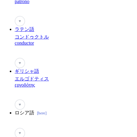
patrono
♥
ラテン語
コンドゥクトル
conductor
♥
ギリシャ語
エルゴドティス
εργοδότης
♥
ロシア語
[here]
♥