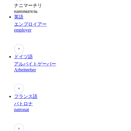
ナニマーチリ
наниматель
英語
エンプロイアー
employer
♥
ドイツ語
アルバイトゲーバー
Arbeitgeber
♥
フランス語
パトロナ
patronat
♥