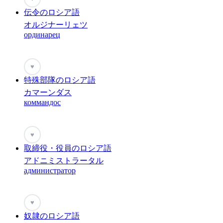
伝令のロシア語
オルジナーリェツ
ординарец
♥
特殊部隊のロシア語
カマーンダス
коммандос
♥
取締役・役員のロシア語
アドニミストラータル
администратор
♥
奴隷のロシア語