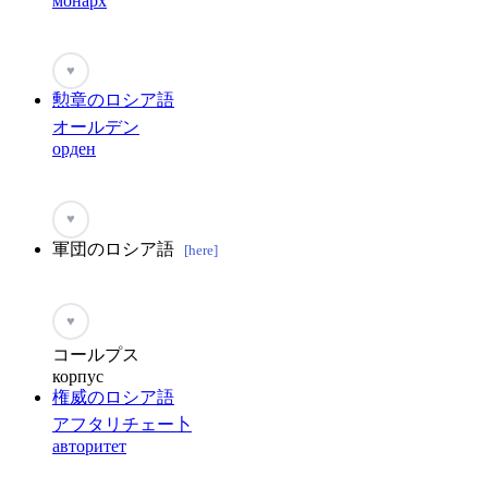
монарх
♥
勲章のロシア語
オールデン
орден
♥
軍団のロシア語
[here]
♥
コールプス
корпус
権威のロシア語
アフタリチェー卜
авторитет