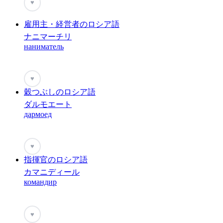
♥
雇用主・経営者のロシア語
ナニマーチリ
наниматель
♥
穀つぶしのロシア語
ダルモエート
дармоед
♥
指揮官のロシア語
カマニディール
командир
♥