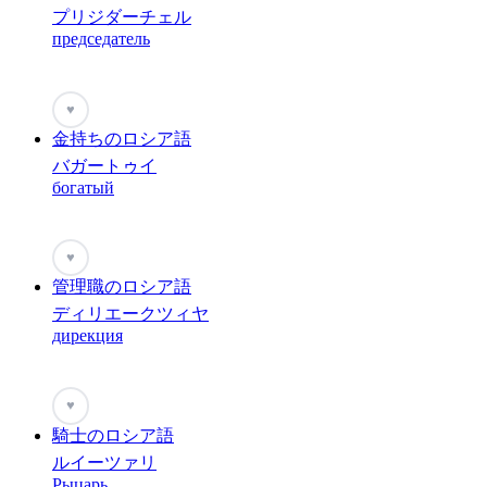
プリジダーチェル
председатель
♥
金持ちのロシア語
バガートゥイ
богатый
♥
管理職のロシア語
ディリエークツィヤ
дирекция
♥
騎士のロシア語
ルイーツァリ
Рыцарь