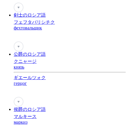
♥
剣士のロシア語
フェフタバリシチク
фехтовальщик
♥
公爵のロシア語
クニャージ
князь
ギエールツォク
герцог
♥
侯爵のロシア語
マルキース
маркиз