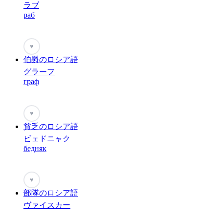
ラブ
раб
♥
伯爵のロシア語
グラーフ
граф
♥
貧乏のロシア語
ビェドニャク
бедняк
♥
部隊のロシア語
ヴァイスカー