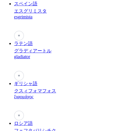
スペイン語
エスグリミスタ
esgrimista
♥
ラテン語
グラディアートル
gladiator
♥
ギリシャ語
クスィフォマフォス
ξιφομάχος
♥
ロシア語
フェフタバリシチク