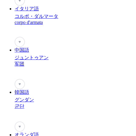
♥
イタリア語
コルポ・ダルマータ
corpo d'armata
♥
中国語
ジュントゥアン
军团
♥
韓国語
グンダン
군단
♥
オランダ語