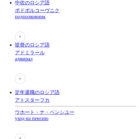
中佐のロシア語
ポドポルコーヴニク
подполковник
♥
提督のロシア語
アドミラール
адмирал
♥
定年退職のロシア語
アトスターフカ
ウホート・ナ・ペンシユー
уход на пенсию
♥