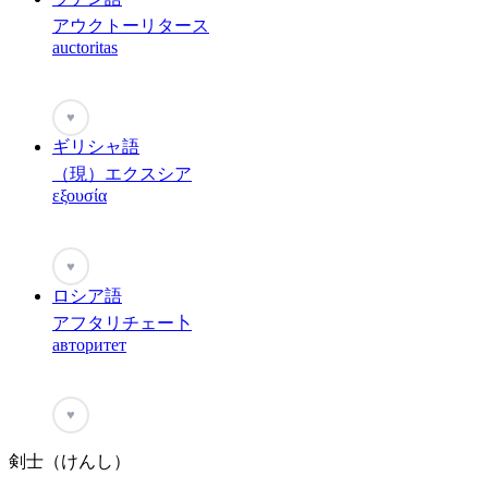
アウクトーリタース
auctoritas
♥
ギリシャ語
（現）エクスシア
εξουσία
♥
ロシア語
アフタリチェー卜
авторитет
♥
剣士（けんし）