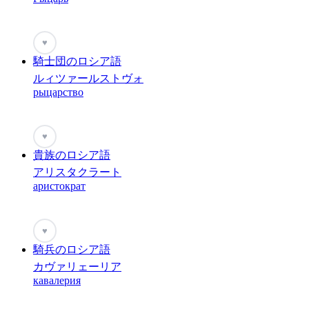
♥
騎士団のロシア語
ルィツァールストヴォ
рыцарство
♥
貴族のロシア語
アリスタクラート
аристократ
♥
騎兵のロシア語
カヴァリェーリア
кавалерия