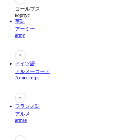
コールプス
корпус
英語
アーミー
army
♥
ドイツ語
アルメーコーア
Armeekorps
♥
フランス語
アルメ
armée