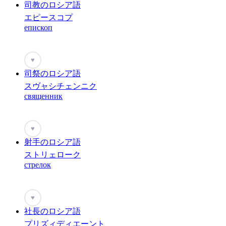
司教のロシア語
エピースコプ
епископ
♥
司祭のロシア語
スヴャシチェンニク
священник
♥
射手のロシア語
ストリェローク
стрелок
♥
社長のロシア語
プリズィディエーント