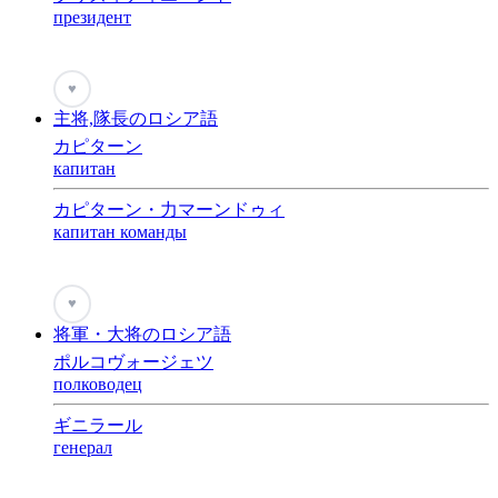
президент
♥
主将,隊長のロシア語
カピターン
капитан
カピターン・力マーンドゥィ
капитан команды
♥
将軍・大将のロシア語
ポルコヴォージェツ
полководец
ギニラール
генерал