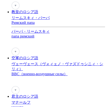
♥
教皇のロシア語
リームスキィ・パーパ
Римский папа
パーパ・リームスキィ
папа римский
♥
空軍のロシア語
ヴェーヴェース（ヴォィェノ・ヴァズドゥシニィ・シ
リィ）
BBC（военно-воздушные силы）
♥
君主のロシア語
マナールフ