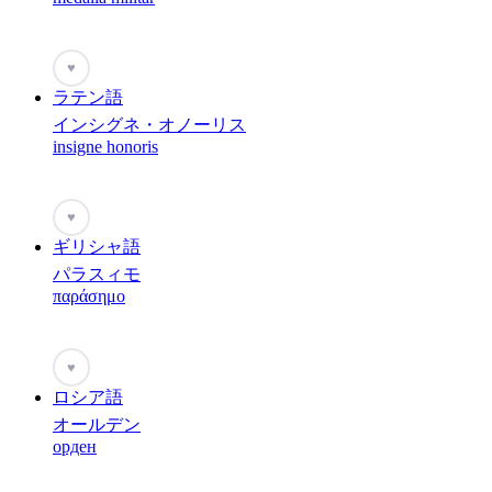
♥
ラテン語
インシグネ・オノーリス
insigne honoris
♥
ギリシャ語
パラスィモ
παράσημο
♥
ロシア語
オールデン
орден