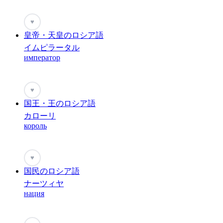
♥
皇帝・天皇のロシア語
イムピラータル
император
♥
国王・王のロシア語
カローリ
король
♥
国民のロシア語
ナーツィヤ
нация