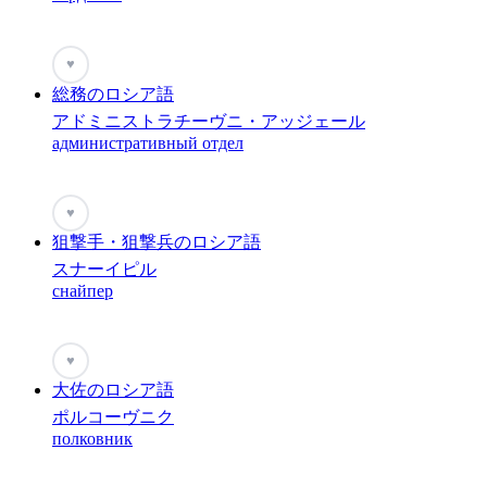
♥
総務のロシア語
アドミニストラチーヴニ・アッジェール
административный отдел
♥
狙撃手・狙撃兵のロシア語
スナーイピル
снайпер
♥
大佐のロシア語
ポルコーヴニク
полковник