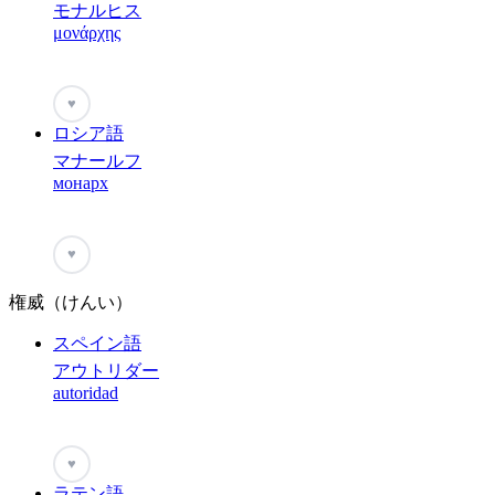
モナルヒス
μονάρχης
♥
ロシア語
マナールフ
монарх
♥
権威（けんい）
スペイン語
アウトリダー
autoridad
♥
ラテン語