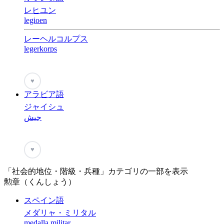
レヒユン
legioen
レーヘルコルプス
legerkorps
♥
アラビア語
ジャイシュ
جيش
♥
「社会的地位・階級・兵種」カテゴリの一部を表示
勲章（くんしょう）
スペイン語
メダリャ・ミリタル
medalla militar