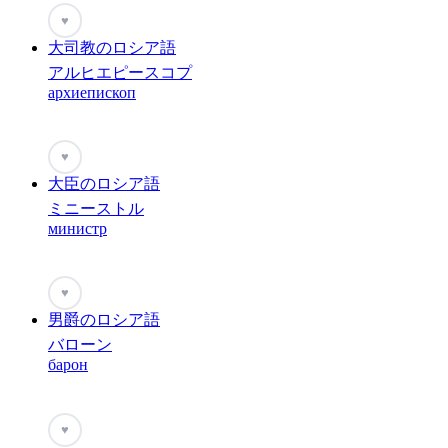
♥
大司教のロシア語
アルヒエピースコプ
архиепископ
♥
大臣のロシア語
ミニーストル
министр
♥
男爵のロシア語
バローン
барон
♥