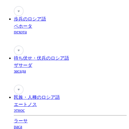
♥
歩兵のロシア語
ペホータ
пехота
♥
待ち伏せ・伏兵のロシア語
ザサーダ
засада
♥
民族・人種のロシア語
エートノス
этнос
ラーサ
раса