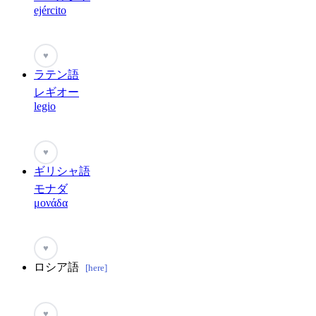
ejército
♥
ラテン語
レギオー
legio
♥
ギリシャ語
モナダ
μονάδα
♥
ロシア語
[here]
♥