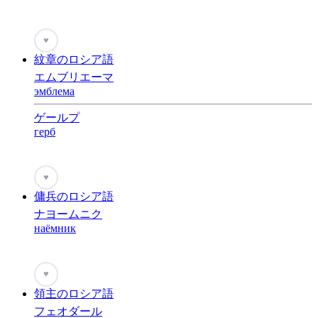
♥
紋章のロシア語
エムブリエーマ
эмблема
ゲールプ
герб
♥
傭兵のロシア語
ナヨームニク
наёмник
♥
領主のロシア語
フェオダール