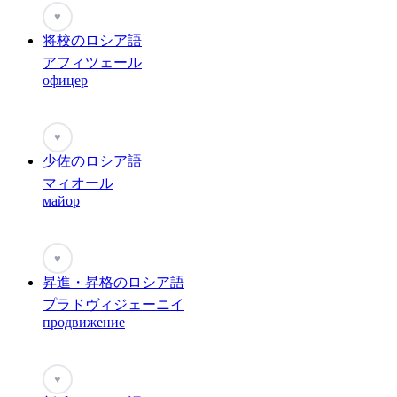
♥
将校のロシア語
アフィツェール
офицер
♥
少佐のロシア語
マィオール
майор
♥
昇進・昇格のロシア語
プラドヴィジェーニイ
продвижение
♥