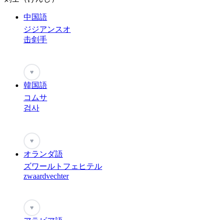
中国語
ジジアンスオ
击剑手
♥
韓国語
コムサ
검사
♥
オランダ語
ズワールトフェヒテル
zwaardvechter
♥