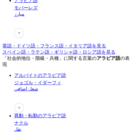
アラビア語
モバーレズ
مبارز
♥
英語・ドイツ語・フランス語・イタリア語を見る
スペイン語・ラテン語・ギリシャ語・ロシア語を見る
「社会的地位・階級・兵種」に関する言葉の
アラビア語
の表
現
アルバイトのアラビア語
ジョゴル・イダーフィ
شغل اضافي
♥
異動・転勤のアラビア語
ナクル
نقل