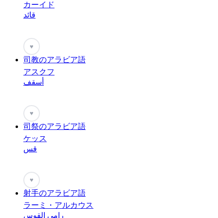
カーイド
قائد
♥
司教のアラビア語
アスクフ
أسقف
♥
司祭のアラビア語
ケッス
قس
♥
射手のアラビア語
ラーミ・アルカウス
رامي القوس