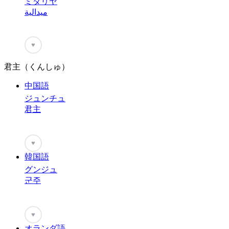
ミダリヤ
ميدالية
♥
君主（くんしゅ）
中国語
ジュンチュ
君主
♥
韓国語
グンジュ
군주
♥
オランダ語