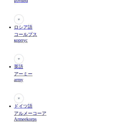
μονάδα
♥
ロシア語
コールプス
корпус
♥
英語
アーミー
army
♥
ドイツ語
アルメーコーア
Armeekorps