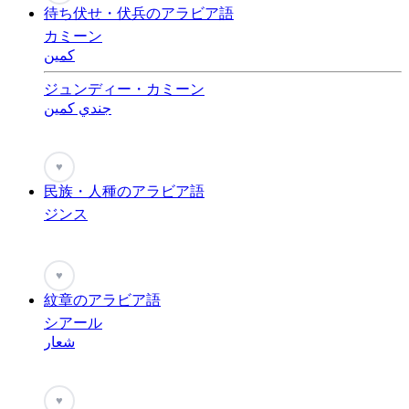
待ち伏せ・伏兵のアラビア語
カミーン
كمين
ジュンディー・カミーン
جندي كمين
♥
民族・人種のアラビア語
ジンス
♥
紋章のアラビア語
シアール
شعار
♥