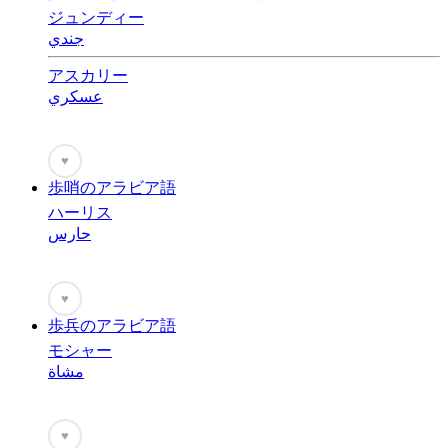
ジュンディー
جندي
アスカリー
عسكري
♥
歩哨のアラビア語
ハーリス
حارس
♥
歩兵のアラビア語
モシャー
مشاة
♥