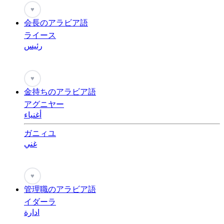
♥
会長のアラビア語
ライース
رئيس
♥
金持ちのアラビア語
アグニヤー
أغنياء
ガニィユ
غني
♥
管理職のアラビア語
イダーラ
ادارة