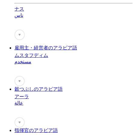
ナス
ناس
♥
雇用主・経営者のアラビア語
ムスタフディム
مستخدم
♥
穀つぶしのアラビア語
アーラ
عالة
♥
指揮官のアラビア語