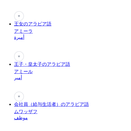
♥
王女のアラビア語
アミーラ
أميرة
♥
王子・皇太子のアラビア語
アミール
أمير
♥
会社員（給与生活者）のアラビア語
ムワッザフ
موظف