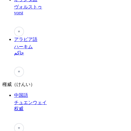
ヴォルストゥ
vorst
♥
アラビア語
ハーキム
حاكم
♥
権威（けんい）
中国語
チュエンウェイ
权威
♥