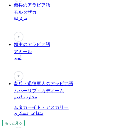
傭兵のアラビア語
モルタザカ
مرتزقة
♥
領主のアラビア語
アミール
أمير
♥
老兵・退役軍人のアラビア語
ムハーリブ・カディーム
محارب قديم
ムタカーイド・アスカリー
متقاعد عسكري
もっと見る
もっと見る
もっと見る
もっと見る
もっと見る
もっと見る
もっと見る
もっと見る
もっと見る
もっと見る
もっと見る
もっと見る
もっと見る
もっと見る
もっと見る
もっと見る