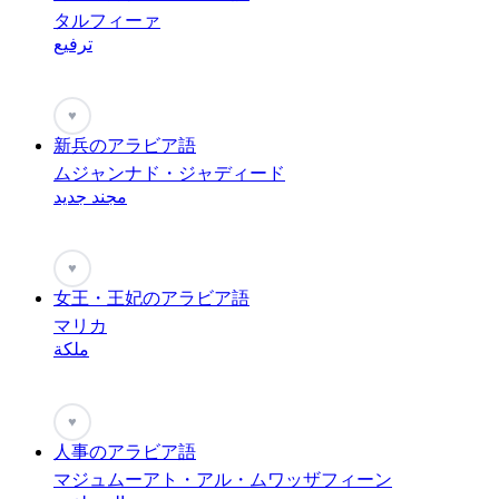
タルフィーァ
ترفيع
♥
新兵のアラビア語
ムジャンナド・ジャディード
مجند جديد
♥
女王・王妃のアラビア語
マリカ
ملكة
♥
人事のアラビア語
マジュムーアト・アル・ムワッザフィーン