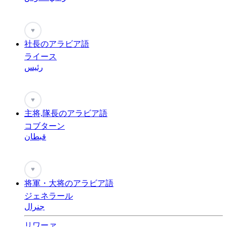
♥
社長のアラビア語
ライース
رئيس
♥
主将,隊長のアラビア語
コブターン
قبطان
♥
将軍・大将のアラビア語
ジェネラール
جنرال
リワーァ