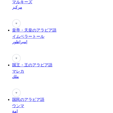
マルキーズ
مركيز
♥
皇帝・天皇のアラビア語
イムベラートール
إمبراطور
♥
国王・王のアラビア語
マレカ
ملك
♥
国民のアラビア語
ウンマ
امة