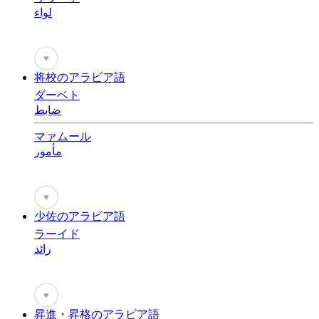
لواء
♥
将校のアラビア語
ダーベト
ضابط
マァムール
مأمور
♥
少佐のアラビア語
ラーイド
رائد
♥
昇進・昇格のアラビア語