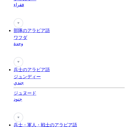
فقراء
♥
部隊のアラビア語
ワフダ
وحدة
♥
兵士のアラビア語
ジュンディー
جندي
ジュヌード
جنود
♥
兵士・軍人・戦士のアラビア語