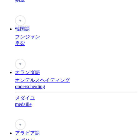
♥
韓国語
フンジャン
훈장
♥
オランダ語
オンデルスヘイディング
onderscheiding
メダイユ
medaille
♥
アラビア語