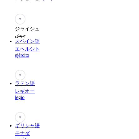
♥
ジャイシュ
جيش
スペイン語
エヘルシト
ejército
♥
ラテン語
レギオー
legio
♥
ギリシャ語
モナダ