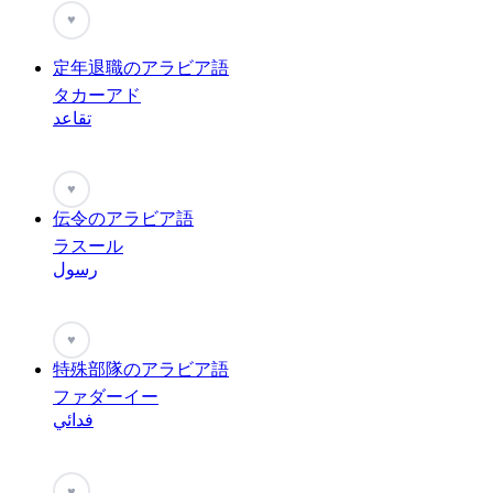
♥
定年退職のアラビア語
タカーアド
تقاعد
♥
伝令のアラビア語
ラスール
رسول
♥
特殊部隊のアラビア語
ファダーイー
فدائي
♥