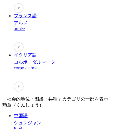
♥
フランス語
アルメ
armée
♥
イタリア語
コルポ・ダルマータ
corpo d'armata
♥
「社会的地位・階級・兵種」カテゴリの一部を表示
勲章（くんしょう）
中国語
シュンジャン
勋章