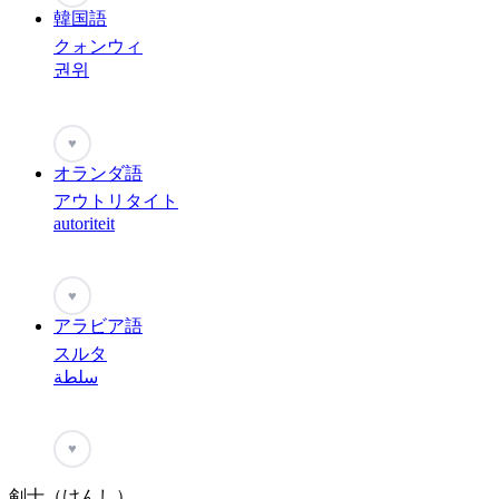
韓国語
クォンウィ
권위
♥
オランダ語
アウトリタイト
autoriteit
♥
アラビア語
スルタ
سلطة
♥
剣士（けんし）