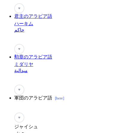
♥
君主のアラビア語
ハーキム
حاكم
♥
勲章のアラビア語
ミダリヤ
ميدالية
♥
軍団のアラビア語
[here]
♥
ジャイシュ
جيش