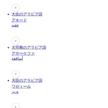
♥
大佐のアラビア語
アキード
عقيد
♥
大司教のアラビア語
アサーケファ
أساقفة
♥
大臣のアラビア語
ワゼィール
وزير
♥