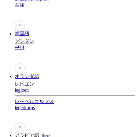
军团
♥
韓国語
グンダン
군단
♥
オランダ語
レヒユン
legioen
レーヘルコルプス
legerkorps
♥
アラビア語
[here]