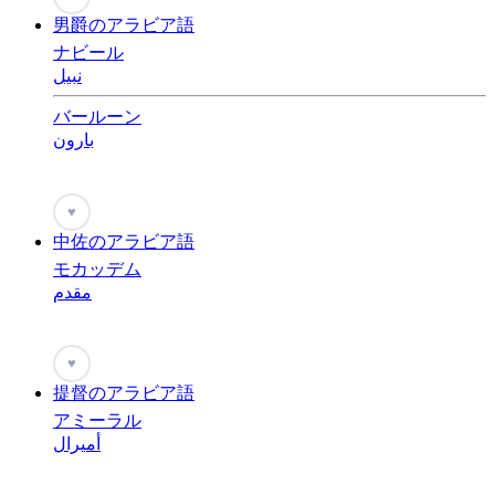
男爵のアラビア語
ナビール
نبيل
バールーン
بارون
♥
中佐のアラビア語
モカッデム
مقدم
♥
提督のアラビア語
アミーラル
أميرال