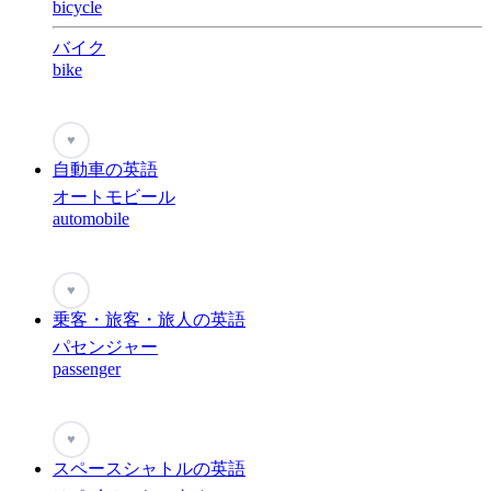
bicycle
バイク
bike
♥
自動車の英語
オートモビール
automobile
♥
乗客・旅客・旅人の英語
パセンジャー
passenger
♥
スペースシャトルの英語