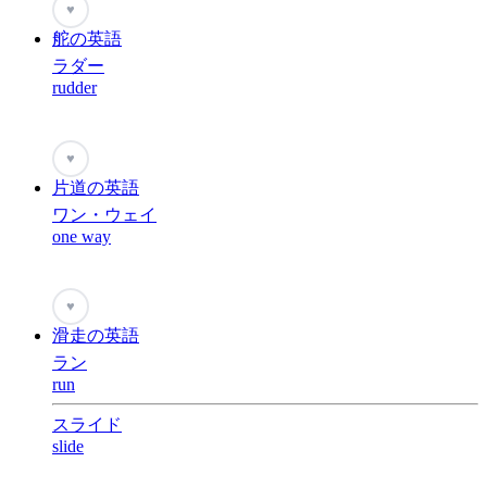
♥
舵の英語
ラダー
rudder
♥
片道の英語
ワン・ウェイ
one way
♥
滑走の英語
ラン
run
スライド
slide