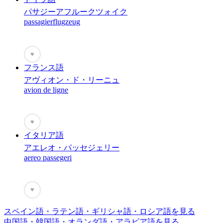
パサジーアフルークツォイク
passagierflugzeug
♥
フランス語
アヴィオン・ド・リーニュ
avion de ligne
♥
イタリア語
アエレオ・パッセジェリー
aereo passegeri
♥
スペイン語・ラテン語・ギリシャ語・ロシア語を見る
中国語・韓国語・オランダ語・アラビア語を見る