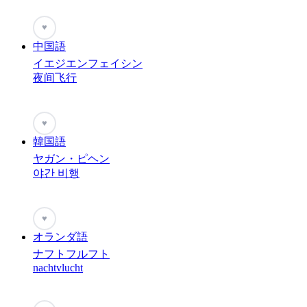
♥
中国語
イエジエンフェイシン
夜间飞行
♥
韓国語
ヤガン・ピヘン
야간 비행
♥
オランダ語
ナフトフルフト
nachtvlucht