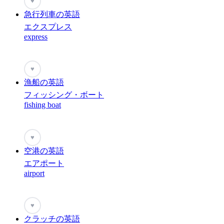
♥
急行列車の英語
エクスプレス
express
♥
漁船の英語
フィッシング・ボート
fishing boat
♥
空港の英語
エアポート
airport
♥
クラッチの英語