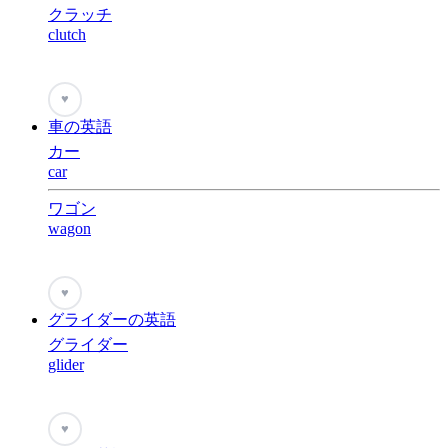
クラッチ
clutch
♥
車の英語
カー
car
ワゴン
wagon
♥
グライダーの英語
グライダー
glider
♥