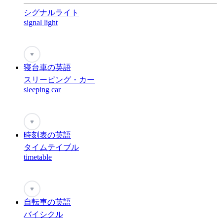
シグナルライト
signal light
♥
寝台車の英語
スリーピング・カー
sleeping car
♥
時刻表の英語
タイムテイブル
timetable
♥
自転車の英語
バイシクル