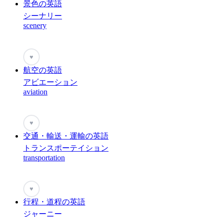
景色の英語
シーナリー
scenery
♥
航空の英語
アビエーション
aviation
♥
交通・輸送・運輸の英語
トランスポーテイション
transportation
♥
行程・道程の英語
ジャーニー