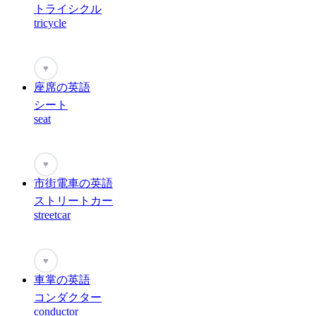
トライシクル
tricycle
♥
座席の英語
シート
seat
♥
市街電車の英語
ストリートカー
streetcar
♥
車掌の英語
コンダクター
conductor