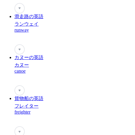
♥
滑走路の英語
ランウェイ
runway
♥
カヌーの英語
カヌー
canoe
♥
貨物船の英語
フレイター
freighter
♥