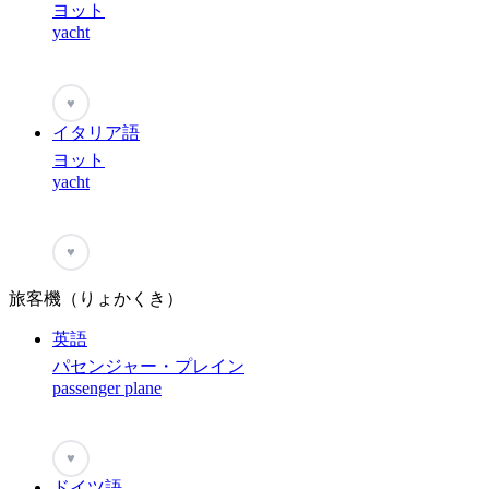
ヨット
yacht
♥
イタリア語
ヨット
yacht
♥
旅客機（りょかくき）
英語
パセンジャー・プレイン
passenger plane
♥
ドイツ語