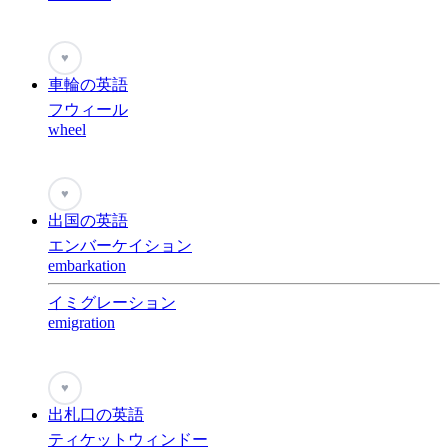
♥
車輪の英語
フウィール
wheel
♥
出国の英語
エンバーケイション
embarkation
イミグレーション
emigration
♥
出札口の英語
ティケットウィンドー