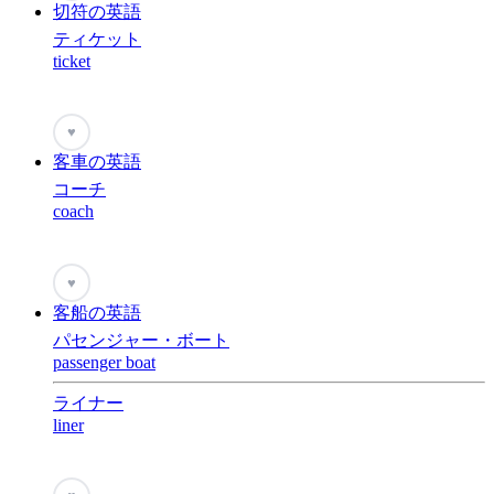
切符の英語
ティケット
ticket
♥
客車の英語
コーチ
coach
♥
客船の英語
パセンジャー・ボート
passenger boat
ライナー
liner