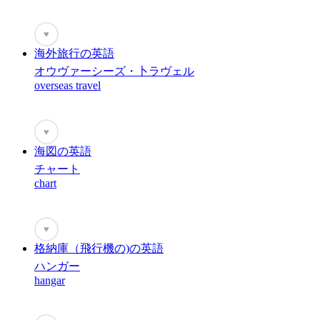
♥
海外旅行の英語
オウヴァーシーズ・卜ラヴェル
overseas travel
♥
海図の英語
チャート
chart
♥
格納庫（飛行機の)の英語
ハンガー
hangar