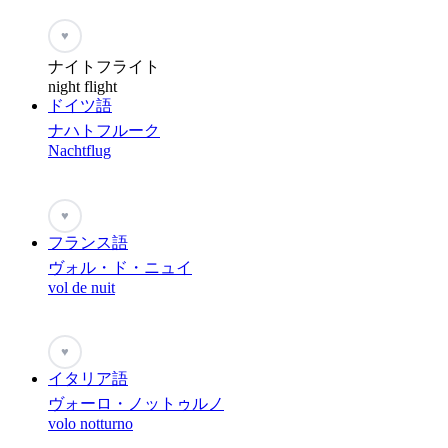
♥
ナイトフライト
night flight
ドイツ語
ナハトフルーク
Nachtflug
♥
フランス語
ヴォル・ド・ニュイ
vol de nuit
♥
イタリア語
ヴォーロ・ノットゥルノ
volo notturno