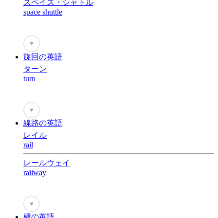
スペイス・シャトル
space shuttle
♥
旋回の英語
ターン
turn
♥
線路の英語
レイル
rail
レールウェイ
railway
♥
橇の英語