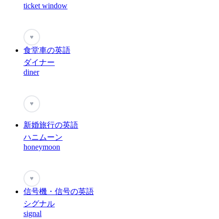
ticket window
♥
食堂車の英語
ダイナー
diner
♥
新婚旅行の英語
ハニムーン
honeymoon
♥
信号機・信号の英語
シグナル
signal