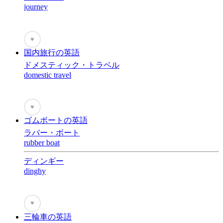
journey
♥
国内旅行の英語
ドメスティック・トラベル
domestic travel
♥
ゴムボートの英語
ラバー・ボート
rubber boat
ディンギー
dinghy
♥
三輪車の英語