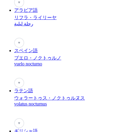
♥
アラビア語
リフラ・ライリーヤ
رحلة ليلية
♥
スペイン語
ブエロ・ノクトゥルノ
vuelo nocturno
♥
ラテン語
ウォラートゥス・ノクトゥルヌス
volatus nocturnus
♥
ギリシャ語