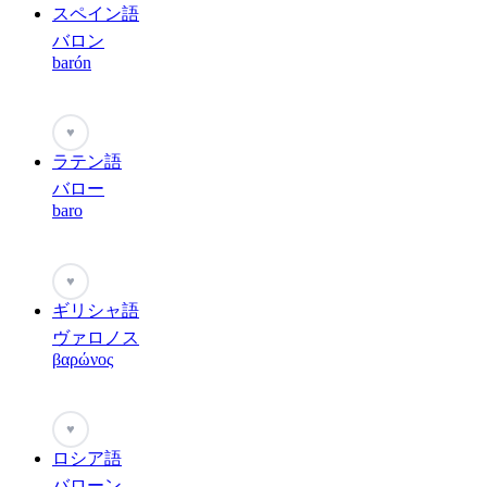
スペイン語
バロン
barón
♥
ラテン語
バロー
baro
♥
ギリシャ語
ヴァロノス
βαρώνος
♥
ロシア語
バローン