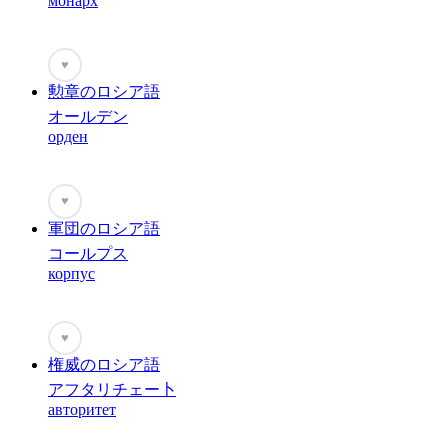
монарх
♥
勲章のロシア語
オールデン
орден
♥
軍団のロシア語
コールプス
корпус
♥
権威のロシア語
アフタリチェー卜
авторитет