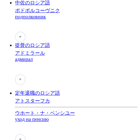
中佐のロシア語
ポドポルコーヴニク
подполковник
♥
提督のロシア語
アドミラール
адмирал
♥
定年退職のロシア語
アトスターフカ
ウホート・ナ・ペンシユー
уход на пенсию
♥