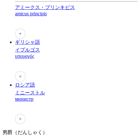
アミークス・プリンキピス
amicus principis
♥
ギリシャ語
イプルゴス
υπουργός
♥
ロシア語
ミニーストル
министр
♥
男爵（だんしゃく）