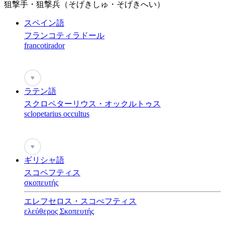
狙撃手・狙撃兵（そげきしゅ・そげきへい）
スペイン語
フランコティラドール
francotirador
♥
ラテン語
スクロペターリウス・オックルトゥス
sclopetarius occultus
♥
ギリシャ語
スコペフティス
σκοπευτής
エレフセロス・スコぺフティス
ελεύθερος Σκοπευτής