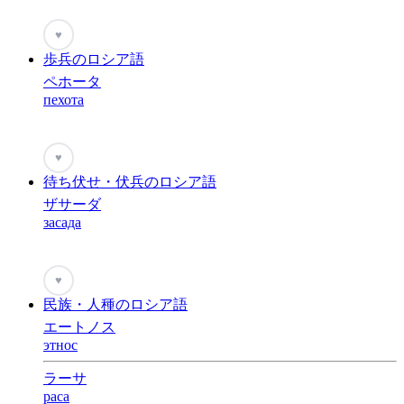
♥
歩兵のロシア語
ペホータ
пехота
♥
待ち伏せ・伏兵のロシア語
ザサーダ
засада
♥
民族・人種のロシア語
エートノス
этнос
ラーサ
раса