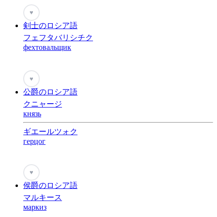
♥
剣士のロシア語
フェフタバリシチク
фехтовальщик
♥
公爵のロシア語
クニャージ
князь
ギエールツォク
герцог
♥
侯爵のロシア語
マルキース
маркиз