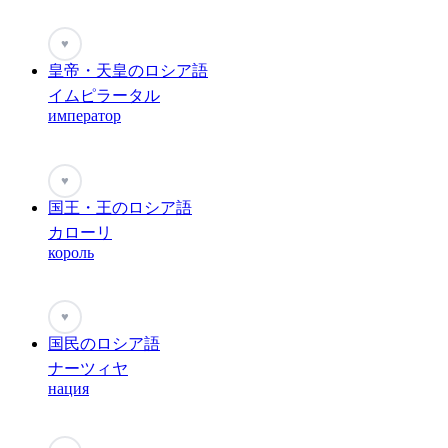
♥
皇帝・天皇のロシア語
イムピラータル
император
♥
国王・王のロシア語
カローリ
король
♥
国民のロシア語
ナーツィヤ
нация