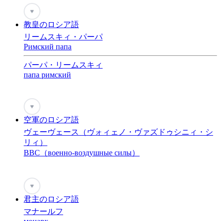
♥
教皇のロシア語
リームスキィ・パーパ
Римский папа
パーパ・リームスキィ
папа римский
♥
空軍のロシア語
ヴェーヴェース（ヴォィェノ・ヴァズドゥシニィ・シ
リィ）
BBC（военно-воздушные силы）
♥
君主のロシア語
マナールフ