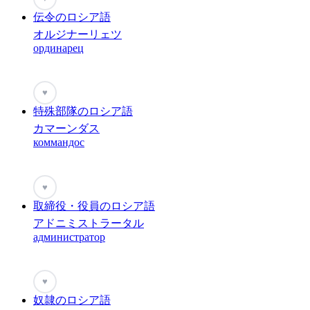
伝令のロシア語
オルジナーリェツ
ординарец
♥
特殊部隊のロシア語
カマーンダス
коммандос
♥
取締役・役員のロシア語
アドニミストラータル
администратор
♥
奴隷のロシア語