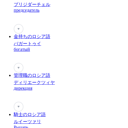
プリジダーチェル
председатель
♥
金持ちのロシア語
バガートゥイ
богатый
♥
管理職のロシア語
ディリエークツィヤ
дирекция
♥
騎士のロシア語
ルイーツァリ
Рыцарь