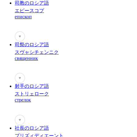
司教のロシア語
エピースコプ
епископ
♥
司祭のロシア語
スヴャシチェンニク
священник
♥
射手のロシア語
ストリェローク
стрелок
♥
社長のロシア語
プリズィディエーント