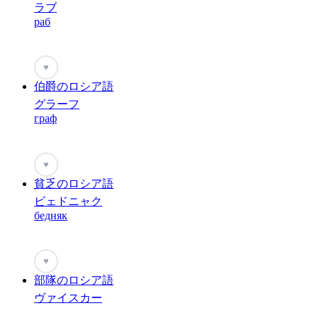
ラブ
раб
♥
伯爵のロシア語
グラーフ
граф
♥
貧乏のロシア語
ビェドニャク
бедняк
♥
部隊のロシア語
ヴァイスカー