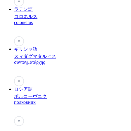
♥
ラテン語
コロネルス
colonellus
♥
ギリシャ語
スィダグマタルヒス
συνταγματάρχης
♥
ロシア語
ポルコーヴニク
полковник
♥