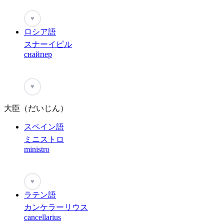
♥
ロシア語
スナーイピル
снайпер
♥
大臣（だいじん）
スペイン語
ミニストロ
ministro
♥
ラテン語
カンケラーリウス
cancellarius