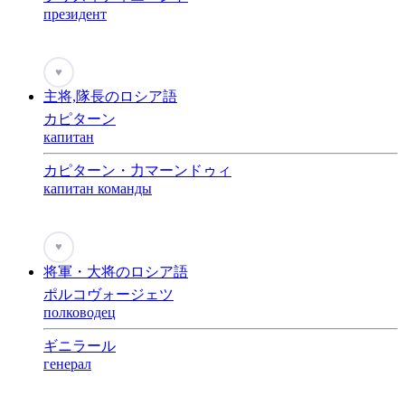
президент
♥
主将,隊長のロシア語
カピターン
капитан
カピターン・力マーンドゥィ
капитан команды
♥
将軍・大将のロシア語
ポルコヴォージェツ
полководец
ギニラール
генерал