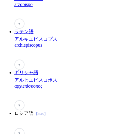
arzobispo
♥
ラテン語
アルキエピスコプス
archiepiscopus
♥
ギリシャ語
アルヒエピスコポス
αρχιεπίσκοπος
♥
ロシア語
[here]
♥