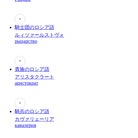
♥
騎士団のロシア語
ルィツァールストヴォ
рыцарство
♥
貴族のロシア語
アリスタクラート
аристократ
♥
騎兵のロシア語
カヴァリェーリア
кавалерия