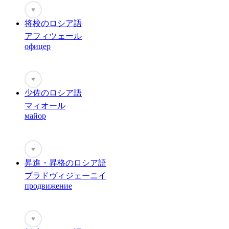
♥
将校のロシア語
アフィツェール
офицер
♥
少佐のロシア語
マィオール
майор
♥
昇進・昇格のロシア語
プラドヴィジェーニイ
продвижение
♥