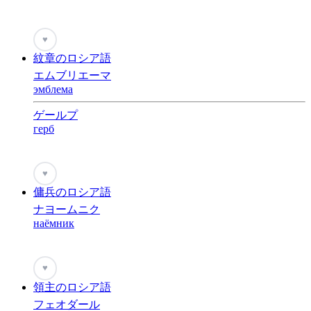
♥
紋章のロシア語
エムブリエーマ
эмблема
ゲールプ
герб
♥
傭兵のロシア語
ナヨームニク
наёмник
♥
領主のロシア語
フェオダール