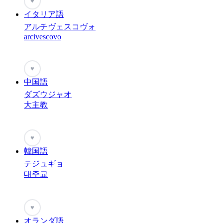
♥
イタリア語
アルチヴェスコヴォ
arcivescovo
♥
中国語
ダズウジャオ
大主教
♥
韓国語
テジュギョ
대주교
♥
オランダ語