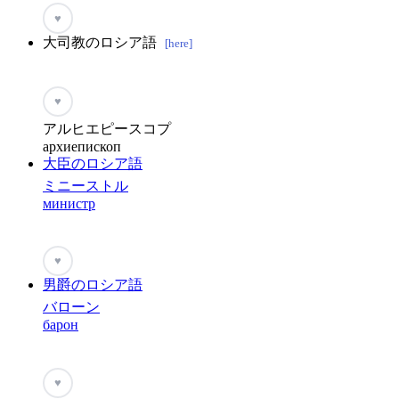
♥
大司教のロシア語
[here]
♥
アルヒエピースコプ
архиепископ
大臣のロシア語
ミニーストル
министр
♥
男爵のロシア語
バローン
барон
♥