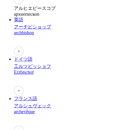
アルヒエピースコプ
архиепископ
英語
アーチビショップ
archbishop
♥
ドイツ語
工ルツビッショフ
Erzbischof
♥
フランス語
アルシェヴェック
archevêque