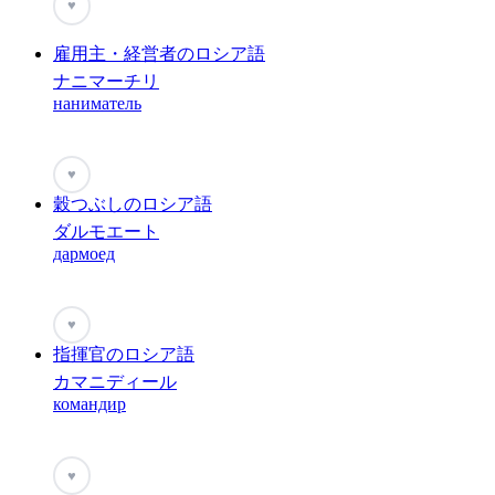
♥
雇用主・経営者のロシア語
ナニマーチリ
наниматель
♥
穀つぶしのロシア語
ダルモエート
дармоед
♥
指揮官のロシア語
カマニディール
командир
♥