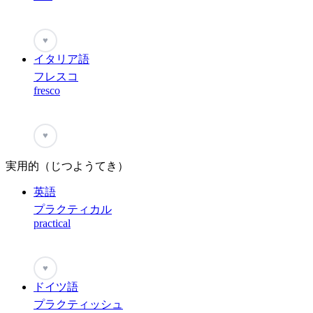
♥
イタリア語
フレスコ
fresco
♥
実用的（じつようてき）
英語
プラクティカル
practical
♥
ドイツ語
プラクティッシュ