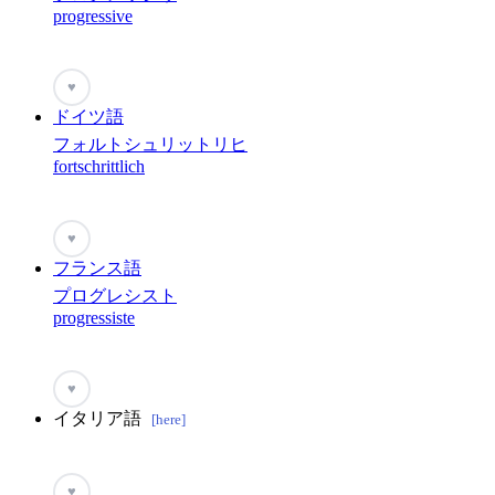
progressive
♥
ドイツ語
フォルトシュリットリヒ
fortschrittlich
♥
フランス語
プログレシスト
progressiste
♥
イタリア語
[here]
♥