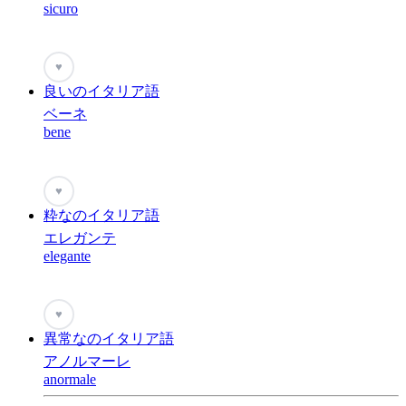
sicuro
♥
良いのイタリア語
ベーネ
bene
♥
粋なのイタリア語
エレガンテ
elegante
♥
異常なのイタリア語
アノルマーレ
anormale