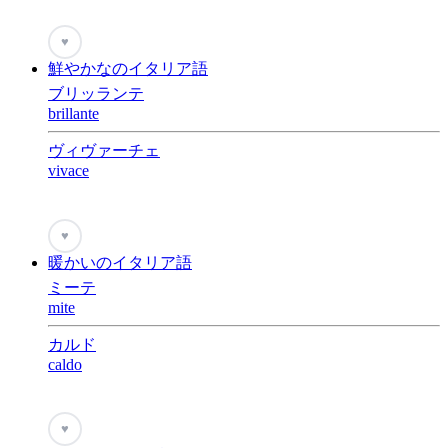
♥
鮮やかなのイタリア語
ブリッランテ
brillante
ヴィヴァーチェ
vivace
♥
暖かいのイタリア語
ミーテ
mite
カルド
caldo
♥