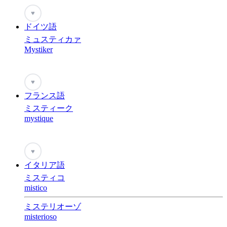
♥
ドイツ語
ミュスティカァ
Mystiker
♥
フランス語
ミスティーク
mystique
♥
イタリア語
ミスティコ
mistico
ミステリオーゾ
misterioso