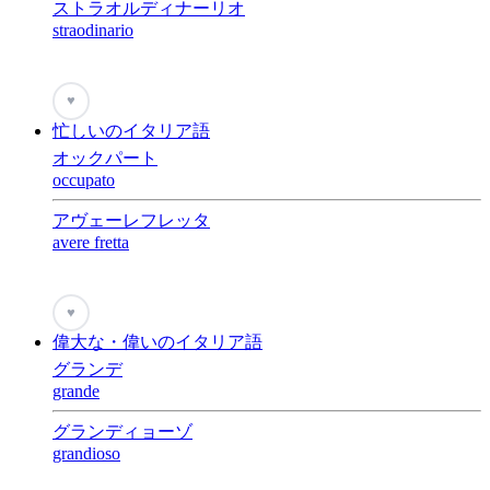
ストラオルディナーリオ
straodinario
♥
忙しいのイタリア語
オックパート
occupato
アヴェーレフレッタ
avere fretta
♥
偉大な・偉いのイタリア語
グランデ
grande
グランディョーゾ
grandioso