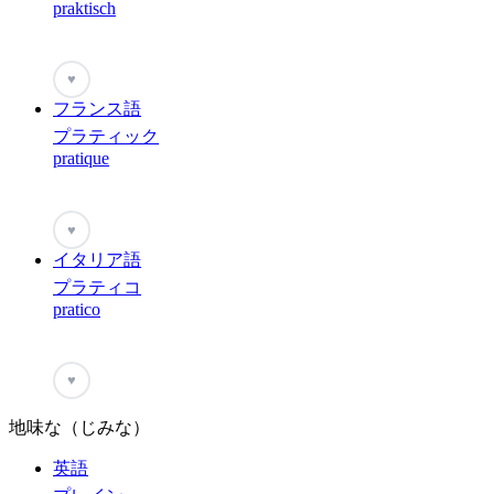
praktisch
♥
フランス語
プラティック
pratique
♥
イタリア語
プラティコ
pratico
♥
地味な（じみな）
英語