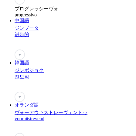
プログレッシーヴォ
progressivo
中国語
ジンブータ
进步的
♥
韓国語
ジンボジョク
진보적
♥
オランダ語
ヴォーアウ卜ストレーヴェントゥ
vooruitstrevend