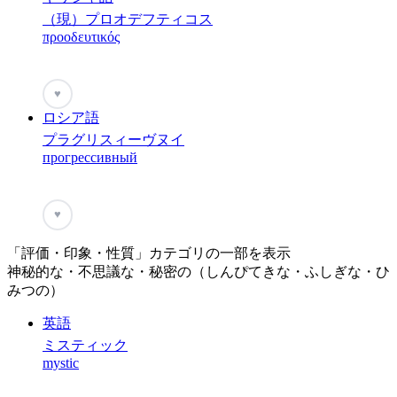
（現）プロオデフティコス
προοδευτικός
♥
ロシア語
プラグリスィーヴヌイ
прогрессивный
♥
「評価・印象・性質」カテゴリの一部を表示
神秘的な・不思議な・秘密の（しんぴてきな・ふしぎな・ひ
みつの）
英語
ミスティック
mystic