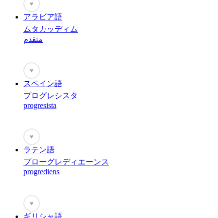
♥
アラビア語
ムタカッディム
متقدم
♥
スペイン語
プログレシスタ
progresista
♥
ラテン語
プローグレディエーンス
progrediens
♥
ギリシャ語