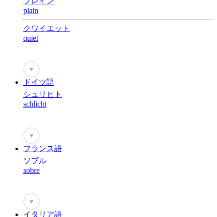
プレイン
plain
クワイエット
quiet
♥
ドイツ語
シュリヒト
schlicht
♥
フランス語
ソブル
sobre
♥
イタリア語