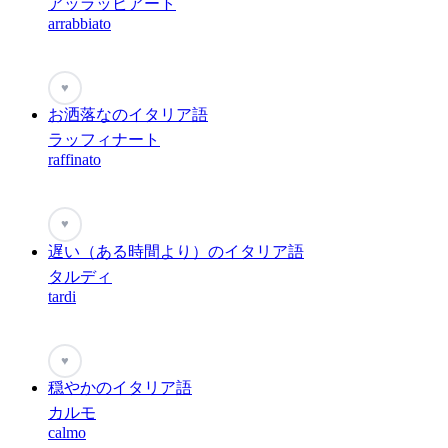
アッラッビアート
arrabbiato
♥
お洒落なのイタリア語
ラッフィナート
raffinato
♥
遅い（ある時間より）のイタリア語
タルディ
tardi
♥
穏やかのイタリア語
カルモ
calmo