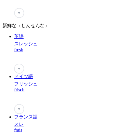
♥
新鮮な（しんせんな）
英語
スレッシュ
fresh
♥
ドイツ語
フリッシュ
frisch
♥
フランス語
スレ
frais