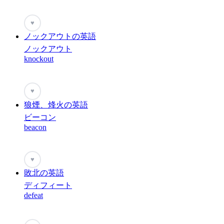
♥
ノックアウトの英語
ノックアウト
knockout
♥
狼煙、烽火の英語
ビーコン
beacon
♥
敗北の英語
ディフィート
defeat