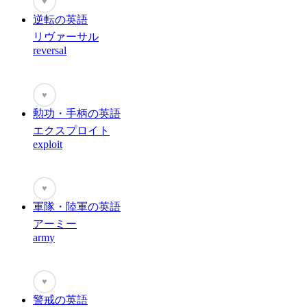
♥
逆転の英語
リヴァーサル
reversal
♥
勲功・手柄の英語
エクスプロイト
exploit
♥
軍隊・陸軍の英語
アーミー
army
♥
警戒の英語