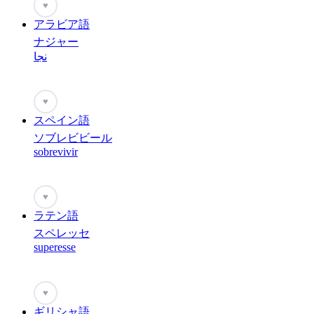
♥
アラビア語
ナジャー
نجا
♥
スペイン語
ソブレビビール
sobrevivir
♥
ラテン語
スペレッセ
superesse
♥
ギリシャ語