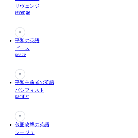
リヴェンジ
revenge
♥
平和の英語
ピース
peace
♥
平和主義者の英語
パシフィスト
pacifist
♥
包囲攻撃の英語
シージュ