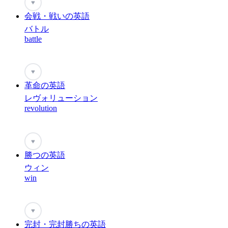
♥
会戦・戦いの英語
バトル
battle
♥
革命の英語
レヴォリューション
revolution
♥
勝つの英語
ウィン
win
♥
完封・完封勝ちの英語