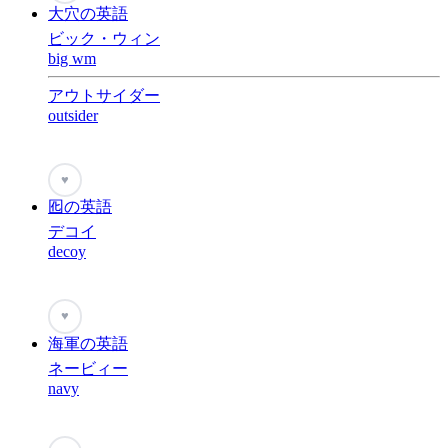
大穴の英語
ビック・ウィン
big wm
アウトサイダー
outsider
♥
囮の英語
デコイ
decoy
♥
海軍の英語
ネービィー
navy