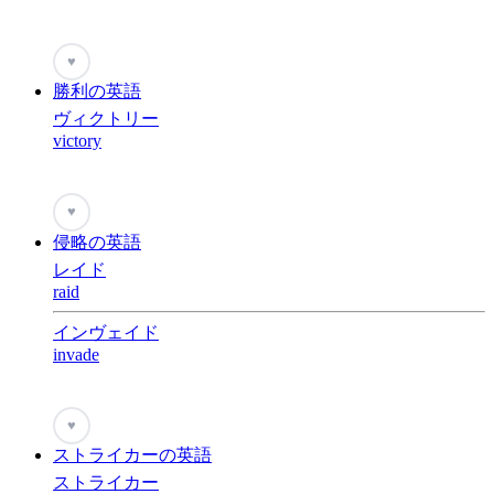
♥
勝利の英語
ヴィクトリー
victory
♥
侵略の英語
レイド
raid
インヴェイド
invade
♥
ストライカーの英語
ストライカー