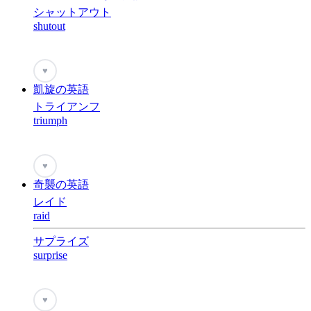
シャットアウト
shutout
♥
凱旋の英語
トライアンフ
triumph
♥
奇襲の英語
レイド
raid
サプライズ
surprise
♥