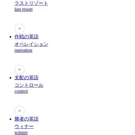
ラストリゾート
last resort
♥
作戦の英語
オペレイション
operation
♥
支配の英語
コントロール
control
♥
勝者の英語
ウィナー
winner