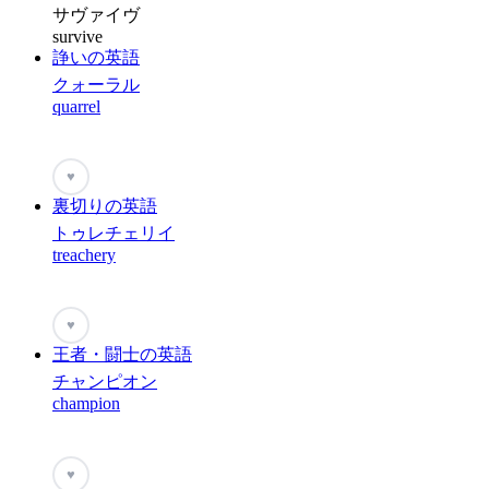
サヴァイヴ
survive
諍いの英語
クォーラル
quarrel
♥
裏切りの英語
トゥレチェリイ
treachery
♥
王者・闘士の英語
チャンピオン
champion
♥