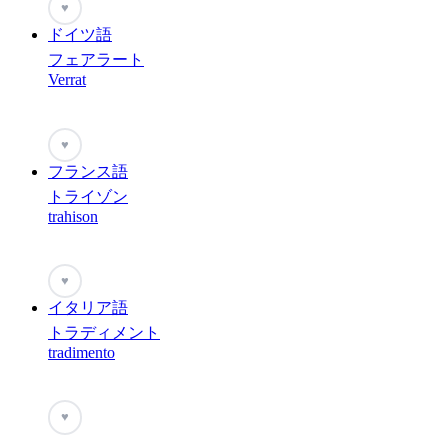
♥
ドイツ語
フェアラート
Verrat
♥
フランス語
トライゾン
trahison
♥
イタリア語
トラディメント
tradimento
♥