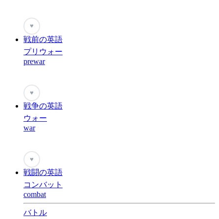
♥
戦前の英語
プリウォー
prewar
♥
戦争の英語
ウォー
war
♥
戦闘の英語
コンバット
combat
バトル