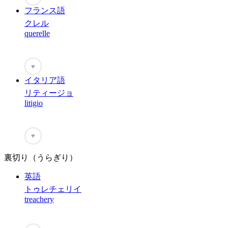
フランス語
クレル
querelle
♥
イタリア語
リティージョ
litigio
♥
裏切り（うらぎり）
英語
トゥレチェリイ
treachery