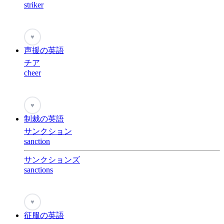
striker
♥
声援の英語
チア
cheer
♥
制裁の英語
サンクション
sanction
サンクションズ
sanctions
♥
征服の英語