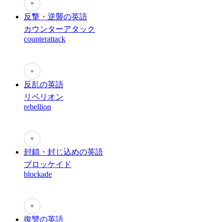
♥
反撃・逆襲の英語
カウンターアタック
counterattack
♥
反乱の英語
リベリオン
rebellion
♥
封鎖・封じ込めの英語
ブロッケイド
blockade
♥
復讐の英語