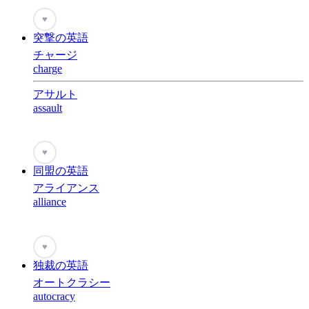
♥
突撃の英語
チャージ
charge
アサルト
assault
♥
同盟の英語
アライアンス
alliance
♥
独裁の英語
オートクラシー
autocracy