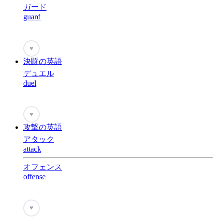
ガード
guard
♥
決闘の英語
デュエル
duel
♥
攻撃の英語
アタック
attack
オフェンス
offense
♥