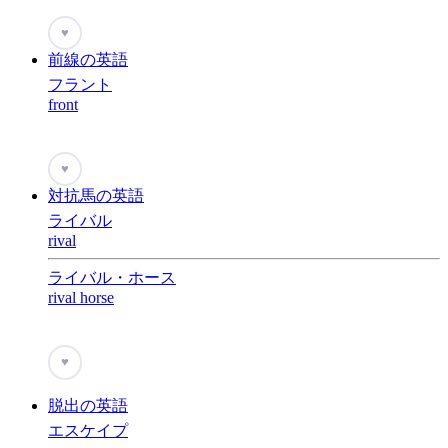
♥
前線の英語
フラント
front
♥
対抗馬の英語
ライバル
rival
ライバル・ホース
rival horse
♥
脱出の英語
エスケイプ