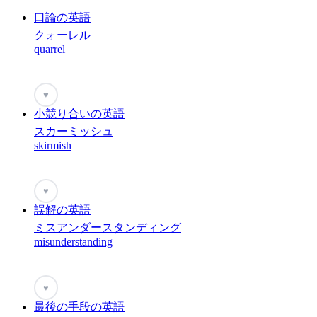
口論の英語
クォーレル
quarrel
♥
小競り合いの英語
スカーミッシュ
skirmish
♥
誤解の英語
ミスアンダースタンディング
misunderstanding
♥
最後の手段の英語