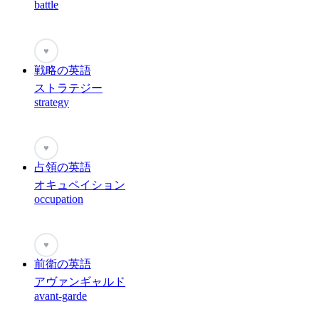
battle
♥
戦略の英語
ストラテジー
strategy
♥
占領の英語
オキュペイション
occupation
♥
前衛の英語
アヴァンギャルド
avant-garde