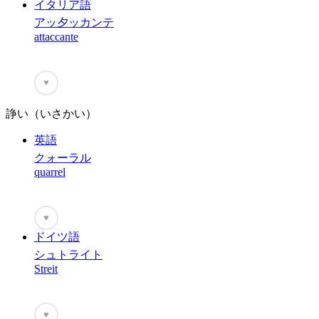
イタリア語
アッ夕ッカンテ
attaccante
♥
諍い（いさかい）
英語
クォーラル
quarrel
♥
ドイツ語
シュトライト
Streit
♥