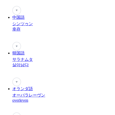
♥
中国語
シンツゥン
幸存
♥
韓国語
サラナムタ
살아남다
♥
オランダ語
オーバラレーヴン
overleven