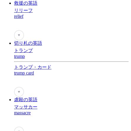
救援の英語
リリーフ
relief
♥
切り札の英語
トランプ
trump
トランプ・カード
trump card
♥
虐殺の英語
マッサカー
massacre