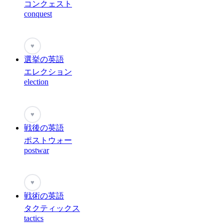
コンクェスト
conquest
♥
選挙の英語
エレクション
election
♥
戦後の英語
ポストウォー
postwar
♥
戦術の英語
タクティックス
tactics