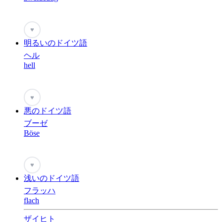
♥
明るいのドイツ語
ヘル
hell
♥
悪のドイツ語
ブーゼ
Böse
♥
浅いのドイツ語
フラッハ
flach
ザイヒト