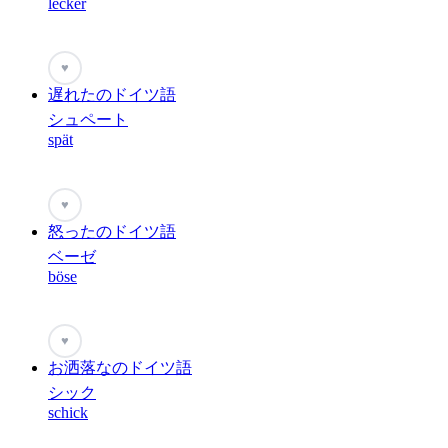
lecker
♥
遅れたのドイツ語
シュペート
spät
♥
怒ったのドイツ語
ベーゼ
böse
♥
お洒落なのドイツ語
シック
schick