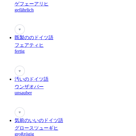
ゲフェーアリヒ
gefährlich
♥
既製ののドイツ語
フェアティヒ
fertig
♥
汚いのドイツ語
ウンザオバー
unsauber
♥
気前のいいのドイツ語
グロースツューギヒ
großzügig