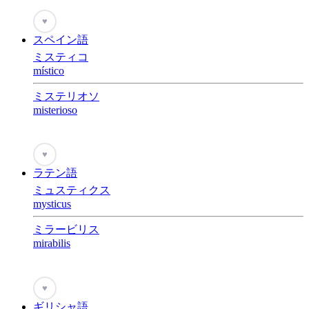
♥
スペイン語
ミスティコ
místico
ミステリオソ
misterioso
♥
ラテン語
ミュスティクス
mysticus
ミラービリス
mirabilis
♥
ギリシャ語