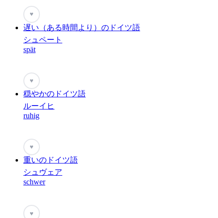
♥
遅い（ある時間より）のドイツ語
シュペート
spät
♥
穏やかのドイツ語
ルーイヒ
ruhig
♥
重いのドイツ語
シュヴェア
schwer
♥