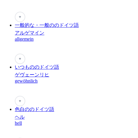
♥
一般的な・一般ののドイツ語
アルゲマイン
allgemein
♥
いつもののドイツ語
ゲヴェーンリヒ
gewöhnlich
♥
色白ののドイツ語
ヘル
hell