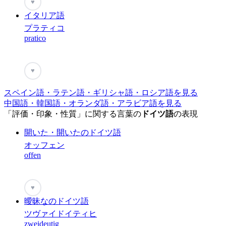
♥
イタリア語
プラティコ
pratico
♥
スペイン語・ラテン語・ギリシャ語・ロシア語を見る
中国語・韓国語・オランダ語・アラビア語を見る
「評価・印象・性質」に関する言葉の
ドイツ語
の表現
開いた・開いたのドイツ語
オッフェン
offen
♥
曖昧なのドイツ語
ツヴァイドイティヒ
zweideutig