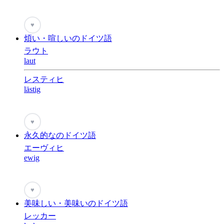
♥
煩い・喧しいのドイツ語
ラウト
laut
レスティヒ
lästig
♥
永久的なのドイツ語
エーヴィヒ
ewig
♥
美味しい・美味いのドイツ語
レッカー