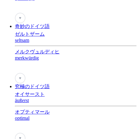
♥
奇妙のドイツ語
ゼルトザーム
seltsam
メルクヴュルディヒ
merkwürdig
♥
究極のドイツ語
オイサースト
äußerst
オプティマール
optimal
♥