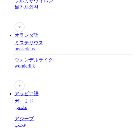
プルガサウィハン
불가사의한
♥
オランダ語
ミステリウス
mysterieus
ウォンデルライク
wonderlijk
♥
アラビア語
ガーミド
غامض
アジーブ
عجيب