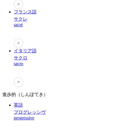
♥
フランス語
サクレ
sacré
♥
イタリア語
サクロ
sacro
♥
進歩的（しんぽてき）
英語
プログレッシヴ
progressive