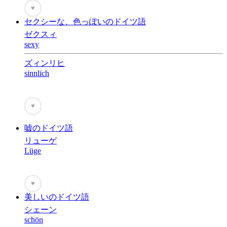
♥
セクシーな、色っぽいのドイツ語
ゼクスィ
sexy
ズィンリヒ
sinnlich
♥
嘘のドイツ語
リューゲ
Lüge
♥
美しいのドイツ語
シェーン
schön