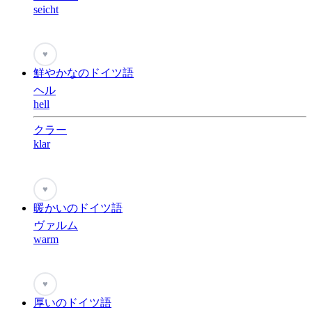
seicht
♥
鮮やかなのドイツ語
ヘル
hell
クラー
klar
♥
暖かいのドイツ語
ヴァルム
warm
♥
厚いのドイツ語