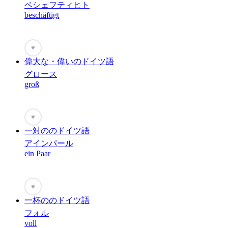
ベシェフティヒト
beschäftigt
♥
偉大な・偉いのドイツ語
グロース
groß
♥
一対ののドイツ語
アインパール
ein Paar
♥
一杯ののドイツ語
フォル
voll