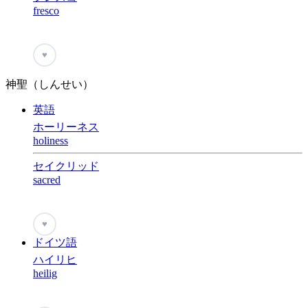
fresco
♥
神聖（しんせい）
英語
ホーリーネス
holiness
セイクリッド
sacred
♥
ドイツ語
ハイリヒ
heilig