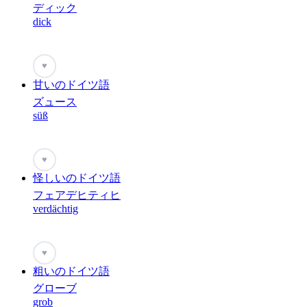
ディック
dick
♥
甘いのドイツ語
ズュース
süß
♥
怪しいのドイツ語
フェアデヒティヒ
verdächtig
♥
粗いのドイツ語
グローブ
grob