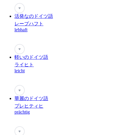
♥
活発なのドイツ語
レープハフト
lebhaft
♥
軽いのドイツ語
ライヒト
leicht
♥
華麗のドイツ語
プレヒティヒ
prächtig
♥