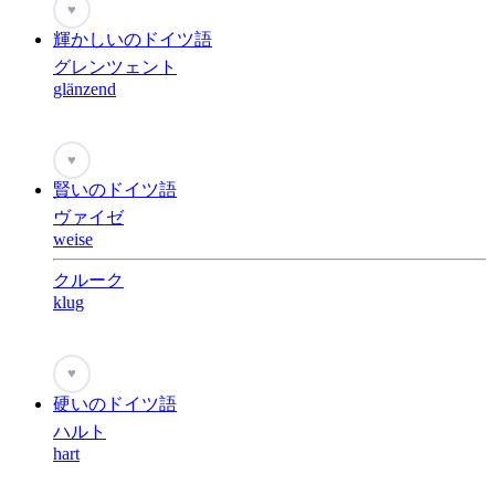
♥
輝かしいのドイツ語
グレンツェント
glänzend
♥
賢いのドイツ語
ヴァイゼ
weise
クルーク
klug
♥
硬いのドイツ語
ハルト
hart