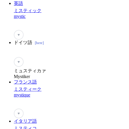
英語
ミスティック
mystic
♥
ドイツ語
[here]
♥
ミュスティカァ
Mystiker
フランス語
ミスティーク
mystique
♥
イタリア語
ミスティコ