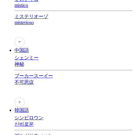
mistico
ミステリオーゾ
misterioso
♥
中国語
シェンミー
神秘
ブーカースーイー
不可思议
♥
韓国語
シンビロウン
신비로운