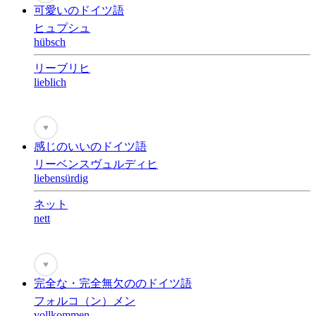
可愛いのドイツ語
ヒュプシュ
hübsch
リーブリヒ
lieblich
♥
感じのいいのドイツ語
リーベンスヴュルディヒ
liebensürdig
ネット
nett
♥
完全な・完全無欠ののドイツ語
フォルコ（ン）メン
vollkommen