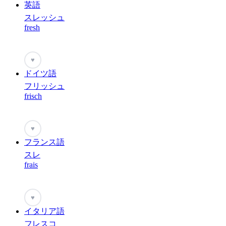
英語
スレッシュ
fresh
♥
ドイツ語
フリッシュ
frisch
♥
フランス語
スレ
frais
♥
イタリア語
フレスコ