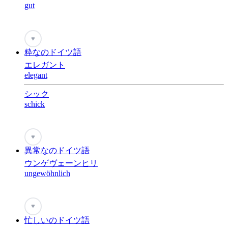
gut
♥
粋なのドイツ語
エレガント
elegant
シック
schick
♥
異常なのドイツ語
ウンゲヴェーンヒリ
ungewöhnlich
♥
忙しいのドイツ語