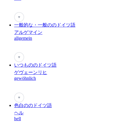
♥
一般的な・一般ののドイツ語
アルゲマイン
allgemein
♥
いつもののドイツ語
ゲヴェーンリヒ
gewöhnlich
♥
色白ののドイツ語
ヘル
hell