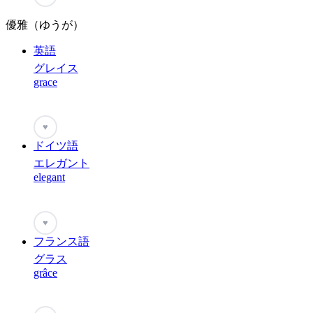
優雅（ゆうが）
英語
グレイス
grace
♥
ドイツ語
エレガント
elegant
♥
フランス語
グラス
grâce