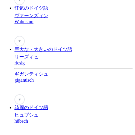
狂気のドイツ語
ヴァーンズィン
Wahnsinn
♥
巨大な・大きいのドイツ語
リーズィヒ
riesig
ギガンティシュ
gigantisch
♥
綺麗のドイツ語
ヒュブシュ
hübsch