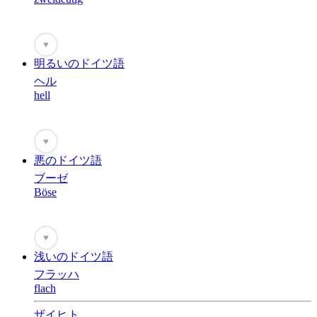
♥
明るいのドイツ語
ヘル
hell
♥
悪のドイツ語
ブーゼ
Böse
♥
浅いのドイツ語
フラッハ
flach
ザイヒト