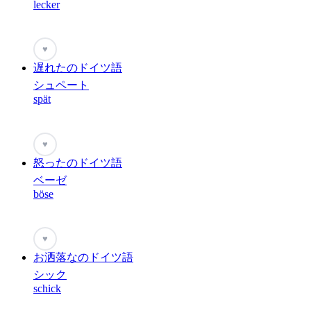
lecker
♥
遅れたのドイツ語
シュペート
spät
♥
怒ったのドイツ語
ベーゼ
böse
♥
お洒落なのドイツ語
シック
schick