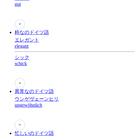
gut
♥
粋なのドイツ語
エレガント
elegant
シック
schick
♥
異常なのドイツ語
ウンゲヴェーンヒリ
ungewöhnlich
♥
忙しいのドイツ語