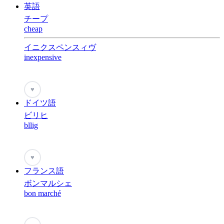
英語
チープ
cheap
イニクスペンスィヴ
inexpensive
♥
ドイツ語
ビリヒ
bllig
♥
フランス語
ボンマルシェ
bon marché