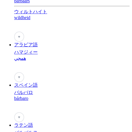
barbaars
ウィルトハイト
wildheid
♥
アラビア語
ハマジィー
همجي
♥
スペイン語
バルバロ
bárbaro
♥
ラテン語