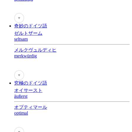
♥
奇妙のドイツ語
ゼルトザーム
seltsam
メルクヴュルディヒ
merkwürdig
♥
究極のドイツ語
オイサースト
äußerst
オプティマール
optimal
♥