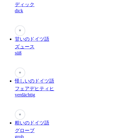
ディック
dick
♥
甘いのドイツ語
ズュース
süß
♥
怪しいのドイツ語
フェアデヒティヒ
verdächtig
♥
粗いのドイツ語
グローブ
grob