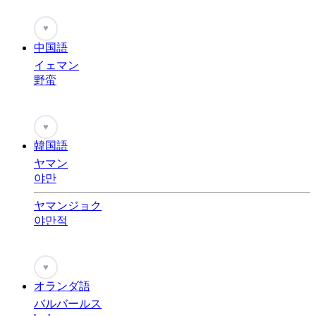
♥
中国語
イェマン
野蛮
♥
韓国語
ヤマン
야만
ヤマンジョク
야만적
♥
オランダ語
バルバールス