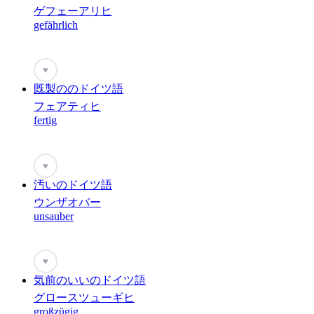
ゲフェーアリヒ
gefährlich
♥
既製ののドイツ語
フェアティヒ
fertig
♥
汚いのドイツ語
ウンザオバー
unsauber
♥
気前のいいのドイツ語
グロースツューギヒ
großzügig