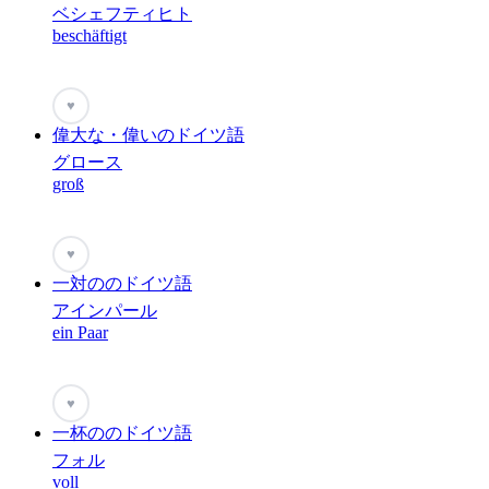
ベシェフティヒト
beschäftigt
♥
偉大な・偉いのドイツ語
グロース
groß
♥
一対ののドイツ語
アインパール
ein Paar
♥
一杯ののドイツ語
フォル
voll