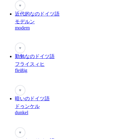
♥
近代的なのドイツ語
モデルン
modern
♥
勤勉なのドイツ語
フライスィヒ
fleißig
♥
暗いのドイツ語
ドゥンケル
dunkel
♥