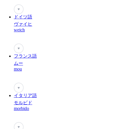
♥
ドイツ語
ヴァイヒ
weich
♥
フランス語
ムー
mou
♥
イタリア語
モルビド
morbido
♥