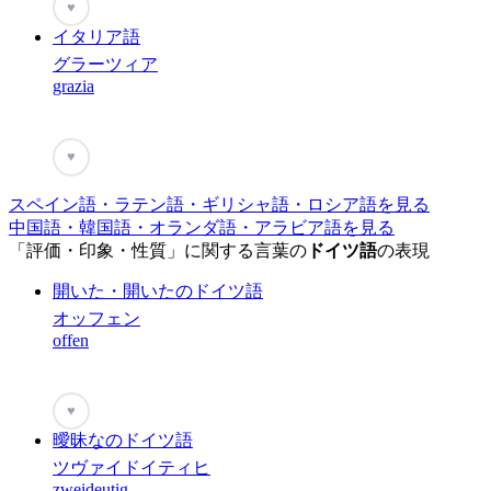
♥
イタリア語
グラーツィア
grazia
♥
スペイン語・ラテン語・ギリシャ語・ロシア語を見る
中国語・韓国語・オランダ語・アラビア語を見る
「評価・印象・性質」に関する言葉の
ドイツ語
の表現
開いた・開いたのドイツ語
オッフェン
offen
♥
曖昧なのドイツ語
ツヴァイドイティヒ
zweideutig