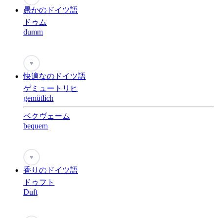
愚かのドイツ語
ドゥム
dumm
♥
快適なのドイツ語
ゲミュートリヒ
gemütlich
ベクヴェーム
bequem
♥
香りのドイツ語
ドゥフト
Duft