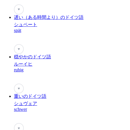
♥
遅い（ある時間より）のドイツ語
シュペート
spät
♥
穏やかのドイツ語
ルーイヒ
ruhig
♥
重いのドイツ語
シュヴェア
schwer
♥