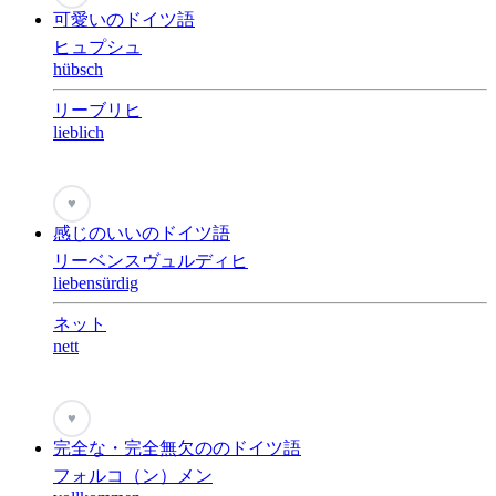
可愛いのドイツ語
ヒュプシュ
hübsch
リーブリヒ
lieblich
♥
感じのいいのドイツ語
リーベンスヴュルディヒ
liebensürdig
ネット
nett
♥
完全な・完全無欠ののドイツ語
フォルコ（ン）メン