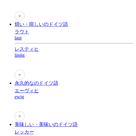
♥
煩い・喧しいのドイツ語
ラウト
laut
レスティヒ
lästig
♥
永久的なのドイツ語
エーヴィヒ
ewig
♥
美味しい・美味いのドイツ語
レッカー