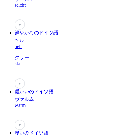
seicht
♥
鮮やかなのドイツ語
ヘル
hell
クラー
klar
♥
暖かいのドイツ語
ヴァルム
warm
♥
厚いのドイツ語