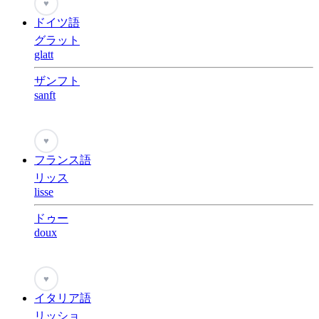
♥
ドイツ語
グラット
glatt
ザンフト
sanft
♥
フランス語
リッス
lisse
ドゥー
doux
♥
イタリア語
リッショ