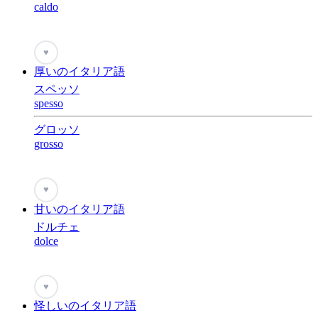
caldo
♥
厚いのイタリア語
スペッソ
spesso
グロッソ
grosso
♥
甘いのイタリア語
ドルチェ
dolce
♥
怪しいのイタリア語