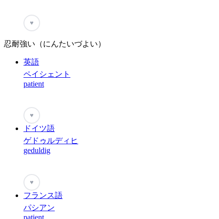
♥
忍耐強い（にんたいづよい）
英語
ペイシェント
patient
♥
ドイツ語
ゲドゥルディヒ
geduldig
♥
フランス語
パシアン
patient