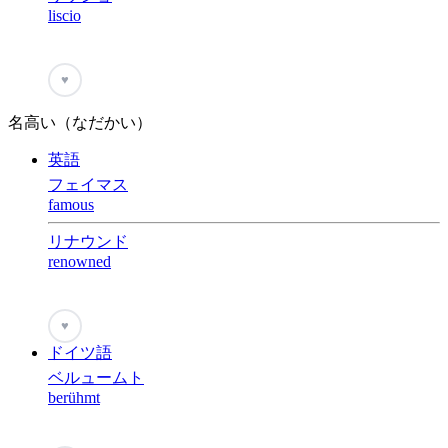
liscio
♥
名高い（なだかい）
英語
フェイマス
famous
リナウンド
renowned
♥
ドイツ語
ベルュームト
berühmt