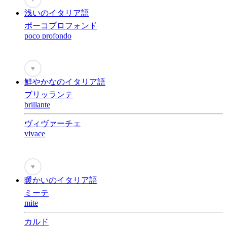
浅いのイタリア語
ポーコプロフォンド
poco profondo
♥
鮮やかなのイタリア語
ブリッランテ
brillante
ヴィヴァーチェ
vivace
♥
暖かいのイタリア語
ミーテ
mite
カルド