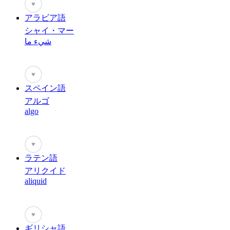
♥
アラビア語
シャイ・マー
شيء ما
♥
スペイン語
アルゴ
algo
♥
ラテン語
アリクイド
aliquid
♥
ギリシャ語