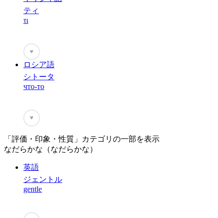
ティ
τι
♥
ロシア語
シトータ
что-то
♥
「評価・印象・性質」カテゴリの一部を表示
なだらかな（なだらかな）
英語
ジェントル
gentle