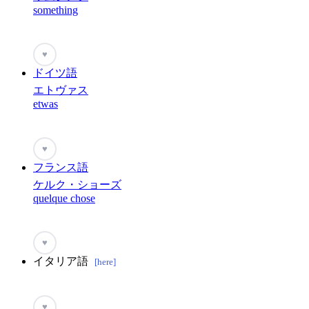
something
♥
ドイツ語
エトヴァス
etwas
♥
フランス語
ケルク・ショーズ
quelque chose
♥
イタリア語
[here]
♥