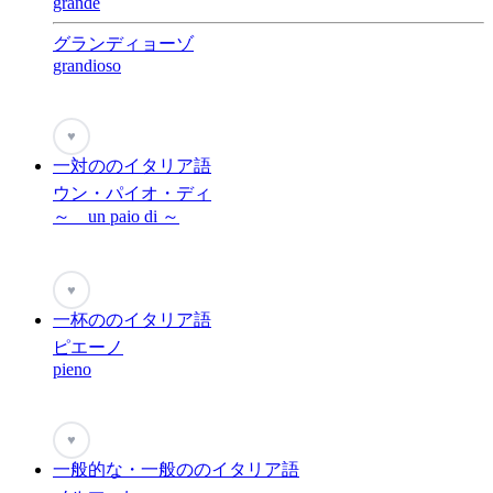
grande
グランディョーゾ
grandioso
♥
一対ののイタリア語
ウン・パイオ・ディ
～ un paio di ～
♥
一杯ののイタリア語
ピエーノ
pieno
♥
一般的な・一般ののイタリア語