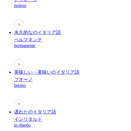
noioso
♥
永久的なのイタリア語
ペルマネンテ
permanente
♥
美味しい・美味いのイタリア語
ブオーノ
buono
♥
遅れたのイタリア語
インリタルド
in ritardo