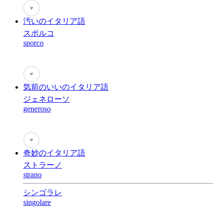
♥
汚いのイタリア語
スポルコ
sporco
♥
気前のいいのイタリア語
ジェネローソ
generoso
♥
奇妙のイタリア語
ストラーノ
strano
シンゴラレ
singolare