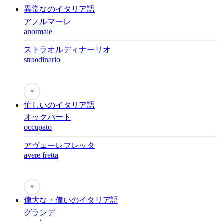
異常なのイタリア語
アノルマーレ
anormale
ストラオルディナーリオ
straodinario
♥
忙しいのイタリア語
オックパート
occupato
アヴェーレフレッタ
avere fretta
♥
偉大な・偉いのイタリア語
グランデ