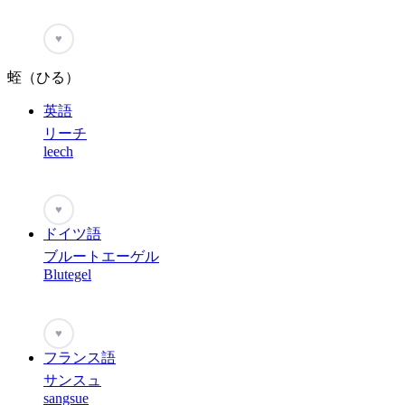
♥
蛭（ひる）
英語
リーチ
leech
♥
ドイツ語
ブルートエーゲル
Blutegel
♥
フランス語
サンスュ
sangsue