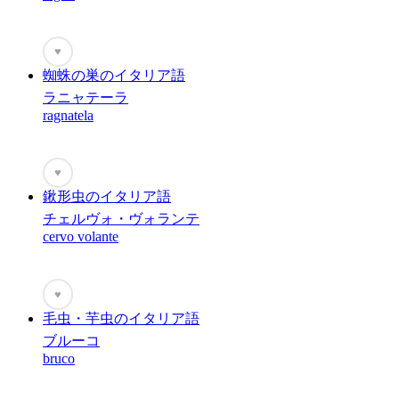
♥
蜘蛛の巣のイタリア語
ラニャテーラ
ragnatela
♥
鍬形虫のイタリア語
チェルヴォ・ヴォランテ
cervo volante
♥
毛虫・芋虫のイタリア語
ブルーコ
bruco