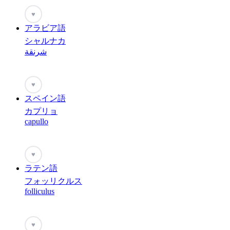
♥
アラビア語
シャルナカ
شرنقة
♥
スペイン語
カプリョ
capullo
♥
ラテン語
フォッリクルス
folliculus
♥