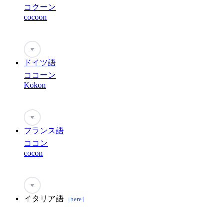
コクーン
cocoon
♥
ドイツ語
ココーン
Kokon
♥
フランス語
ココン
cocon
♥
イタリア語
[here]