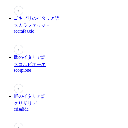
♥
ゴキブリのイタリア語
スカラファッジョ
scarafaggio
♥
蠍のイタリア語
スコルピオーネ
scorpione
♥
蛹のイタリア語
クリザリデ
crisalide
♥