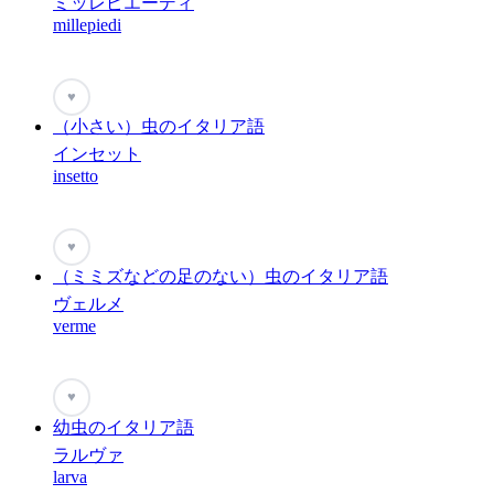
ミッレピエーディ
millepiedi
♥
（小さい）虫のイタリア語
インセット
insetto
♥
（ミミズなどの足のない）虫のイタリア語
ヴェルメ
verme
♥
幼虫のイタリア語
ラルヴァ
larva