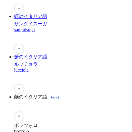
♥
蛭のイタリア語
サングイスーガ
sanguisuga
♥
蛍のイタリア語
ルッチョラ
lucciola
♥
繭のイタリア語
[here]
♥
ボッツォロ
bozzolo