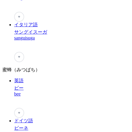
♥
イタリア語
サングイスーガ
sanguisuga
♥
蜜蜂（みつばち）
英語
ビー
bee
♥
ドイツ語
ビーネ