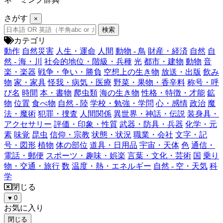
さがす
×
カテゴリ
動作
自然災害
人生・運命
人間
動物 - 鳥
財産・経済
自然
自
然 - 海・川
社会的地位・階級・兵種
光
都市・建物
動物
音
楽・楽器
戦争・争い・勝負
空想上の生き物
放送・出版
飲み
物
家・家具
怪我・病気・医療
野菜・果物・香辛料
称号・呼
び名
時間
本・書物
爬虫類
海の生き物
性格・特徴・才能
鉱
物
位置
食べ物
自然 - 陸
学校・勉強・学問
心・感情
政治
魔
法・魔術
犯罪・捜査
人間関係
異世界・神話・伝説
装身具・
アクセサリー
評価・印象・性質
武器・防具・兵器
化学・元
素
味覚
昆虫
信仰・宗教
状態・状況
職業・会社
文字・記
号・図形
植物
体の部位
道具・日用品
宇宙・天体
色
通信・
電話・郵便
スポーツ・趣味・娯楽
言葉・文化・芸術
国
乗り
物・交通・旅行
数
温度・熱・エネルギー
自然 - 空・天気
科
学
閉じる
♥
0
お気に入り
閉じる