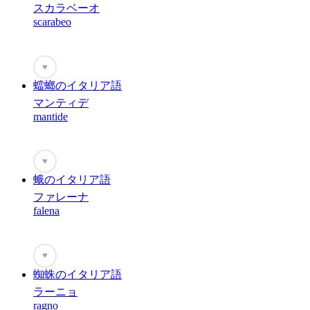
スカラベーオ
scarabeo
♥
蟷螂のイタリア語
マンティデ
mantide
♥
蛾のイタリア語
ファレーナ
falena
♥
蜘蛛のイタリア語
ラーニョ
ragno