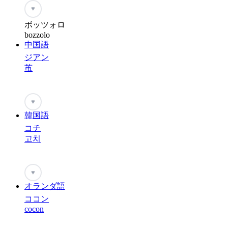
♥
ボッツォロ
bozzolo
中国語
ジアン
茧
♥
韓国語
コチ
고치
♥
オランダ語
ココン
cocon