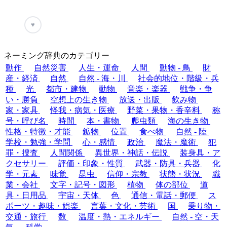
♥
ネーミング辞典のカテゴリー
動作
自然災害
人生・運命
人間
動物 - 鳥
財
産・経済
自然
自然 - 海・川
社会的地位・階級・兵
種
光
都市・建物
動物
音楽・楽器
戦争・争
い・勝負
空想上の生き物
放送・出版
飲み物
家・家具
怪我・病気・医療
野菜・果物・香辛料
称
号・呼び名
時間
本・書物
爬虫類
海の生き物
性格・特徴・才能
鉱物
位置
食べ物
自然 - 陸
学校・勉強・学問
心・感情
政治
魔法・魔術
犯
罪・捜査
人間関係
異世界・神話・伝説
装身具・ア
クセサリー
評価・印象・性質
武器・防具・兵器
化
学・元素
味覚
昆虫
信仰・宗教
状態・状況
職
業・会社
文字・記号・図形
植物
体の部位
道
具・日用品
宇宙・天体
色
通信・電話・郵便
ス
ポーツ・趣味・娯楽
言葉・文化・芸術
国
乗り物・
交通・旅行
数
温度・熱・エネルギー
自然 - 空・天