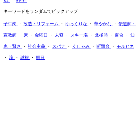
気
科学
キーワードをランダムでピックアップ
子牛肉
・
改造・リフォーム
・
ゆっくりな
・
華やかな
・
伝道師・
宣教師
・
床
・
金曜日
・
末裔
・
スキー場
・
北極熊
・
百合
・
知
恵・賢さ
・
社会主義
・
スパナ
・
くしゃみ
・
断頭台
・
モルヒネ
・
滝
・
球根
・
明日