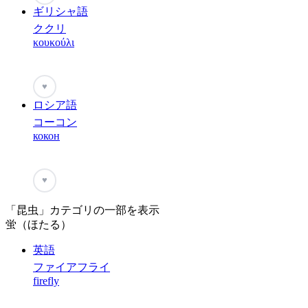
ギリシャ語
ククリ
κουκούλι
♥
ロシア語
コーコン
кокон
♥
「昆虫」カテゴリの一部を表示
蛍（ほたる）
英語
ファイアフライ
firefly