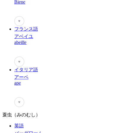
Biene
♥
フランス語
アベイユ
abeille
♥
イタリア語
アーペ
ape
♥
蓑虫（みのむし）
英語