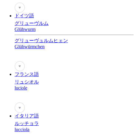
♥
ドイツ語
グリューヴルム
Glühwurm
グリューヴュルムヒェン
Glühwürmchen
♥
フランス語
リュシオル
luciole
♥
イタリア語
ルッチョラ
lucciola