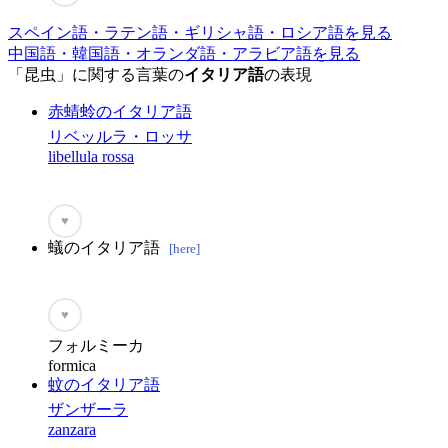
スペイン語・ラテン語・ギリシャ語・ロシア語を見る
中国語・韓国語・オランダ語・アラビア語を見る
「昆虫」に関する言葉の
イタリア語
の表現
赤蜻蛉のイタリア語
リベッルラ・ロッサ
libellula rossa
♥
蟻のイタリア語
[here]
♥
フォルミーカ
formica
蚊のイタリア語
ザンザーラ
zanzara