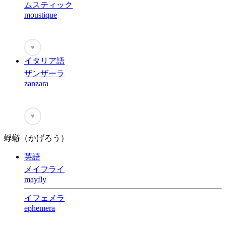
ムスティック
moustique
♥
イタリア語
ザンザーラ
zanzara
♥
蜉蝣（かげろう）
英語
メイフライ
mayfly
イフェメラ
ephemera