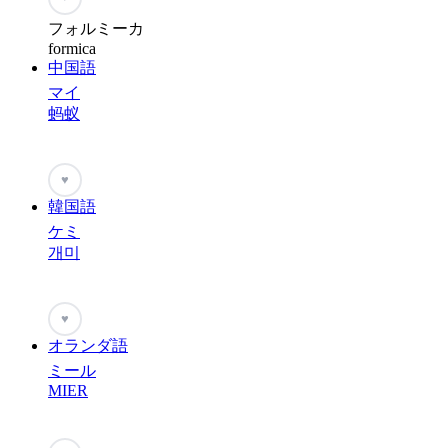
フォルミーカ
formica
中国語
マイ
蚂蚁
♥
韓国語
ケミ
개미
♥
オランダ語
ミール
MIER