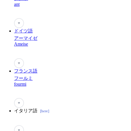
ant
♥
ドイツ語
アーマイゼ
Ameise
♥
フランス語
フールミ
fourmi
♥
イタリア語
[here]
♥