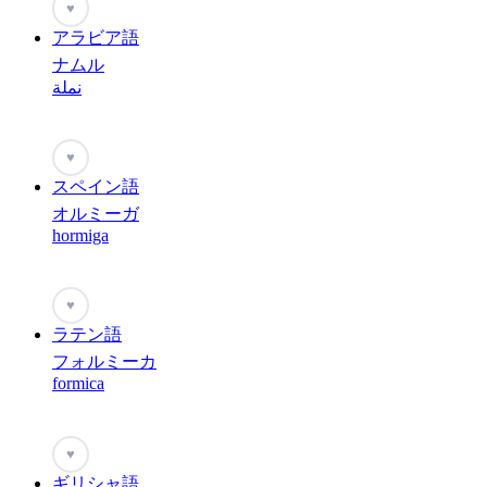
♥
アラビア語
ナムル
نملة
♥
スペイン語
オルミーガ
hormiga
♥
ラテン語
フォルミーカ
formica
♥
ギリシャ語