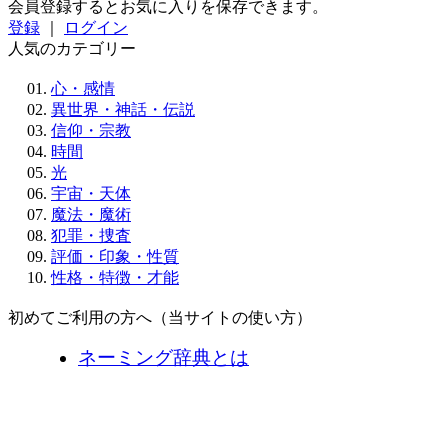
会員登録するとお気に入りを保存できます。
登録
｜
ログイン
人気のカテゴリー
心・感情
異世界・神話・伝説
信仰・宗教
時間
光
宇宙・天体
魔法・魔術
犯罪・捜査
評価・印象・性質
性格・特徴・才能
初めてご利用の方へ（当サイトの使い方）
ネーミング辞典とは