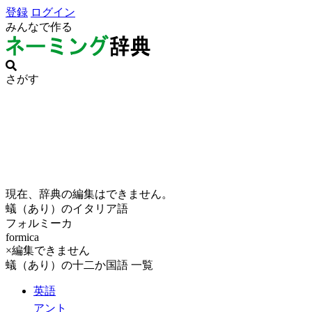
登録
ログイン
みんなで作る
さがす
現在、辞典の編集はできません。
蟻（あり）のイタリア語
フォルミーカ
formica
×編集できません
蟻（あり）の十二か国語 一覧
英語
アント