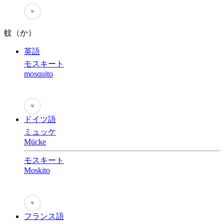
♥
蚊（か）
英語
モスキート
mosquito
♥
ドイツ語
ミュッケ
Mücke
モスキート
Moskito
♥
フランス語