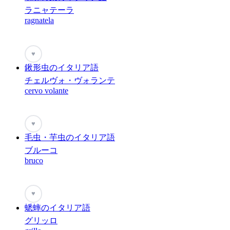
ラニャテーラ
ragnatela
♥
鍬形虫のイタリア語
チェルヴォ・ヴォランテ
cervo volante
♥
毛虫・芋虫のイタリア語
ブルーコ
bruco
♥
蟋蟀のイタリア語
グリッロ