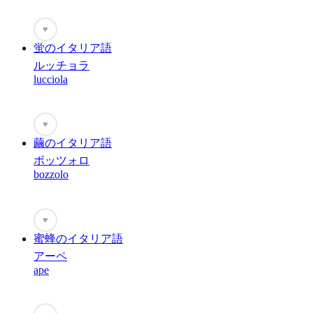
♥
蛍のイタリア語
ルッチョラ
lucciola
♥
繭のイタリア語
ボッツォロ
bozzolo
♥
蜜蜂のイタリア語
アーペ
ape