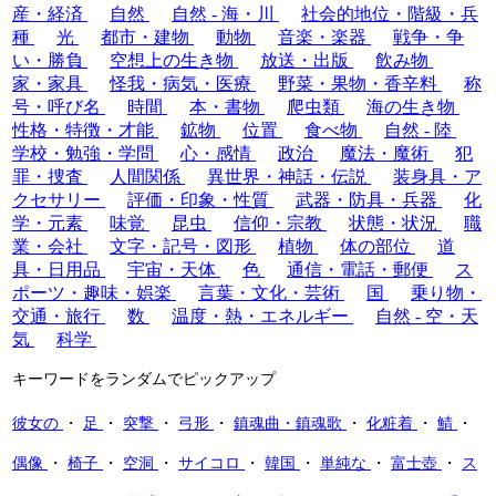
産・経済
自然
自然 - 海・川
社会的地位・階級・兵
種
光
都市・建物
動物
音楽・楽器
戦争・争
い・勝負
空想上の生き物
放送・出版
飲み物
家・家具
怪我・病気・医療
野菜・果物・香辛料
称
号・呼び名
時間
本・書物
爬虫類
海の生き物
性格・特徴・才能
鉱物
位置
食べ物
自然 - 陸
学校・勉強・学問
心・感情
政治
魔法・魔術
犯
罪・捜査
人間関係
異世界・神話・伝説
装身具・ア
クセサリー
評価・印象・性質
武器・防具・兵器
化
学・元素
味覚
昆虫
信仰・宗教
状態・状況
職
業・会社
文字・記号・図形
植物
体の部位
道
具・日用品
宇宙・天体
色
通信・電話・郵便
ス
ポーツ・趣味・娯楽
言葉・文化・芸術
国
乗り物・
交通・旅行
数
温度・熱・エネルギー
自然 - 空・天
気
科学
キーワードをランダムでピックアップ
彼女の
・
足
・
突撃
・
弓形
・
鎮魂曲・鎮魂歌
・
化粧着
・
鯖
・
偶像
・
椅子
・
空洞
・
サイコロ
・
韓国
・
単純な
・
富士壺
・
ス