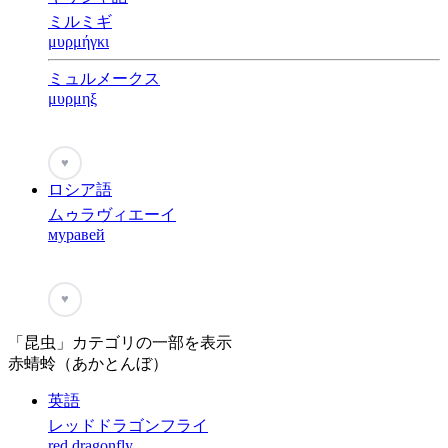
ミルミギ
μυρμήγκι
ミュルメークス
μυρμηξ
♥
ロシア語
ムゥラヴィエーイ
муравей
♥
「昆虫」カテゴリの一部を表示
赤蜻蛉（あかとんぼ）
英語
レッドドラゴンフライ
red dragonfly