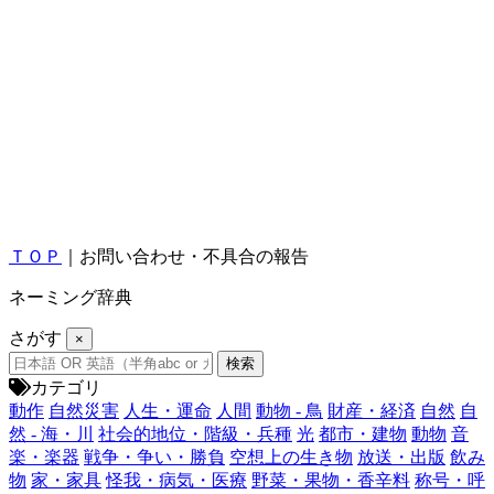
ＴＯＰ
｜お問い合わせ・不具合の報告
ネーミング辞典
さがす
×
カテゴリ
動作
自然災害
人生・運命
人間
動物 - 鳥
財産・経済
自然
自
然 - 海・川
社会的地位・階級・兵種
光
都市・建物
動物
音
楽・楽器
戦争・争い・勝負
空想上の生き物
放送・出版
飲み
物
家・家具
怪我・病気・医療
野菜・果物・香辛料
称号・呼