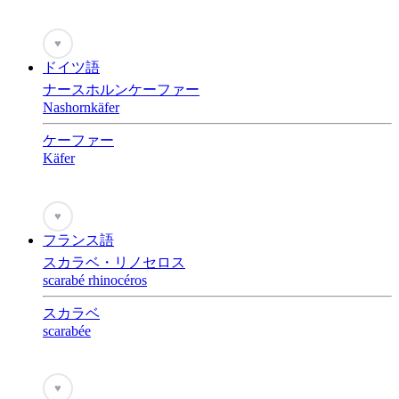
♥
ドイツ語
ナースホルンケーファー
Nashornkäfer
ケーファー
Käfer
♥
フランス語
スカラベ・リノセロス
scarabé rhinocéros
スカラベ
scarabée
♥