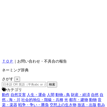
ＴＯＰ
｜お問い合わせ・不具合の報告
ネーミング辞典
さがす
×
カテゴリ
動作
自然災害
人生・運命
人間
動物 - 鳥
財産・経済
自然
自
然 - 海・川
社会的地位・階級・兵種
光
都市・建物
動物
音
楽・楽器
戦争・争い・勝負
空想上の生き物
放送・出版
飲み