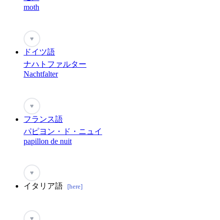
moth
♥
ドイツ語
ナハトファルター
Nachtfalter
♥
フランス語
パピヨン・ド・ニュイ
papillon de nuit
♥
イタリア語
[here]
♥