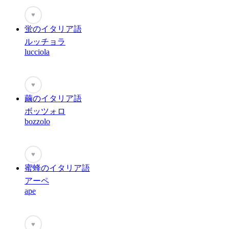
♥
蛍のイタリア語
ルッチョラ
lucciola
♥
繭のイタリア語
ボッツォロ
bozzolo
♥
蜜蜂のイタリア語
アーペ
ape
♥