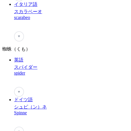
イタリア語
スカラベーオ
scarabeo
♥
蜘蛛（くも）
英語
スパイダー
spider
♥
ドイツ語
シュピ（ン）ネ
Spinne