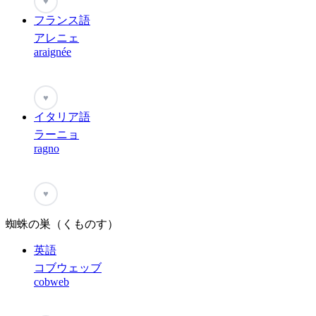
♥
フランス語
アレニェ
araignée
♥
イタリア語
ラーニョ
ragno
♥
蜘蛛の巣（くものす）
英語
コブウェッブ
cobweb