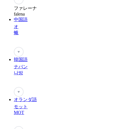
ファレーナ
falena
中国語
オ
蛾
♥
韓国語
ナバン
나방
♥
オランダ語
モット
MOT