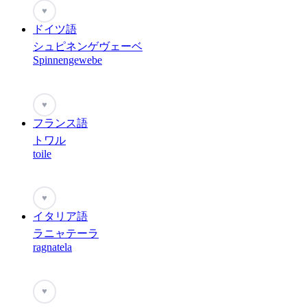
♥
ドイツ語
シュピネンゲヴェーベ
Spinnengewebe
♥
フランス語
トワル
toile
♥
イタリア語
ラニャテーラ
ragnatela
♥