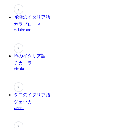
♥
雀蜂のイタリア語
カラブローネ
calabrone
♥
蝉のイタリア語
チカーラ
cicala
♥
ダニのイタリア語
ツェッカ
zecca
♥