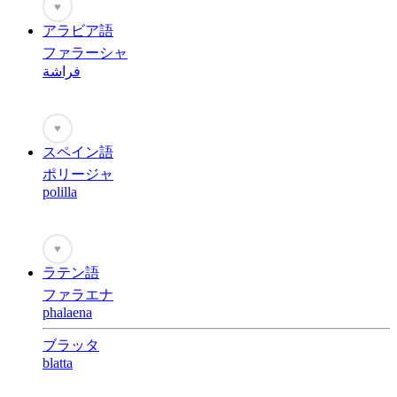
♥
アラビア語
ファラーシャ
فراشة
♥
スペイン語
ポリージャ
polilla
♥
ラテン語
ファラエナ
phalaena
ブラッタ
blatta