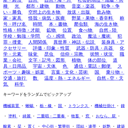
産・経済
自然
自然 - 海・川
社会的地位・階級・兵
種
光
都市・建物
動物
音楽・楽器
戦争・争
い・勝負
空想上の生き物
放送・出版
飲み物
家・家具
怪我・病気・医療
野菜・果物・香辛料
称
号・呼び名
時間
本・書物
爬虫類
海の生き物
性格・特徴・才能
鉱物
位置
食べ物
自然 - 陸
学校・勉強・学問
心・感情
政治
魔法・魔術
犯
罪・捜査
人間関係
異世界・神話・伝説
装身具・ア
クセサリー
評価・印象・性質
武器・防具・兵器
化
学・元素
味覚
昆虫
信仰・宗教
状態・状況
職
業・会社
文字・記号・図形
植物
体の部位
道
具・日用品
宇宙・天体
色
通信・電話・郵便
ス
ポーツ・趣味・娯楽
言葉・文化・芸術
国
乗り物・
交通・旅行
数
温度・熱・エネルギー
自然 - 空・天
気
科学
キーワードをランダムでピックアップ
機械装置
・
蜥蜴
・
栃・橡
・
国
・
トランクス
・
機械仕掛け
・
鐘
・
塗料
・
綺麗
・
二重唱・二重奏
・
牧畜
・
窓
・
おなら、屁
・
酸素
・
栞
・
置く
・
中心街・繁華街
・
団結・連帯
・
妖艶
・
建築