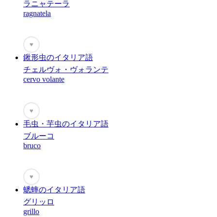
ラニャテーラ
ragnatela
♥
鍬形虫のイタリア語
チェルヴォ・ヴォランテ
cervo volante
♥
毛虫・芋虫のイタリア語
ブルーコ
bruco
♥
蟋蟀のイタリア語
グリッロ
grillo