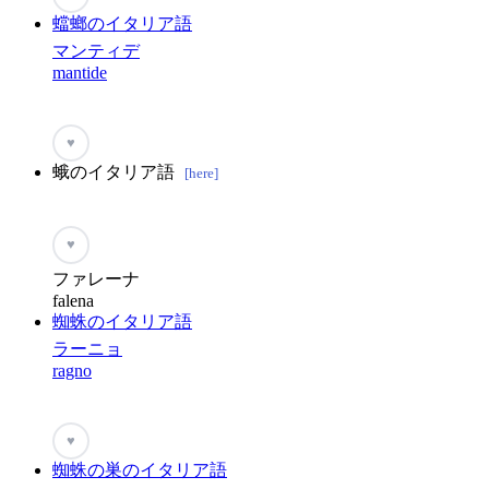
蟷螂のイタリア語
マンティデ
mantide
♥
蛾のイタリア語
[here]
♥
ファレーナ
falena
蜘蛛のイタリア語
ラーニョ
ragno
♥
蜘蛛の巣のイタリア語