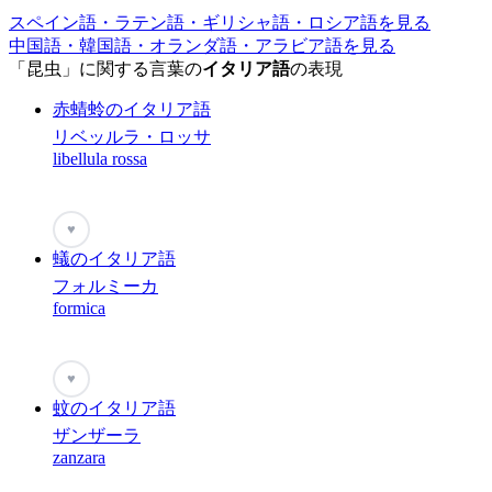
スペイン語・ラテン語・ギリシャ語・ロシア語を見る
中国語・韓国語・オランダ語・アラビア語を見る
「昆虫」に関する言葉の
イタリア語
の表現
赤蜻蛉のイタリア語
リベッルラ・ロッサ
libellula rossa
♥
蟻のイタリア語
フォルミーカ
formica
♥
蚊のイタリア語
ザンザーラ
zanzara