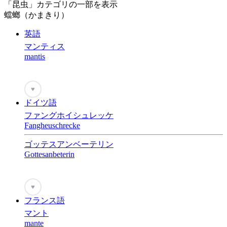
「昆虫」カテゴリの一部を表示
蟷螂（かまきり）
英語
マンティス
mantis
♥
ドイツ語
ファングホイシュレッケ
Fangheuschrecke
ゴッテスアンベーテリン
Gottesanbeterin
♥
フランス語
マント
mante