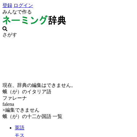
登録
ログイン
みんなで作る
さがす
現在、辞典の編集はできません。
蛾（が）のイタリア語
ファレーナ
falena
×編集できません
蛾（が）の十二か国語 一覧
英語
モス