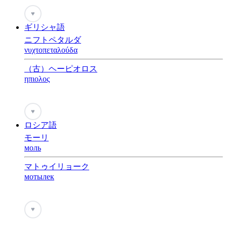
♥
ギリシャ語
ニフトペタルダ
νυχτοπεταλούδα
（古）ヘーピオロス
ηπιολος
♥
ロシア語
モーリ
моль
マトゥイリョーク
мотылек
♥