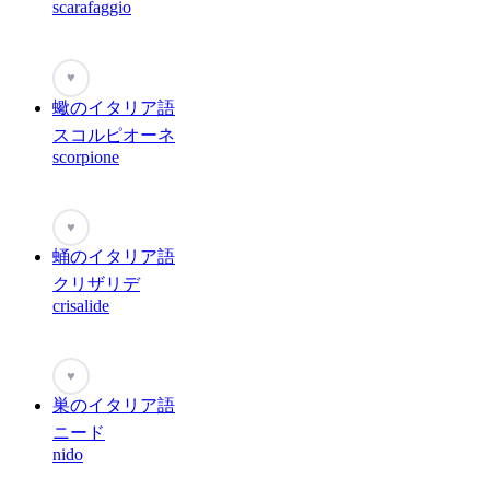
scarafaggio
♥
蠍のイタリア語
スコルピオーネ
scorpione
♥
蛹のイタリア語
クリザリデ
crisalide
♥
巣のイタリア語
ニード
nido