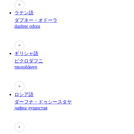
♥
ラテン語
ダプネー・オドーラ
daphne odora
♥
ギリシャ語
ピクロダフニ
πικροδάφνη
♥
ロシア語
ダーフナ・ドゥシースタヤ
дафна душистая
♥