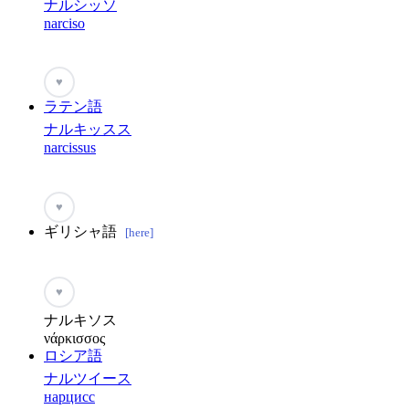
ナルシッソ
narciso
♥
ラテン語
ナルキッスス
narcissus
♥
ギリシャ語
[here]
♥
ナルキソス
νάρκισσος
ロシア語
ナルツイース
нарцисс