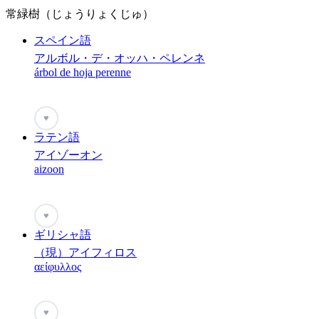
常緑樹（じょうりょくじゅ）
スペイン語
アルボル・デ・オッハ・ペレンネ
árbol de hoja perenne
♥
ラテン語
アイゾーオン
aizoon
♥
ギリシャ語
（現）アイフィロス
αείφυλλος
♥