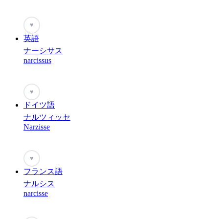
♥
英語
ナーシサス
narcissus
♥
ドイツ語
ナルツィッセ
Narzisse
♥
フランス語
ナルシス
narcisse