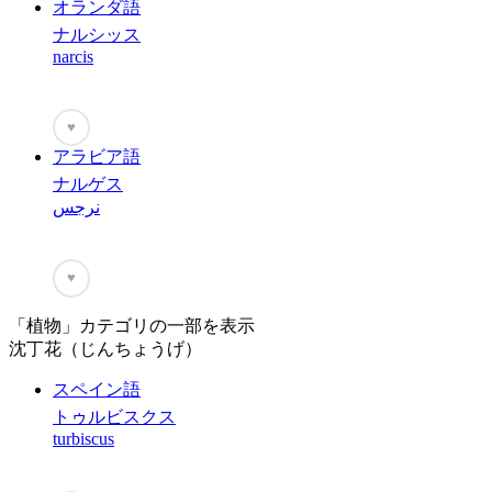
オランダ語
ナルシッス
narcis
♥
アラビア語
ナルゲス
نرجس
♥
「植物」カテゴリの一部を表示
沈丁花（じんちょうげ）
スペイン語
トゥルビスクス
turbiscus