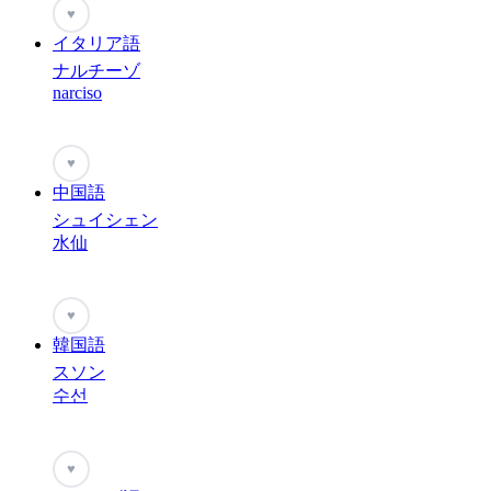
♥
イタリア語
ナルチーゾ
narciso
♥
中国語
シュイシェン
水仙
♥
韓国語
スソン
수선
♥