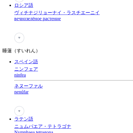
ロシア語
ヴィチナジリョーナイ・ラスチエーニイ
вечнозелёное растение
♥
睡蓮（すいれん）
スペイン語
ニンフェア
ninfea
ネヌーファル
nenúfar
♥
ラテン語
ニュムパエア・テトラゴナ
Nymphaea tetragona