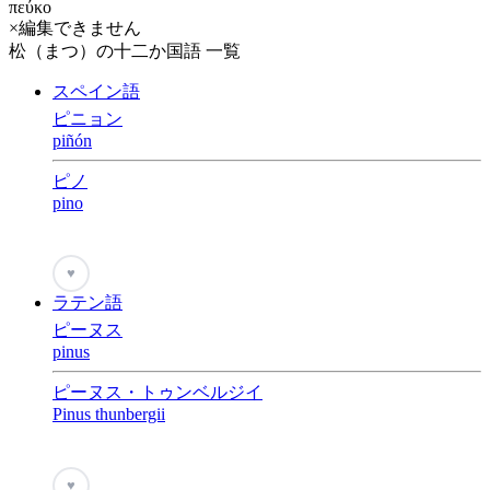
πεύκο
×編集できません
松（まつ）の十二か国語 一覧
スペイン語
ピニョン
piñón
ピノ
pino
♥
ラテン語
ピーヌス
pinus
ピーヌス・トゥンベルジイ
Pinus thunbergii
♥