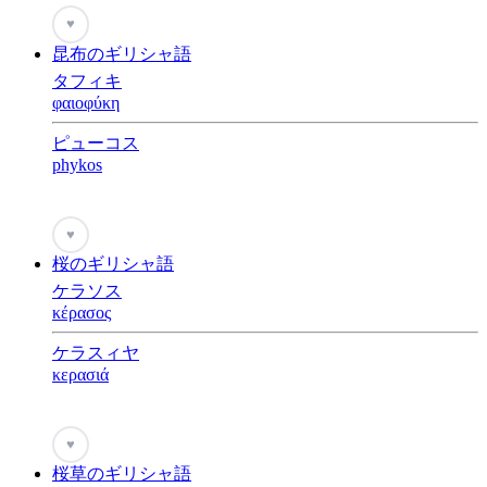
♥
昆布のギリシャ語
タフィキ
φαιοφύκη
ピューコス
phykos
♥
桜のギリシャ語
ケラソス
κέρασος
ケラスィヤ
κερασιά
♥
桜草のギリシャ語