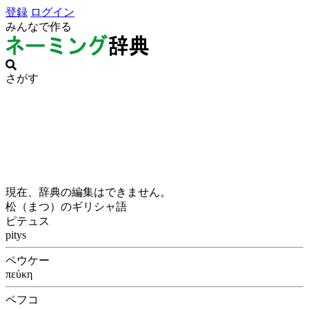
登録
ログイン
みんなで作る
さがす
現在、辞典の編集はできません。
松（まつ）のギリシャ語
ピテュス
pitys
ペウケー
πεύκη
ペフコ