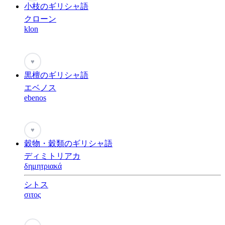
小枝のギリシャ語
クローン
klon
♥
黒檀のギリシャ語
エベノス
ebenos
♥
穀物・穀類のギリシャ語
ディミトリアカ
δημητριακά
シトス
σιτος