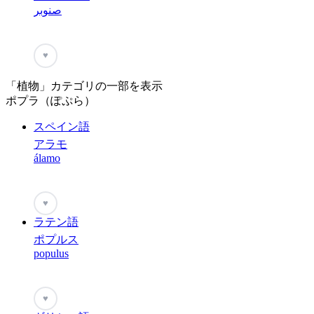
صنوبر
♥
「植物」カテゴリの一部を表示
ポプラ（ぽぷら）
スペイン語
アラモ
álamo
♥
ラテン語
ポプルス
populus
♥