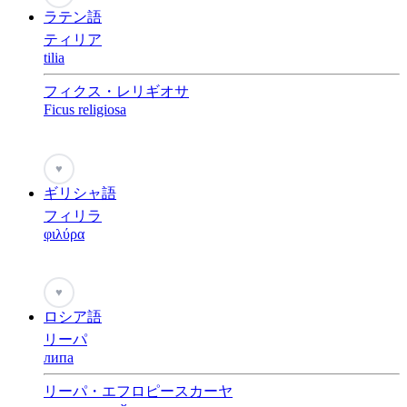
ラテン語
ティリア
tilia
フィクス・レリギオサ
Ficus religiosa
♥
ギリシャ語
フィリラ
φιλύρα
♥
ロシア語
リーパ
липа
リーパ・エフロピースカーヤ