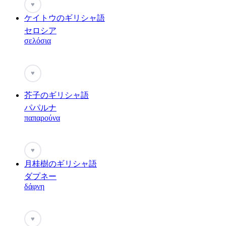
♥
ケイトウのギリシャ語
セロシア
σελόσια
♥
芥子のギリシャ語
パパルナ
παπαρούνα
♥
月桂樹のギリシャ語
ダプネー
δάφνη
♥