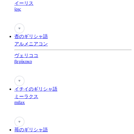
イーリス
ίρις
♥
杏のギリシャ語
アルメニアコン
ヴェリココ
βερίκοκο
♥
イチイのギリシャ語
ミーラクス
milax
♥
苺のギリシャ語