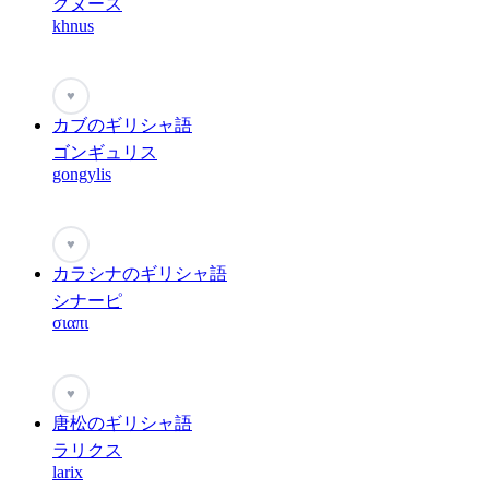
クヌース
khnus
♥
カブのギリシャ語
ゴンギュリス
gongylis
♥
カラシナのギリシャ語
シナーピ
σιαπι
♥
唐松のギリシャ語
ラリクス
larix