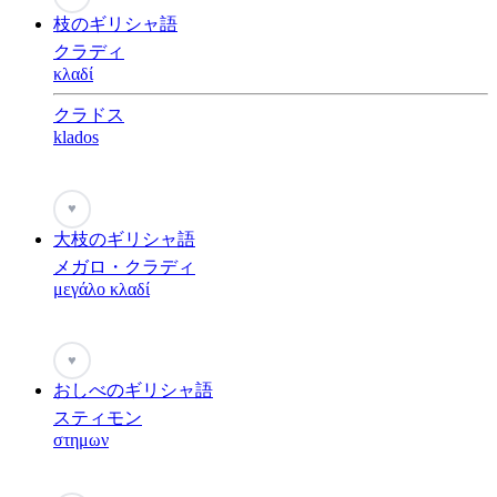
枝のギリシャ語
クラディ
κλαδί
クラドス
klados
♥
大枝のギリシャ語
メガロ・クラディ
μεγάλο κλαδί
♥
おしべのギリシャ語
スティモン
στημων