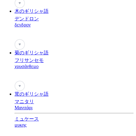
♥
木のギリシャ語
デンドロン
δενδρον
♥
菊のギリシャ語
フリサンセモ
χρυσάνθεμο
♥
茸のギリシャ語
マニタリ
Μανιτάρι
ミュケース
μυκης