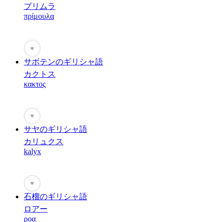
プリムラ
πρίμουλα
♥
サボテンのギリシャ語
カクトス
κακτος
♥
サヤのギリシャ語
カリュクス
kalyx
♥
石榴のギリシャ語
ロアー
ροα