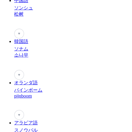
中国語
ソンシュ
松树
♥
韓国語
ソナム
소나무
♥
オランダ語
パインボーム
pijnboom
♥
アラビア語
スノウバル