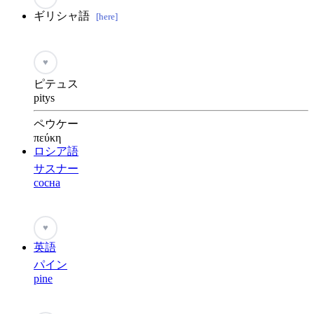
ギリシャ語
[here]
♥
ピテュス
pitys
ペウケー
πεύκη
ロシア語
サスナー
сосна
♥
英語
パイン
pine