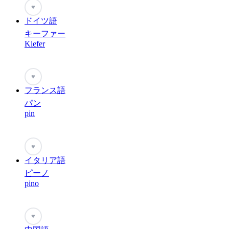
♥
ドイツ語
キーファー
Kiefer
♥
フランス語
パン
pin
♥
イタリア語
ピーノ
pino
♥