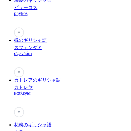
海藻のギリシャ語
ピューコス
phykos
♥
楓のギリシャ語
スフェンダミ
σφενδάμι
♥
カトレアのギリシャ語
カトレヤ
κατλεγια
♥
花粉のギリシャ語