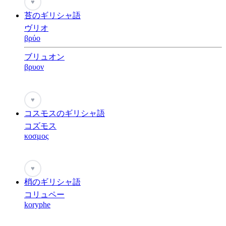
♥
苔のギリシャ語
ヴリオ
βρύο
ブリュオン
βρυον
♥
コスモスのギリシャ語
コズモス
κοσμος
♥
梢のギリシャ語
コリュペー
koryphe