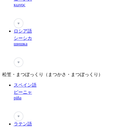
κωνος
♥
ロシア語
シーシカ
шишка
♥
松笠・まつぼっくり（まつかさ・まつぼっくり）
スペイン語
ピーニャ
piña
♥
ラテン語