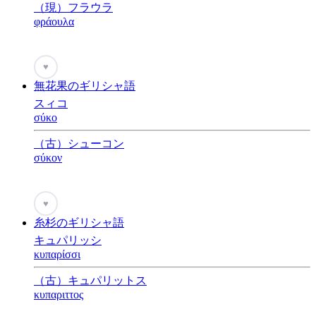
（現）フラウラ
φράουλα
♥
無花果のギリシャ語
スィコ
σύκο
（古）シューコン
σύκον
♥
糸杉のギリシャ語
キュパリッシ
κυπαρίσσι
（古）キュパリットス
κυπαριττος