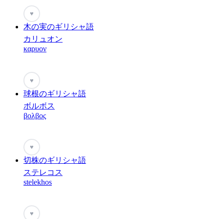
♥
木の実のギリシャ語
カリュオン
καρυον
♥
球根のギリシャ語
ボルボス
βολβος
♥
切株のギリシャ語
ステレコス
stelekhos
♥