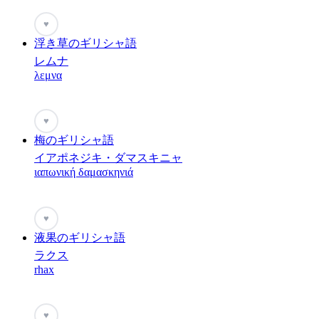
♥
浮き草のギリシャ語
レムナ
λεμνα
♥
梅のギリシャ語
イアポネジキ・ダマスキニャ
ιαπωνική δαμασκηνιά
♥
液果のギリシャ語
ラクス
rhax
♥