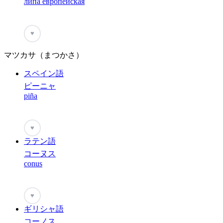
липа европейская
♥
マツカサ（まつかさ）
スペイン語
ピーニャ
piña
♥
ラテン語
コーヌス
conus
♥
ギリシャ語
コーノス