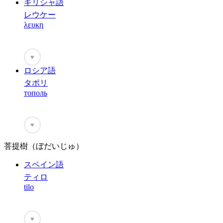
ギリシャ語
レウケー
λευκη
♥
ロシア語
タポリ
тополь
♥
菩提樹（ぼだいじゅ）
スペイン語
ティロ
tilo
♥