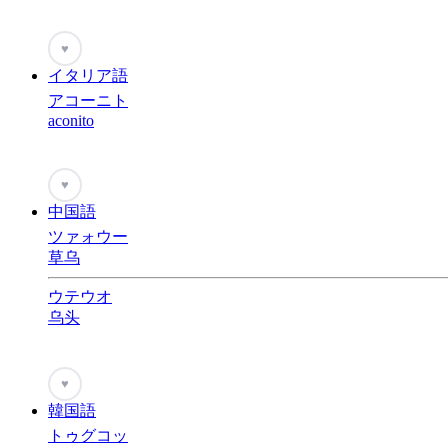
♥
イタリア語
アコーニト
aconito
♥
中国語
ツァォウー
草乌
ウテウオ
乌头
♥
韓国語
トゥグコッ