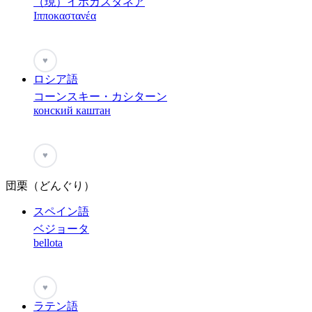
（現）イポカスタネア
Ιπποκαστανέα
♥
ロシア語
コーンスキー・カシターン
конский каштан
♥
団栗（どんぐり）
スペイン語
ベジョータ
bellota
♥
ラテン語