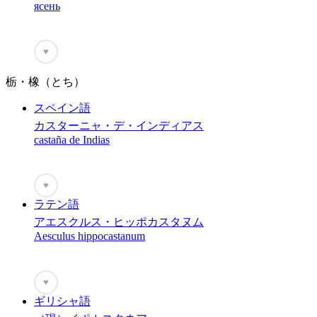
ясень
♥
栃・橡（とち）
スペイン語
カスターニャ・デ・インディアス
castaña de Indias
♥
ラテン語
アエスクルス・ヒッポカスタヌム
Aesculus hippocastanum
♥
ギリシャ語