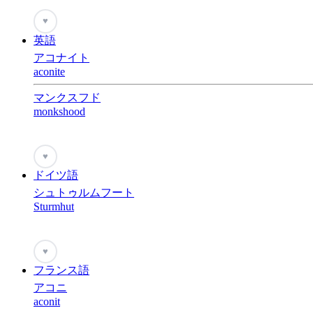
♥
英語
アコナイト
aconite
マンクスフド
monkshood
♥
ドイツ語
シュトゥルムフート
Sturmhut
♥
フランス語
アコニ
aconit