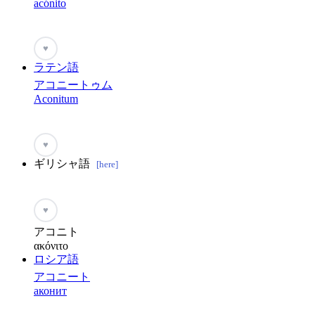
acónito
♥
ラテン語
アコニートゥム
Aconitum
♥
ギリシャ語
[here]
♥
アコニト
ακόνιτο
ロシア語
アコニート
аконит