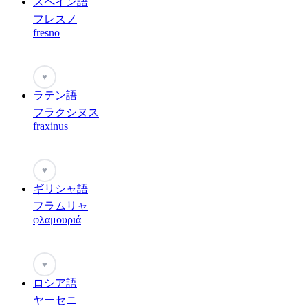
スペイン語
フレスノ
fresno
♥
ラテン語
フラクシヌス
fraxinus
♥
ギリシャ語
フラムリャ
φλαμουριά
♥
ロシア語
ヤーセニ