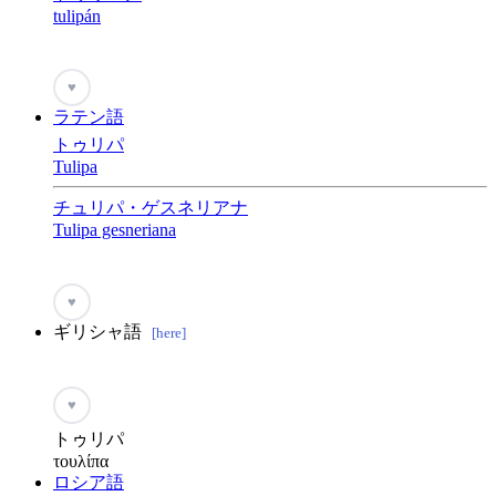
tulipán
♥
ラテン語
トゥリパ
Tulipa
チュリパ・ゲスネリアナ
Tulipa gesneriana
♥
ギリシャ語
[here]
♥
トゥリパ
τουλίπα
ロシア語