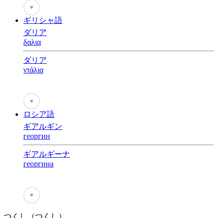
♥
ギリシャ語
ダリア
δαλια
ダリア
ντάλια
♥
ロシア語
ギアルギン
георгин
ギアルギーナ
георгина
♥
つくし（つくし）