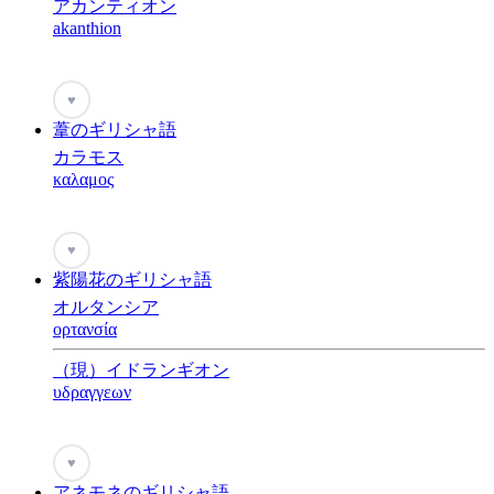
アカンティオン
akanthion
♥
葦のギリシャ語
カラモス
καλαμος
♥
紫陽花のギリシャ語
オルタンシア
ορτανσία
（現）イドランギオン
υδραγγεων
♥
アネモネのギリシャ語