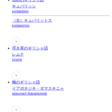
キュパリッシ
κυπαρίσσι
（古）キュパリットス
κυπαριττος
♥
浮き草のギリシャ語
レムナ
λεμνα
♥
梅のギリシャ語
イアポネジキ・ダマスキニャ
ιαπωνική δαμασκηνιά
♥