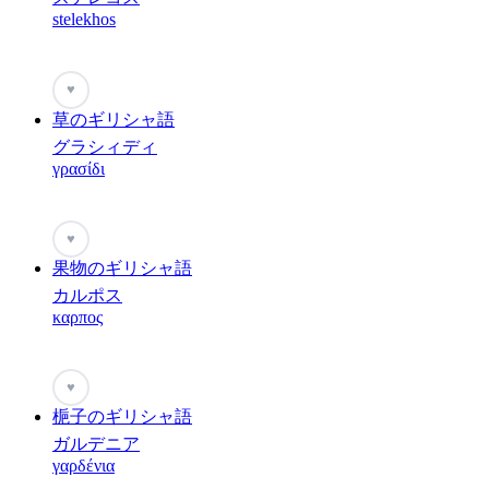
stelekhos
♥
草のギリシャ語
グラシィディ
γρασίδι
♥
果物のギリシャ語
カルポス
καρπος
♥
梔子のギリシャ語
ガルデニア
γαρδένια