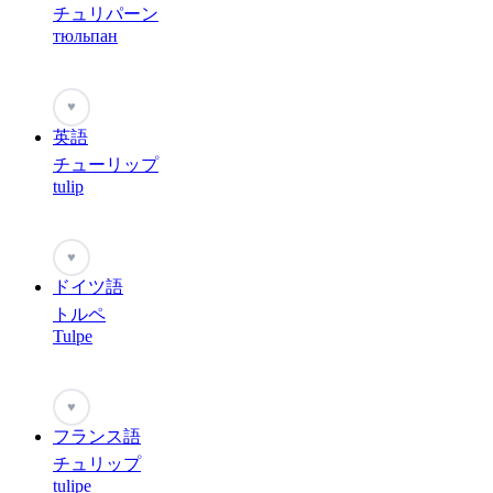
チュリパーン
тюльпан
♥
英語
チューリップ
tulip
♥
ドイツ語
トルペ
Tulpe
♥
フランス語
チュリップ
tulipe