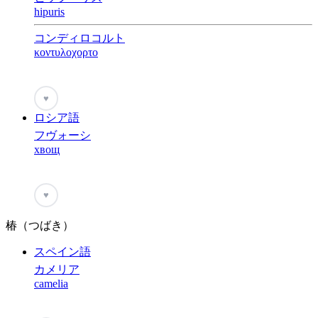
hipuris
コンディロコルト
κοντυλοχορτο
♥
ロシア語
フヴォーシ
хвощ
♥
椿（つばき）
スペイン語
カメリア
camelia