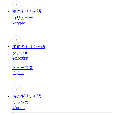
♥
梢のギリシャ語
コリュペー
koryphe
♥
昆布のギリシャ語
タフィキ
φαιοφύκη
ピューコス
phykos
♥
桜のギリシャ語
ケラソス
κέρασος