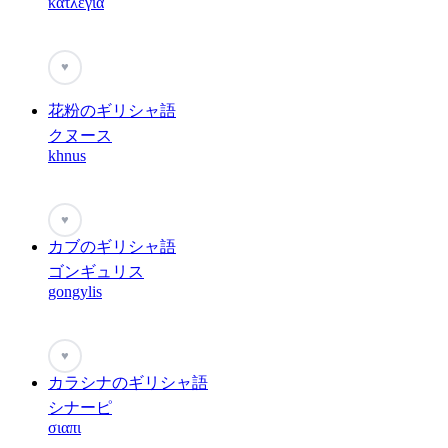
κατλεγια
♥
花粉のギリシャ語
クヌース
khnus
♥
カブのギリシャ語
ゴンギュリス
gongylis
♥
カラシナのギリシャ語
シナーピ
σιαπι