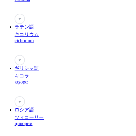
♥
ラテン語
キコリウム
cichorium
♥
ギリシャ語
キコラ
κιχορα
♥
ロシア語
ツィコーリー
цикорий