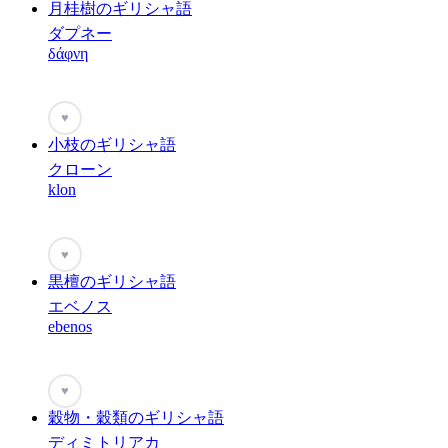
月桂樹のギリシャ語
ダプネー
δάφνη
♥
小枝のギリシャ語
クローン
klon
♥
黒檀のギリシャ語
エベノス
ebenos
♥
穀物・穀類のギリシャ語
ディミトリアカ