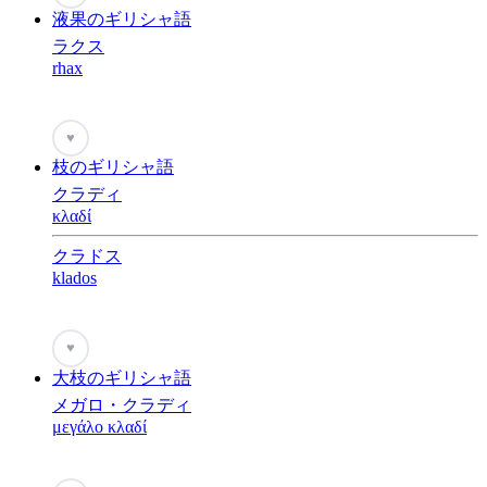
液果のギリシャ語
ラクス
rhax
♥
枝のギリシャ語
クラディ
κλαδί
クラドス
klados
♥
大枝のギリシャ語
メガロ・クラディ
μεγάλο κλαδί