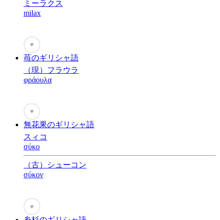
ミーラクス
milax
♥
苺のギリシャ語
（現）フラウラ
φράουλα
♥
無花果のギリシャ語
スィコ
σύκο
（古）シューコン
σύκον
♥
糸杉のギリシャ語