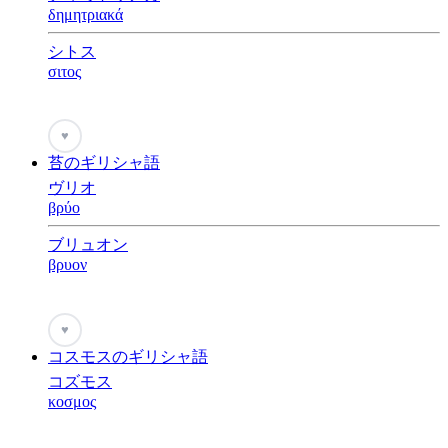
δημητριακά
シトス
σιτος
♥
苔のギリシャ語
ヴリオ
βρύο
ブリュオン
βρυον
♥
コスモスのギリシャ語
コズモス
κοσμος