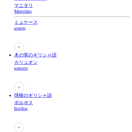
マニタリ
Μανιτάρι
ミュケース
μυκης
♥
木の実のギリシャ語
カリュオン
καρυον
♥
球根のギリシャ語
ボルボス
βολβος
♥