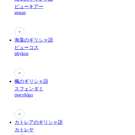
ピューキアー
φυκια
♥
海藻のギリシャ語
ピューコス
phykos
♥
楓のギリシャ語
スフェンダミ
σφενδάμι
♥
カトレアのギリシャ語
カトレヤ