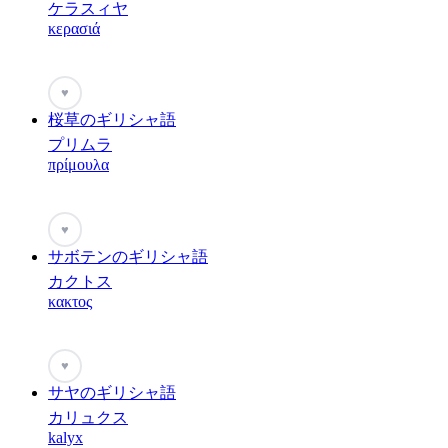
ケラスィヤ
κερασιά
♥
桜草のギリシャ語
プリムラ
πρίμουλα
♥
サボテンのギリシャ語
カクトス
κακτος
♥
サヤのギリシャ語
カリュクス
kalyx