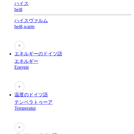
ハイス
heiß
ハイスヴァルム
heiß,warm
♥
エネルギーのドイツ語
エネルギー
Energie
♥
温度のドイツ語
テンペラトゥーア
Temperatur
♥