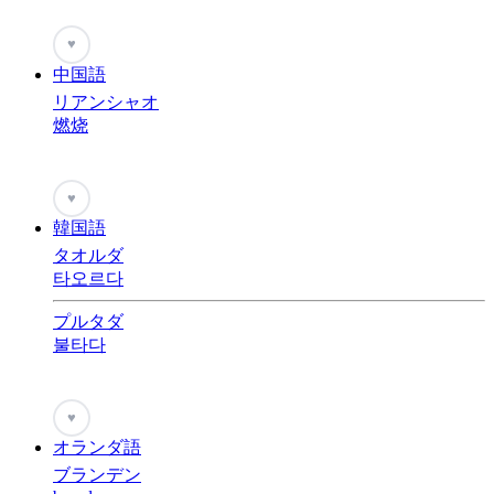
♥
中国語
リアンシャオ
燃烧
♥
韓国語
タオルダ
타오르다
プルタダ
불타다
♥
オランダ語
ブランデン