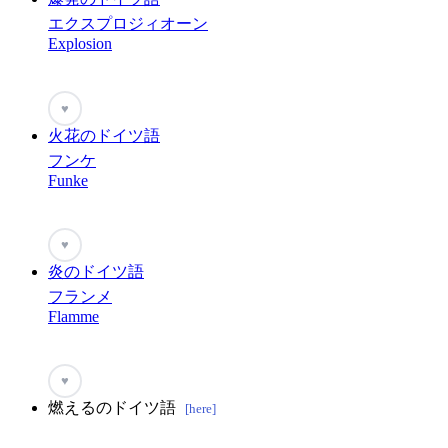
エクスプロジィオーン
Explosion
♥
火花のドイツ語
フンケ
Funke
♥
炎のドイツ語
フランメ
Flamme
♥
燃えるのドイツ語
[here]