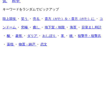
気
科学
キーワードをランダムでピックアップ
陸上競技
・
笑う
・
売る
・
貴方（がた）を・貴方（がた）に
・
コ
ンドーム
・
究極
・
癒し
・
地下室・地階
・
海苔
・
目覚まし時計
・
酸
・
菱形
・
ダリア
・
おしぼり
・
革
・
穂
・
狙撃手・狙撃兵
・
薬指
・
物置・納戸
・
恋文