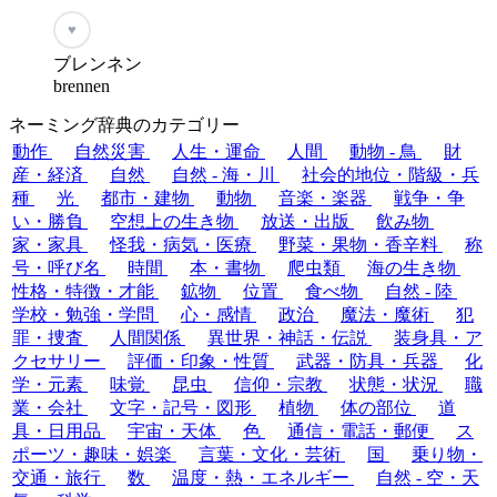
♥
ブレンネン
brennen
ネーミング辞典のカテゴリー
動作
自然災害
人生・運命
人間
動物 - 鳥
財
産・経済
自然
自然 - 海・川
社会的地位・階級・兵
種
光
都市・建物
動物
音楽・楽器
戦争・争
い・勝負
空想上の生き物
放送・出版
飲み物
家・家具
怪我・病気・医療
野菜・果物・香辛料
称
号・呼び名
時間
本・書物
爬虫類
海の生き物
性格・特徴・才能
鉱物
位置
食べ物
自然 - 陸
学校・勉強・学問
心・感情
政治
魔法・魔術
犯
罪・捜査
人間関係
異世界・神話・伝説
装身具・ア
クセサリー
評価・印象・性質
武器・防具・兵器
化
学・元素
味覚
昆虫
信仰・宗教
状態・状況
職
業・会社
文字・記号・図形
植物
体の部位
道
具・日用品
宇宙・天体
色
通信・電話・郵便
ス
ポーツ・趣味・娯楽
言葉・文化・芸術
国
乗り物・
交通・旅行
数
温度・熱・エネルギー
自然 - 空・天