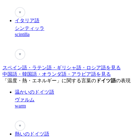
♥
イタリア語
シンティッラ
scintilla
♥
スペイン語・ラテン語・ギリシャ語・ロシア語を見る
中国語・韓国語・オランダ語・アラビア語を見る
「温度・熱・エネルギー」に関する言葉の
ドイツ語
の表現
温かいのドイツ語
ヴァルム
warm
♥
熱いのドイツ語