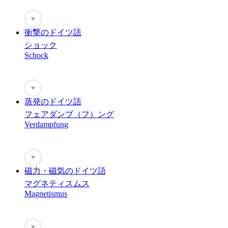
♥
衝撃のドイツ語
ショック
Schock
♥
蒸発のドイツ語
フェアダンプ（フ）ング
Verdampfung
♥
磁力・磁気のドイツ語
マグネティスムス
Magnetismus
♥