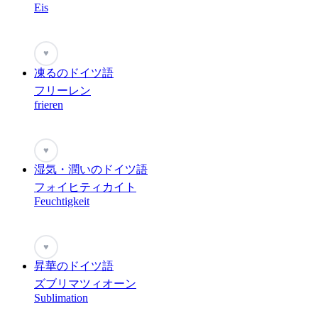
Eis
♥
凍るのドイツ語
フリーレン
frieren
♥
湿気・潤いのドイツ語
フォイヒティカイト
Feuchtigkeit
♥
昇華のドイツ語
ズブリマツィオーン
Sublimation