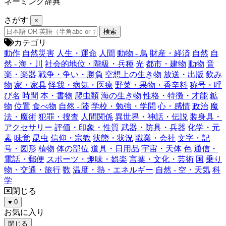
ネーミング辞典
さがす
×
カテゴリ
動作
自然災害
人生・運命
人間
動物 - 鳥
財産・経済
自然
自
然 - 海・川
社会的地位・階級・兵種
光
都市・建物
動物
音
楽・楽器
戦争・争い・勝負
空想上の生き物
放送・出版
飲み
物
家・家具
怪我・病気・医療
野菜・果物・香辛料
称号・呼
び名
時間
本・書物
爬虫類
海の生き物
性格・特徴・才能
鉱
物
位置
食べ物
自然 - 陸
学校・勉強・学問
心・感情
政治
魔
法・魔術
犯罪・捜査
人間関係
異世界・神話・伝説
装身具・
アクセサリー
評価・印象・性質
武器・防具・兵器
化学・元
素
味覚
昆虫
信仰・宗教
状態・状況
職業・会社
文字・記
号・図形
植物
体の部位
道具・日用品
宇宙・天体
色
通信・
電話・郵便
スポーツ・趣味・娯楽
言葉・文化・芸術
国
乗り
物・交通・旅行
数
温度・熱・エネルギー
自然 - 空・天気
科
学
閉じる
♥
0
お気に入り
閉じる