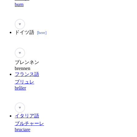
burn
♥
ドイツ語
[here]
♥
ブレンネン
brennen
フランス語
ブリュレ
brûler
♥
イタリア語
ブルチャーレ
bruciare