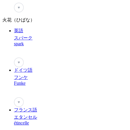
♥
火花（ひばな）
英語
スパーク
spark
♥
ドイツ語
フンケ
Funke
♥
フランス語
エタンセル
étincelle