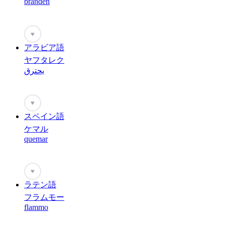
branden
♥
アラビア語
ヤフタレク
يحترق
♥
スペイン語
ケマル
quemar
♥
ラテン語
フラムモー
flammo