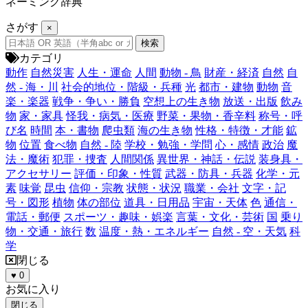
ネーミング辞典
さがす
×
カテゴリ
動作
自然災害
人生・運命
人間
動物 - 鳥
財産・経済
自然
自
然 - 海・川
社会的地位・階級・兵種
光
都市・建物
動物
音
楽・楽器
戦争・争い・勝負
空想上の生き物
放送・出版
飲み
物
家・家具
怪我・病気・医療
野菜・果物・香辛料
称号・呼
び名
時間
本・書物
爬虫類
海の生き物
性格・特徴・才能
鉱
物
位置
食べ物
自然 - 陸
学校・勉強・学問
心・感情
政治
魔
法・魔術
犯罪・捜査
人間関係
異世界・神話・伝説
装身具・
アクセサリー
評価・印象・性質
武器・防具・兵器
化学・元
素
味覚
昆虫
信仰・宗教
状態・状況
職業・会社
文字・記
号・図形
植物
体の部位
道具・日用品
宇宙・天体
色
通信・
電話・郵便
スポーツ・趣味・娯楽
言葉・文化・芸術
国
乗り
物・交通・旅行
数
温度・熱・エネルギー
自然 - 空・天気
科
学
閉じる
♥
0
お気に入り
閉じる