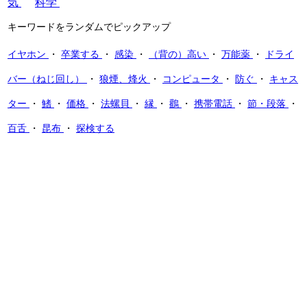
気
科学
キーワードをランダムでピックアップ
イヤホン
・
卒業する
・
感染
・
（背の）高い
・
万能薬
・
ドライ
バー（ねじ回し）
・
狼煙、烽火
・
コンピュータ
・
防ぐ
・
キャス
ター
・
鰭
・
価格
・
法螺貝
・
縁
・
鸛
・
携帯電話
・
節・段落
・
百舌
・
昆布
・
探検する