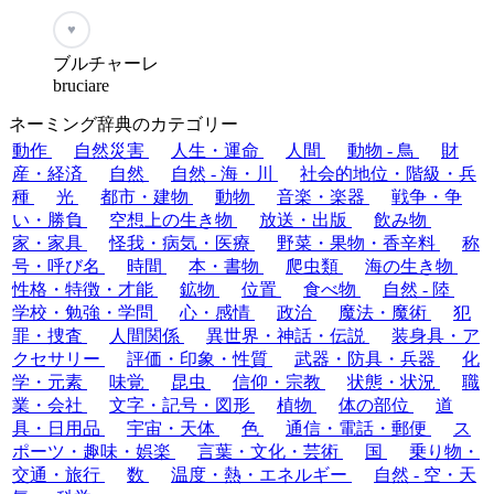
♥
ブルチャーレ
bruciare
ネーミング辞典のカテゴリー
動作
自然災害
人生・運命
人間
動物 - 鳥
財
産・経済
自然
自然 - 海・川
社会的地位・階級・兵
種
光
都市・建物
動物
音楽・楽器
戦争・争
い・勝負
空想上の生き物
放送・出版
飲み物
家・家具
怪我・病気・医療
野菜・果物・香辛料
称
号・呼び名
時間
本・書物
爬虫類
海の生き物
性格・特徴・才能
鉱物
位置
食べ物
自然 - 陸
学校・勉強・学問
心・感情
政治
魔法・魔術
犯
罪・捜査
人間関係
異世界・神話・伝説
装身具・ア
クセサリー
評価・印象・性質
武器・防具・兵器
化
学・元素
味覚
昆虫
信仰・宗教
状態・状況
職
業・会社
文字・記号・図形
植物
体の部位
道
具・日用品
宇宙・天体
色
通信・電話・郵便
ス
ポーツ・趣味・娯楽
言葉・文化・芸術
国
乗り物・
交通・旅行
数
温度・熱・エネルギー
自然 - 空・天