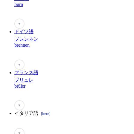
burn
♥
ドイツ語
ブレンネン
brennen
♥
フランス語
ブリュレ
brûler
♥
イタリア語
[here]
♥