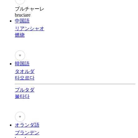
ブルチャーレ
bruciare
中国語
リアンシャオ
燃烧
♥
韓国語
タオルダ
타오르다
プルタダ
불타다
♥
オランダ語
ブランデン