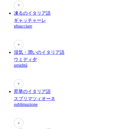
♥
凍るのイタリア語
ギャッチャーレ
ghiacciare
♥
湿気・潤いのイタリア語
ウミディ夕
umidità
♥
昇華のイタリア語
スブリマツィオーネ
sublimazione
♥