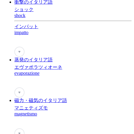
衝撃のイタリア語
ショック
shock
インパット
impatto
♥
蒸発のイタリア語
エヴァポラツィオーネ
evaporazione
♥
磁力・磁気のイタリア語
マニェティズモ
magnetismo
♥