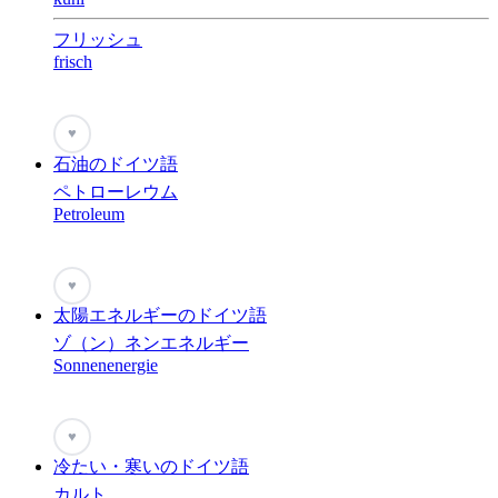
フリッシュ
frisch
♥
石油のドイツ語
ペトローレウム
Petroleum
♥
太陽エネルギーのドイツ語
ゾ（ン）ネンエネルギー
Sonnenenergie
♥
冷たい・寒いのドイツ語
カルト