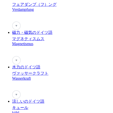
フェアダンプ（フ）ング
Verdampfung
♥
磁力・磁気のドイツ語
マグネティスムス
Magnetismus
♥
水力のドイツ語
ヴァッサークラフト
Wasserkraft
♥
涼しいのドイツ語
キュール
kühl