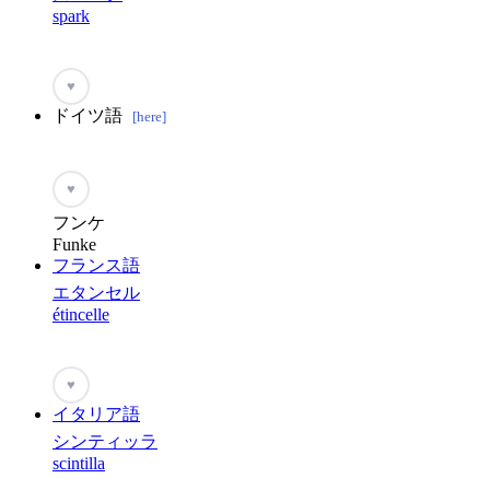
spark
♥
ドイツ語
[here]
♥
フンケ
Funke
フランス語
エタンセル
étincelle
♥
イタリア語
シンティッラ
scintilla