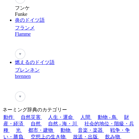
フンケ
Funke
炎のドイツ語
フランメ
Flamme
♥
燃えるのドイツ語
ブレンネン
brennen
♥
ネーミング辞典のカテゴリー
動作
自然災害
人生・運命
人間
動物 - 鳥
財
産・経済
自然
自然 - 海・川
社会的地位・階級・兵
種
光
都市・建物
動物
音楽・楽器
戦争・争
い・勝負
空想上の生き物
放送・出版
飲み物