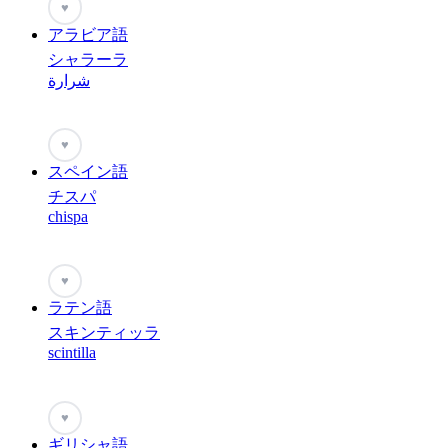
♥
アラビア語
シャラーラ
شرارة
♥
スペイン語
チスパ
chispa
♥
ラテン語
スキンティッラ
scintilla
♥
ギリシャ語