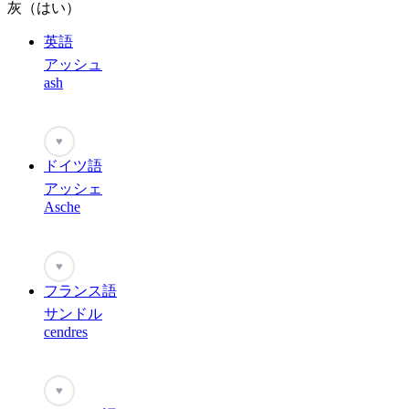
灰（はい）
英語
アッシュ
ash
♥
ドイツ語
アッシェ
Asche
♥
フランス語
サンドル
cendres
♥