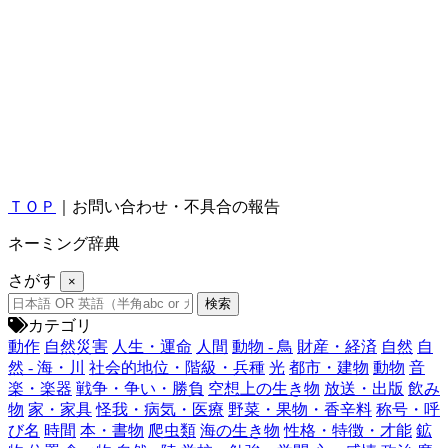
ＴＯＰ
｜お問い合わせ・不具合の報告
ネーミング辞典
さがす
×
カテゴリ
動作
自然災害
人生・運命
人間
動物 - 鳥
財産・経済
自然
自
然 - 海・川
社会的地位・階級・兵種
光
都市・建物
動物
音
楽・楽器
戦争・争い・勝負
空想上の生き物
放送・出版
飲み
物
家・家具
怪我・病気・医療
野菜・果物・香辛料
称号・呼
び名
時間
本・書物
爬虫類
海の生き物
性格・特徴・才能
鉱