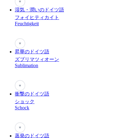
♥
湿気・潤いのドイツ語
フォイヒティカイト
Feuchtigkeit
♥
昇華のドイツ語
ズブリマツィオーン
Sublimation
♥
衝撃のドイツ語
ショック
Schock
♥
蒸発のドイツ語