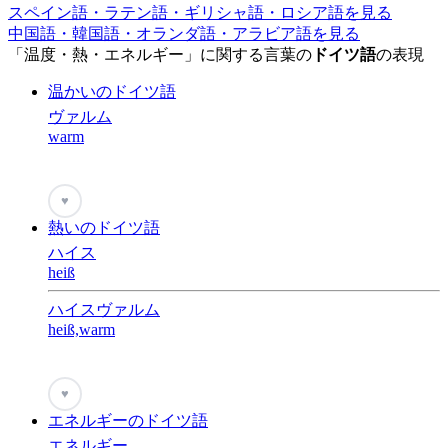
スペイン語・ラテン語・ギリシャ語・ロシア語を見る
中国語・韓国語・オランダ語・アラビア語を見る
「温度・熱・エネルギー」に関する言葉の
ドイツ語
の表現
温かいのドイツ語
ヴァルム
warm
♥
熱いのドイツ語
ハイス
heiß
ハイスヴァルム
heiß,warm
♥
エネルギーのドイツ語
エネルギー