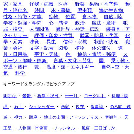
家・家具
怪我・病気・医療
野菜・果物・香辛料
称
号・呼び名
時間
本・書物
爬虫類
海の生き物
性格・特徴・才能
鉱物
位置
食べ物
自然 - 陸
学校・勉強・学問
心・感情
政治
魔法・魔術
犯
罪・捜査
人間関係
異世界・神話・伝説
装身具・ア
クセサリー
評価・印象・性質
武器・防具・兵器
化
学・元素
味覚
昆虫
信仰・宗教
状態・状況
職
業・会社
文字・記号・図形
植物
体の部位
道
具・日用品
宇宙・天体
色
通信・電話・郵便
ス
ポーツ・趣味・娯楽
言葉・文化・芸術
国
乗り物・
交通・旅行
数
温度・熱・エネルギー
自然 - 空・天
気
科学
キーワードをランダムでピックアップ
明朗な
・
憂鬱
・
祝祭・祝日
・
十一月
・
ヨーグルト
・
料理・調
理
・
石工
・
シュレッダー
・
画家
・
現在
・
叙事詩
・
のろ間、鈍
感
・
視力
・
順序
・
地上の楽園・アトランティス
・
客観的
・
天
王星
・
人物画・肖像画
・
チャンネル
・
風疹・三日ばしか