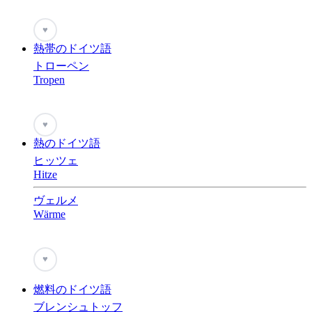
♥
熱帯のドイツ語
トローペン
Tropen
♥
熱のドイツ語
ヒッツェ
Hitze
ヴェルメ
Wärme
♥
燃料のドイツ語
ブレンシュトッフ