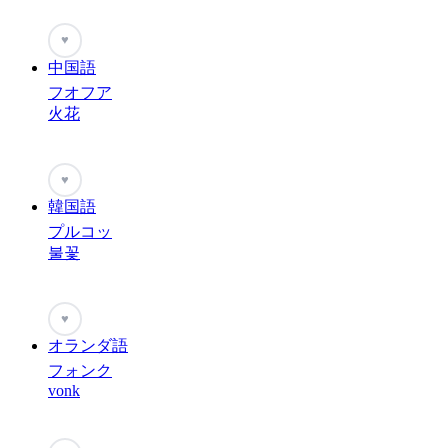
♥
中国語
フオフア
火花
♥
韓国語
プルコッ
불꽃
♥
オランダ語
フォンク
vonk