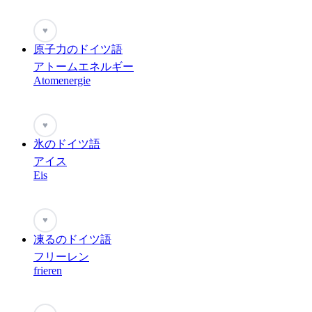
♥
原子力のドイツ語
アトームエネルギー
Atomenergie
♥
氷のドイツ語
アイス
Eis
♥
凍るのドイツ語
フリーレン
frieren