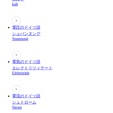
kalt
♥
電圧のドイツ語
シュパンヌング
Spannung
♥
電気のドイツ語
エレクトリツィテート
Elektrizität
♥
電流のドイツ語
シュトローム
Strom