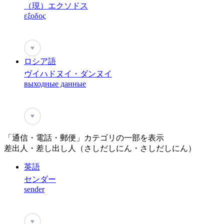
（現）エクソドス
εξοδος
♥
ロシア語
ヴイハドヌイ・ダンヌイ
выходные данные
♥
「通信・電話・郵便」カテゴリの一部を表示
差出人・差し出し人（さしだしにん・さしだしにん）
英語
センダー
sender
♥