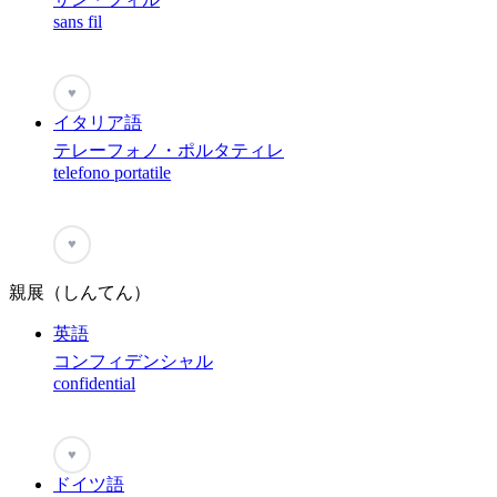
sans fil
♥
イタリア語
テレーフォノ・ポルタティレ
telefono portatile
♥
親展（しんてん）
英語
コンフィデンシャル
confidential
♥
ドイツ語