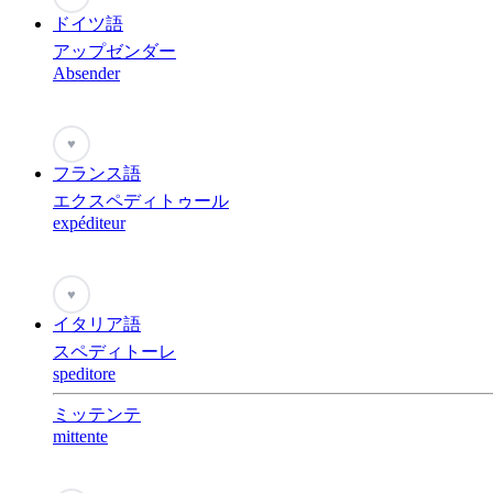
ドイツ語
アップゼンダー
Absender
♥
フランス語
エクスペディトゥール
expéditeur
♥
イタリア語
スペディトーレ
speditore
ミッテンテ
mittente