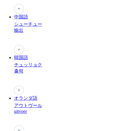
♥
中国語
シューチュー
输出
♥
韓国語
チュッリョク
출력
♥
オランダ語
アウトヴール
uitvoer
♥