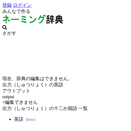
登録
ログイン
みんなで作る
さがす
現在、辞典の編集はできません。
出力（しゅつりょく）の英語
アウトプット
output
×編集できません
出力（しゅつりょく）の十二か国語 一覧
英語
[here]