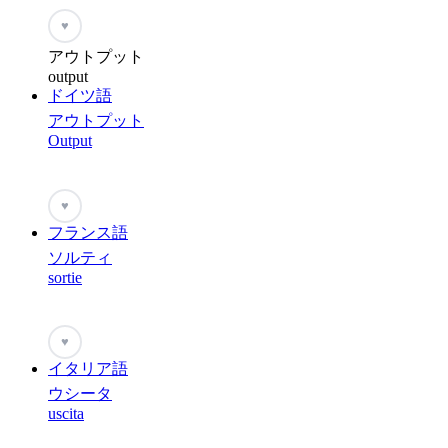
♥
アウトプット
output
ドイツ語
アウトプット
Output
♥
フランス語
ソルティ
sortie
♥
イタリア語
ウシータ
uscita