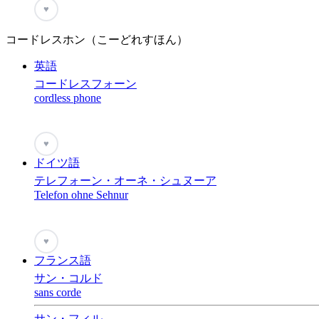
♥
コードレスホン（こーどれすほん）
英語
コードレスフォーン
cordless phone
♥
ドイツ語
テレフォーン・オーネ・シュヌーア
Telefon ohne Sehnur
♥
フランス語
サン・コルド
sans corde
サン・フィル