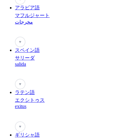
アラビア語
マフルジャート
مخرجات
♥
スペイン語
サリーダ
salida
♥
ラテン語
エクシトゥス
exitus
♥
ギリシャ語